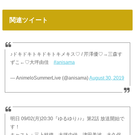
関連ツイート
♪ドキドキトキドキトキメキス♡ / 芹澤優♡→三森す
ずこ←♡大坪由佳
#anisama
— AnimeloSummerLive (@anisama)
August 30, 2019
明日 09/02(月)20:30『ゆるゆり♪♪』第2話 放送開始で
す！
キャスト：三上枝織、大坪由佳、津田美波、大久保