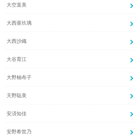
大空直美
大西亜玖璃
大西沙織
大谷育江
大野柚布子
天野聡美
安済知佳
安野希世乃