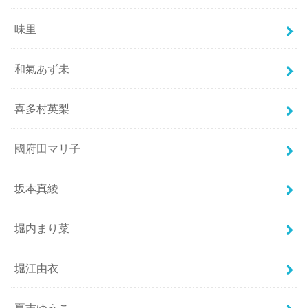
味里
和氣あず未
喜多村英梨
國府田マリ子
坂本真綾
堀内まり菜
堀江由衣
夏吉ゆうこ