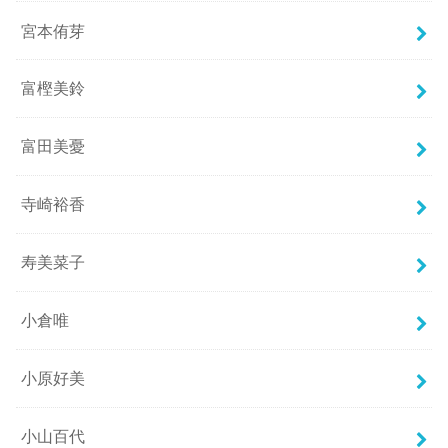
宮本侑芽
富樫美鈴
富田美憂
寺崎裕香
寿美菜子
小倉唯
小原好美
小山百代