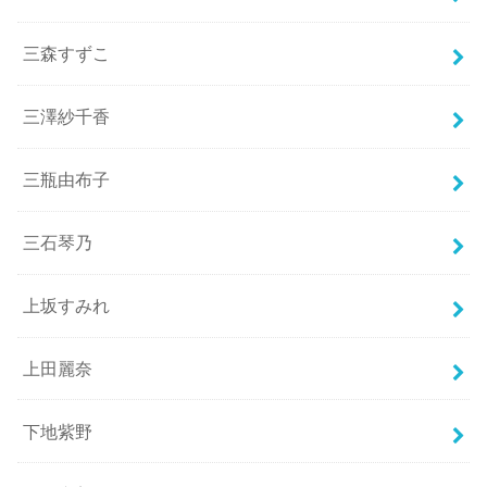
三森すずこ
三澤紗千香
三瓶由布子
三石琴乃
上坂すみれ
上田麗奈
下地紫野