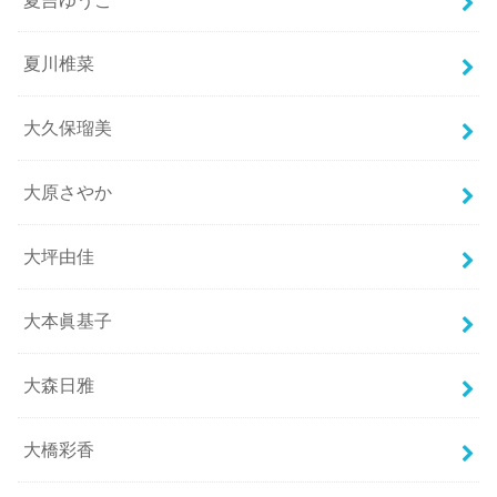
夏川椎菜
大久保瑠美
大原さやか
大坪由佳
大本眞基子
大森日雅
大橋彩香