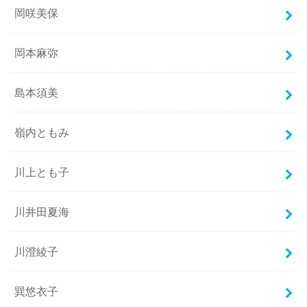
岡咲美保
岡本麻弥
島本須美
嶺内ともみ
川上とも子
川井田夏海
川澄綾子
巽悠衣子