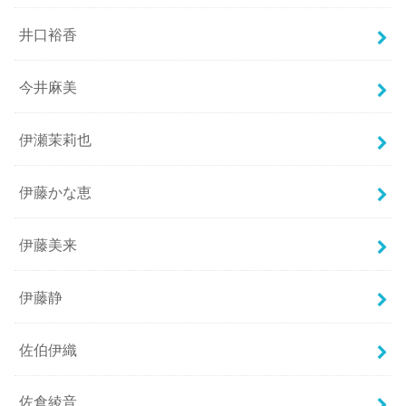
井口裕香
今井麻美
伊瀬茉莉也
伊藤かな恵
伊藤美来
伊藤静
佐伯伊織
佐倉綾音