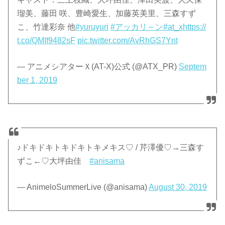
瑠美、藤田 咲、豊崎愛生、加藤英美里、三森すず
こ、竹達彩奈 他
#yuruyuri
#アッカリ～ン
#at_x
https://
t.co/QMIf9482sF
pic.twitter.com/AvRhGS7Ynt
— アニメシアターＸ(AT-X)公式 (@ATX_PR)
Septem
ber 1, 2019
♪ドキドキトキドキトキメキス♡ / 芹澤優♡→三森す
ずこ←♡大坪由佳
#anisama
— AnimeloSummerLive (@anisama)
August 30, 2019