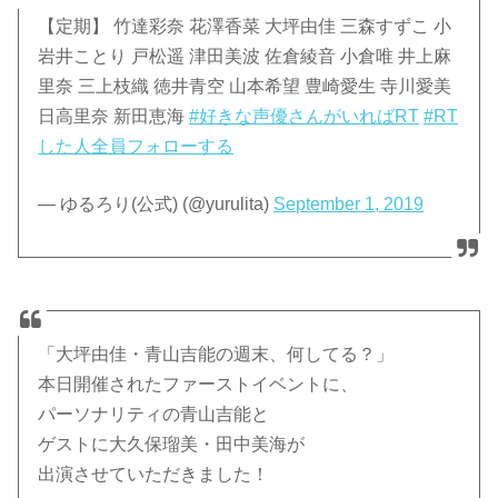
【定期】 竹達彩奈 花澤香菜 大坪由佳 三森すずこ 小
岩井ことり 戸松遥 津田美波 佐倉綾音 小倉唯 井上麻
里奈 三上枝織 徳井青空 山本希望 豊崎愛生 寺川愛美
日高里奈 新田恵海
#好きな声優さんがいればRT
#RT
した人全員フォローする
— ゆるろり(公式) (@yurulita)
September 1, 2019
「大坪由佳・青山吉能の週末、何してる？」
本日開催されたファーストイベントに、
パーソナリティの青山吉能と
ゲストに大久保瑠美・田中美海が
出演させていただきました！