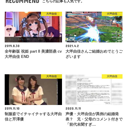
RECOMMEND
こちらの記事も人気です。
大坪由佳
大坪由佳
2019.8.30
2021.4.2
全年齢版 祝姫 part 8 美濃部鼎 cv
大坪由佳さんご結婚おめでとうご
大坪由佳 END
ざいます
大坪由佳
大坪由佳
2019.11.10
2020.11.11
制服姿でイチャイチャする大坪由
声優・大坪由佳が異例の結婚発
佳と芹澤優
表？ 兄・父母のコメント付きで
「前代未聞すぎ…