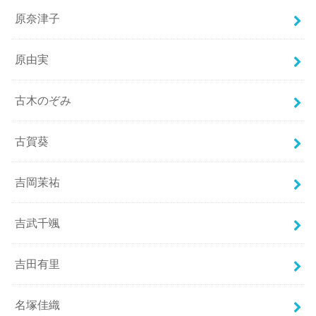
原奈津子
原由実
古木のぞみ
古賀葵
吉岡茉祐
吉武千颯
吉田有里
名塚佳織