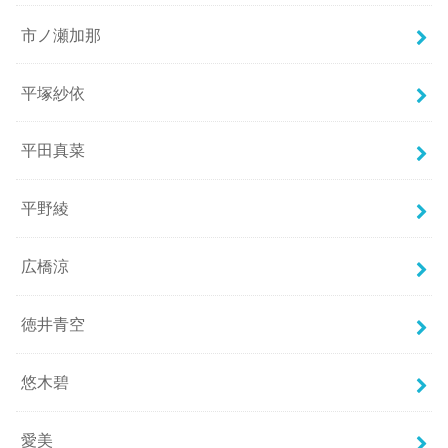
市ノ瀬加那
平塚紗依
平田真菜
平野綾
広橋涼
徳井青空
悠木碧
愛美