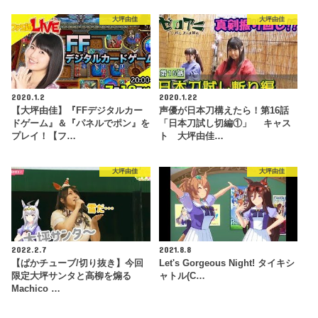
大坪由佳
大坪由佳
2020.1.2
2020.1.22
【大坪由佳】『FFデジタルカー
声優が日本刀構えたら！第16話
ドゲーム』＆『パネルでポン』を
「日本刀試し切編①」 キャス
プレイ！【フ…
ト 大坪由佳…
大坪由佳
大坪由佳
2022.2.7
2021.8.8
【ぱかチューブ/切り抜き】今回
Let's Gorgeous Night! タイキシ
限定大坪サンタと高柳を煽る
ャトル(C…
Machico …