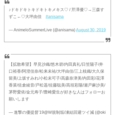
♪ドキドキトキドキトキメキス♡ / 芹澤優♡→三森す
ずこ←♡大坪由佳
#anisama
— AnimeloSummerLive (@anisama)
August 30, 2019
【拡散希望】早見沙織/悠木碧/内田真礼/日笠陽子/井
口裕香/阿澄佳奈/松来未祐/大坪由佳/三上枝織/大久保
留美/上坂すみれ/小松未可子/高森奈津美/内田彩/花澤
香菜/佐倉綾音/戸松遥/佐藤聡美/高垣彩陽/瀬戸麻沙美/
茅野愛依/金元寿子/豊崎愛生が好きな人はフォローお
願いします
— 進撃の優提督′19@W規制垢/凍結回避ツイ減 (@oki