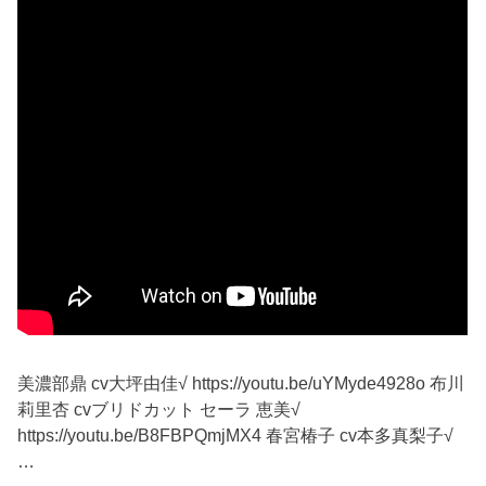
美濃部鼎 cv大坪由佳√ https://youtu.be/uYMyde4928o 布川
莉里杏 cvブリドカット セーラ 恵美√
https://youtu.be/B8FBPQmjMX4 春宮椿子 cv本多真梨子√
…