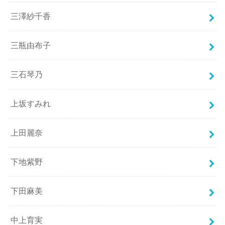
三澤紗千香
三瓶由布子
三石琴乃
上坂すみれ
上田麗奈
下地紫野
下田麻美
中上育実