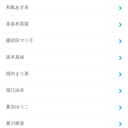
和氣あず未
喜多村英梨
國府田マリ子
坂本真綾
堀内まり菜
堀江由衣
夏吉ゆうこ
夏川椎菜