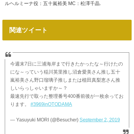
ルヘルミーナ役：五十嵐裕美 MC：松澤千晶.
関連ツイート
今週末7日に三浦海岸まで行きたかったな～行けたの
にな～っていう稲川英里推し沼倉愛美さん推し五十
嵐裕美さん野口瑠璃子推しまたは植田真梨恵さん推
しいらっしゃいますか～？
最速先行で取った整理番号400番前後が一枚余ってお
ります。
#3969inOTODAMA
— Yasuyuki MORI (@Besucher)
September 2, 2019