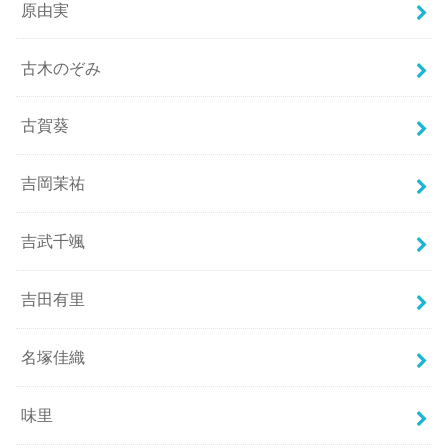
原由実
古木のぞみ
古賀葵
吉岡茉祐
吉武千颯
吉田有里
名塚佳織
味里