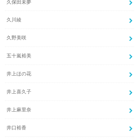
久保田未夢
久川綾
久野美咲
五十嵐裕美
井上ほの花
井上喜久子
井上麻里奈
井口裕香