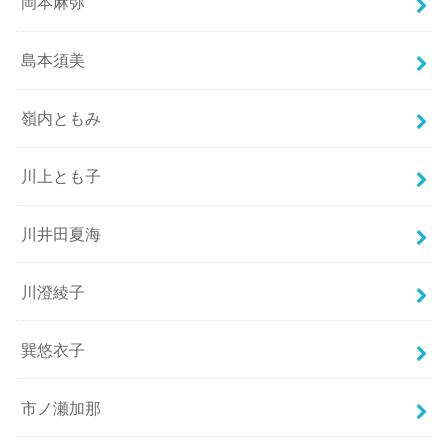
岡本麻弥
島本須美
嶺内ともみ
川上とも子
川井田夏海
川澄綾子
巽悠衣子
市ノ瀬加那