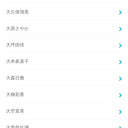
大久保瑠美
大原さやか
大坪由佳
大本眞基子
大森日雅
大橋彩香
大空直美
大西亜玖璃