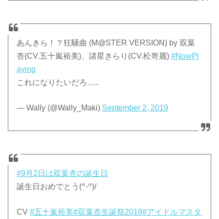
あんきら！？狂騒曲 (M@STER VERSION) by 双葉
杏(CV.五十嵐裕美)、諸星きらり(CV.松嵜麗)
#NowPl
aying
これになりたいだろ…..
— Wally (@Wally_Maki)
September 2, 2019
#9月2日は双葉杏の誕生日
誕生日おめでとう(^-^)/
CV
#五十嵐裕美
#双葉杏生誕祭2019
#アイドルマスタ