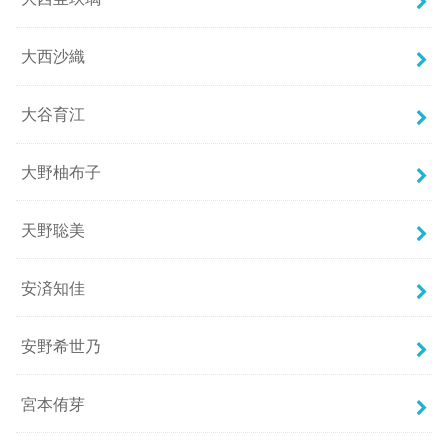
大西沙織
大谷育江
大野柚布子
天野聡美
安済知佳
安野希世乃
宮本侑芽