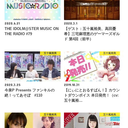
2020.6.21
2020.3.1
THE IDOLM@STER MUSIC ON
【ゲスト：五十嵐裕美、高田憂
THE RADIO #79
希】三宅麻理恵のゲーマーズギル
ド 第4回（前半）
五十嵐裕美
五十嵐裕美
2020.3.25
2019.10.31
今泉P Presents ファンキルの
【にぃにとおるすばん！】カウン
絶！ってあそぼ #110
トダウンボイス 本日発売！（cv:
五十嵐裕…
五十嵐裕美
五十嵐裕美