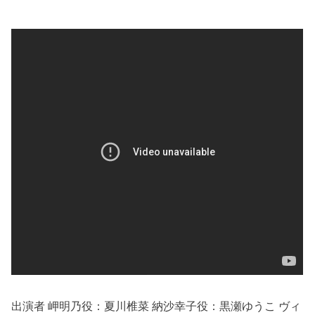
出演者 岬明乃役：夏川椎菜 納沙幸子役：黒瀬ゆうこ ヴィ