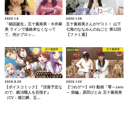
2020.1.8
2020.1.28
「秘話誕生」五十嵐裕美・今井麻
五十嵐裕美さんがゲスト！ 山下
美 ラインで連絡来なくなって
七海のななみんのねごと 第12回
て、何かブロッ…
【ファミ通】
五十嵐裕美
五十嵐裕美
2020.8.20
2020.1.22
【ボイスコミック】『没落予定な
【つれゲー】#43 動画「零～zero
ので、鍛冶職人を目指す』
～ 前編」原田ひとみ 五十嵐裕美
（CV：堀江瞬、五…