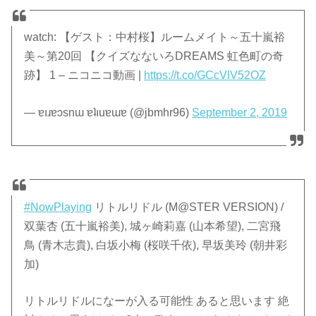
watch: 【ゲスト：中村桜】ルームメイト～五十嵐裕
美～第20回 【クイズなないろDREAMS 虹色町の奇
跡】 1 – ニコニコ動画 |
https://t.co/GCcVlV52OZ
— ɐıɹɐɔsnɯ ɐʇıuɐɯɐ (@jbmhr96)
September 2, 2019
#NowPlaying
リトルリドル (M@STER VERSION) /
双葉杏 (五十嵐裕美), 城ヶ崎莉嘉 (山本希望), 二宮飛
鳥 (青木志貴), 白坂小梅 (桜咲千依), 早坂美玲 (朝井彩
加)
リトルリドルになーが入る可能性 あると思います 絶