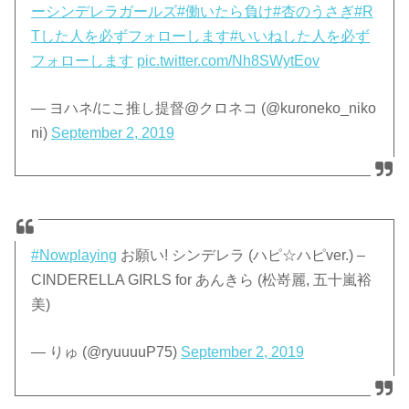
ーシンデレラガールズ
#働いたら負け
#杏のうさぎ
#R
Tした人を必ずフォローします
#いいねした人を必ず
フォローします
pic.twitter.com/Nh8SWytEov
— ヨハネ/にこ推し提督@クロネコ (@kuroneko_niko
ni)
September 2, 2019
#Nowplaying
お願い! シンデレラ (ハピ☆ハピver.) –
CINDERELLA GIRLS for あんきら (松嵜麗, 五十嵐裕
美)
— りゅ (@ryuuuuP75)
September 2, 2019