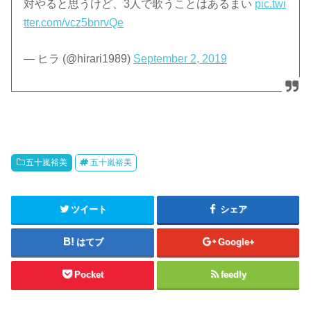
対やると思うけど、3人で歌うことはあるまい
pic.twi
tter.com/vcz5bnrvQe
— ヒラ (@hirari1989)
September 2, 2019
五十嵐裕美
五十嵐裕美
ツイート
シェア
はてブ
Google+
Pocket
feedly