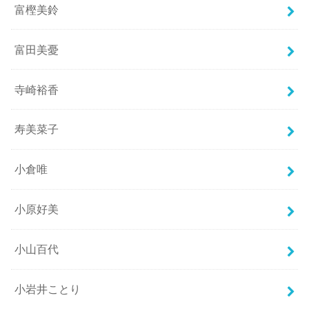
富樫美鈴
富田美憂
寺崎裕香
寿美菜子
小倉唯
小原好美
小山百代
小岩井ことり