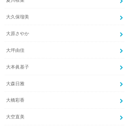
大久保瑠美
大原さやか
大坪由佳
大本眞基子
大森日雅
大橋彩香
大空直美