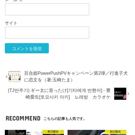
サイト
百合姫PowerPushPVキャンペーン第2弾／行進子犬
に恋文を（著:玉崎たま）
(TJ반주기) ギー太に首ったけ[기타에게 반했어] - 豊
崎愛生[토요사키 아키] 노래방 カラオケ
RECOMMEND
こちらの記事も人気です。
村川梨衣
村川梨衣