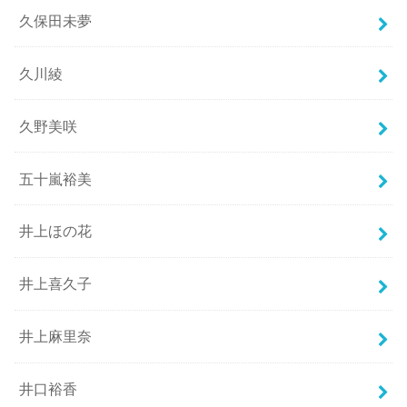
久保田未夢
久川綾
久野美咲
五十嵐裕美
井上ほの花
井上喜久子
井上麻里奈
井口裕香