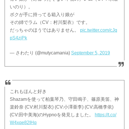
いのり）。
ボクが手に持ってる箱入り娘が
その姉でラム（CV：村川梨衣）です。
だっちゃのほうではありません。
pic.twitter.com/cJq
pS4zjPk
— さわたり (@mutycamania)
September 5, 2019
これもほんと好き
Shazamを使って柏葉琴乃、守田鳴子、篠原美笛、神
楽鈴奈 (CV:村川梨衣) (CV:小澤亜李) (CV:高橋李依)
(CV:田中美海)のHypnoを発見しました。
https://t.co/
W4xqe82IHq