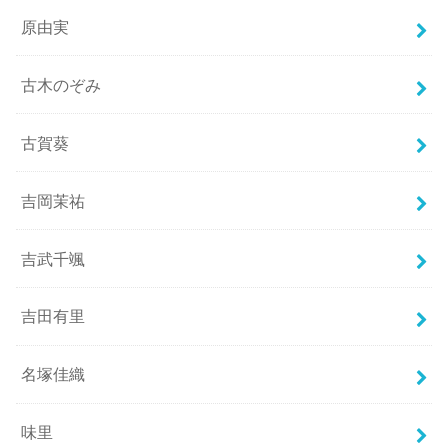
原由実
古木のぞみ
古賀葵
吉岡茉祐
吉武千颯
吉田有里
名塚佳織
味里