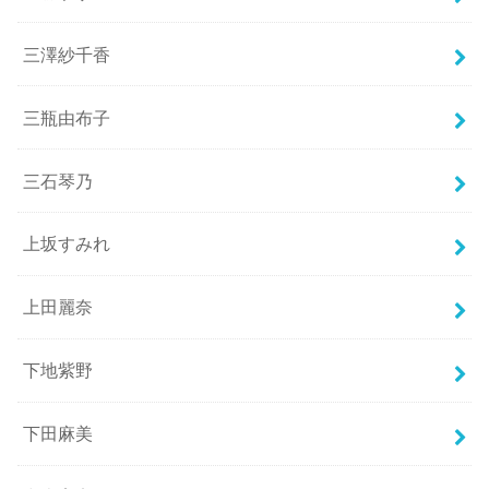
三澤紗千香
三瓶由布子
三石琴乃
上坂すみれ
上田麗奈
下地紫野
下田麻美