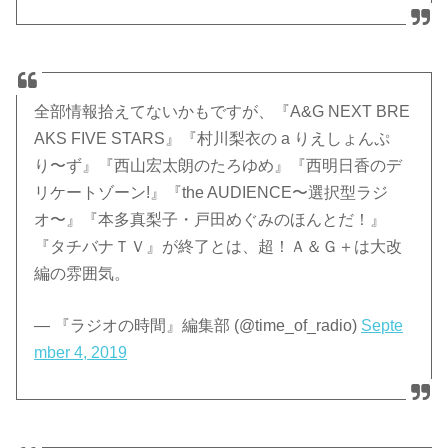
全部情報拾えてないかもですが、『A&G NEXT BRE
AKS FIVE STARS』『村川梨衣の a りえしょんぷ
り〜ず』『西山宏太朗のたろゆめ』『西明日香のデ
リケートゾーン!』『the AUDIENCE〜選択型ラジ
オ〜』『本多真梨子・戸田めぐみのほんとだ！』
『タチバナＴＶ』が終了とは、超！Ａ＆Ｇ＋は大改
編の雰囲気。
— 『ラジオの時間』編集部 (@time_of_radio)
Septe
mber 4, 2019