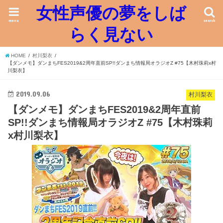
女性声優の夢をしば
menu
search
らく見ない
HOME
村川梨衣
【ダンメモ】ダンまちFES2019&2周年直前SP!!ダンまち情報局オラジオZ #75【木村珠莉x村
川梨衣】
2019.09.06
村川梨衣
【ダンメモ】ダンまちFES2019&2周年直前
SP!!ダンまち情報局オラジオZ #75【木村珠莉
x村川梨衣】