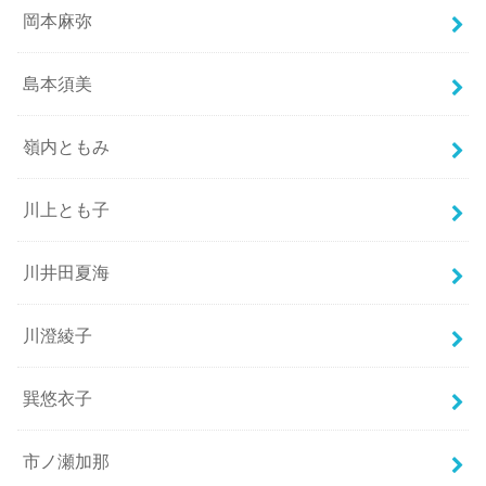
岡本麻弥
島本須美
嶺内ともみ
川上とも子
川井田夏海
川澄綾子
巽悠衣子
市ノ瀬加那