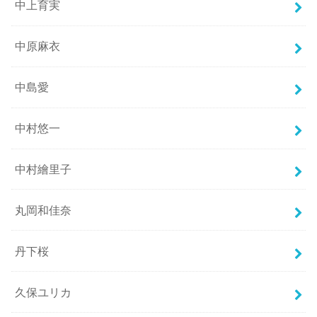
中上育実
中原麻衣
中島愛
中村悠一
中村繪里子
丸岡和佳奈
丹下桜
久保ユリカ