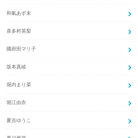
和氣あず未
喜多村英梨
國府田マリ子
坂本真綾
堀内まり菜
堀江由衣
夏吉ゆうこ
夏川椎菜