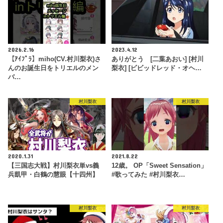
2026.2.16
2023.4.12
【ｱｲﾌﾟﾗ】miho(CV.村川梨衣)さ
ありがとう [二葉あおい] [村川
んのお誕生日をトリエルのメン
梨衣] [ビビッドレッド・オヘ…
バ…
村川梨衣
村川梨衣
2020.1.31
2021.8.22
【三国志大戦】村川梨衣単vs義
12歳。 OP「Sweet Sensation」
兵凱甲・白鶴の慧眼【十四州】
#歌ってみた #村川梨衣…
村川梨衣
村川梨衣