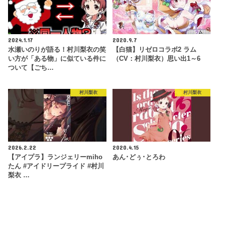
2024.1.17
2020.9.7
水瀬いのりが語る！村川梨衣の笑
【白猫】リゼロコラボ2 ラム
い方が「ある物」に似ている件に
（CV：村川梨衣）思い出1～6
ついて【ごち…
村川梨衣
村川梨衣
2026.2.22
2020.4.15
【アイプラ】ランジェリーmiho
あん･どぅ･とろわ
たん #アイドリープライド #村川
梨衣 …