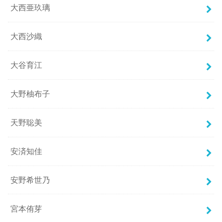
大西亜玖璃
大西沙織
大谷育江
大野柚布子
天野聡美
安済知佳
安野希世乃
宮本侑芽