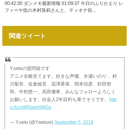
00:42:30 ダンメモ最新情報 01:09:37 今日のふりかえり レ
フィーヤ役の木村珠莉さんと、ティオナ役…
関連ツイート
Y.setoの質問箱です
アニメ全般見てます。好きな声優、水瀬いのり 、村
川梨衣、佐倉綾音、花澤香菜、岡本信彦、杉田智
和、中村悠一、高田優希、みんなフォローよろしく
お願いします。社会人2年目朽ち果てそうです。
http
s://t.co/6RtajpNWGo
— Y.seto (@Ysetoze)
September 5, 2019