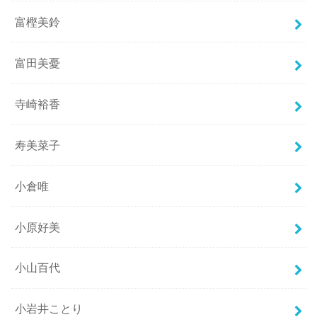
富樫美鈴
富田美憂
寺崎裕香
寿美菜子
小倉唯
小原好美
小山百代
小岩井ことり