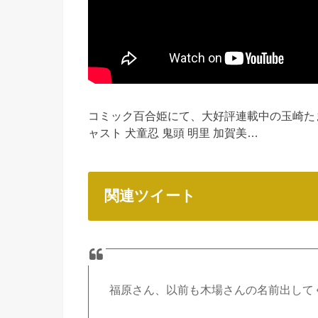
コミック百合姫にて、大好評連載中の玉崎た
ャスト 犬童忍 鬼頭 明里 加賀美…
関連ツイート
福原さん、以前も木場さんの名前出して