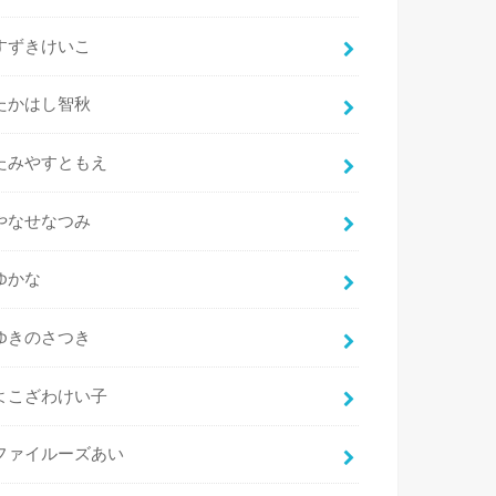
すずきけいこ
たかはし智秋
たみやすともえ
やなせなつみ
ゆかな
ゆきのさつき
よこざわけい子
ファイルーズあい