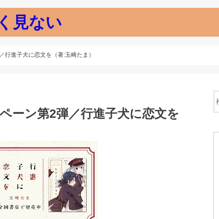
く見ない
2弾／行進子犬に恋文を（著:玉崎たま）
ャンペーン第2弾／行進子犬に恋文を