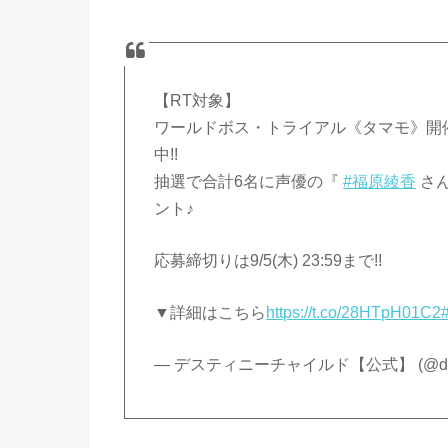
【RT対象】
ワールドボス・トライアル《タマモ》開催記
中!!
抽選で合計6名に声優の『
#福原綾香
さ
ント♪
応募締切りは9/5(木) 23:59まで!!
▼詳細はこちら
https://t.co/28HTpH01C2
— デスティニーチャイルド【公式】 (@desti