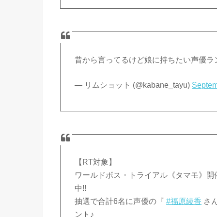
昔から言ってるけど娘に持ちたい声優ラ
— リムショット (@kabane_tayu)
Septem
【RT対象】
ワールドボス・トライアル《タマモ》開催記
中!!
抽選で合計6名に声優の『
#福原綾香
さ
ント♪