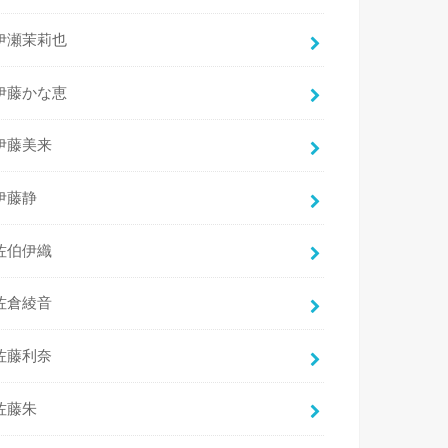
伊瀬茉莉也
伊藤かな恵
伊藤美来
伊藤静
佐伯伊織
佐倉綾音
佐藤利奈
佐藤朱