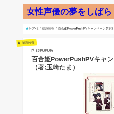
女性声優の夢をしばら
HOME
福原綾香
百合姫PowerPushPVキャンペーン第
福原綾香
2019.09.06
百合姫PowerPushPVキ
（著:玉崎たま）