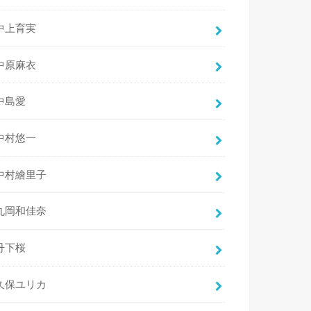
中上育実
中原麻衣
中島愛
中村悠一
中村繪里子
丸岡和佳奈
丹下桜
久保ユリカ