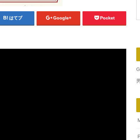
はてブ
Google+
Pocket
G
P