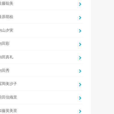
佐藤聡美
佳原萌枝
内山夕実
内田彩
内田真礼
内田秀
冨岡美沙子
前田佳織里
加藤英美里