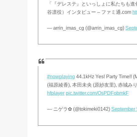
「『デレステ』といっしょに私たちも進
谷凛役）インタビュー – ファミ通.com
ht
— arrin_imas_cg (@arrin_imas_cg)
Sept
#nowplaying
44.1kHz Yes! Party Ti
(福原綾香), 本田未央 (原紗友里), 赤城みり
hfplayer
pic.twitter.com/OsPDFobmkF
— ニゲラ✿ (@tokimeki0142)
September 