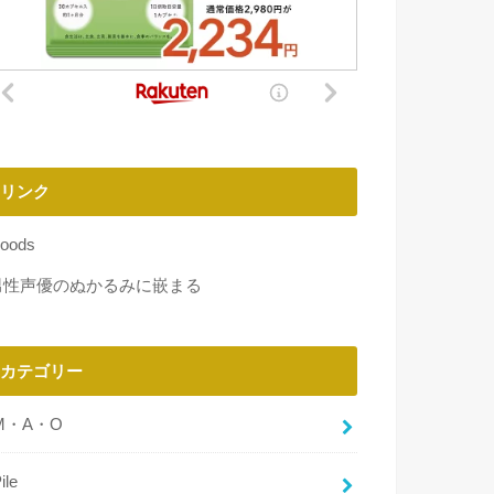
リンク
oods
男性声優のぬかるみに嵌まる
カテゴリー
M・A・O
ile