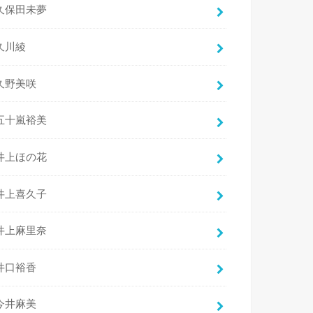
久保田未夢
久川綾
久野美咲
五十嵐裕美
井上ほの花
井上喜久子
井上麻里奈
井口裕香
今井麻美