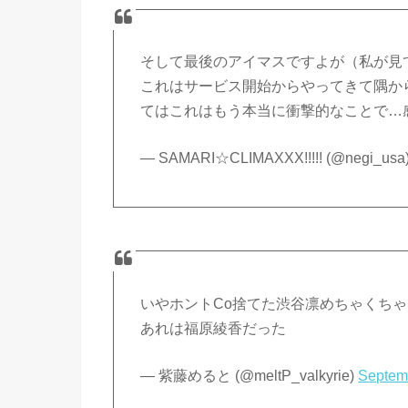
そして最後のアイマスですよが（私が見
これはサービス開始からやってきて隅か
てはこれはもう本当に衝撃的なことで…
— SAMARI☆CLIMAXXX!!!!! (@negi_usa
いやホントCo捨てた渋谷凛めちゃくち
あれは福原綾香だった
— 紫藤めると (@meltP_valkyrie)
Septem