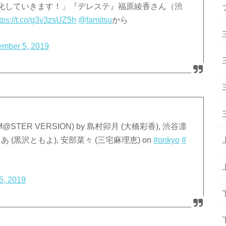
化していきます！」『デレステ』福原綾香さん（渋
tps://t.co/g3v3zsUZ5h
@famitsu
から
ember 5, 2019
me!! (M@STER VERSION) by 島村卯月 (大橋彩香), 渋谷凛
あ (黒沢ともよ), 安部菜々 (三宅麻理恵) on
#onkyo
#
5, 2019