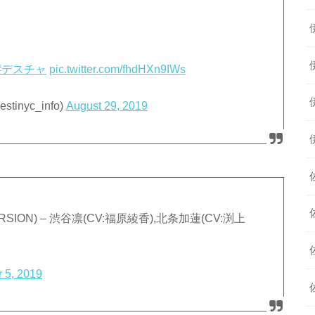
#デスチャ
pic.twitter.com/fhdHXn9IWs
nyc_info)
August 29, 2019
R VERSION) – 渋谷凛(CV:福原綾香),北条加蓮(CV:渕上
 5, 2019