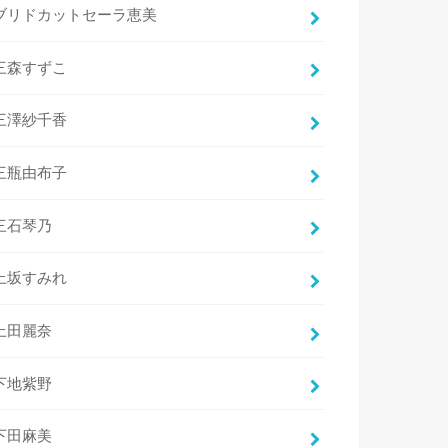
ブリドカットセーラ恵美
三森すずこ
三澤紗千香
三瓶由布子
三石琴乃
上坂すみれ
上田麗奈
下地紫野
下田麻美