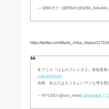
— QMAボクっ娘問bot (@QMA_bokukko_
https://twitter.com/Marie_chika_/status/117
冬アニメ『けものフレンズ２』前前夜祭
co/b3tls5ZveU
吉崎、あんたはもうちょいマシな球を投
— RYUSEI (@rusi_mmd)
September 7, 