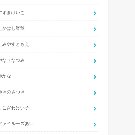
すずきけいこ
たかはし智秋
たみやすともえ
やなせなつみ
ゆかな
ゆきのさつき
よこざわけい子
ファイルーズあい