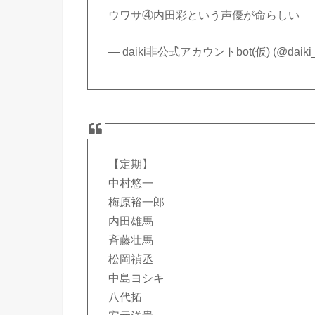
ウワサ④内田彩という声優が命らしい
— daiki非公式アカウントbot(仮) (@daiki_i
【定期】
中村悠一
梅原裕一郎
内田雄馬
斉藤壮馬
松岡禎丞
中島ヨシキ
八代拓