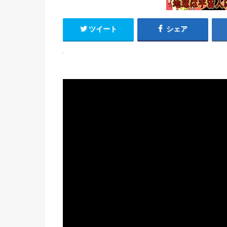
ツイート
シェア