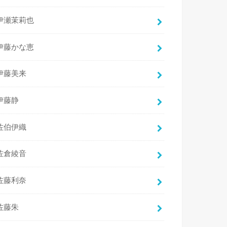
伊瀬茉莉也
伊藤かな恵
伊藤美来
伊藤静
佐伯伊織
佐倉綾音
佐藤利奈
佐藤朱