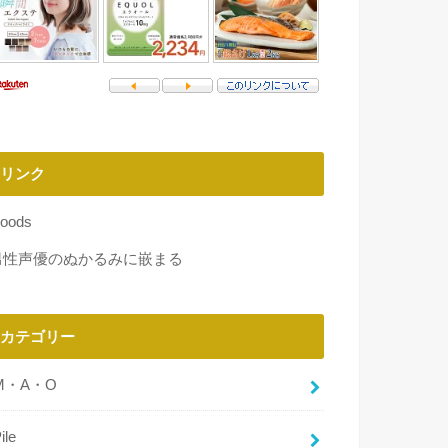
リンク
oods
男性声優のぬかるみに嵌まる
カテゴリー
M・A・O
ile