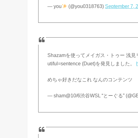
— you
(@you0318763)
September 7, 
Shazamを使ってメイガス・トゥー 浅見リリ
utiful=sentence (Duet)を発見しました。
めちゃ好きだなこれ なんのコンテンツ
— sham@10/6渋谷WSL “とーぐる” (@GE