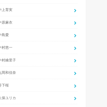
中上育実
中原麻衣
中島愛
中村悠一
中村繪里子
丸岡和佳奈
丹下桜
久保ユリカ