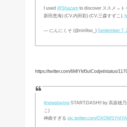
I used
@Shazam
to discover ススメ
新田恵海) (CV.内田彩) (CV.三森すずこ).
h
— にんにくそ (@nin9so_)
September 7,
https://twitter.com/6MlYkf0ulCodjet/status/
#nowplaying
START:DASH!! by 高坂
こ)
神曲すぎる
pic.twitter.com/QXOWSYhlY