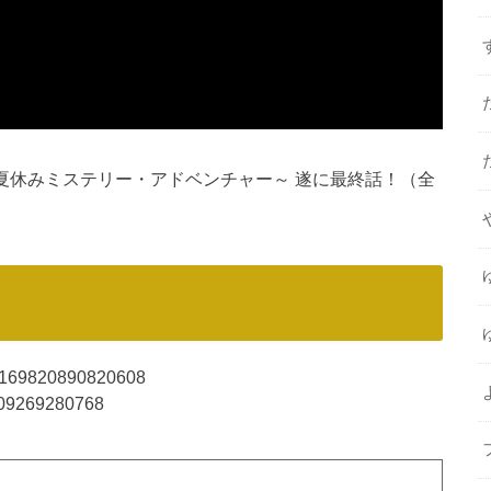
夏休みミステリー・アドベンチャー～ 遂に最終話！（全
1170169820890820608
7809269280768