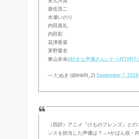
安元洋貴
遊佐浩二
水瀬いのり
内田真礼
内田彩
花澤香菜
茅野愛衣
東山奈央
#好きな声優さんいたらRT
#R
— たぬき (@tnkiN_2)
September 7, 2019
（四択）アニメ『けものフレンズ』とのコ
ンスを担当した声優は？→×かばん役・