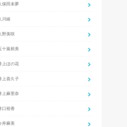
久保田未夢
久川綾
久野美咲
五十嵐裕美
井上ほの花
井上喜久子
井上麻里奈
井口裕香
今井麻美