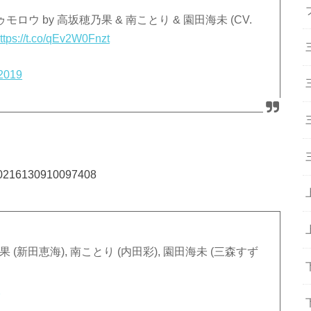
→トゥモロウ by 高坂穂乃果 & 南ことり & 園田海未 (CV.
ttps://t.co/qEv2W0Fnzt
 2019
1170216130910097408
穂乃果 (新田恵海), 南ことり (内田彩), 園田海未 (三森すず
A