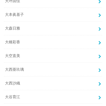
大坪由佳
大本眞基子
大森日雅
大橋彩香
大空直美
大西亜玖璃
大西沙織
大谷育江