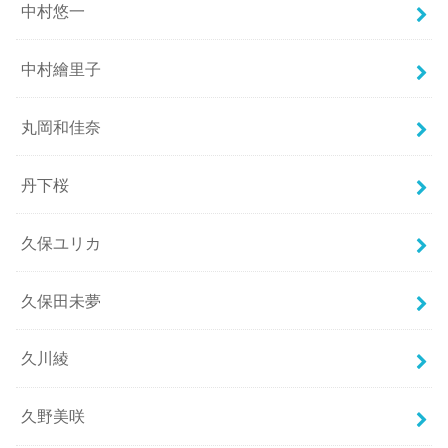
中村悠一
中村繪里子
丸岡和佳奈
丹下桜
久保ユリカ
久保田未夢
久川綾
久野美咲