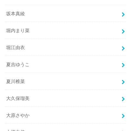
坂本真綾
堀内まり菜
堀江由衣
夏吉ゆうこ
夏川椎菜
大久保瑠美
大原さやか