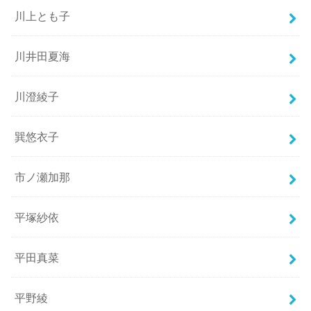
川上とも子
川井田夏海
川澄綾子
巽悠衣子
市ノ瀬加那
平塚紗依
平田真菜
平野綾