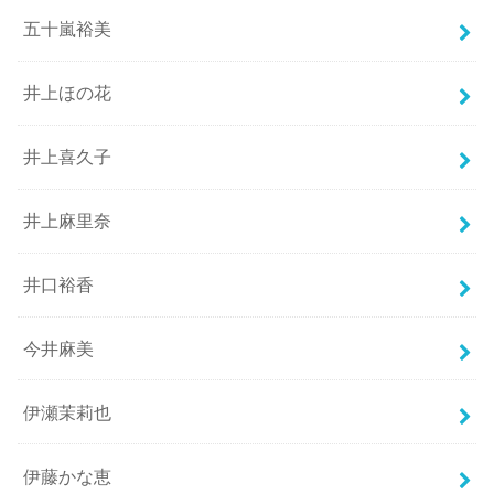
五十嵐裕美
井上ほの花
井上喜久子
井上麻里奈
井口裕香
今井麻美
伊瀬茉莉也
伊藤かな恵