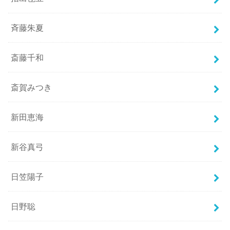
斉藤朱夏
斎藤千和
斎賀みつき
新田恵海
新谷真弓
日笠陽子
日野聡