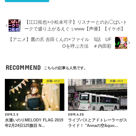
【江口拓也×小松未可子】リスナーとのお◯ぱいト
ークで盛り上がるえぐぅwww【声優】【イケボ】
【アニメ】鷹の爪 吉田くんの×ファイル 5話 UF
Oを呼ぶ方法 ＃内田彩
RECOMMEND
こちらの記事も人気です。
水瀬いのり
水瀬いのり
2019.3.5
2019.4.20
水瀬いのりMELODY FLAG 2019
ライブバスとアドトレーラーがス
年2月24日125旗目 N…
ライド！ "Annaの空&quo…