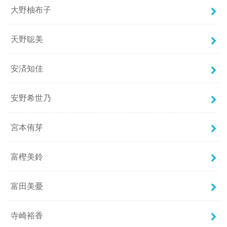
大野柚布子
天野聡美
安済知佳
安野希世乃
宮本侑芽
富樫美鈴
富田美憂
寺崎裕香