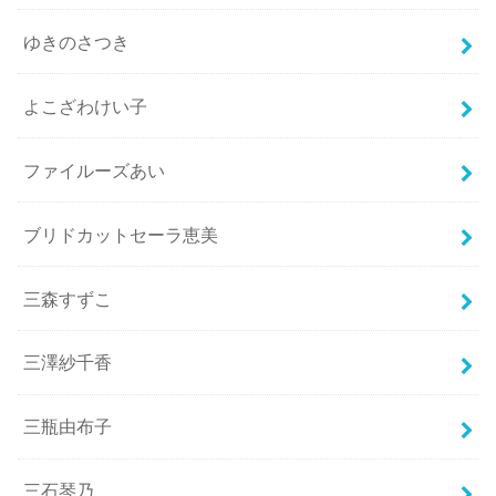
ゆきのさつき
よこざわけい子
ファイルーズあい
ブリドカットセーラ恵美
三森すずこ
三澤紗千香
三瓶由布子
三石琴乃