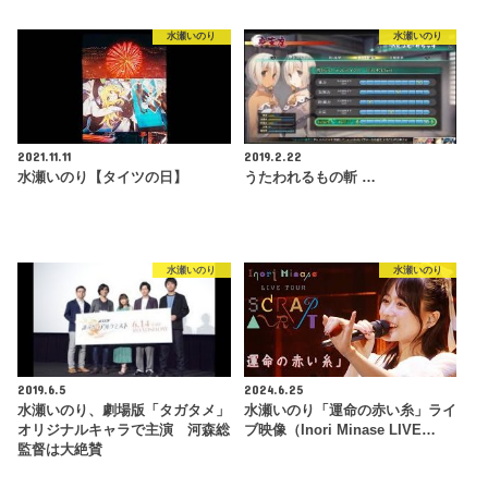
水瀬いのり
水瀬いのり
2021.11.11
2019.2.22
水瀬いのり【タイツの日】
うたわれるもの斬 …
水瀬いのり
水瀬いのり
2019.6.5
2024.6.25
水瀬いのり、劇場版「タガタメ」
水瀬いのり「運命の赤い糸」ライ
オリジナルキャラで主演 河森総
ブ映像（Inori Minase LIVE…
監督は大絶賛