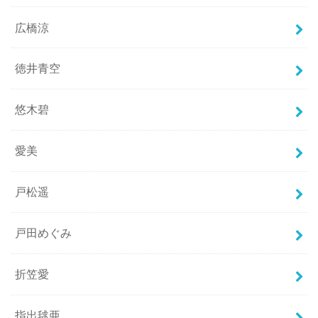
広橋涼
徳井青空
悠木碧
愛美
戸松遥
戸田めぐみ
折笠愛
指出毬亜