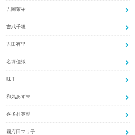
吉岡茉祐
吉武千颯
吉田有里
名塚佳織
味里
和氣あず未
喜多村英梨
國府田マリ子