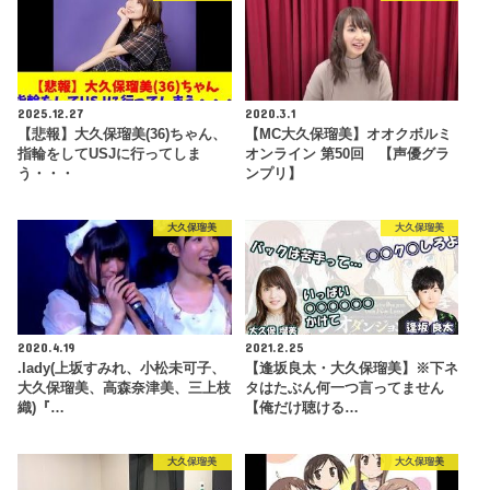
2025.12.27
2020.3.1
【悲報】大久保瑠美(36)ちゃん、
【MC大久保瑠美】オオクボルミ
指輪をしてUSJに行ってしま
オンライン 第50回 【声優グラ
う・・・
ンプリ】
大久保瑠美
大久保瑠美
2020.4.19
2021.2.25
.lady(上坂すみれ、小松未可子、
【逢坂良太・大久保瑠美】※下ネ
大久保瑠美、高森奈津美、三上枝
タはたぶん何一つ言ってません
織)『…
【俺だけ聴ける…
大久保瑠美
大久保瑠美