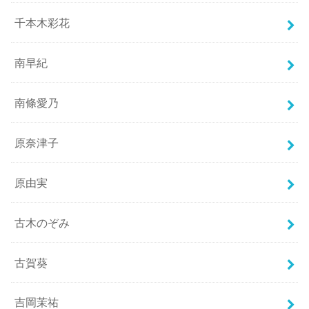
千本木彩花
南早紀
南條愛乃
原奈津子
原由実
古木のぞみ
古賀葵
吉岡茉祐