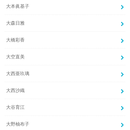
大本眞基子
大森日雅
大橋彩香
大空直美
大西亜玖璃
大西沙織
大谷育江
大野柚布子