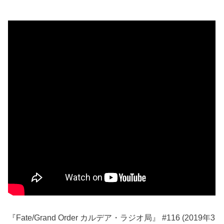
『Fate/Grand Order カルデア・ラジオ局』 #116 (2019年3