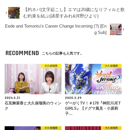
【約ネバ|文字起こし】エマは20歳になりフィルと飲
む約束を結ぶ(諸星すみれ&河野ひより)
Eede and Tomoriru's Career Change Incoming (?) [En
g Sub]
RECOMMEND
こちらの記事も人気です。
大久保瑠美
大久保瑠美
2024.5.31
2020.5.29
石見舞菜香と大久保瑠美のウィン
ゲーがくTV！＃178『神田川JET
ク
GIRLS』【ドグマ風見・小原莉
子…
大久保瑠美
大久保瑠美