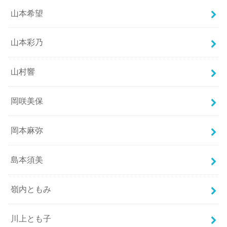
山本希望
山本彩乃
山村響
岡咲美保
岡本麻弥
島本須美
嶺内ともみ
川上とも子