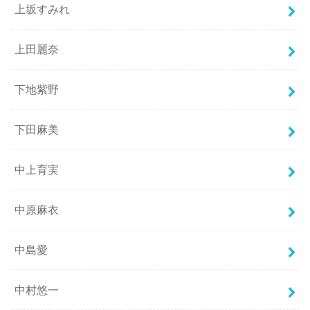
上坂すみれ
上田麗奈
下地紫野
下田麻美
中上育実
中原麻衣
中島愛
中村悠一