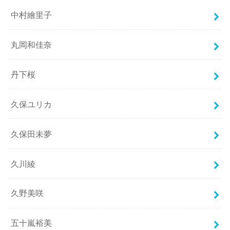
中村繪里子
丸岡和佳奈
丹下桜
久保ユリカ
久保田未夢
久川綾
久野美咲
五十嵐裕美