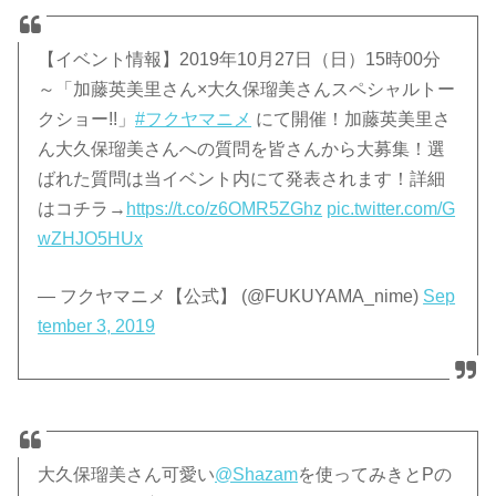
【イベント情報】2019年10月27日（日）15時00分
～「加藤英美里さん×大久保瑠美さんスペシャルトー
クショー!!」
#フクヤマニメ
にて開催！加藤英美里さ
ん大久保瑠美さんへの質問を皆さんから大募集！選
ばれた質問は当イベント内にて発表されます！詳細
はコチラ→
https://t.co/z6OMR5ZGhz
pic.twitter.com/G
wZHJO5HUx
— フクヤマニメ【公式】 (@FUKUYAMA_nime)
Sep
tember 3, 2019
大久保瑠美さん可愛い
@Shazam
を使ってみきとPの