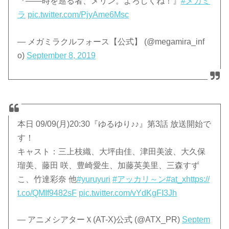
『――時を巡る者、メリン。よろしくね！』
#メガミ
ラ
pic.twitter.com/PjyAme6Msc
— メガミラクルフォース【公式】 (@megamira_inf
o)
September 8, 2019
本日 09/09(月)20:30『ゆるゆり♪♪』第3話 放送開始で
す！
キャスト：三上枝織、大坪由佳、津田美波、大久保
瑠美、藤田 咲、豊崎愛生、加藤英美里、三森すず
こ、竹達彩奈 他
#yuruyuri
#アッカリ～ン
#at_x
https://
t.co/QMIf9482sF
pic.twitter.com/vYdKgFI3Jh
— アニメシアターＸ(AT-X)公式 (@ATX_PR)
Septem