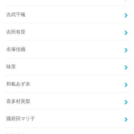
吉武千颯
吉田有里
名塚佳織
味里
和氣あず未
喜多村英梨
國府田マリ子