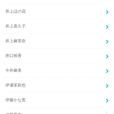
井上ほの花
井上喜久子
井上麻里奈
井口裕香
今井麻美
伊瀬茉莉也
伊藤かな恵