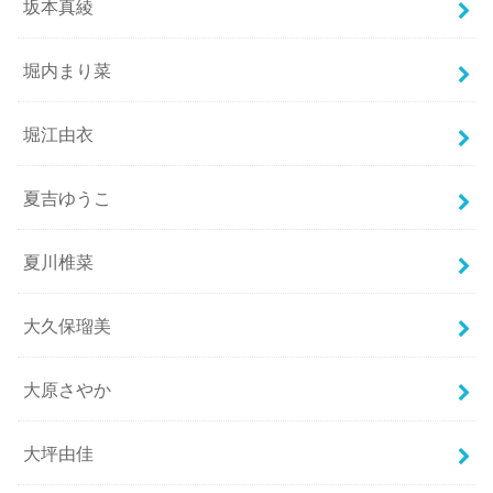
坂本真綾
堀内まり菜
堀江由衣
夏吉ゆうこ
夏川椎菜
大久保瑠美
大原さやか
大坪由佳