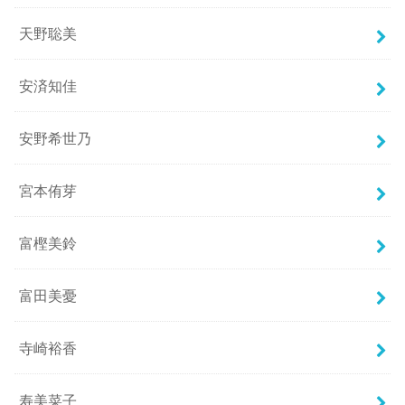
天野聡美
安済知佳
安野希世乃
宮本侑芽
富樫美鈴
富田美憂
寺崎裕香
寿美菜子