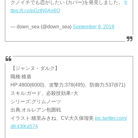
クノイチでも恋がしたい (カバー)を発見しました。
h
ttps://t.co/pGztN0An6O
— down_sea (@down_sea)
September 8, 2019
【ジャンヌ・ダルク】
職種:槍盾
HP:4800(6000)、攻撃力:378(495)、防御力:537(671)
スキル:ガード、必殺技効果↑大
シリーズ:グリムノーツ
出典:オルレアン包囲戦
イラスト:穂里みきね、CV:大久保瑠美
pic.twitter.com/
dK43lKq574