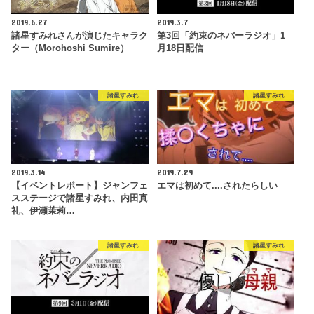
2019.6.27
2019.3.7
諸星すみれさんが演じたキャラク
第3回「約束のネバーラジオ」1
ター（Morohoshi Sumire）
月18日配信
諸星すみれ
諸星すみれ
2019.3.14
2019.7.29
【イベントレポート】ジャンフェ
エマは初めて....されたらしい
スステージで諸星すみれ、内田真
礼、伊瀬茉莉…
諸星すみれ
諸星すみれ