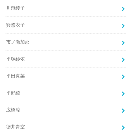
川澄綾子
巽悠衣子
市ノ瀬加那
平塚紗依
平田真菜
平野綾
広橋涼
徳井青空