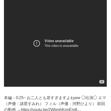
本編：0:25~ お二人とも若すぎますよねww ◯出演◯ エマ
（声優：諸星すみれ） フィル（声優：河野ひより） 前回
の動画 →https://youtu.be/2WbmhKrmEm8…