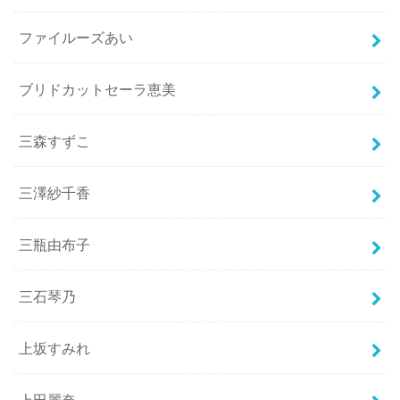
ファイルーズあい
ブリドカットセーラ恵美
三森すずこ
三澤紗千香
三瓶由布子
三石琴乃
上坂すみれ
上田麗奈