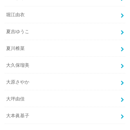
堀江由衣
夏吉ゆうこ
夏川椎菜
大久保瑠美
大原さやか
大坪由佳
大本眞基子