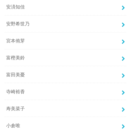
安済知佳
安野希世乃
宮本侑芽
富樫美鈴
富田美憂
寺崎裕香
寿美菜子
小倉唯