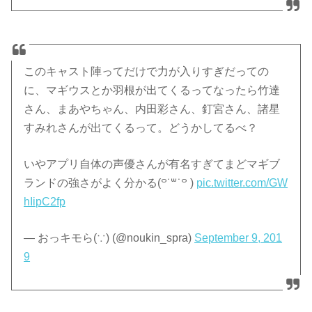
このキャスト陣ってだけで力が入りすぎだっての
に、マギウスとか羽根が出てくるってなったら竹達
さん、まあやちゃん、内田彩さん、釘宮さん、諸星
すみれさんが出てくるって。どうかしてるべ？
いやアプリ自体の声優さんが有名すぎてまどマギブ
ランドの強さがよく分かる(꒪˙꒳˙꒪ )
pic.twitter.com/GW
hIipC2fp
— おっキモら(∵) (@noukin_spra)
September 9, 201
9