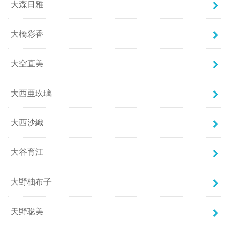
大森日雅
大橋彩香
大空直美
大西亜玖璃
大西沙織
大谷育江
大野柚布子
天野聡美