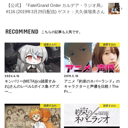
【公式】『Fate/Grand Order カルデア・ラジオ局』
#116 (2019年3月29日配信) ゲスト：大久保瑠美さん
RECOMMEND
こちらの記事も人気です。
諸星すみれ
諸星すみれ
2024.6.16
2019.5.10
キンバリー(META)(cv諸星すみ
アニメ『約束のネバーランド』の
れ)さんのレベル1ボイス集 #アズ
キャラクターと声優を比較 / The
ー…
Pr…
諸星すみれ
諸星すみれ