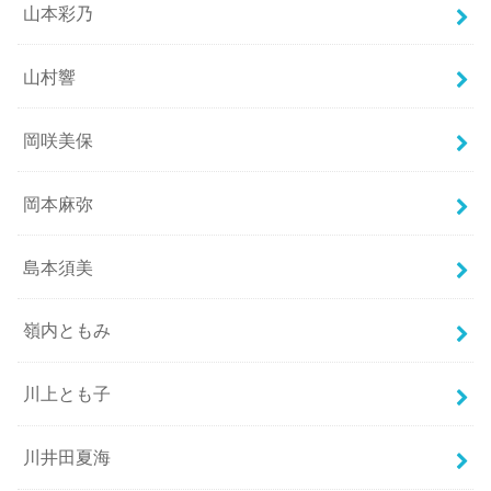
山本彩乃
山村響
岡咲美保
岡本麻弥
島本須美
嶺内ともみ
川上とも子
川井田夏海