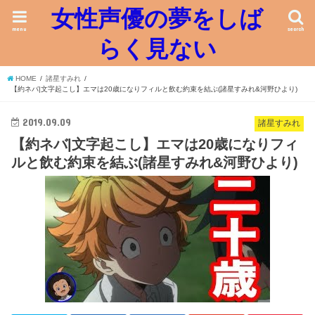
女性声優の夢をしば
menu
search
らく見ない
HOME
諸星すみれ
【約ネバ|文字起こし】エマは20歳になりフィルと飲む約束を結ぶ(諸星すみれ&河野ひより)
2019.09.09
諸星すみれ
【約ネバ|文字起こし】エマは20歳になりフィ
ルと飲む約束を結ぶ(諸星すみれ&河野ひより)