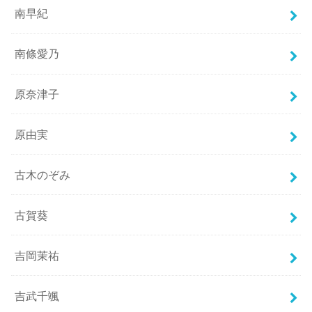
南早紀
南條愛乃
原奈津子
原由実
古木のぞみ
古賀葵
吉岡茉祐
吉武千颯