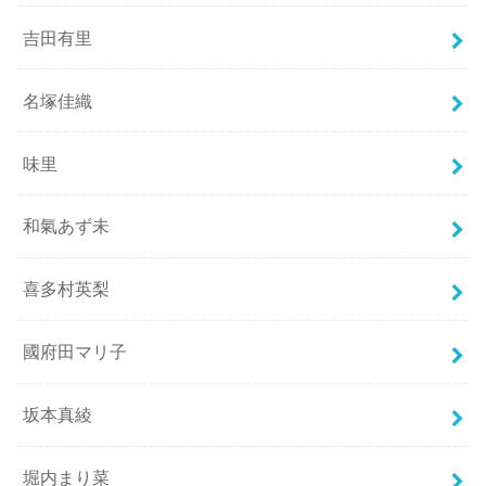
吉田有里
名塚佳織
味里
和氣あず未
喜多村英梨
國府田マリ子
坂本真綾
堀内まり菜