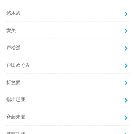
悠木碧
愛美
戸松遥
戸田めぐみ
折笠愛
指出毬亜
斉藤朱夏