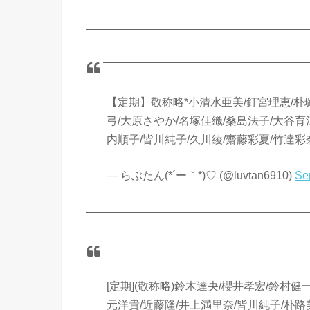
【定期】敬称略*小清水亜美/釘宮理恵/朴
弓/大原さやか/名塚佳織/桑島法子/大谷育
内順子/皆川純子/久川綾/齋藤彩夏/竹達
— らぶたん(*´ー｀*)♡ (@luvtan6910)
Se
[定期](敬称略)鈴木達央/櫻井孝宏/鈴村健
元洋貴/近藤隆/井上満里奈/皆川純子/朴路美