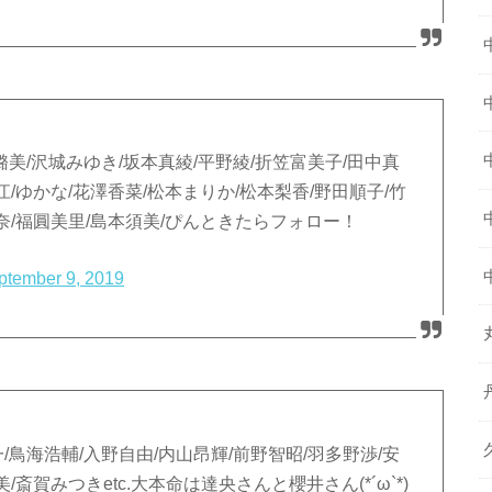
璐美/沢城みゆき/坂本真綾/平野綾/折笠富美子/田中真
江/ゆかな/花澤香菜/松本まりか/松本梨香/野田順子/竹
彩奈/福圓美里/島本須美/ぴんときたらフォロー！
ptember 9, 2019
一/鳥海浩輔/入野自由/内山昂輝/前野智昭/羽多野渉/安
/斎賀みつきetc.大本命は達央さんと櫻井さん(*´ω`*)