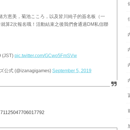
緒方恵美，菊池こころ，以及皆川純子的簽名板（一
發就算2次報名哦！活動結束之後我們會通過DM私信聯
(JST)
pic.twitter.com/GCwo5FmSVw
ズ公式 (@izanagigames)
September 5, 2019
/1171125047706017792