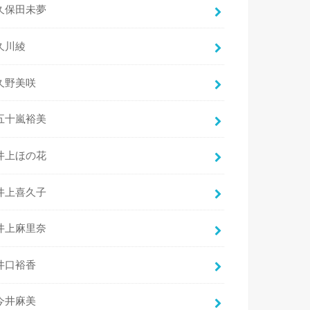
久保田未夢
久川綾
久野美咲
五十嵐裕美
井上ほの花
井上喜久子
井上麻里奈
井口裕香
今井麻美