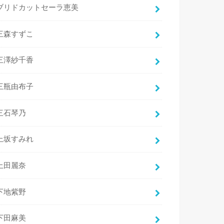
ブリドカットセーラ恵美
三森すずこ
三澤紗千香
三瓶由布子
三石琴乃
上坂すみれ
上田麗奈
下地紫野
下田麻美