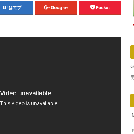
はてブ
Google+
Pocket
G
P