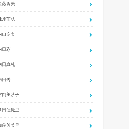
佐藤聡美
佳原萌枝
内山夕実
内田彩
内田真礼
内田秀
冨岡美沙子
前田佳織里
加藤英美里