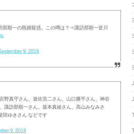
声優諏訪部順一の既婚疑惑。この噂は？⇒諏訪部順一皆川
js
September 9, 2019
、宮野真守さん、遊佐浩二さん、山口勝平さん、神谷
ん、諏訪部順一さん、坂本真綾さん、高山みなみさ
斐田ゆきさん などです
ber 9, 2019