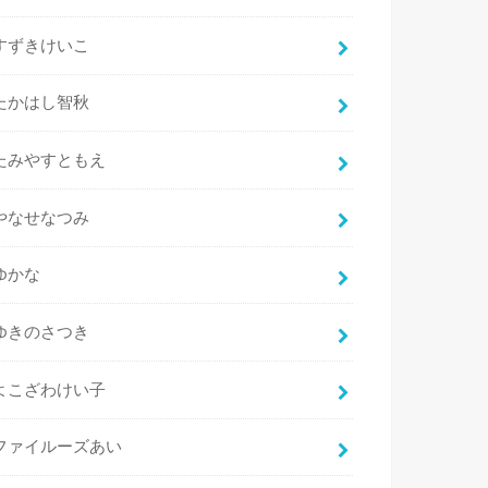
すずきけいこ
たかはし智秋
たみやすともえ
やなせなつみ
ゆかな
ゆきのさつき
よこざわけい子
ファイルーズあい