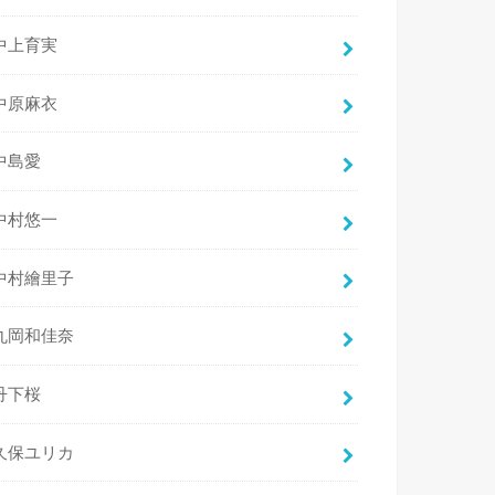
中上育実
中原麻衣
中島愛
中村悠一
中村繪里子
丸岡和佳奈
丹下桜
久保ユリカ