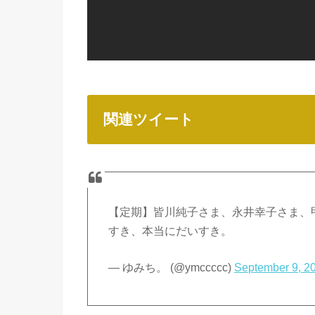
関連ツイート
【定期】皆川純子さま、永井幸子さま、
すき、本当にだいすき。
— ゆみち。 (@ymccccc)
September 9, 2