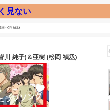
く見ない
樹 (松岡 禎丞)
 純子)＆亜樹 (松岡 禎丞)