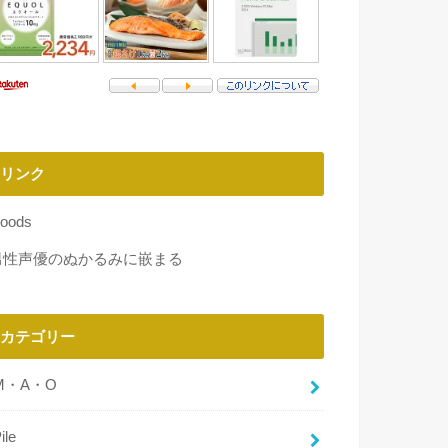
リンク
oods
男性声優のぬかるみに嵌まる
カテゴリー
M・A・O
ile