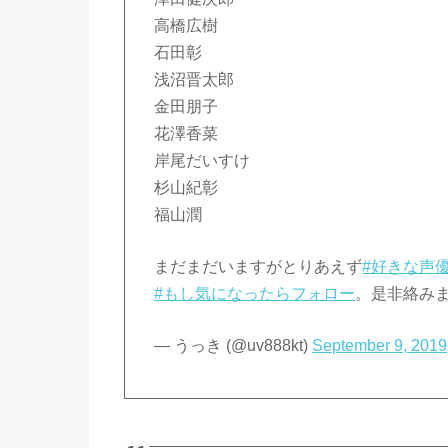
高橋広樹
石田彰
浅沼晋太郎
金田朋子
花澤香菜
岸尾だいすけ
杉山紀彰
福山潤
まだまだいますがとりあえず
#好きな声
#もし気になったらフォロー
。是非絡み
— うっき (@uv888kt)
September 9, 2019