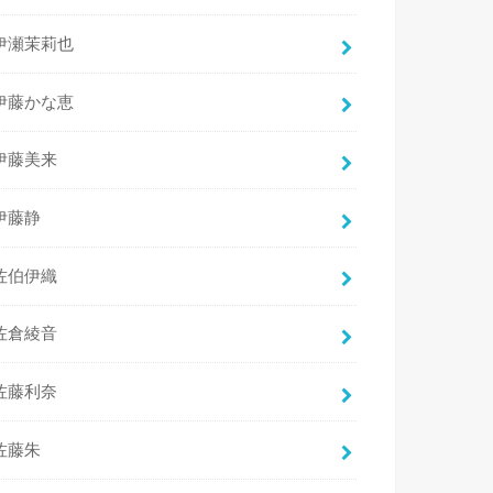
伊瀬茉莉也
伊藤かな恵
伊藤美来
伊藤静
佐伯伊織
佐倉綾音
佐藤利奈
佐藤朱