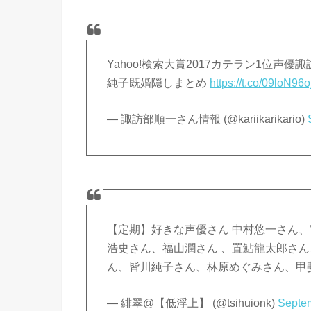
Yahoo!検索大賞2017カテラン1位
純子既婚隠しまとめ
https://t.co/09loN96o
— 諏訪部順一さん情報 (@kariikarikario)
【定期】好きな声優さん 中村悠一さん
浩史さん、福山潤さん 、置鮎龍太郎さ
ん、皆川純子さん、林原めぐみさん、甲
— 緋翠@【低浮上】 (@tsihuionk)
Septem