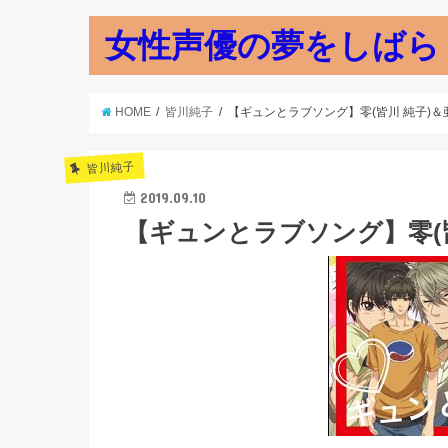
女性声優の夢をしばら
HOME
皆川純子
【ギュンとラブソング】零(皆川 純子)＆亜
皆川純子
2019.09.10
【ギュンとラブソング】零(皆川