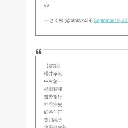
vV
— さく松 (@pinkyxx39)
September 9, 20
【定期】
櫻井孝宏
中村悠一
杉田智和
吉野裕行
神谷浩史
細谷佳正
皆川純子
津田健次郎