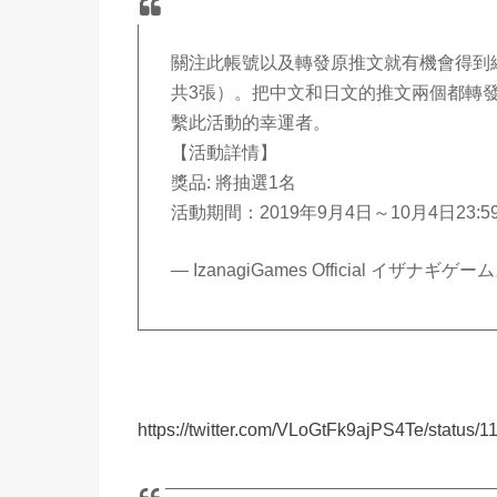
關注此帳號以及轉發原推文就有機會得到
共3張）。把中文和日文的推文兩個都轉
繫此活動的幸運者。
【活動詳情】
獎品: 將抽選1名
活動期間：2019年9月4日～10月4日23:59 
— IzanagiGames Official イザナギゲーム
https://twitter.com/VLoGtFk9ajPS4Te/status