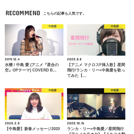
RECOMMEND
こちらの記事も人気です。
中島愛
中島愛
2019.12.4
2020.8.8
水槽 / 中島 愛 (アニメ『星合の
【アニメ マクロスF挿入歌】星間
空』OPテーマ) COVERD B…
飛行/ランカ・リー=中島愛を歌っ
てみた【…
中島愛
中島愛
2020.2.8
2020.10.16
【中島愛】新春メッセージ2020
ランカ・リー=中島愛／星間飛行