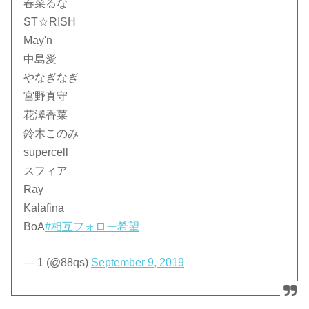
春菜るな
ST☆RISH
May'n
中島愛
やなぎなぎ
宮野真守
花澤香菜
鈴木このみ
supercell
スフィア
Ray
Kalafina
BoA
#相互フォロー希望
— 1 (@88qs)
September 9, 2019