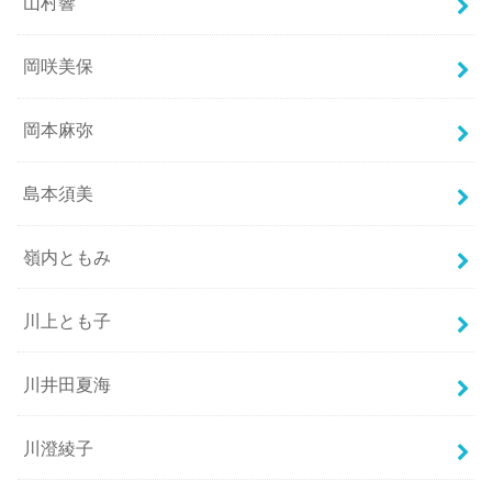
山村響
岡咲美保
岡本麻弥
島本須美
嶺内ともみ
川上とも子
川井田夏海
川澄綾子