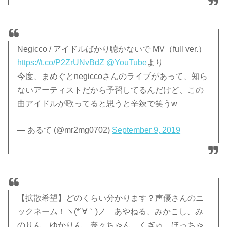
Negicco / アイドルばかり聴かないで MV（full ver.）
https://t.co/P2ZrUNvBdZ
@YouTube
より
今度、まめぐとnegiccoさんのライブがあって、知ら
ないアーティストだから予習してるんだけど、この
曲アイドルが歌ってると思うと辛辣で笑うw
— あるて (@mr2mg0702)
September 9, 2019
【拡散希望】どのくらい分かります？声優さんのニ
ックネーム！ヽ(*´∀｀)ノ あやねる、みかこし、み
のりん、ゆかりん、奈々ちゃん、くぎゅ、ほっちゃ