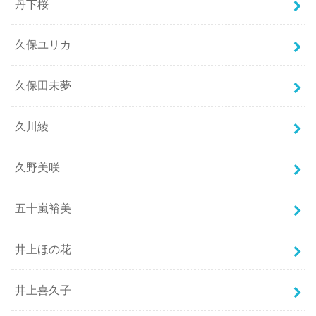
丹下桜
久保ユリカ
久保田未夢
久川綾
久野美咲
五十嵐裕美
井上ほの花
井上喜久子