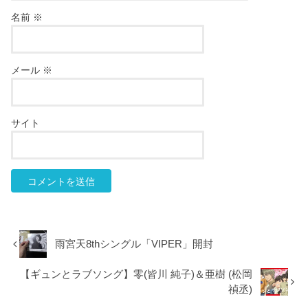
名前
※
メール
※
サイト
雨宮天8thシングル「VIPER」開封
【ギュンとラブソング】零(皆川 純子)＆亜樹 (松岡
禎丞)