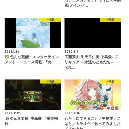
《アニメカラオケ》【うたスキ動
画/メインパ…
中島愛
中島愛
2021.1.24
2020.6.9
色んな芸能・エンターテイン
工藤真由 生天目仁美 中島愛- プ
メント・ニュース満載♪『め…
リキュア ～永遠のともだち～
(201…
中島愛
中島愛
2020.2.23
2025.8.14
-超次元音楽祭- 中島愛 「星間飛
わたしにできること／中島愛／こ
行」
ばと／カラオケ／歌ってみました
／まねきねこ