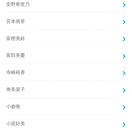
安野希世乃
宮本侑芽
富樫美鈴
富田美憂
寺崎裕香
寿美菜子
小倉唯
小原好美