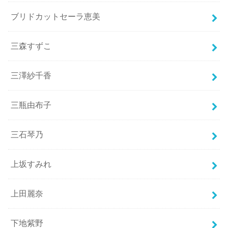
ブリドカットセーラ恵美
三森すずこ
三澤紗千香
三瓶由布子
三石琴乃
上坂すみれ
上田麗奈
下地紫野