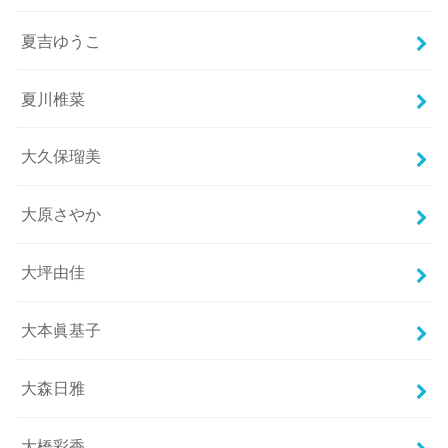
夏吉ゆうこ
夏川椎菜
大久保瑠美
大原さやか
大坪由佳
大本眞基子
大森日雅
大橋彩香