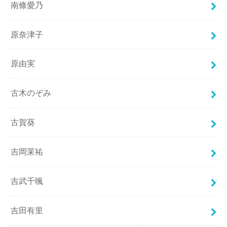
南條愛乃
原奈津子
原由実
古木のぞみ
古賀葵
吉岡茉祐
吉武千颯
吉田有里