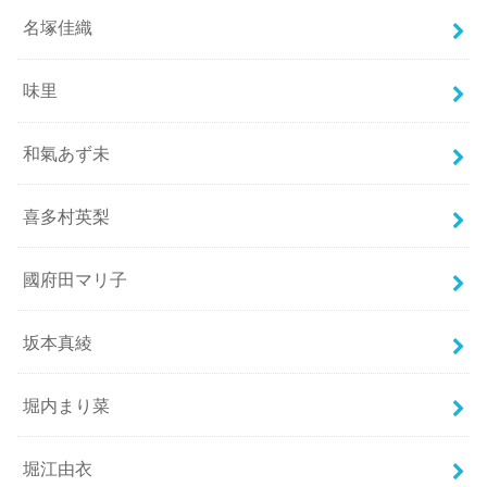
名塚佳織
味里
和氣あず未
喜多村英梨
國府田マリ子
坂本真綾
堀内まり菜
堀江由衣