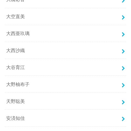
大空直美
大西亜玖璃
大西沙織
大谷育江
大野柚布子
天野聡美
安済知佳