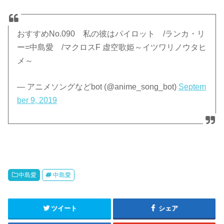
おすすめNo.090 私の彼はパイロット /ランカ・リ
ー=中島愛 /マクロスF 虚空歌姫～イツワリノウタヒ
メ～
— アニメソングなどbot (@anime_song_bot)
Septem
ber 9, 2019
中島愛
中島愛
ツイート
シェア