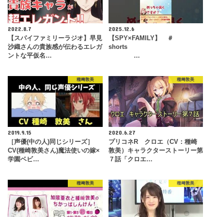
2022.8.7
2025.12.6
【スパイファミリーラジオ】早見
【SPY×FAMILY】 ＃
沙織さんの貴族感が伝わるエレガ
shorts
ントな平仮名…
…
種﨑敦美
種﨑敦美
2019.9.15
2020.6.27
［声優(中の人)同じシリーズ］
プリコネR クロエ（CV：種崎
CV(種崎敦美さん)魔法使いの嫁×
敦美）キャラクターストーリー第
学園ベビ…
７話「クロエ…
種﨑敦美
種﨑敦美