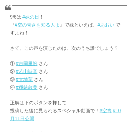
9/6は
#妹の日
！
『
#空の青さを知る人よ
』で妹といえば、
#あおい
で
すよね！
さて、この声を演じたのは、次のうち誰でしょう？
①
#吉岡里帆
さん
②
#若山詩音
さん
③
#大地葉
さん
④
#種﨑敦美
さん
正解は下のボタンを押して
投稿した後に見られるスペシャル動画で！
#空青
#10
月11日公開