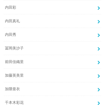
内田彩
内田真礼
内田秀
冨岡美沙子
前田佳織里
加藤英美里
加隈亜衣
千本木彩花