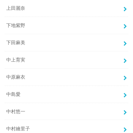
上田麗奈
下地紫野
下田麻美
中上育実
中原麻衣
中島愛
中村悠一
中村繪里子