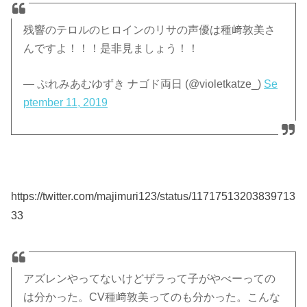
残響のテロルのヒロインのリサの声優は種﨑敦美さ
んですよ！！！是非見ましょう！！
— ぷれみあむゆずき ナゴド両日 (@violetkatze_)
Se
ptember 11, 2019
https://twitter.com/majimuri123/status/11717513203839713
33
アズレンやってないけどザラって子がやべーっての
は分かった。CV種﨑敦美ってのも分かった。こんな