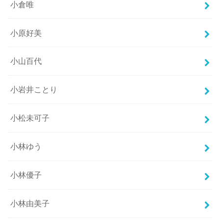
小倉唯
小原好美
小山百代
小岩井ことり
小松未可子
小林ゆう
小林優子
小林由美子