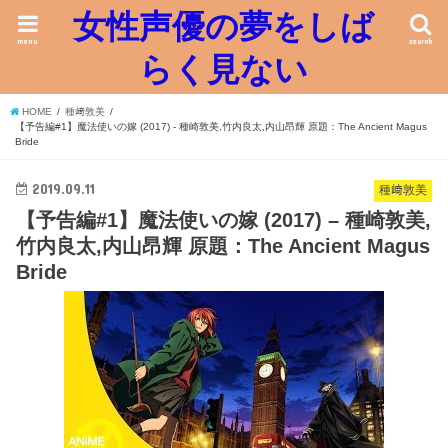
女性声優の夢をしば
menu
search
らく見ない
HOME
種﨑敦美
【予告編#1】魔法使いの嫁 (2017) - 種崎敦美,竹内良太,内山昂輝 原題：The Ancient Magus
Bride
2019.09.11
種﨑敦美
【予告編#1】魔法使いの嫁 (2017) – 種崎敦美,
竹内良太,内山昂輝 原題：The Ancient Magus
Bride