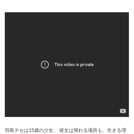
羽鳥チセは15歳の少女。 彼女は帰れる場所も、生きる理