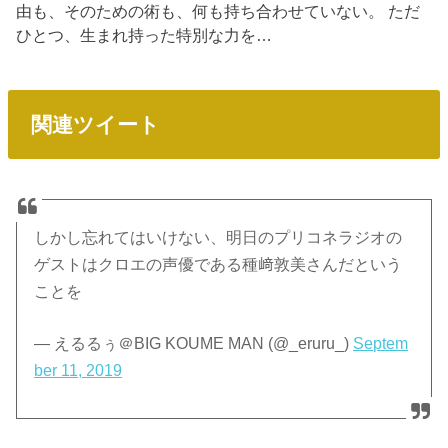
由も、そのための術も、何も持ち合わせていない。 ただ
ひとつ、生まれ持った特別な力を…
関連ツイート
しかし忘れてはいけない、明日のプリコネラジオの
ゲストはクロエの声優である種﨑敦美さんだという
ことを
— えるるぅ＠BIG KOUME MAN (@_eruru_)
Septem
ber 11, 2019