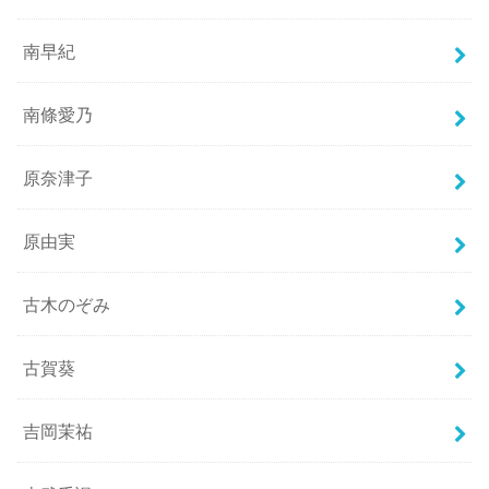
南早紀
南條愛乃
原奈津子
原由実
古木のぞみ
古賀葵
吉岡茉祐