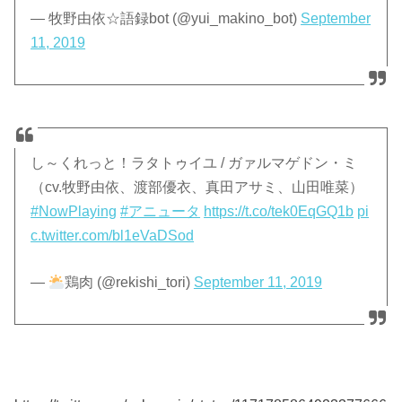
— 牧野由依☆語録bot (@yui_makino_bot)
September
11, 2019
し～くれっと！ラタトゥイユ / ガァルマゲドン・ミ
（cv.牧野由依、渡部優衣、真田アサミ、山田唯菜）
#NowPlaying
#アニュータ
https://t.co/tek0EqGQ1b
pi
c.twitter.com/bl1eVaDSod
—
鶏肉 (@rekishi_tori)
September 11, 2019