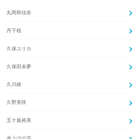
丸岡和佳奈
丹下桜
久保ユリカ
久保田未夢
久川綾
久野美咲
五十嵐裕美
井上ほの花