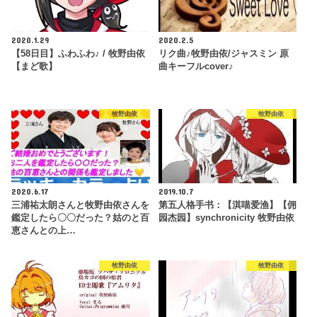
2020.1.29
2020.2.5
【58日目】ふわふわ♪ / 牧野由依
リク曲♪牧野由依/ジャスミン 原
【まど歌】
曲キーフルcover♪
牧野由依
牧野由依
2020.6.17
2019.10.7
三浦祐太朗さんと牧野由依さんを
第五人格手书：【淇喵爱渔】【佣
鑑定したら〇〇だった？姑のと百
园杰园】synchronicity 牧野由依
恵さんとの上…
牧野由依
牧野由依