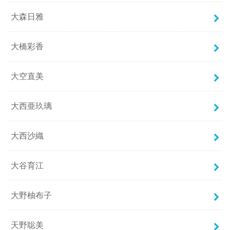
大森日雅
大橋彩香
大空直美
大西亜玖璃
大西沙織
大谷育江
大野柚布子
天野聡美