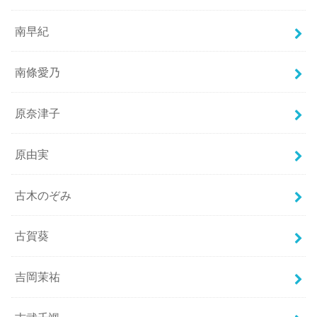
南早紀
南條愛乃
原奈津子
原由実
古木のぞみ
古賀葵
吉岡茉祐