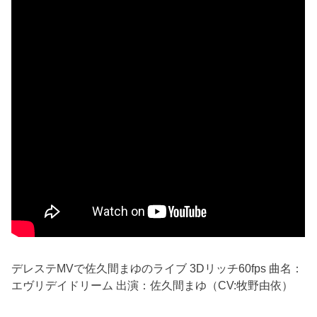
デレステMVで佐久間まゆのライブ 3Dリッチ60fps 曲名：
エヴリデイドリーム 出演：佐久間まゆ（CV:牧野由依）