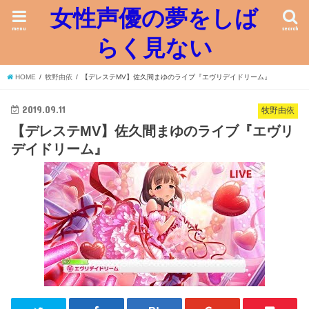
女性声優の夢をしば
menu
search
らく見ない
HOME
牧野由依
【デレステMV】佐久間まゆのライブ『エヴリデイドリーム』
2019.09.11
牧野由依
【デレステMV】佐久間まゆのライブ『エヴリ
デイドリーム』