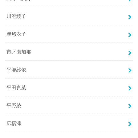
川澄綾子
巽悠衣子
市ノ瀬加那
平塚紗依
平田真菜
平野綾
広橋涼