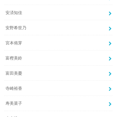
安済知佳
安野希世乃
宮本侑芽
富樫美鈴
富田美憂
寺崎裕香
寿美菜子