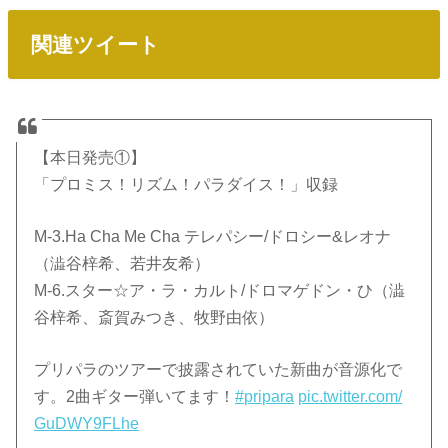
関連ツイート
【本日発売①】
「プロミス！リズム！パラダイス！」収録
M-3.Ha Cha Me Cha テレパシー/ドロシー&レオナ
（澁谷梓希、若井友希）
M-6.スター☆ア・ラ・カルト/ドロマゲドン・ひ（澁
谷梓希、斎賀みつき、牧野由依）
プリパラのツアーで披露されていた新曲が音源化で
す。2曲ギター弾いてます！
#pripara
pic.twitter.com/
GuDWY9FLhe