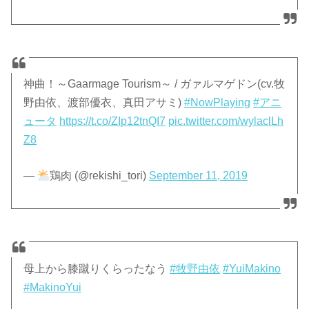
神曲！～Gaarmage Tourism～ / ガァルマゲドン(cv.牧
野由依、渡部優衣、真田アサミ)
#NowPlaying
#アニ
ュータ
https://t.co/ZIp12tnQI7
pic.twitter.com/wylaclLh
Z8
—
鶏肉 (@rekishi_tori)
September 11, 2019
母上から膝蹴りくらったなう
#牧野由依
#YuiMakino
#MakinoYui