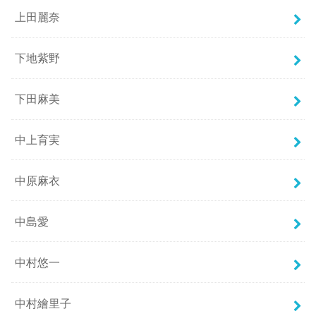
上田麗奈
下地紫野
下田麻美
中上育実
中原麻衣
中島愛
中村悠一
中村繪里子