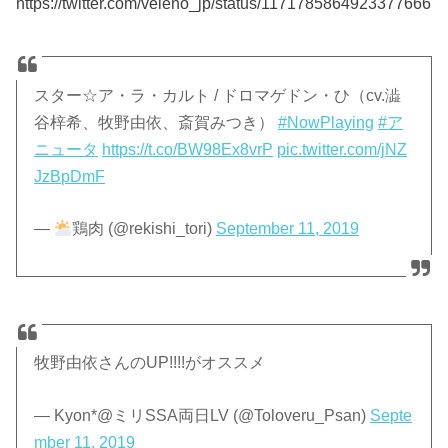
https://twitter.com/veleno_jp/status/1171785864923377666
スター☆ア・ラ・カルト / ドロマゲドン・ひ（cv.澁
谷梓希、牧野由依、斎賀みつき）
#NowPlaying
#ア
ニュータ
https://t.co/BW98Ex8vrP
pic.twitter.com/jNZ
JzBpDmF
—
鶏肉 (@rekishi_tori)
September 11, 2019
牧野由依さんのUP!!!!がオススメ
— Kyon*@ミリSSA両日LV (@Toloveru_Psan)
Septe
mber 11, 2019