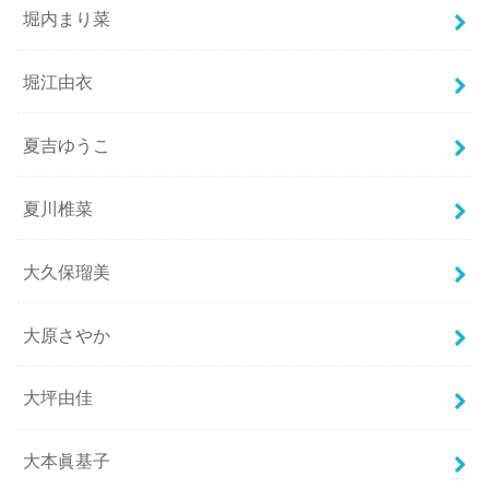
堀内まり菜
堀江由衣
夏吉ゆうこ
夏川椎菜
大久保瑠美
大原さやか
大坪由佳
大本眞基子