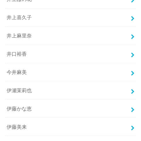
井上喜久子
井上麻里奈
井口裕香
今井麻美
伊瀬茉莉也
伊藤かな恵
伊藤美来