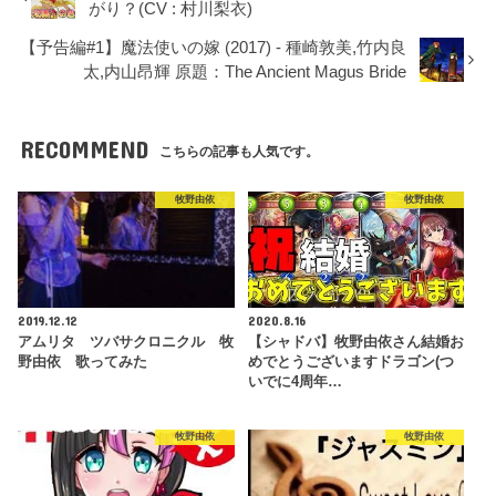
がり？(CV : 村川梨衣)
【予告編#1】魔法使いの嫁 (2017) - 種崎敦美,竹内良
太,内山昂輝 原題：The Ancient Magus Bride
RECOMMEND
こちらの記事も人気です。
牧野由依
牧野由依
2019.12.12
2020.8.16
アムリタ ツバサクロニクル 牧
【シャドバ】牧野由依さん結婚お
野由依 歌ってみた
めでとうございますドラゴン(つ
いでに4周年…
牧野由依
牧野由依