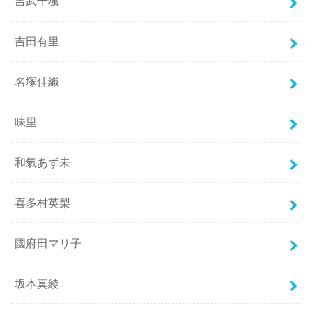
吉武千颯
吉田有里
名塚佳織
味里
和氣あず未
喜多村英梨
國府田マリ子
坂本真綾