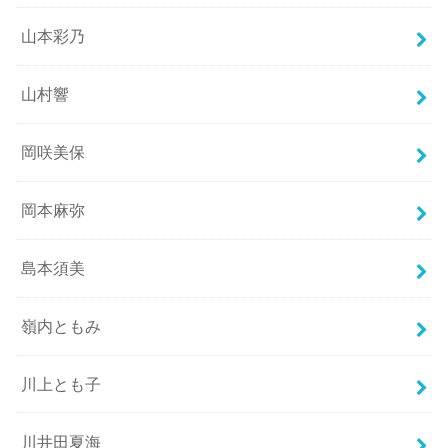
山本彩乃
山村響
岡咲美保
岡本麻弥
島本須美
嶺内ともみ
川上とも子
川井田夏海