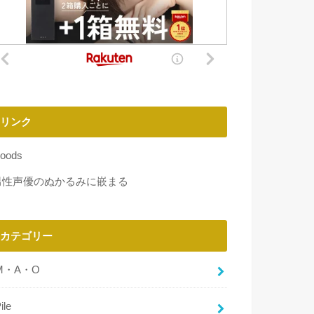
リンク
oods
男性声優のぬかるみに嵌まる
カテゴリー
M・A・O
ile