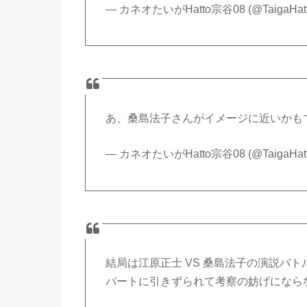
— カネオたいがHatto宗谷08 (@TaigaHat
あ、桑島法子さんがイメージに近いかも
— カネオたいがHatto宗谷08 (@TaigaHat
結局は江原正士 VS 桑島法子の演説バ
パートに引きずられて考察の妨げになら