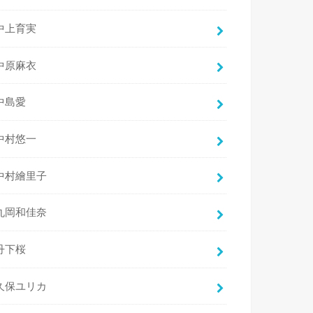
中上育実
中原麻衣
中島愛
中村悠一
中村繪里子
丸岡和佳奈
丹下桜
久保ユリカ