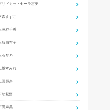
ブリドカットセーラ恵美
三森すずこ
三澤紗千香
三瓶由布子
三石琴乃
上坂すみれ
上田麗奈
下地紫野
下田麻美