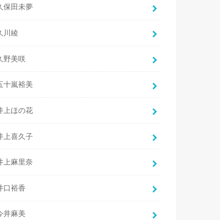
久保田未夢
久川綾
久野美咲
五十嵐裕美
井上ほの花
井上喜久子
井上麻里奈
井口裕香
今井麻美