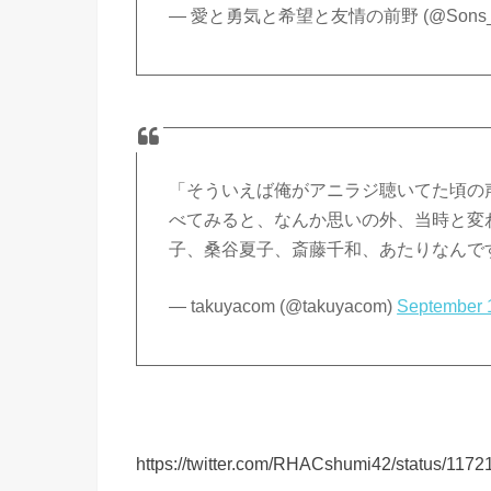
— 愛と勇気と希望と友情の前野 (@Sons_Of
「そういえば俺がアニラジ聴いてた頃の
べてみると、なんか思いの外、当時と変
子、桑谷夏子、斎藤千和、あたりなんで
— takuyacom (@takuyacom)
September 
https://twitter.com/RHACshumi42/status/11