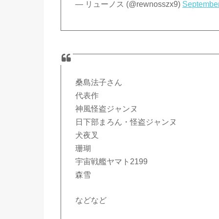
— リューノス (@rewnosszx9)
September
桑島法子さん
代表作
神風怪盗ジャンヌ
日下部まろん・怪盗ジャンヌ
犬夜叉
珊瑚
宇宙戦艦ヤマト2199
森雪
などなど