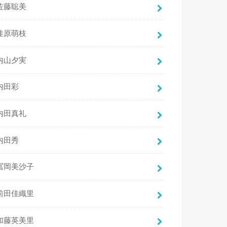
佐藤聡美
佳原萌枝
内山夕実
内田彩
内田真礼
内田秀
冨岡美沙子
前田佳織里
加藤英美里