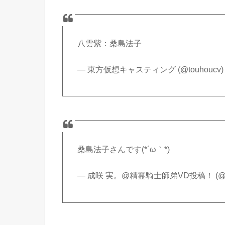
八雲紫：桑島法子
— 東方仮想キャスティング (@touhoucv
桑島法子さんです(*´ω｀*)
— 成咲 実。@精霊騎士師弟VD投稿！ (@mi