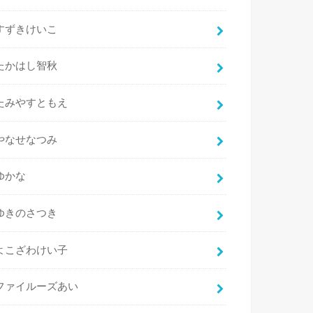
すずきけいこ
たかはし智秋
たみやすともえ
やなせなつみ
ゆかな
ゆきのさつき
よこざわけい子
ファイルーズあい