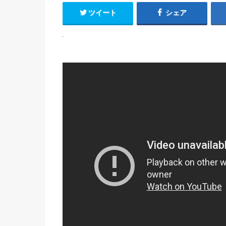
ツイート
シェア