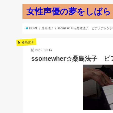
女性声優の夢をしばら
HOME
桑島法子
ssomewher☆桑島法子 ピアノアレンジ
桑島法子
2019.09.13
ssomewher☆桑島法子 