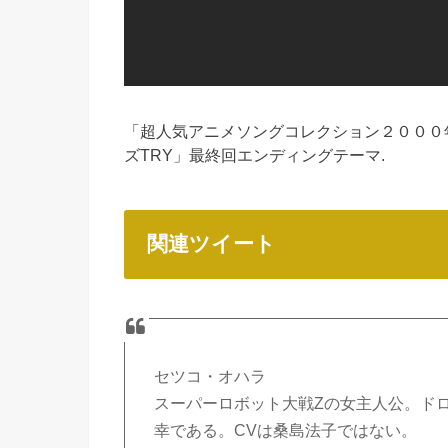
「超人気アニメソングコレクション２０００
ズTRY」最終回エンディングテーマ.
関連ツイート
セツコ・オハラ
スーパーロボット大戦Zの女主人公。ド
幸である。CVは桑島法子ではない。