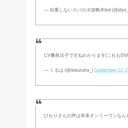
— 自重しないスパロボ攻略本bot (@jityo_s
CV桑島法子ですねわかります(これもDVD
— くるは (@itskuruha_)
September 12, 
ひかりさんの声は本来オンリーワンなん