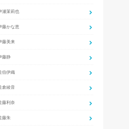
伊瀬茉莉也
伊藤かな恵
伊藤美来
伊藤静
佐伯伊織
佐倉綾音
佐藤利奈
佐藤朱