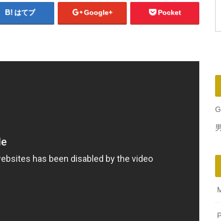
はてブ
Google+
Pocket
G
P