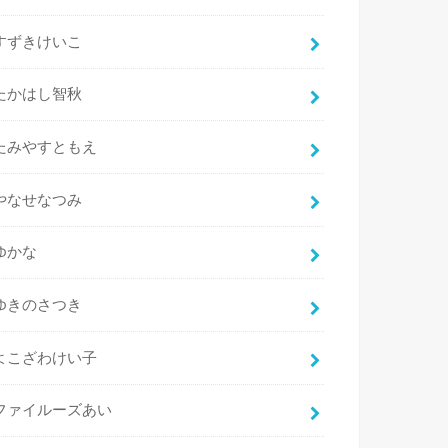
すずきけいこ
たかはし智秋
たみやすともえ
やなせなつみ
ゆかな
ゆきのさつき
よこざわけい子
ファイルーズあい