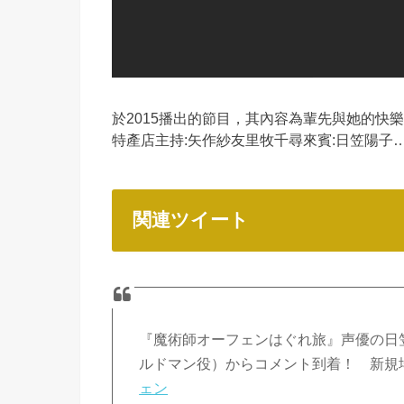
於2015播出的節目，其內容為輩先與她的快
特產店主持:矢作紗友里牧千尋來賓:日笠陽子
関連ツイート
『魔術師オーフェンはぐれ旅』声優の日
ルドマン役）からコメント到着！ 新規
ェン