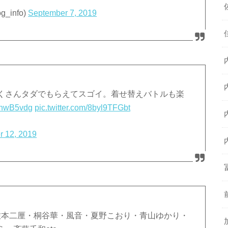
_info)
September 7, 2019
くさんタダでもらえてスゴイ。着せ替えバトルも楽
vbnwB5vdg
pic.twitter.com/8byl9TFGbt
r 12, 2019
佐本二厘・桐谷華・風音・夏野こおり・青山ゆかり・