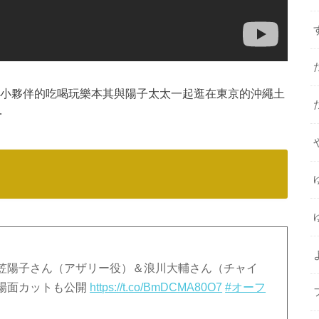
樂小夥伴的吃喝玩樂本其與陽子太太一起逛在東京的沖繩土
…
笠陽子さん（アザリー役）＆浪川大輔さん（チャイ
場面カットも公開
https://t.co/BmDCMA80O7
#オーフ