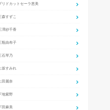
ブリドカットセーラ恵美
三森すずこ
三澤紗千香
三瓶由布子
三石琴乃
上坂すみれ
上田麗奈
下地紫野
下田麻美