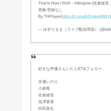
That Is How I Roll! – Afterglo
原曲:登録なし
By THPlayer(
https://t.co/aq8iDmkeMW
)
#
— ゆずだるま（ライブ配信用垢） (@tottxi
好きな声優さんいたらRT&フォロー
水瀬いのり
小倉唯
佐倉綾音
花澤香菜
内田真礼