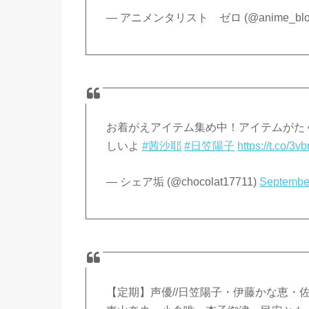
— アニメンタリスト ゼロ (@anime_blog
お着がえアイテム集め中！アイテムがた
しいよ
#茜沙耶
#日笠陽子
https://t.co/3
— シェア垢 (@chocolat17711)
Septembe
【定期】声優//日笠陽子・伊藤かな恵・