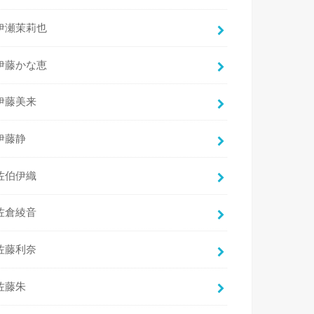
伊瀬茉莉也
伊藤かな恵
伊藤美来
伊藤静
佐伯伊織
佐倉綾音
佐藤利奈
佐藤朱