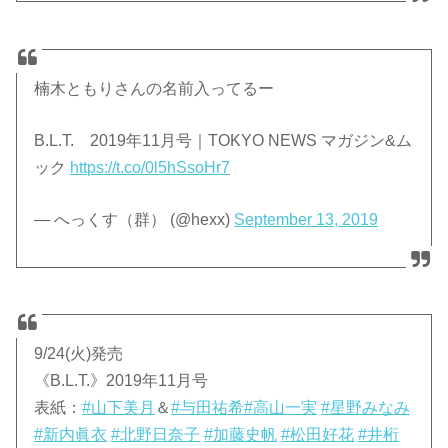
楠木ともりさんの名前入ってるー
B.L.T. 2019年11月号｜TOKYO NEWS マガジン&ム
ック
https://t.co/0l5hSsoHr7
— へっくす（群） (@hexx)
September 13, 2019
9/24(火)発売
《B.L.T.》2019年11月号
表紙：
#山下美月
＆
#与田祐希
#高山一実
#星野みなみ
#新内眞衣
#北野日奈子
#加藤史帆
#松田好花
#井桁