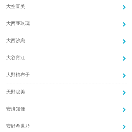
大空直美
大西亜玖璃
大西沙織
大谷育江
大野柚布子
天野聡美
安済知佳
安野希世乃