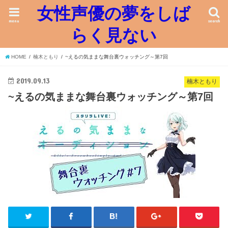
女性声優の夢をしば
menu
search
らく見ない
HOME
楠木ともり
~えるの気ままな舞台裏ウォッチング～第7回
2019.09.13
楠木ともり
~えるの気ままな舞台裏ウォッチング～第7回