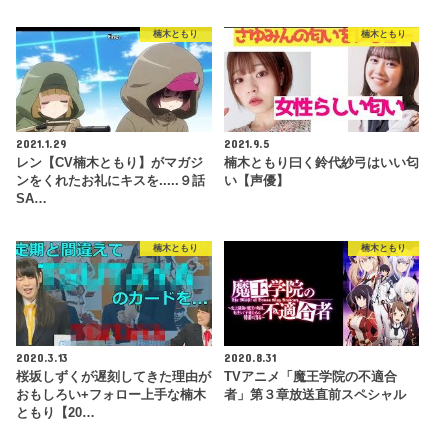
楠木ともり
楠木ともり
2021.1.29
2021.9.5
レン【CV楠木ともり】がマガジ
楠木ともり曰く鈴代紗弓はいい匂
ンをくれたお礼にキスを.....９話
い【声優】
SA…
楠木ともり
楠木ともり
2020.3.13
2020.8.31
桜坂しずくが遅刻してきた理由が
TVアニメ「魔王学院の不適合
おもしろい+フォロー上手な楠木
者」第３章放送直前スペシャル
ともり【20…