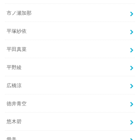
市ノ瀬加那
平塚紗依
平田真菜
平野綾
広橋涼
徳井青空
悠木碧
愛美