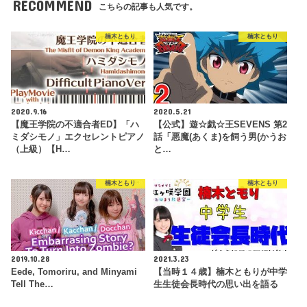
RECOMMEND
こちらの記事も人気です。
楠木ともり
楠木ともり
2020.9.16
2020.5.21
【魔王学院の不適合者ED】「ハ
【公式】遊☆戯☆王SEVENS 第2
ミダシモノ」エクセレントピアノ
話「悪魔(あくま)を飼う男(かうお
（上級）【H…
と…
楠木ともり
楠木ともり
2019.10.28
2021.3.23
Eede, Tomoriru, and Minyami
【当時１４歳】楠木ともりが中学
Tell The…
生生徒会長時代の思い出を語る