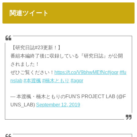
関連ツイート
【研究日誌#23更新！】
番組本編終了後に収録している『研究日誌』が公開
されました！
ぜひご覧ください！
https://t.co/V9bhwMEfNc
#joqr
#fu
nslab
#本渡楓
#楠木ともり
#agqr
— 本渡楓・楠木ともりのFUN'S PROJECT LAB (@F
UNS_LAB)
September 12, 2019