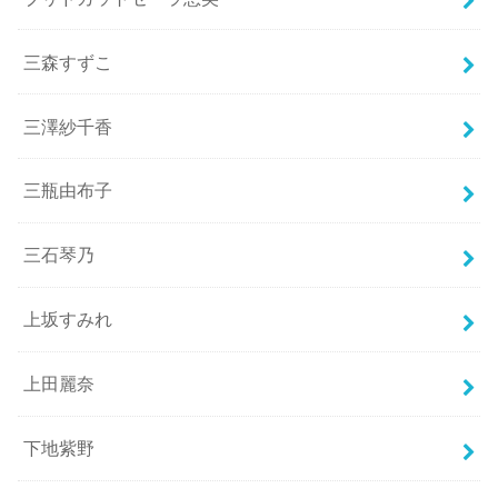
三森すずこ
三澤紗千香
三瓶由布子
三石琴乃
上坂すみれ
上田麗奈
下地紫野