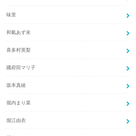
味里
和氣あず未
喜多村英梨
國府田マリ子
坂本真綾
堀内まり菜
堀江由衣