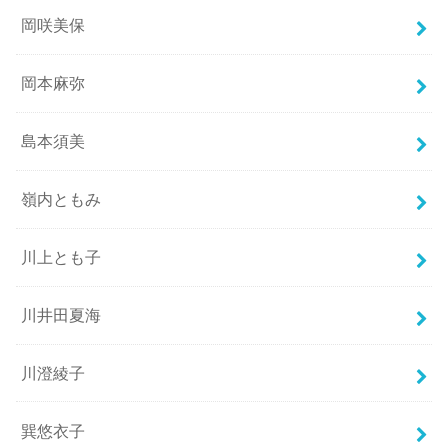
岡咲美保
岡本麻弥
島本須美
嶺内ともみ
川上とも子
川井田夏海
川澄綾子
巽悠衣子