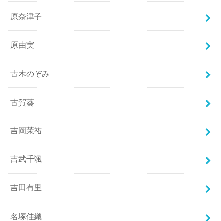
原奈津子
原由実
古木のぞみ
古賀葵
吉岡茉祐
吉武千颯
吉田有里
名塚佳織