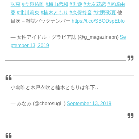
弘恵
#今泉佑唯
#梅山恋和
#兎遊
#大友花恋
#尾崎由
香
#北川莉央
#楠木ともり
#久保怜音
#紺野彩夏
他
目次 – 雑誌バックナンバー
https://t.co/SBODspEblo
— 女性アイドル・グラビア誌 (@g_magazinebn)
Se
ptember 13, 2019
小倉唯と木戸衣吹と楠木ともりは年下…
— みなみ (@chorosugi_)
September 13, 2019