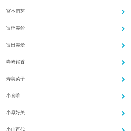
宮本侑芽
富樫美鈴
富田美憂
寺崎裕香
寿美菜子
小倉唯
小原好美
小山百代