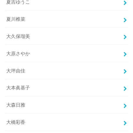
夏吉ゆうこ
夏川椎菜
大久保瑠美
大原さやか
大坪由佳
大本眞基子
大森日雅
大橋彩香