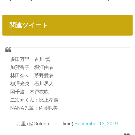
関連ツイート
多田万里：古川 慎
加賀香子：堀江由衣
林田奈々：茅野愛衣
柳澤光央：石川界人
岡千波：木戸衣吹
二次元くん：比上孝浩
NANA先輩：佐藤聡美
— 万里 (@Golden_____time)
September 13, 2019