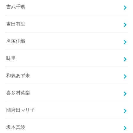
吉武千颯
吉田有里
名塚佳織
味里
和氣あず未
喜多村英梨
國府田マリ子
坂本真綾