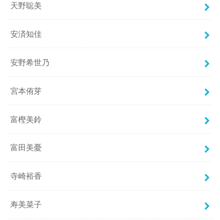
天野聡美
安済知佳
安野希世乃
宮本侑芽
富樫美鈴
富田美憂
寺崎裕香
寿美菜子