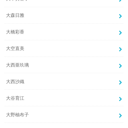
大森日雅
大橋彩香
大空直美
大西亜玖璃
大西沙織
大谷育江
大野柚布子