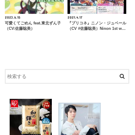
2023.6.15
2021.4.17
可愛くてごめん feat.東北ずん子
『プリコネ』ニノン・ジュベール
（CV:佐藤聡美）
（CV #佐藤聡美）Ninon 1st w…