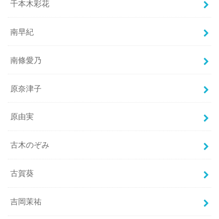
千本木彩花
南早紀
南條愛乃
原奈津子
原由実
古木のぞみ
古賀葵
吉岡茉祐