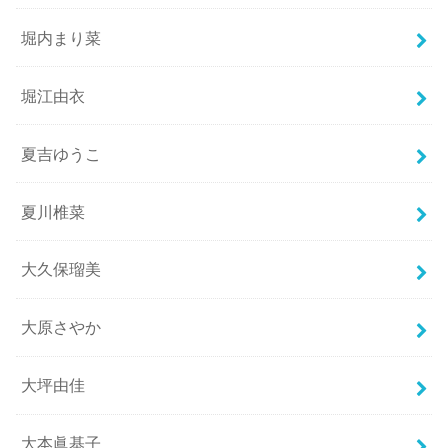
堀内まり菜
堀江由衣
夏吉ゆうこ
夏川椎菜
大久保瑠美
大原さやか
大坪由佳
大本眞基子