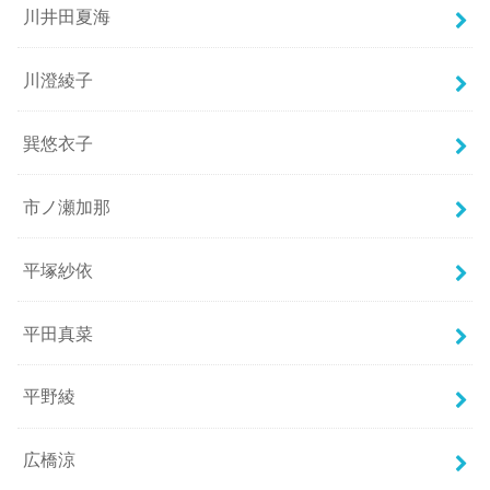
川井田夏海
川澄綾子
巽悠衣子
市ノ瀬加那
平塚紗依
平田真菜
平野綾
広橋涼