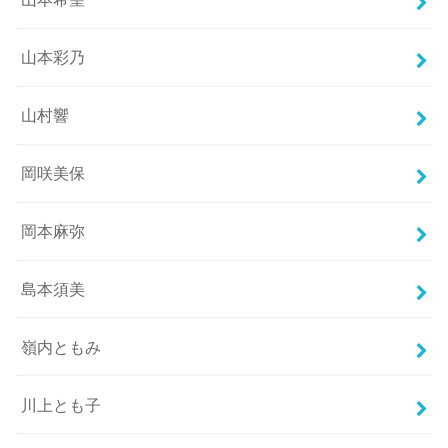
山本彩乃
山村響
岡咲美保
岡本麻弥
島本須美
嶺内ともみ
川上とも子