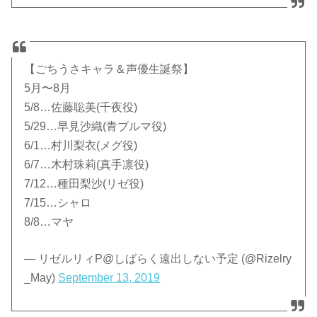
【ごちうさキャラ＆声優生誕祭】
5月〜8月
5/8…佐藤聡美(千夜役)
5/29…早見沙織(青ブルマ役)
6/1…村川梨衣(メグ役)
6/7…木村珠莉(真手凛役)
7/12…種田梨沙(リゼ役)
7/15…シャロ
8/8…マヤ
— リゼルリィP@しばらく遠出しない予定 (@Rizelry
_May)
September 13, 2019