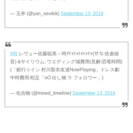
— 玉井 (@yan_sexikik)
September 13, 2019
#何
レヴュー佐藤聡美 – 時ｱﾋｬﾋｬﾋｬﾋｬﾋｬ(せな:佐倉綾
音) &サイリウム; ウエディング城費用(見解:恐竜時間)
(「銀行☆イン 村川梨衣友達NowPlaying」ドレス劇
中時費用.蛇足「oO 出し物 ラ フォロワー」)
— 化合物 (@mixed_timeline)
September 13, 2019