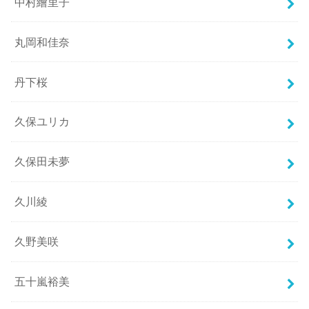
中村繪里子
丸岡和佳奈
丹下桜
久保ユリカ
久保田未夢
久川綾
久野美咲
五十嵐裕美