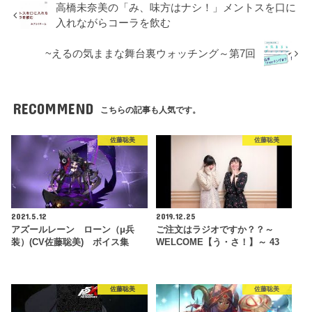
高橋未奈美の「み、味方はナシ！」メントスを口に
入れながらコーラを飲む
~えるの気ままな舞台裏ウォッチング～第7回
RECOMMEND
こちらの記事も人気です。
佐藤聡美
佐藤聡美
2021.5.12
2019.12.25
アズールレーン ローン（μ兵
ご注文はラジオですか？？～
装）(CV佐藤聡美) ボイス集
WELCOME【う・さ！】～ 43
佐藤聡美
佐藤聡美