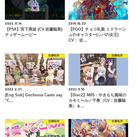
2025.11.14
2019.10.22
【P5X】宮下美波 (CV.佐藤聡美)
【FGO】チョコ礼装 ミドラーシ
ティザームービー
ュのキャスター(シバの女王)
CV： 佐…
佐藤聡美
佐藤聡美
2022.2.21
2023.9.10
[Eng Sub] Gochiusa Casts say
【Disc2】M05：やきもち風味の
"C…
カモミール／千夜（CV：佐藤聡
美）＆…
佐藤聡美
佐藤聡美