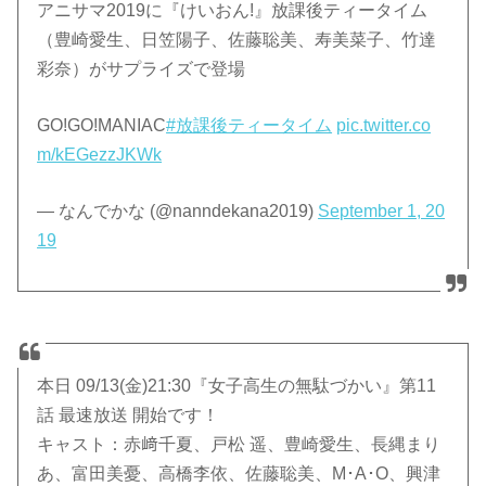
アニサマ2019に『けいおん!』放課後ティータイム
（豊崎愛生、日笠陽子、佐藤聡美、寿美菜子、竹達
彩奈）がサプライズで登場
GO!GO!MANIAC
#放課後ティータイム
pic.twitter.co
m/kEGezzJKWk
— なんでかな (@nanndekana2019)
September 1, 20
19
本日 09/13(金)21:30『女子高生の無駄づかい』第11
話 最速放送 開始です！
キャスト：赤﨑千夏、戸松 遥、豊崎愛生、長縄まり
あ、富田美憂、高橋李依、佐藤聡美、M･A･O、興津