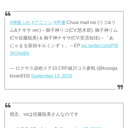
#神曲ぷれ
#アニソン
#声優
Chuai mad noi (リコ&リ
ム&ナギサ ver.) – 御子神リコ(CV:悠木碧), 御子神リム
(CV:佐藤聡美) & 御子神ナギサ(CV:安済知佳) – 「あ
にゃまる探偵キルミンずぅ」 – EP
pic.twitter.com/PI8
3K04q9N
— ロクサス@絶ステ10.CRF緒川コス参戦 (@kusoga
kisan810)
September 13, 2019
残念、voは佐藤聡美さんなのです