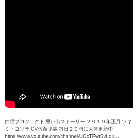
白猫プロジェクト 思い出ストーリー ２０１９年正月 ツキ
ミ・ヨゾラ CV佐藤聡美 毎日２０時に大体更新中
https://www.youtube.com/channel/UCcTFwtSvLqlr…