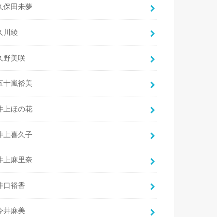
久保田未夢
久川綾
久野美咲
五十嵐裕美
井上ほの花
井上喜久子
井上麻里奈
井口裕香
今井麻美