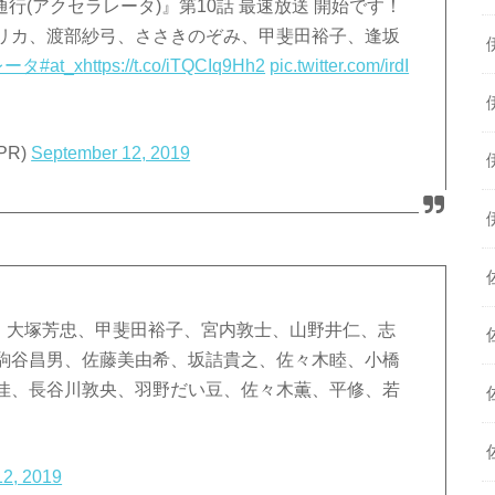
一方通行(アクセラレータ)』第10話 最速放送 開始です！
リカ、渡部紗弓、ささきのぞみ、甲斐田裕子、逢坂
レータ
#at_x
https://t.co/iTQCIq9Hh2
pic.twitter.com/irdI
PR)
September 12, 2019
称略）大塚芳忠、甲斐田裕子、宮内敦士、山野井仁、志
駒谷昌男、佐藤美由希、坂詰貴之、佐々木睦、小橋
佳、長谷川敦央、羽野だい豆、佐々木薫、平修、若
12, 2019