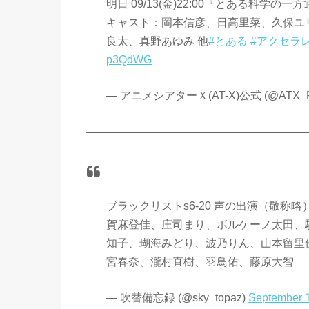
明日 09/13(金)22:00『とある科学の
キャスト：岡本信彦、日高里菜、久保ユ
良太、真野あゆみ 他
#とある
#アクセラ
p3QdWG
— アニメシアターＸ(AT-X)公式 (@ATX_
ブラックリストs6-20 声の出演（敬
賀麻登佳、庄司まり、ボルケーノ太田、
知子、瑚海みどり、波乃りん、山本留里
宮春奈、瀧村直樹、羽鳥佑、藤原大智
— 吹替備忘録 (@sky_topaz)
September 