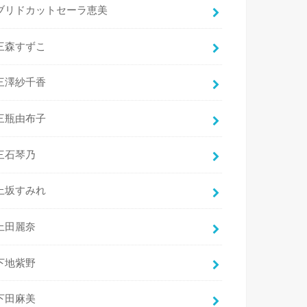
ブリドカットセーラ恵美
三森すずこ
三澤紗千香
三瓶由布子
三石琴乃
上坂すみれ
上田麗奈
下地紫野
下田麻美