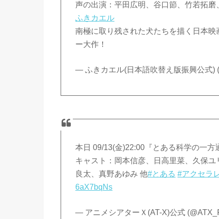
声の出演：平田広明、谷口節、竹若拓磨
ふきカエル
南極に取り残された犬たちを描く日本映
ー大作！
— ふきカエル(日本語吹替え版振興公式) (@fu
本日 09/13(金)22:00『とある科学の
キャスト：岡本信彦、日高里菜、久保ユ
良太、真野あゆみ 他
#とある
#アクセラ
6aX7bqNs
— アニメシアターＸ(AT-X)公式 (@ATX_