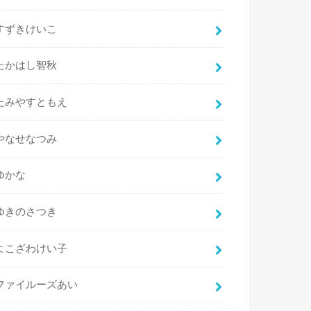
すずきけいこ
たかはし智秋
たみやすともえ
やなせなつみ
ゆかな
ゆきのさつき
よこざわけい子
ファイルーズあい