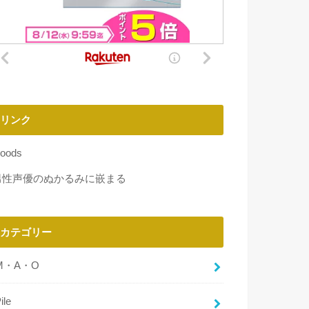
リンク
oods
男性声優のぬかるみに嵌まる
カテゴリー
M・A・O
ile