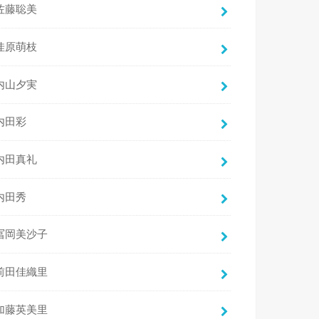
佐藤聡美
佳原萌枝
内山夕実
内田彩
内田真礼
内田秀
冨岡美沙子
前田佳織里
加藤英美里