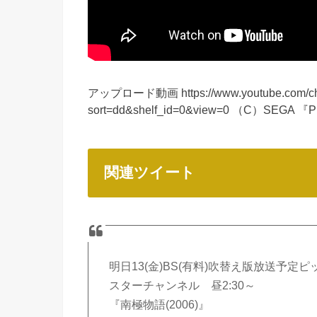
アップロード動画 https://www.youtube.com/chan
sort=dd&shelf_id=0&view=0 （C）SEGA 
関連ツイート
明日13(金)BS(有料)吹替え版放送予定
スターチャンネル 昼2:30～
『南極物語(2006)』