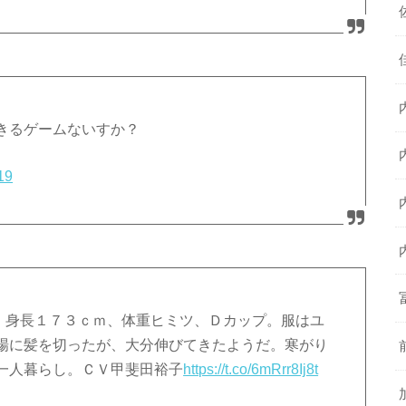
きるゲームないすか？
19
エ】身長１７３ｃｍ、体重ヒミツ、Ｄカップ。服はユ
場に髪を切ったが、大分伸びてきたようだ。寒がり
一人暮らし。ＣＶ甲斐田裕子
https://t.co/6mRrr8Ij8t