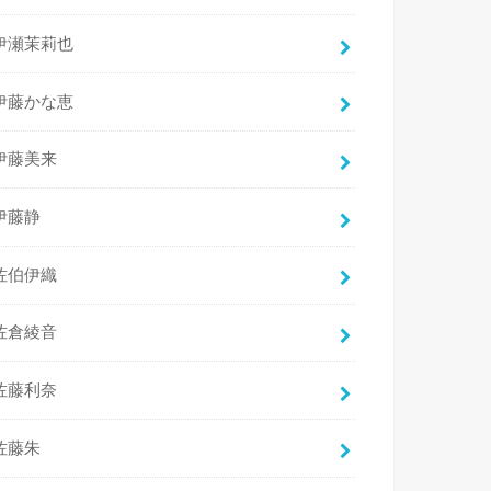
伊瀬茉莉也
伊藤かな恵
伊藤美来
伊藤静
佐伯伊織
佐倉綾音
佐藤利奈
佐藤朱