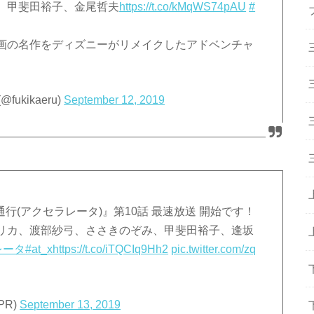
、甲斐田裕子、金尾哲夫
https://t.co/kMqWS74pAU
#
画の名作をディズニーがリメイクしたアドベンチャ
kikaeru)
September 12, 2019
一方通行(アクセラレータ)』第10話 最速放送 開始です！
リカ、渡部紗弓、ささきのぞみ、甲斐田裕子、逢坂
レータ
#at_x
https://t.co/iTQCIq9Hh2
pic.twitter.com/zq
PR)
September 13, 2019