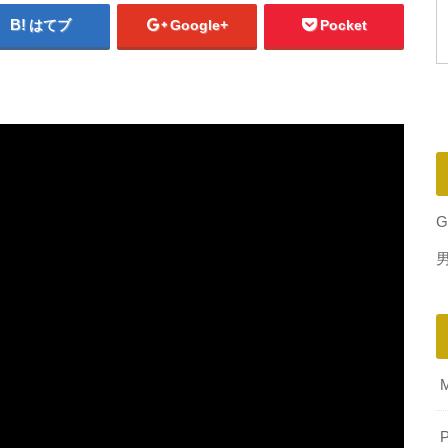
はてブ
Google+
Pocket
G
P