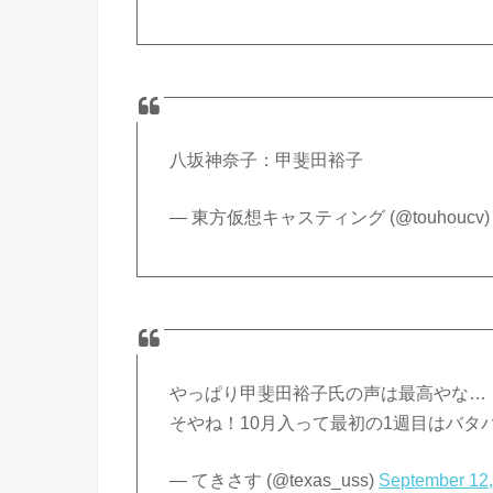
八坂神奈子：甲斐田裕子
— 東方仮想キャスティング (@touhoucv
やっぱり甲斐田裕子氏の声は最高やな…
そやね！10月入って最初の1週目はバ
— てきさす (@texas_uss)
September 12