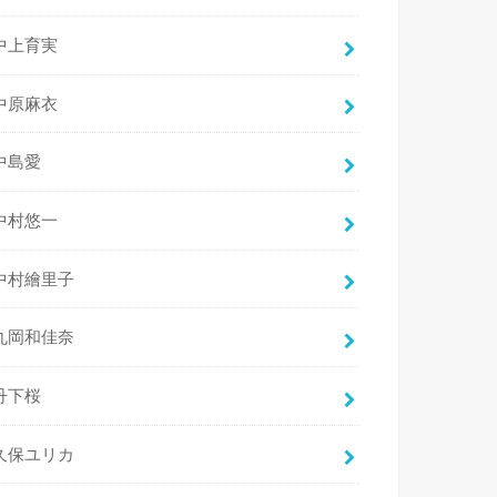
中上育実
中原麻衣
中島愛
中村悠一
中村繪里子
丸岡和佳奈
丹下桜
久保ユリカ