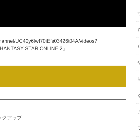
nel/UC40y6lwf70iEfs03426t04A/videos?
『PHANTASY STAR ONLINE 2』 …
ピックアップ