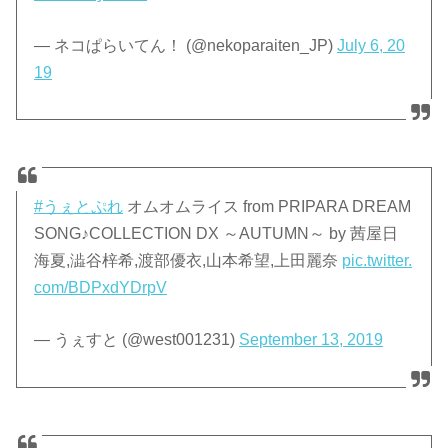
— ネコぱらいてん！ (@nekoparaiten_JP)
July 6, 20
19
#うぇとぷれ
オムオムライス from PRIPARA DREAM
SONG♪COLLECTION DX ～AUTUMN～ by 茜屋日
海夏,澁谷梓希,渡部優衣,山本希望,上田麗奈
pic.twitter.
com/BDPxdYDrpV
— うぇすと (@west001231)
September 13, 2019