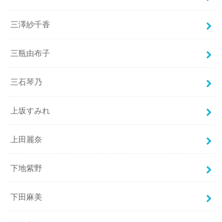
三澤紗千香
三瓶由布子
三石琴乃
上坂すみれ
上田麗奈
下地紫野
下田麻美