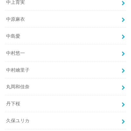
中上育実
中原麻衣
中島愛
中村悠一
中村繪里子
丸岡和佳奈
丹下桜
久保ユリカ