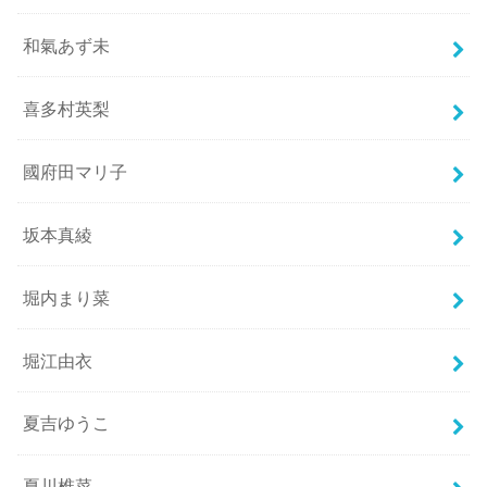
和氣あず未
喜多村英梨
國府田マリ子
坂本真綾
堀内まり菜
堀江由衣
夏吉ゆうこ
夏川椎菜