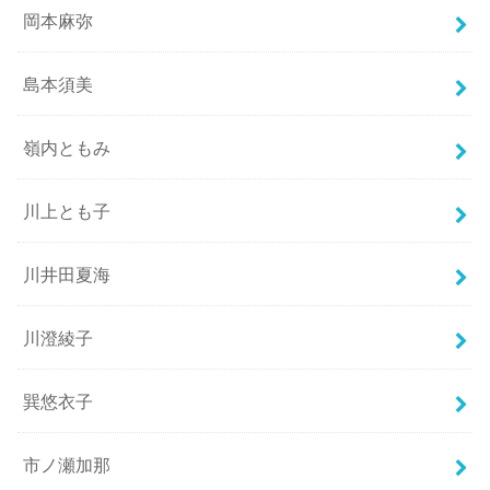
岡本麻弥
島本須美
嶺内ともみ
川上とも子
川井田夏海
川澄綾子
巽悠衣子
市ノ瀬加那