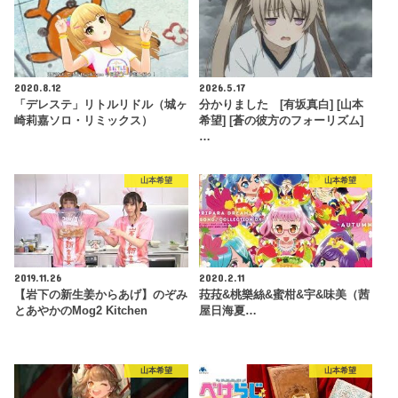
2020.8.12
2026.5.17
「デレステ」リトルリドル（城ヶ
分かりました [有坂真白] [山本
崎莉嘉ソロ・リミックス）
希望] [蒼の彼方のフォーリズム]
…
山本希望
山本希望
2019.11.26
2020.2.11
【岩下の新生姜からあげ】のぞみ
菈菈&桃樂絲&蜜柑&宇&味美（茜
とあやかのMog2 Kitchen
屋日海夏…
山本希望
山本希望