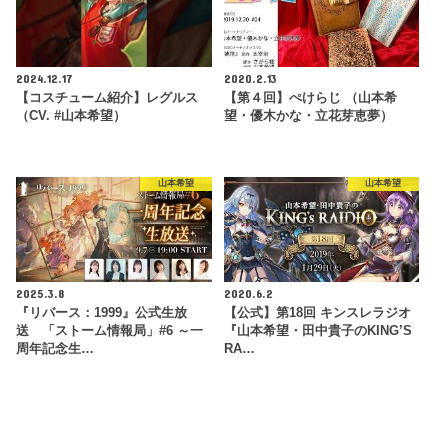
2024.12.17
2020.2.13
【コスチューム紹介】レグルス
【第４回】ぺけらじ （山本希
（CV. #山本希望）
望・優木かな・立花芽恵夢）
山本希望
山本希望
2025.3.8
2020.6.2
『リバース：1999』公式生放
【公式】第18回 キンスレラジオ
送 「ストーム情報局」#6 ～一
『山本希望・田中貴子のKING’S
周年記念生…
RA…