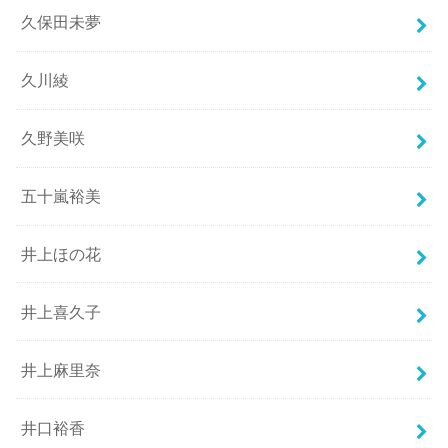
久保田未夢
久川綾
久野美咲
五十嵐裕美
井上ほの花
井上喜久子
井上麻里奈
井口裕香