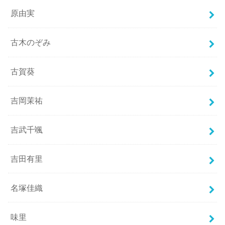
原由実
古木のぞみ
古賀葵
吉岡茉祐
吉武千颯
吉田有里
名塚佳織
味里