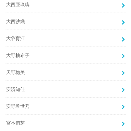
大西亜玖璃
大西沙織
大谷育江
大野柚布子
天野聡美
安済知佳
安野希世乃
宮本侑芽