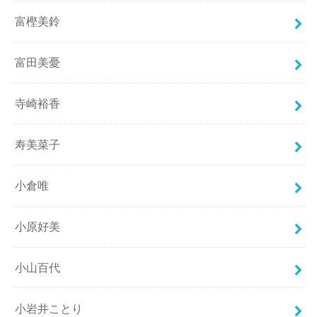
富樫美鈴
富田美憂
寺崎裕香
寿美菜子
小倉唯
小原好美
小山百代
小岩井ことり