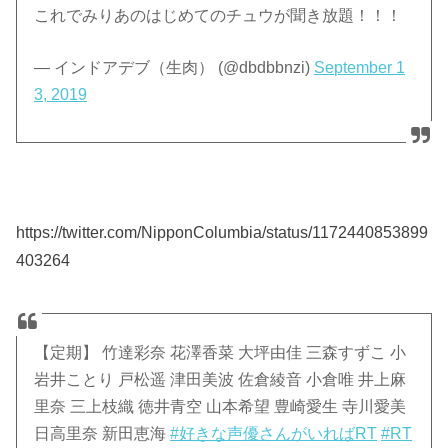
これでみりあのはじめてのチュウが聞き放題！！！
— インドアデブ（生肉） (@dbdbbnzi)
September 1
3, 2019
https://twitter.com/NipponColumbia/status/1172440853899
403264
【定期】 竹達彩奈 花澤香菜 大坪由佳 三森すずこ 小
岩井ことり 戸松遥 津田美波 佐倉綾音 小倉唯 井上麻
里奈 三上枝織 徳井青空 山本希望 豊崎愛生 寺川愛美
日高里奈 新田恵海
#好きな声優さんがいればRT
#RT