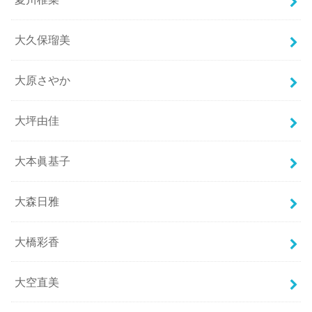
大久保瑠美
大原さやか
大坪由佳
大本眞基子
大森日雅
大橋彩香
大空直美