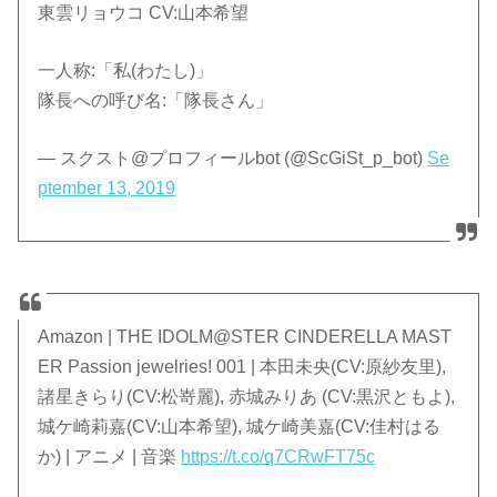
東雲リョウコ CV:山本希望
一人称:「私(わたし)」
隊長への呼び名:「隊長さん」
— スクスト@プロフィールbot (@ScGiSt_p_bot)
Se
ptember 13, 2019
Amazon | THE IDOLM@STER CINDERELLA MAST
ER Passion jewelries! 001 | 本田未央(CV:原紗友里),
諸星きらり(CV:松嵜麗), 赤城みりあ (CV:黒沢ともよ),
城ケ崎莉嘉(CV:山本希望), 城ケ崎美嘉(CV:佳村はる
か) | アニメ | 音楽
https://t.co/q7CRwFT75c