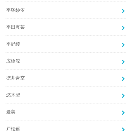
平塚紗依
平田真菜
平野綾
広橋涼
徳井青空
悠木碧
愛美
戸松遥