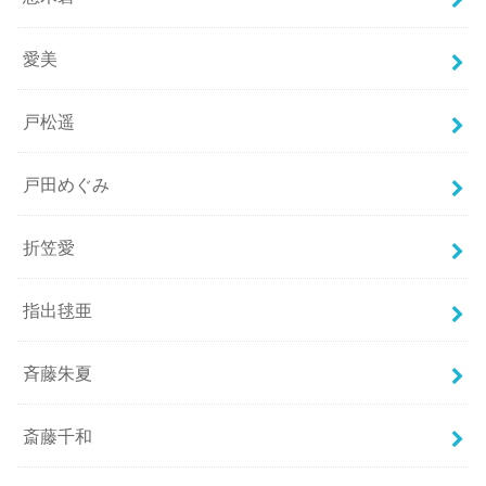
愛美
戸松遥
戸田めぐみ
折笠愛
指出毬亜
斉藤朱夏
斎藤千和