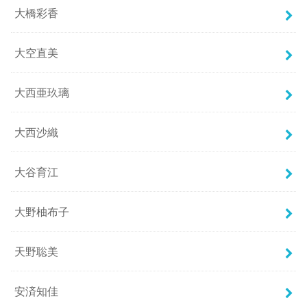
大橋彩香
大空直美
大西亜玖璃
大西沙織
大谷育江
大野柚布子
天野聡美
安済知佳