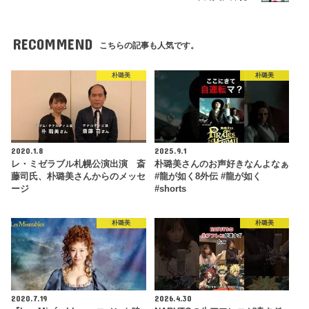
RECOMMEND
こちらの記事も人気です。
朴璐美
朴璐美
2020.1.8
2025.9.1
レ・ミゼラブル札幌公演出演 斎
朴璐美さんのお声好きなんよなぁ
藤司氏、朴璐美さんからのメッセ
#龍が如く8外伝 #龍が如く
ージ
#shorts
朴璐美
朴璐美
2020.7.19
2026.4.30