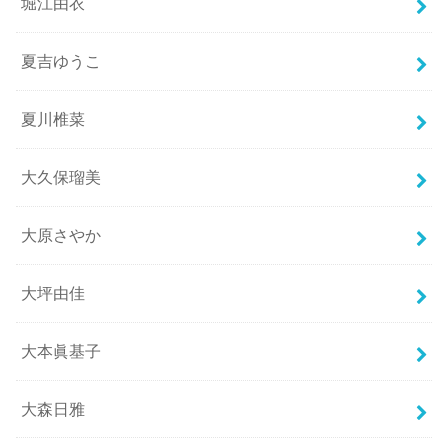
堀江由衣
夏吉ゆうこ
夏川椎菜
大久保瑠美
大原さやか
大坪由佳
大本眞基子
大森日雅