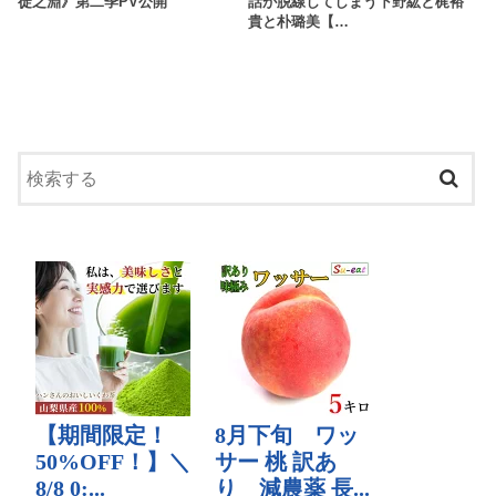
徒之淵》第二季PV公開
話が脱線してしまう下野紘と梶裕
貴と朴璐美【…