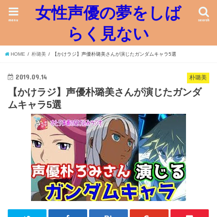
女性声優の夢をしば
menu
search
らく見ない
HOME
朴璐美
【かけラジ】声優朴璐美さんが演じたガンダムキャラ5選
2019.09.14
朴璐美
【かけラジ】声優朴璐美さんが演じたガンダ
ムキャラ5選