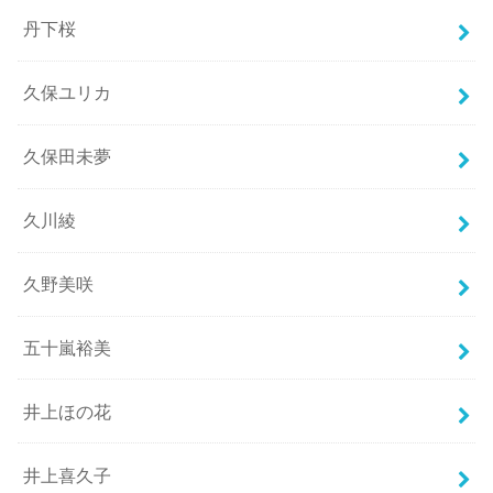
丹下桜
久保ユリカ
久保田未夢
久川綾
久野美咲
五十嵐裕美
井上ほの花
井上喜久子