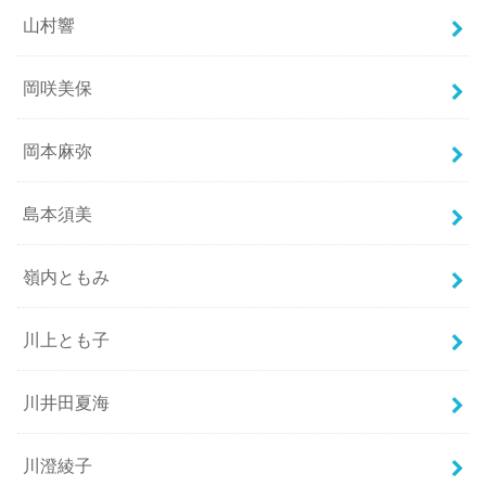
山村響
岡咲美保
岡本麻弥
島本須美
嶺内ともみ
川上とも子
川井田夏海
川澄綾子