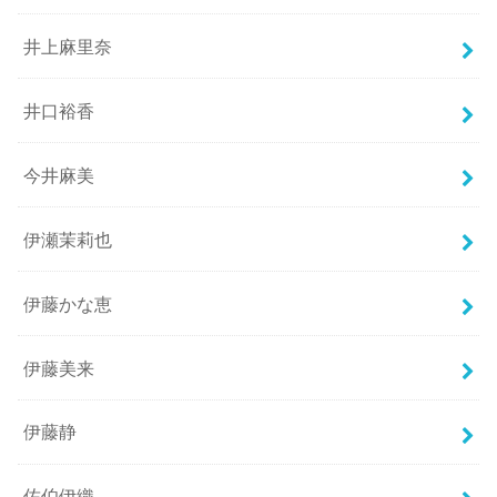
井上麻里奈
井口裕香
今井麻美
伊瀬茉莉也
伊藤かな恵
伊藤美来
伊藤静
佐伯伊織