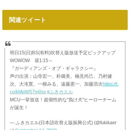
関連ツイート
明日15(日)BS(有料)吹替え版放送予定ピックアップ
WOWOW 昼1:15～
『ガーディアンズ・オブ・ギャラクシー』
声の出演：山寺宏一、朴璐美、楠見尚己、乃村健
次、大滝寛、一柳みる、遠藤憲一、加藤浩次
https://t.
co/kMqWS7m0ss
#ふきカエル
MCU一挙放送！超個性的な“負け犬”ヒーローチーム
が誕生！
— ふきカエル(日本語吹替え版振興公式) (@fukikaer