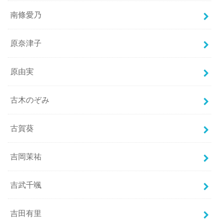
南條愛乃
原奈津子
原由実
古木のぞみ
古賀葵
吉岡茉祐
吉武千颯
吉田有里