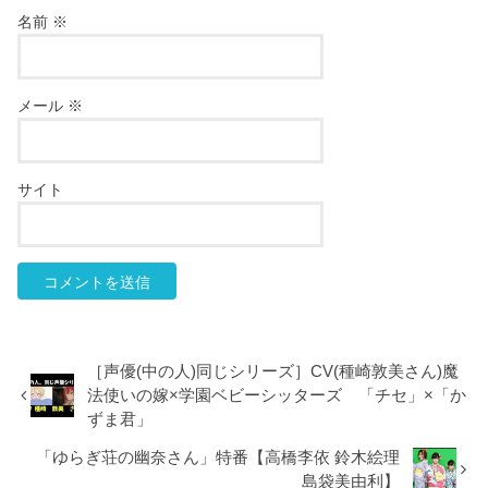
名前
※
メール
※
サイト
［声優(中の人)同じシリーズ］CV(種崎敦美さん)魔
法使いの嫁×学園ベビーシッターズ 「チセ」×「か
ずま君」
「ゆらぎ荘の幽奈さん」特番【高橋李依 鈴木絵理
島袋美由利】