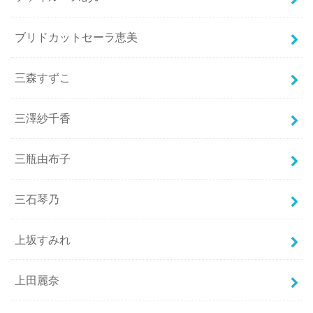
ブリドカットセーラ恵美
三森すずこ
三澤紗千香
三瓶由布子
三石琴乃
上坂すみれ
上田麗奈