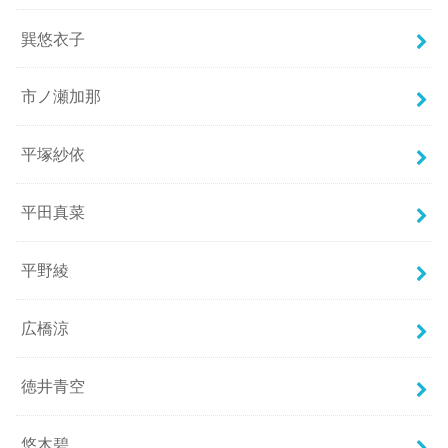
巽悠衣子
市ノ瀬加那
平塚紗依
平田真菜
平野綾
広橋涼
徳井青空
悠木碧