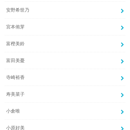
安野希世乃
宮本侑芽
富樫美鈴
富田美憂
寺崎裕香
寿美菜子
小倉唯
小原好美