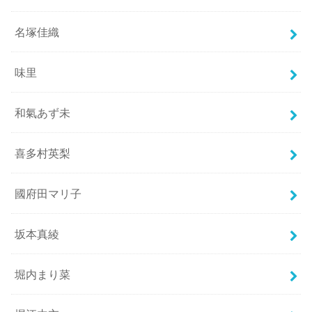
名塚佳織
味里
和氣あず未
喜多村英梨
國府田マリ子
坂本真綾
堀内まり菜