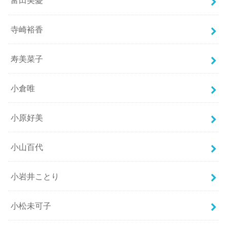
富田美憂
寺崎裕香
寿美菜子
小倉唯
小原好美
小山百代
小岩井ことり
小松未可子