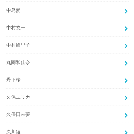
中島愛
中村悠一
中村繪里子
丸岡和佳奈
丹下桜
久保ユリカ
久保田未夢
久川綾