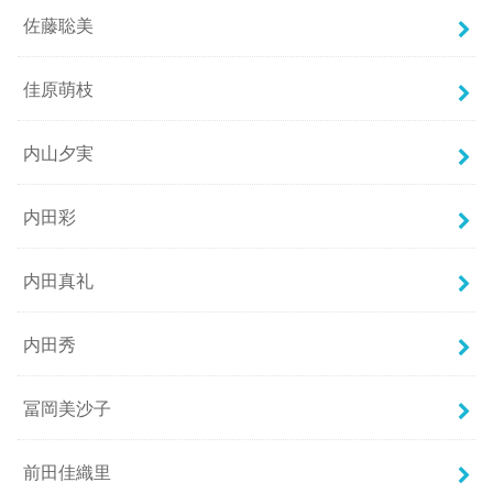
佐藤聡美
佳原萌枝
内山夕実
内田彩
内田真礼
内田秀
冨岡美沙子
前田佳織里