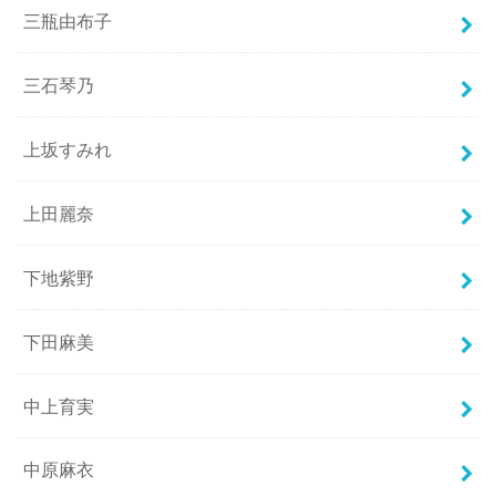
三瓶由布子
三石琴乃
上坂すみれ
上田麗奈
下地紫野
下田麻美
中上育実
中原麻衣