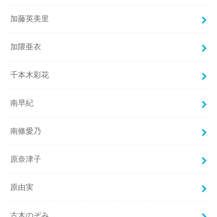
加藤英美里
加隈亜衣
千本木彩花
南早紀
南條愛乃
原奈津子
原由実
古木のぞみ