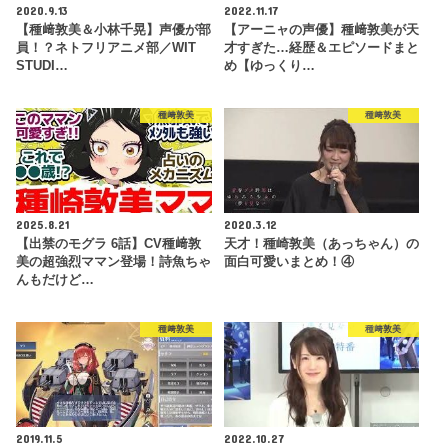
2020.9.13
2022.11.17
【種﨑敦美＆小林千晃】声優が部
【アーニャの声優】種﨑敦美が天
員！？ネトフリアニメ部／WIT
才すぎた…経歴＆エピソードまと
STUDI…
め【ゆっくり…
種﨑敦美
種﨑敦美
2025.8.21
2020.3.12
【出禁のモグラ 6話】CV種﨑敦
天才！種崎敦美（あっちゃん）の
美の超強烈ママン登場！詩魚ちゃ
面白可愛いまとめ！④
んもだけど…
種﨑敦美
種﨑敦美
2019.11.5
2022.10.27