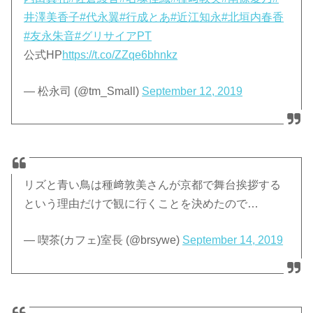
井澤美香子
#代永翼
#行成とあ
#近江知永
#北垣内春香
#友永朱音
#グリサイアPT
公式HP
https://t.co/ZZqe6bhnkz
— 松永司 (@tm_Small)
September 12, 2019
リズと青い鳥は種﨑敦美さんが京都で舞台挨拶する
という理由だけで観に行くことを決めたので…
— 喫茶(カフェ)室長 (@brsywe)
September 14, 2019