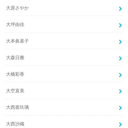
大原さやか
大坪由佳
大本眞基子
大森日雅
大橋彩香
大空直美
大西亜玖璃
大西沙織