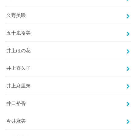
久野美咲
五十嵐裕美
井上ほの花
井上喜久子
井上麻里奈
井口裕香
今井麻美