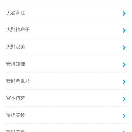
大谷育江
大野柚布子
天野聡美
安済知佳
安野希世乃
宮本侑芽
富樫美鈴