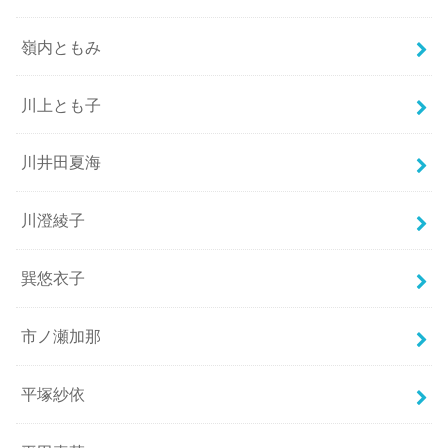
嶺内ともみ
川上とも子
川井田夏海
川澄綾子
巽悠衣子
市ノ瀬加那
平塚紗依