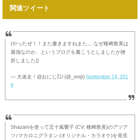
関連ツイート
(やったぜ！！また書きますねまた… なぜ種﨑敦美は
最強なのか、というブログを書こうとしましたが挫
折しました()
— 大迷走！@おにじ㌠/ (@_oniji)
September 14, 201
9
Shazamを使って五十嵐響子 (CV: 種﨑敦美)のアツア
ツ♪マカロニグラタン (オリジナル・カラオケ)を発見