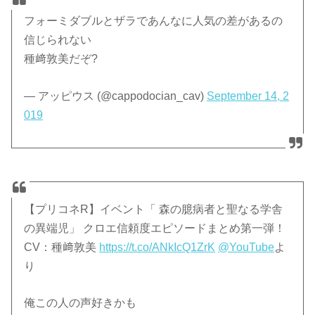
フォーミダブルとザラであんなに人気の差があるの
信じられない
種﨑敦美だぞ?
— アッピウス (@cappodocian_cav)
September 14, 2
019
【プリコネR】イベント「 森の臆病者と聖なる学舎
の異端児」 クロエ信頼度エピソードまとめ第一弾！
CV：種﨑敦美
https://t.co/ANkIcQ1ZrK
@YouTube
よ
り
俺この人の声好きかも