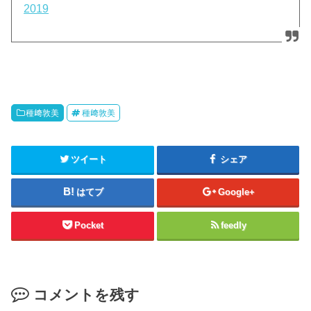
2019
種﨑敦美
種﨑敦美
ツイート
シェア
はてブ
Google+
Pocket
feedly
コメントを残す