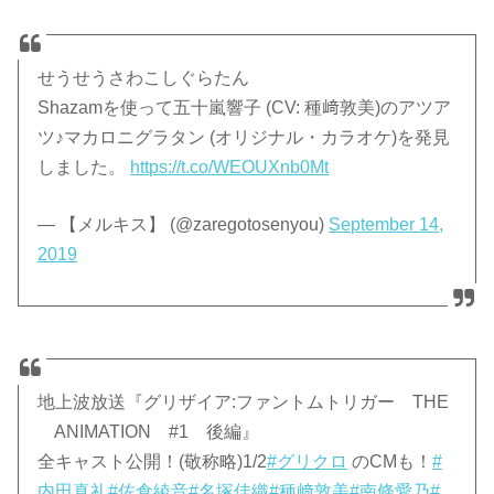
せうせうさわこしぐらたん
Shazamを使って五十嵐響子 (CV: 種﨑敦美)のアツア
ツ♪マカロニグラタン (オリジナル・カラオケ)を発見
しました。
https://t.co/WEOUXnb0Mt
— 【メルキス】 (@zaregotosenyou)
September 14,
2019
地上波放送『グリザイア:ファントムトリガー THE
ANIMATION #1 後編』
全キャスト公開！(敬称略)1/2
#グリクロ
のCMも！
#
内田真礼
#佐倉綾音
#名塚佳織
#種﨑敦美
#南條愛乃
#