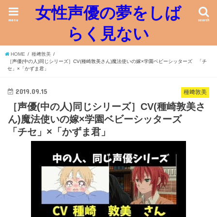
女性声優の夢をしば
menu
search
らく見ない
HOME
種﨑敦美
［声優(中の人)同じシリーズ］CV(種崎敦美さん)魔法使いの嫁×学園ベビーシッターズ 「チ
セ」×「かずま君」
2019.09.15
種﨑敦美
［声優(中の人)同じシリーズ］CV(種崎敦美さ
ん)魔法使いの嫁×学園ベビーシッターズ
「チセ」×「かずま君」