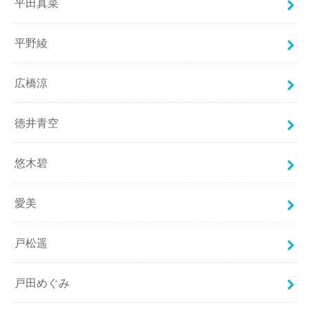
平田真菜
平野綾
広橋涼
徳井青空
悠木碧
愛美
戸松遥
戸田めぐみ