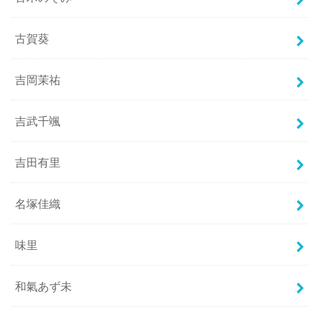
古賀葵
吉岡茉祐
吉武千颯
吉田有里
名塚佳織
味里
和氣あず未