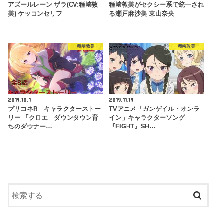
アズールレーン ザラ(CV:種﨑敦
種﨑敦美がセクシー系で統一され
美) ケッコンセリフ
る瀬戸麻沙美 東山奈央
種﨑敦美
種﨑敦美
2019.10.1
2019.11.19
プリコネR キャラクターストー
TVアニメ「ガンゲイル・オンラ
リー 「クロエ ダウンタウン育
イン」キャラクターソング
ちのダウナー…
『FIGHT』SH…