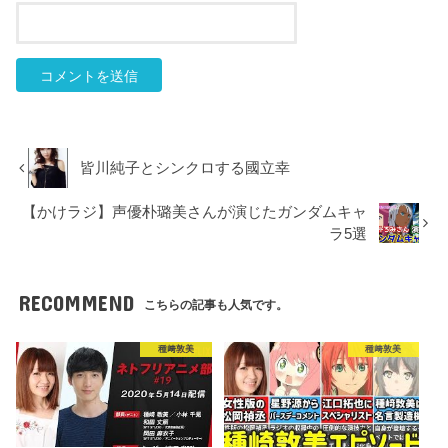
皆川純子とシンクロする國立幸
【かけラジ】声優朴璐美さんが演じたガンダムキャ
ラ5選
RECOMMEND
こちらの記事も人気です。
種﨑敦美
種﨑敦美