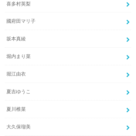
喜多村英梨
國府田マリ子
坂本真綾
堀内まり菜
堀江由衣
夏吉ゆうこ
夏川椎菜
大久保瑠美