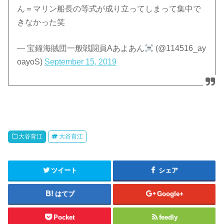
ん＝マリン船長の等式が成り立ってしまって集中で
きなかった笑
— 宝鐘海賊団一般戦闘員Aあよあん
(@114516_ay
oayoS)
September 15, 2019
大谷育江
大谷育江
ツイート
シェア
はてブ
Google+
Pocket
feedly