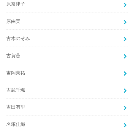
原奈津子
原由実
古木のぞみ
古賀葵
吉岡茉祐
吉武千颯
吉田有里
名塚佳織