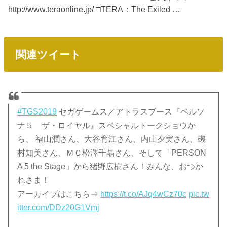
http://www.teraonline.jp/ □TERA：The Exiled …
関連ツイート
#TGS2019
セガゲームス／アトラスブース『ペルソ
ナ５ ザ・ロイヤル』スペシャルトークショウか
ら、 福山潤さん、大谷育江さん、内山夕実さん、磯
村知美さん、ＭＣ松澤千晶さん、そして「PERSON
A 5 the Stage」から猪野広樹さん！みんな、おつか
れさま！
アーカイブはこちら⇒
https://t.co/AJq4wCz70c
pic.tw
itter.com/DDz20G1Vmj