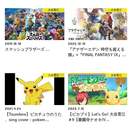
大谷育江
大谷育江
2019.10.10
2025.12.15
スマッシュブラザーズ …
『アナザーエデン 時空を超える
猫』×『FINAL FANTASY IX』…
大谷育江
大谷育江
2021.9.24
2020.7.15
【Tsundere】ピカチュウのうた
【ピカブイ】Let's Go! 大谷育江
、sing cover：pokem…
＃9【最園寺ナオキ/V…