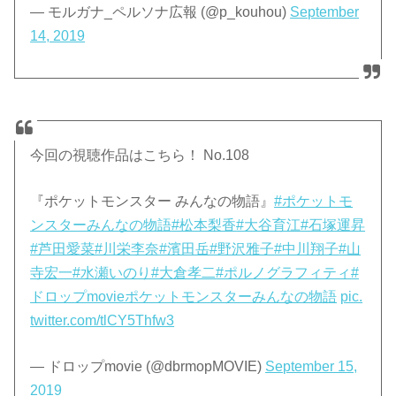
— モルガナ_ペルソナ広報 (@p_kouhou)
September
14, 2019
今回の視聴作品はこちら！ No.108
『ポケットモンスター みんなの物語』
#ポケットモ
ンスターみんなの物語
#松本梨香
#大谷育江
#石塚運昇
#芦田愛菜
#川栄李奈
#濱田岳
#野沢雅子
#中川翔子
#山
寺宏一
#水瀬いのり
#大倉孝二
#ポルノグラフィティ
#
ドロップmovieポケットモンスターみんなの物語
pic.
twitter.com/tlCY5Thfw3
— ドロップmovie (@dbrmopMOVIE)
September 15,
2019