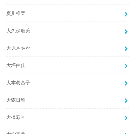
夏川椎菜
大久保瑠美
大原さやか
大坪由佳
大本眞基子
大森日雅
大橋彩香