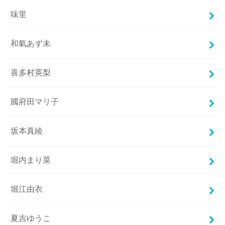
味里
和氣あず未
喜多村英梨
國府田マリ子
坂本真綾
堀内まり菜
堀江由衣
夏吉ゆうこ