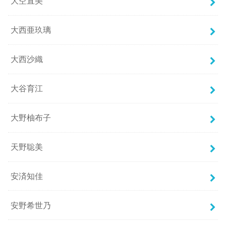
大空直美
大西亜玖璃
大西沙織
大谷育江
大野柚布子
天野聡美
安済知佳
安野希世乃