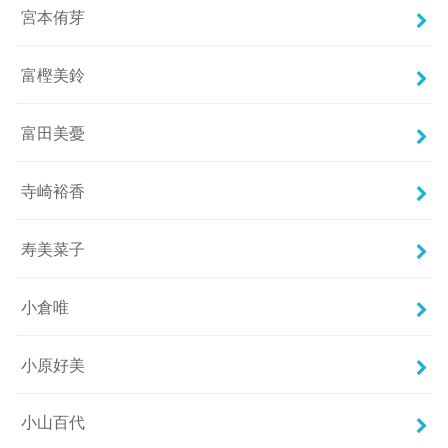
宮本侑芽
富樫美鈴
富田美憂
寺崎裕香
寿美菜子
小倉唯
小原好美
小山百代