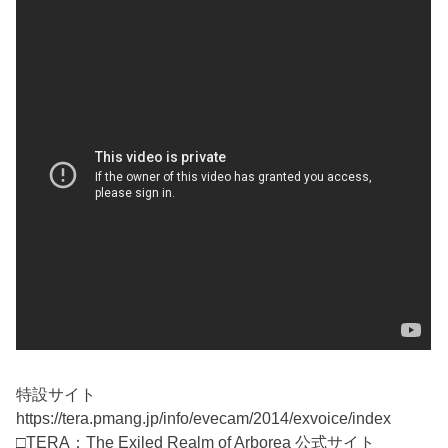
特設サイト
https://tera.pmang.jp/info/evecam/2014/exvoice/index
□TERA：The Exiled Realm of Arborea 公式サイト