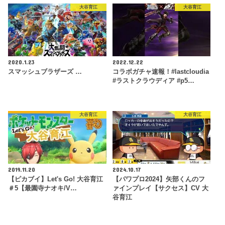
大谷育江
大谷育江
2020.1.23
2022.12.22
スマッシュブラザーズ …
コラボガチャ速報！#lastcloudia
#ラストクラウディア #p5…
大谷育江
大谷育江
2019.11.20
2024.10.17
【ピカブイ】Let's Go! 大谷育江
【パワプロ2024】矢部くんのフ
＃5【最園寺ナオキ/V…
ァインプレイ【サクセス】CV 大
谷育江