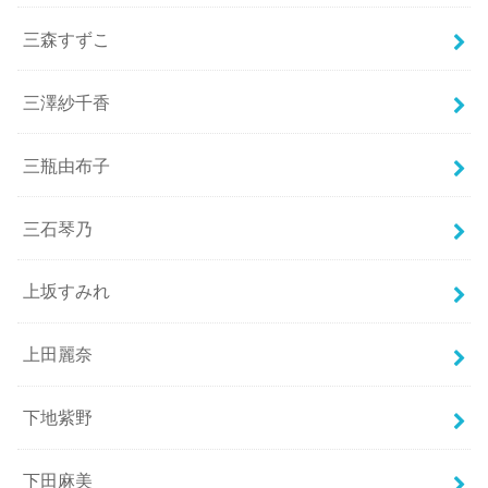
三森すずこ
三澤紗千香
三瓶由布子
三石琴乃
上坂すみれ
上田麗奈
下地紫野
下田麻美