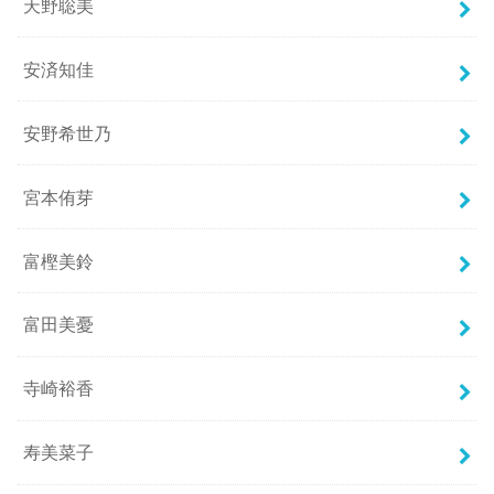
天野聡美
安済知佳
安野希世乃
宮本侑芽
富樫美鈴
富田美憂
寺崎裕香
寿美菜子