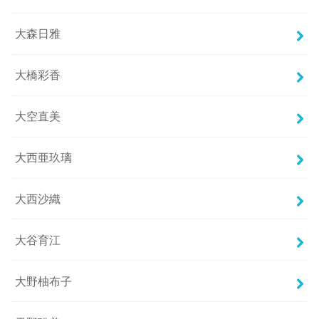
大森日雅
大橋彩香
大空直美
大西亜玖璃
大西沙織
大谷育江
大野柚布子