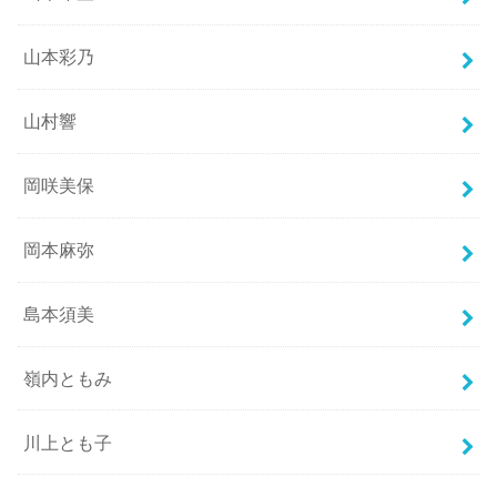
山本彩乃
山村響
岡咲美保
岡本麻弥
島本須美
嶺内ともみ
川上とも子