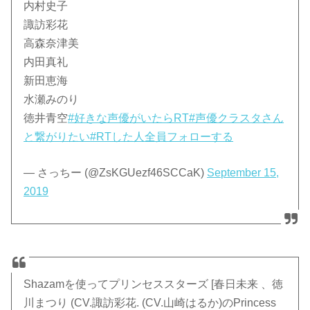
内村史子
諏訪彩花
高森奈津美
内田真礼
新田恵海
水瀬みのり
徳井青空
#好きな声優がいたらRT
#声優クラスタさん
と繋がりたい
#RTした人全員フォローする
— さっちー (@ZsKGUezf46SCCaK)
September 15,
2019
Shazamを使ってプリンセススターズ [春日未来 、徳
川まつり (CV.諏訪彩花. (CV.山崎はるか)のPrincess