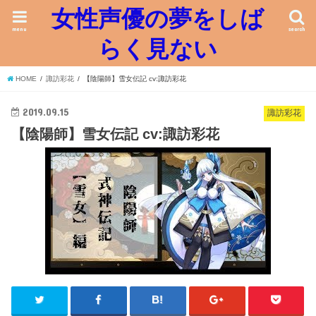
女性声優の夢をしば
menu
search
らく見ない
HOME
諏訪彩花
【陰陽師】雪女伝記 cv:諏訪彩花
2019.09.15
諏訪彩花
【陰陽師】雪女伝記 cv:諏訪彩花