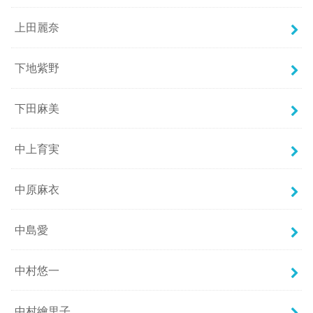
上田麗奈
下地紫野
下田麻美
中上育実
中原麻衣
中島愛
中村悠一
中村繪里子