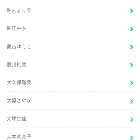
堀内まり菜
堀江由衣
夏吉ゆうこ
夏川椎菜
大久保瑠美
大原さやか
大坪由佳
大本眞基子