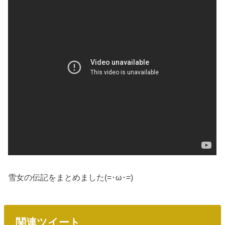
雪女の伝記をまとめました(=･ω･=)
関連ツイート