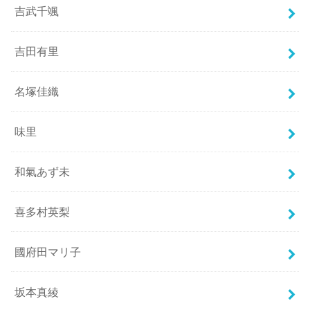
吉武千颯
吉田有里
名塚佳織
味里
和氣あず未
喜多村英梨
國府田マリ子
坂本真綾