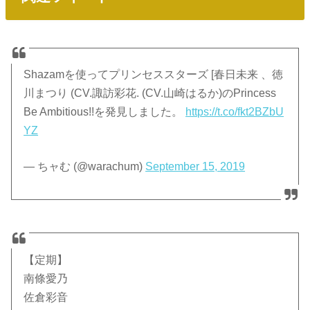
Shazamを使ってプリンセススターズ [春日未来 、徳
川まつり (CV.諏訪彩花. (CV.山崎はるか)のPrincess
Be Ambitious!!を発見しました。
https://t.co/fkt2BZbU
YZ
— ちャむ (@warachum)
September 15, 2019
【定期】
南條愛乃
佐倉彩音