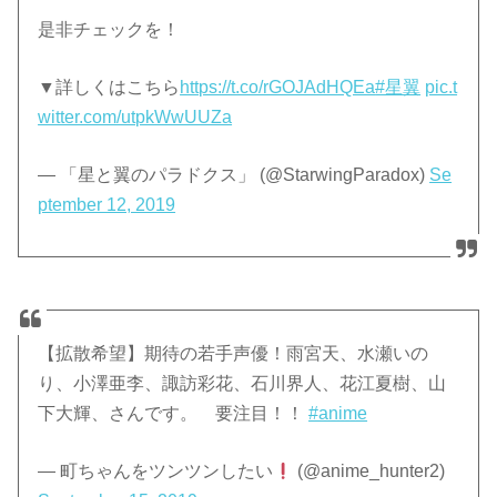
是非チェックを！
▼詳しくはこちら
https://t.co/rGOJAdHQEa
#星翼
pic.t
witter.com/utpkWwUUZa
— 「星と翼のパラドクス」 (@StarwingParadox)
Se
ptember 12, 2019
【拡散希望】期待の若手声優！雨宮天、水瀬いの
り、小澤亜李、諏訪彩花、石川界人、花江夏樹、山
下大輝、さんです。 要注目！！
#anime
— 町ちゃんをツンツンしたい
(@anime_hunter2)