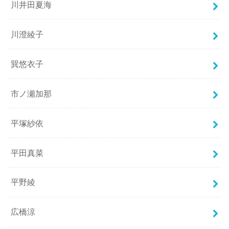
川井田夏海
川澄綾子
巽悠衣子
市ノ瀬加那
平塚紗依
平田真菜
平野綾
広橋涼