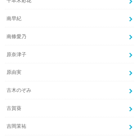
千本木彩花
南早紀
南條愛乃
原奈津子
原由実
古木のぞみ
古賀葵
吉岡茉祐