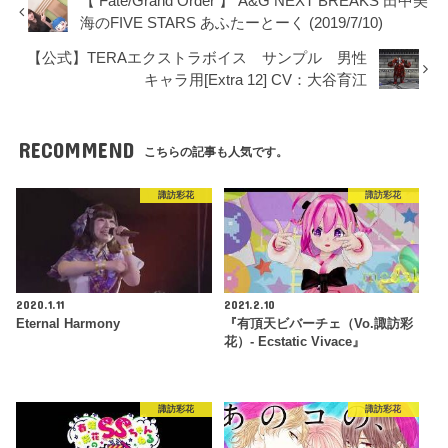
【 Fate/Grand Order 】 A&G NEXT BREAKS 田中美
海のFIVE STARS あふたーとーく (2019/7/10)
【公式】TERAエクストラボイス サンプル 男性
キャラ用[Extra 12] CV：大谷育江
RECOMMEND
こちらの記事も人気です。
諏訪彩花
諏訪彩花
2020.1.11
2021.2.10
Eternal Harmony
『有頂天ビバーチェ（Vo.諏訪彩
花）- Ecstatic Vivace』
諏訪彩花
諏訪彩花