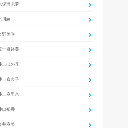
久保田未夢
久川綾
久野美咲
五十嵐裕美
井上ほの花
井上喜久子
井上麻里奈
井口裕香
今井麻美