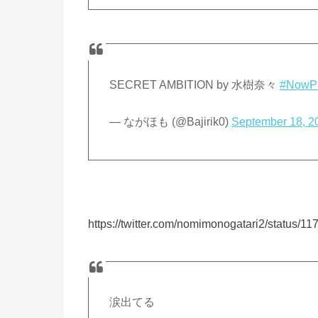
SECRET AMBITION by 水樹奈々
#NowPl
— ながほも (@Bajirik0)
September 18, 2
https://twitter.com/nomimonogatari2/status
涙出てる