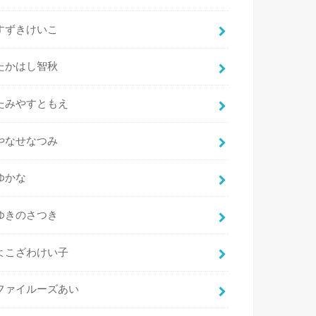
すずきけいこ
たかはし智秋
たみやすともえ
やなせなつみ
ゆかな
ゆきのさつき
よこざわけい子
ファイルーズあい