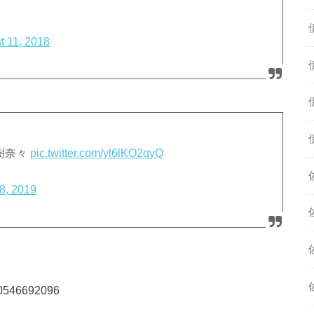
t 11, 2018
水樹奈々
pic.twitter.com/yl6lKO2qyQ
8, 2019
650546692096