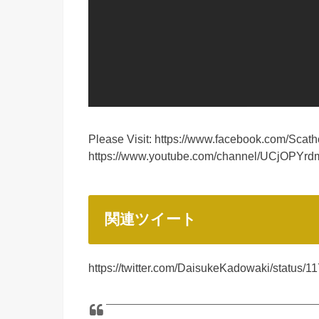
Please Visit: https://www.facebook.com/Scath
https://www.youtube.com/channel/UCjOPYr
関連ツイート
https://twitter.com/DaisukeKadowaki/status