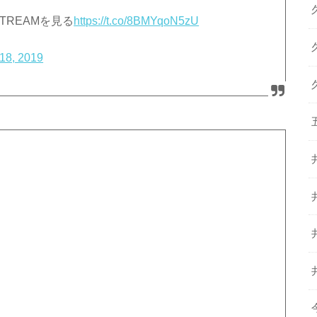
 STREAMを見る
https://t.co/8BMYqoN5zU
18, 2019