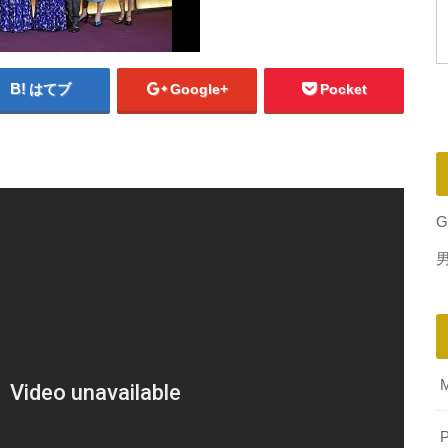
はてブ
Google+
Pocket
G
P