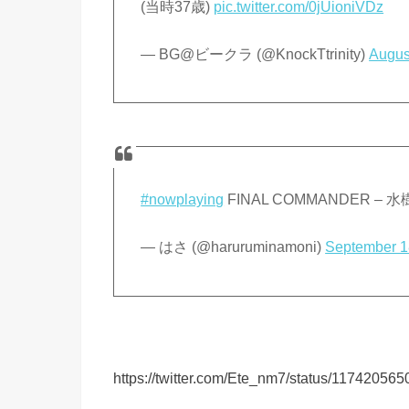
(当時37歳)
pic.twitter.com/0jUioniVDz
— BG@ビークラ (@KnockTtrinity)
Augus
#nowplaying
FINAL COMMANDER – 
— はさ (@haruruminamoni)
September 1
https://twitter.com/Ete_nm7/status/1174205