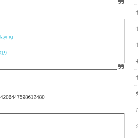
aying
019
/1174206447598612480