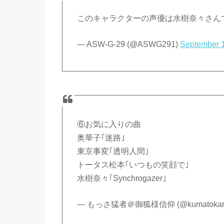
このキャラクターの声優は水樹奈々さん
— ASW-G-29 (@ASWG291)
September 
⑥お気に入りの曲
奥華子｢迷路｣
東京事変｢透明人間｣
トータス松本｢いつもの笑顔で｣
水樹奈々｢Synchrogazer｣
— もっさ猛者＠御狐様信仰 (@kumatoka