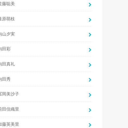
佐藤聡美
佳原萌枝
内山夕実
内田彩
内田真礼
内田秀
冨岡美沙子
前田佳織里
加藤英美里