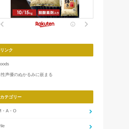
リンク
oods
男性声優のぬかるみに嵌まる
カテゴリー
M・A・O
ile