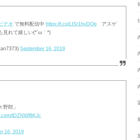
aビデオ
で無料配信中
https://t.co/LISr1hvDQq
アスゲ
れて嬉しい(*´ω｀*)
n7373)
September 16, 2019
々野郎」
ter.com/tDZNWf8KJc
r 16, 2019