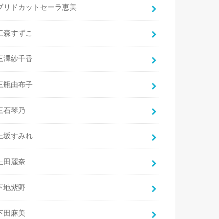
ブリドカットセーラ恵美
三森すずこ
三澤紗千香
三瓶由布子
三石琴乃
上坂すみれ
上田麗奈
下地紫野
下田麻美