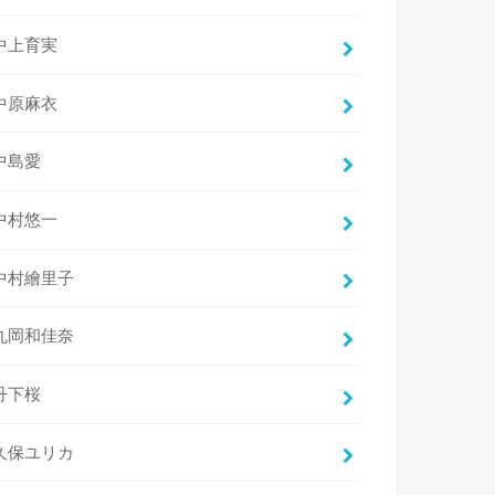
中上育実
中原麻衣
中島愛
中村悠一
中村繪里子
丸岡和佳奈
丹下桜
久保ユリカ