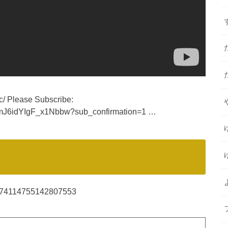
c/ Please Subscribe:
dmJ6idYIgF_x1Nbbw?sub_confirmation=1 …
/1174114755142807553