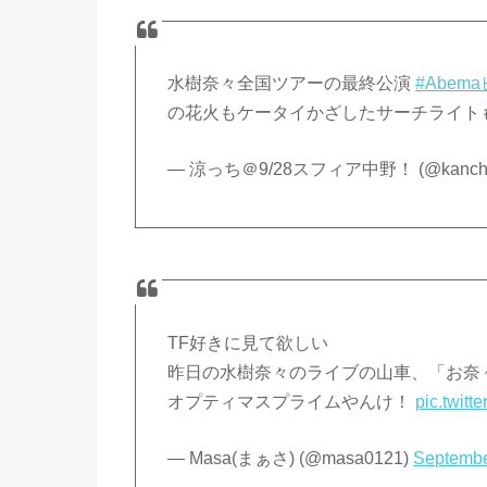
水樹奈々全国ツアーの最終公演
#Abem
の花火もケータイかざしたサーチライトも見
— 涼っち＠9/28スフィア中野！ (@kancha
TF好きに見て欲しい
昨日の水樹奈々のライブの山車、「お奈
オプティマスプライムやんけ！
pic.twit
— Masa(まぁさ) (@masa0121)
Septembe