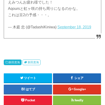
えみつんお疲れ様でした！
Aqoursと虹ヶ咲の持ち周りになるのかな。
これは豆2の予感・・・。
— 木庭 忠 (@TadashiKiniwa)
September 18, 2019
新田恵海
新田恵海
ツイート
シェア
はてブ
Google+
Pocket
feedly