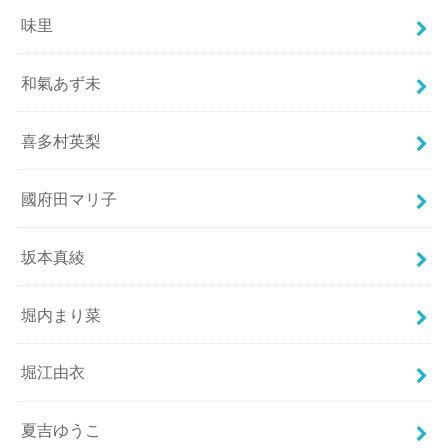
味里
和氣あず未
喜多村英梨
國府田マリ子
坂本真綾
堀内まり菜
堀江由衣
夏吉ゆうこ