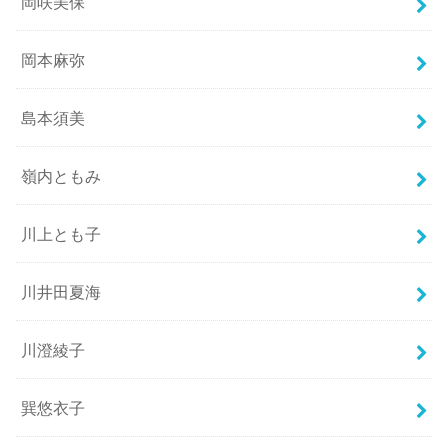
岡咲美保
岡本麻弥
島本須美
嶺内ともみ
川上とも子
川井田夏海
川澄綾子
巽悠衣子