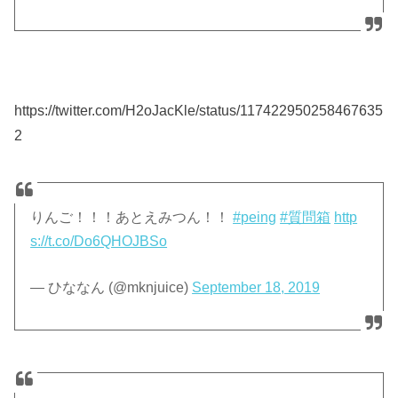
https://twitter.com/H2oJacKle/status/117422950258467635
2
りんご！！！あとえみつん！！
#peing
#質問箱
http
s://t.co/Do6QHOJBSo
— ひななん (@mknjuice)
September 18, 2019