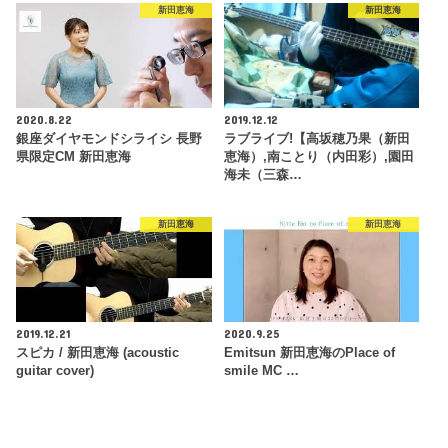
新田恵海
新田恵海
2020.8.22
2019.12.12
銀座ダイヤモンドシライシ 長野
ラブライブ!【高坂穂乃果（新田
県限定CM 新田恵海
恵海）,南ことり（内田彩）,園田
海未（三森…
新田恵海
新田恵海
2019.12.21
2020.9.25
スピカ / 新田恵海 (acoustic
Emitsun 新田恵海のPlace of
guitar cover)
smile MC …