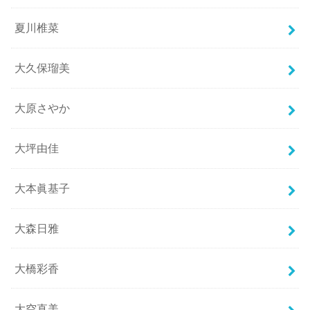
夏川椎菜
大久保瑠美
大原さやか
大坪由佳
大本眞基子
大森日雅
大橋彩香
大空直美