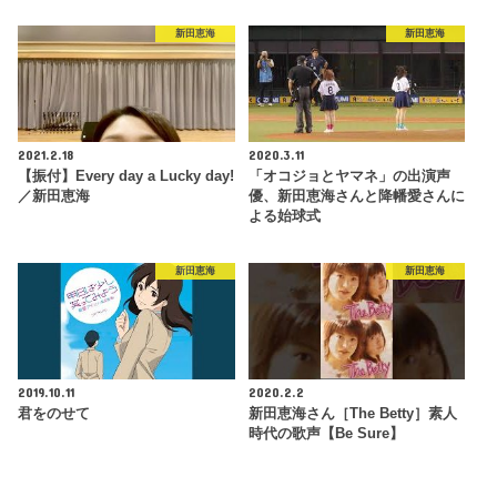
新田恵海
新田恵海
2021.2.18
2020.3.11
【振付】Every day a Lucky day!
「オコジョとヤマネ」の出演声
／新田恵海
優、新田恵海さんと降幡愛さんに
よる始球式
新田恵海
新田恵海
2019.10.11
2020.2.2
君をのせて
新田恵海さん［The Betty］素人
時代の歌声【Be Sure】