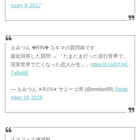
nuary 9, 2017
えみつん ✤RIN✤ ユキマの質問箱です
最近回答した質問 → 「たまたま行った並行世界で、
現実世界で亡くなった恋人が生…」
https://t.co/DTmC
7aBe6E
— えみつん ✭ℝ∥ℕ✭ サニーゴ求 (@emitun89)
Septe
mber 18, 2019
スクフェス感謝祭