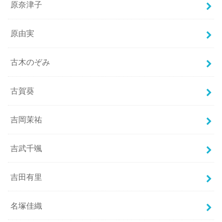
原奈津子
原由実
古木のぞみ
古賀葵
吉岡茉祐
吉武千颯
吉田有里
名塚佳織