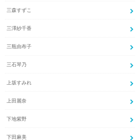
三森すずこ
三澤紗千香
三瓶由布子
三石琴乃
上坂すみれ
上田麗奈
下地紫野
下田麻美