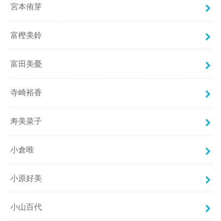
宮本侑芽
富樫美鈴
富田美憂
寺崎裕香
寿美菜子
小倉唯
小原好美
小山百代