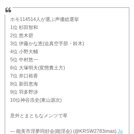
ホモ114514人が選ぶ声優総選挙
1位 杉田智和
2位 悠木碧
3位 伊藤かな恵(迫真空手部・鈴木)
4位 小野大輔
5位 中村悠一
6位 大塚明夫(変態糞土方)
7位 井口裕香
8位 新田恵海
9位 羽多野渉
10位神谷浩史(東山源次)
意外とまともなメンツで草
— 能美市淫夢同好会(能淫会) (@KRSW2783imas)
Ja