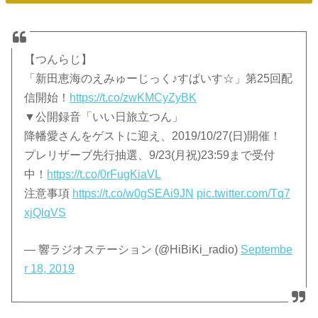
【つんらじ】
「新田恵海のえみゅーじっく♪すぱいす☆」第25回配
信開始！
https://t.co/zwKMCyZyBK
▼公開録音「いい日旅立つん」
降幡愛さんをゲストに迎え、2019/10/27(日)開催！
プレリザーブ先行抽選、9/23(月祝)23:59まで受付
中！
https://t.co/0rFugKiaVL
注意事項
https://t.co/w0gSEAi9JN
pic.twitter.com/Tq7
xjQlqVS
— 響ラジオステーション (@HiBiKi_radio)
Septembe
r 18, 2019