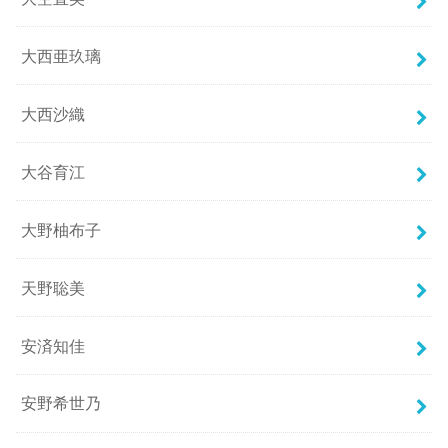
大西亜玖璃
大西沙織
大谷育江
大野柚布子
天野聡美
安済知佳
安野希世乃