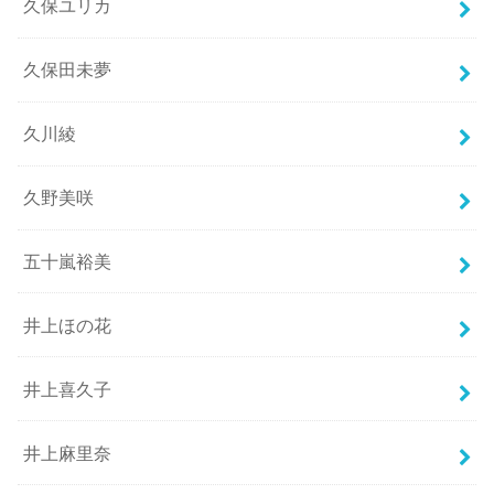
久保ユリカ
久保田未夢
久川綾
久野美咲
五十嵐裕美
井上ほの花
井上喜久子
井上麻里奈