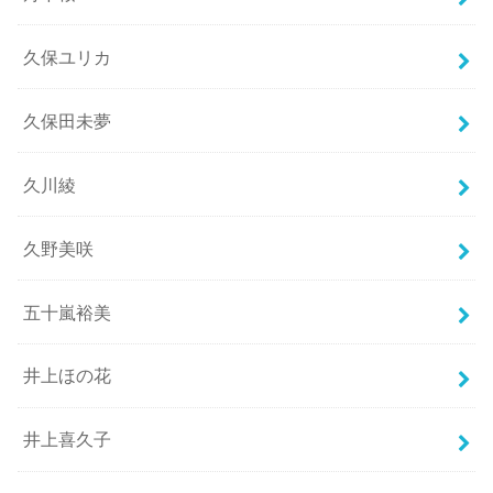
久保ユリカ
久保田未夢
久川綾
久野美咲
五十嵐裕美
井上ほの花
井上喜久子