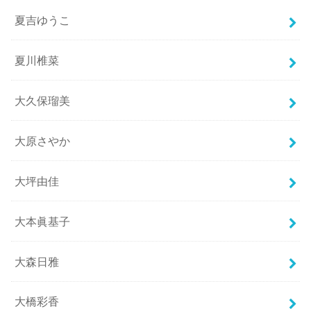
夏吉ゆうこ
夏川椎菜
大久保瑠美
大原さやか
大坪由佳
大本眞基子
大森日雅
大橋彩香