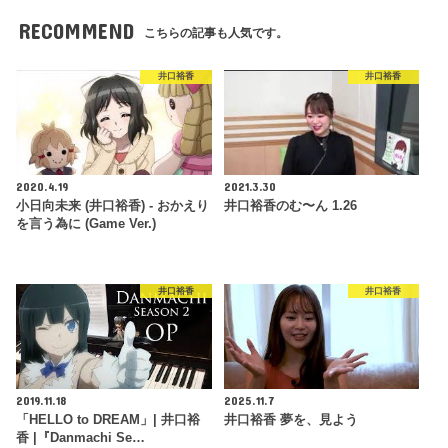
RECOMMEND
こちらの記事も人気です。
井口裕香
井口裕香
2020.4.19
2021.3.30
小日向未来 (井口裕香) - おかえり
井口裕香のむ〜ん 1.26
を言う為に (Game Ver.)
井口裕香
井口裕香
2019.11.18
2025.11.7
「HELLO to DREAM」| 井口裕
井口裕香 夢を、見よう
香 |『Danmachi Se…