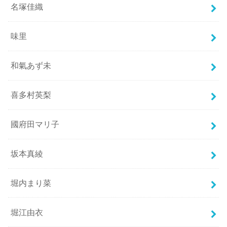
名塚佳織
味里
和氣あず未
喜多村英梨
國府田マリ子
坂本真綾
堀内まり菜
堀江由衣