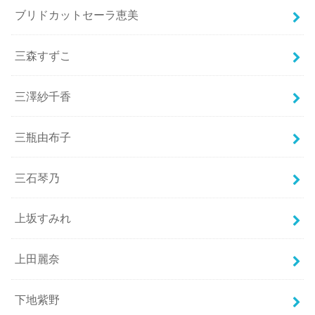
ブリドカットセーラ恵美
三森すずこ
三澤紗千香
三瓶由布子
三石琴乃
上坂すみれ
上田麗奈
下地紫野