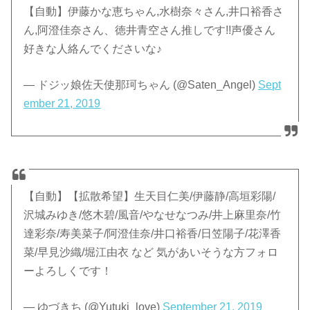
【自動】伊藤かな恵ちゃん,水樹奈々さん,井口裕香さ
ん,阿澄佳奈さん、徳井青空さん推しです!!声優さん
好きな人絡んでくださいな♪
— ドジッ娘佐天使那珂ちゃん (@Saten_Angel)
Sept
ember 21, 2019
【自動】【拡散希望】生天目仁美/伊藤静/高垣彩陽/
沢城みゆき/悠木碧/風音/やなせなつみ/井上麻里奈/竹
達彩奈/寿美菜子/阿澄佳奈/井口裕香/日笠陽子/花澤香
菜/早見沙織/堀江由衣 など 気があいそうな方フォロ
ーよろしくです！
— ゆづきち (@Yutuki_love)
September 21, 2019