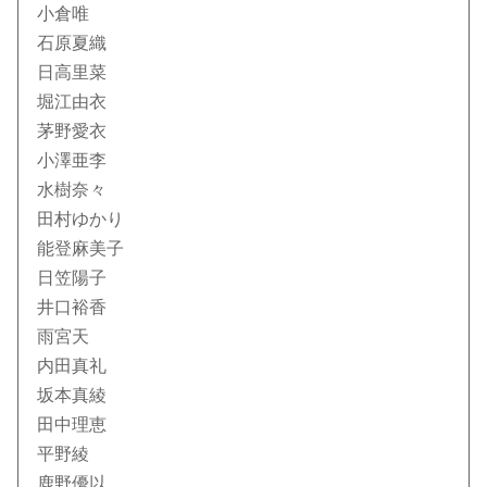
小倉唯
石原夏織
日高里菜
堀江由衣
茅野愛衣
小澤亜李
水樹奈々
田村ゆかり
能登麻美子
日笠陽子
井口裕香
雨宮天
内田真礼
坂本真綾
田中理恵
平野綾
鹿野優以