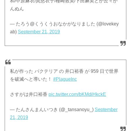
和/中原麻衣/巽悠衣子/種崎敦美/下田麻美とか云々か
んぬん
— たろう@くうくうおなかがなりました (@lovekey
ab)
September 21, 2019
私が作った バクテリア の 井口裕香 が 959 日で世界
を破滅へと導いた！
#PlagueInc
さすがは井口裕香
pic.twitter.com/bKMdiHkckE
— たんさんまんいつき (@_tansanoyu_)
September
21, 2019