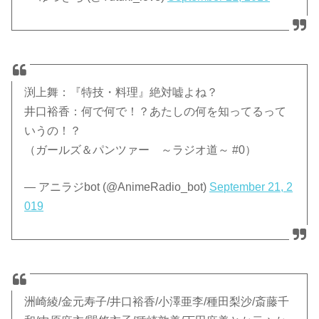
渕上舞：『特技・料理』絶対嘘よね？
井口裕香：何で何で！？あたしの何を知ってるって
いうの！？
（ガールズ＆パンツァー ～ラジオ道～ #0）
— アニラジbot (@AnimeRadio_bot)
September 21, 2
019
洲崎綾/金元寿子/井口裕香/小澤亜李/種田梨沙/斎藤千