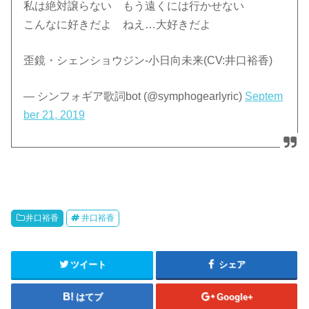
私は絶対譲らない もう遠くには行かせない
こんなに好きだよ ねえ…大好きだよ
歪鏡・シェンショウジン-小日向未来(CV:井口裕香)
— シンフォギア歌詞bot (@symphogearlyric)
Septem
ber 21, 2019
井口裕香
井口裕香
ツイート
シェア
はてブ
Google+