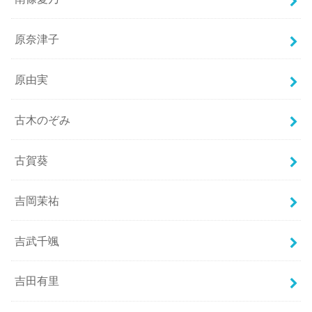
原奈津子
原由実
古木のぞみ
古賀葵
吉岡茉祐
吉武千颯
吉田有里