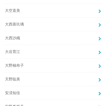
大空直美
大西亜玖璃
大西沙織
大谷育江
大野柚布子
天野聡美
安済知佳