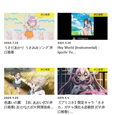
井口裕香
井口裕香
2020.7.30
2021.9.30
うさだあかり うさみみソング 井
Hey World (Instrumental) -
口裕香
Iguchi Yu…
井口裕香
井口裕香
2020.9.20
2019.9.4
色違いの翼 【右: あおい(CV:井
【プリコネ】限定キャラ「ネネ
口裕香) 左:ひなた(CV:阿澄佳奈…
カ」ガチャ演出＆必殺技 (CV:井
口裕香) …