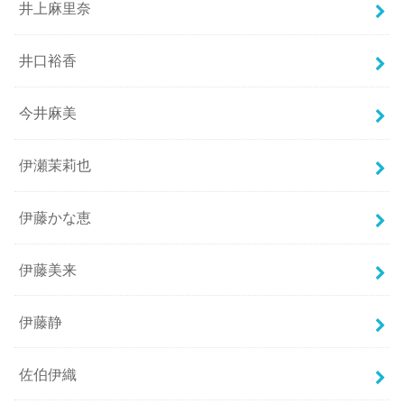
井上麻里奈
井口裕香
今井麻美
伊瀬茉莉也
伊藤かな恵
伊藤美来
伊藤静
佐伯伊織