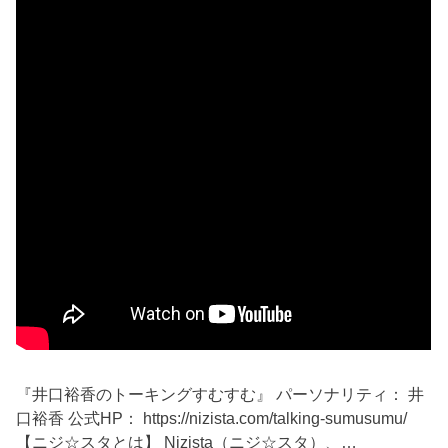
『井口裕香のトーキングすむすむ』 パーソナリティ： 井
口裕香 公式HP： https://nizista.com/talking-sumusumu/
【ニジ☆スタとは】 Nizista（ニジ☆スタ）、…