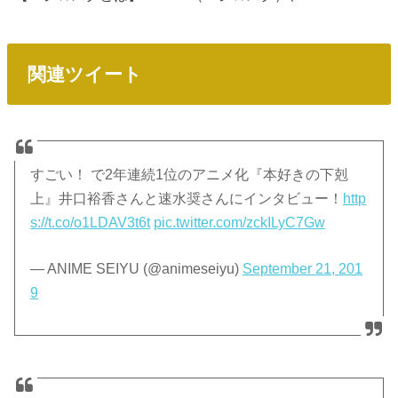
関連ツイート
すごい！ で2年連続1位のアニメ化『本好きの下剋
上』井口裕香さんと速水奨さんにインタビュー！
http
s://t.co/o1LDAV3t6t
pic.twitter.com/zckILyC7Gw
— ANIME SEIYU (@animeseiyu)
September 21, 201
9