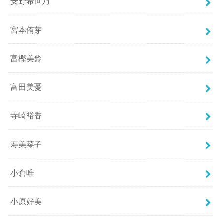
安野希世乃
宮本侑芽
富樫美鈴
富田美憂
寺崎裕香
寿美菜子
小倉唯
小原好美