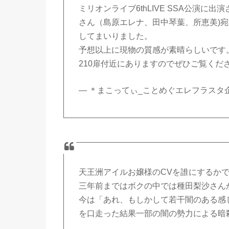
ミリオンライブ6thLIVE SSA公演
さん（島原エレナ、田中琴葉、所恵美)
してまいりました。
予想以上に現物の質感が素晴らしいです
210扉付近にありますのでぜひご覧くだ
— ＊まこってぃ_ことめぐエレフラスタ企画垢＊ 
天王洲アイルお嬢様のCVを誰にするか
三年前まではボクの中では種田梨沙さん
今は「あれ、もしかして若干闇のある感
を口走った結果一部の闇の勢力による暗