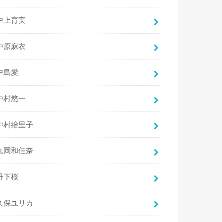
中上育実
中原麻衣
中島愛
中村悠一
中村繪里子
丸岡和佳奈
丹下桜
久保ユリカ