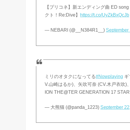
【プリコネ】新エンディング曲 ED son
クト！Re:Dive】
https://t.co/UyZkBxQcJb
— NEBARI (@__N384R1__)
September 
ミリのオタクになってる
#Nowplaying
ギブ
V.山崎はるか)、矢吹可奈 (CV.木戸衣吹)、田中
ION THE@TER GENERATION 17 STA
— 大熊猫 (@panda_1223)
September 22