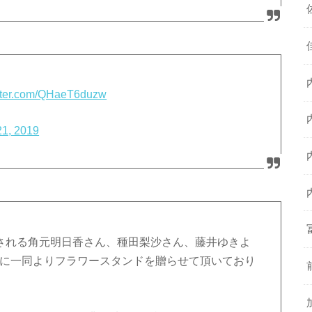
itter.com/QHaeT6duzw
21, 2019
に出演される角元明日香さん、種田梨沙さん、藤井ゆきよ
宛に一同よりフラワースタンドを贈らせて頂いており