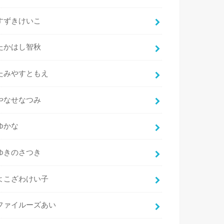
すずきけいこ
たかはし智秋
たみやすともえ
やなせなつみ
ゆかな
ゆきのさつき
よこざわけい子
ファイルーズあい