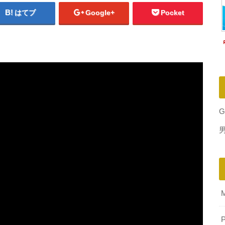
はてブ
Google+
Pocket
G
P