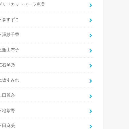
ブリドカットセーラ恵美
三森すずこ
三澤紗千香
三瓶由布子
三石琴乃
上坂すみれ
上田麗奈
下地紫野
下田麻美