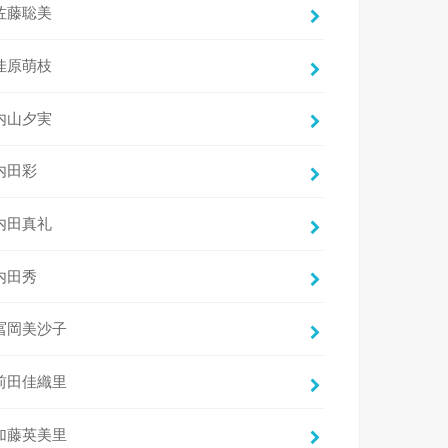
佐藤聡美
佳原萌枝
内山夕実
内田彩
内田真礼
内田秀
冨岡美沙子
前田佳織里
加藤英美里