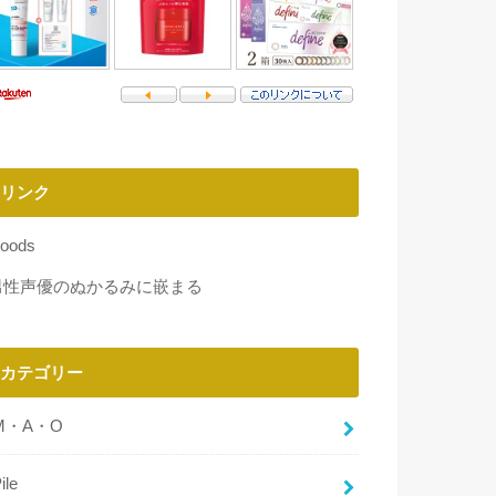
リンク
oods
男性声優のぬかるみに嵌まる
カテゴリー
M・A・O
ile