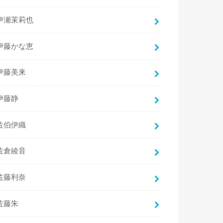
伊瀬茉莉也
伊藤かな恵
伊藤美来
伊藤静
佐伯伊織
佐倉綾音
佐藤利奈
佐藤朱