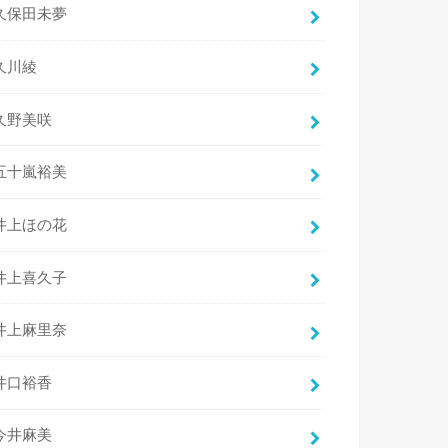
久保田未夢
久川綾
久野美咲
五十嵐裕美
井上ほの花
井上喜久子
井上麻里奈
井口裕香
今井麻美