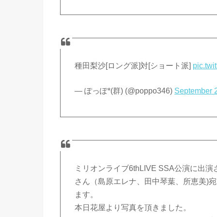
種田梨沙[ロング派]対[ショート派]
pic.tw
— ぽっぽ*(群) (@poppo346)
September 
ミリオンライブ6thLIVE SSA公演
さん（島原エレナ、田中琴葉、所恵美)
ます。
本日花屋より写真を頂きました。