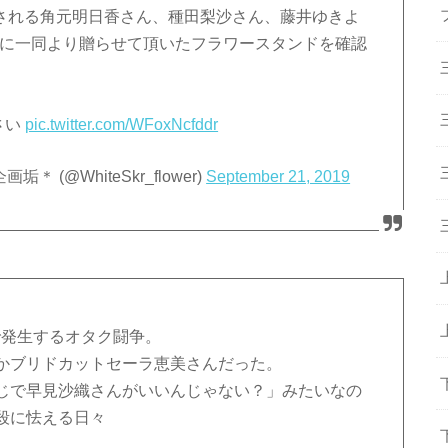
に出演される角元明日香さん、種田梨沙さん、藤井ゆきよ
宛に一同より贈らせて頂いたフラワースタンドを確認
。
さい
pic.twitter.com/WFoxNcfddr
(@WhiteSkr_flower)
September 21, 2019
で発生するオタク闘争。
かブリドカットセーラ恵美さんだった。
じで早見沙織さんがいいんじゃない？」みたいなの
殺に怯える日々