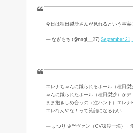
今日は種田梨沙さんが見れるという事実
— なぎもち (@nagi__27)
September 21,
エレナちゃんに蹴られるボール（種田梨
ゃんに蹴られたボール（種田梨沙）がデ
まま抱きしめ合うの（注ハンド）エレナ
エレなんやな！って笑顔になるわい
— まつり ♔™ヴァン（CV猿渡一海）←愛した