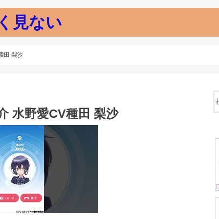
く見ない
種田 梨沙
介 水野愛CV種田 梨沙