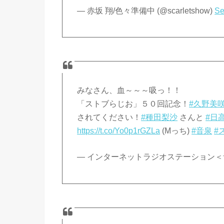
— 赤坂 翔/色々準備中 (@scarletshow)
Se
みなさん、血～～～吸っ！！
「ストブらじお」５０回記念！
#久野美
されてください！
#種田梨沙
さんと
#日
https://t.co/Yo0p1rGZLa
(Mっち)
#音泉
#
— インターネットラジオステーション＜音泉＞ 