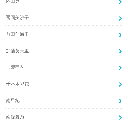
内田秀
冨岡美沙子
前田佳織里
加藤英美里
加隈亜衣
千本木彩花
南早紀
南條愛乃