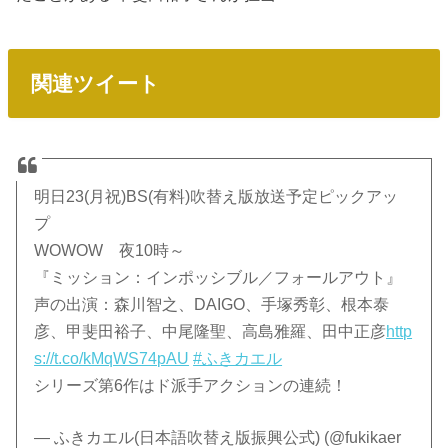
関連ツイート
明日23(月祝)BS(有料)吹替え版放送予定ピックアッ
プ
WOWOW 夜10時～
『ミッション：インポッシブル／フォールアウト』
声の出演：森川智之、DAIGO、手塚秀彰、根本泰
彦、甲斐田裕子、中尾隆聖、高島雅羅、田中正彦
http
s://t.co/kMqWS74pAU
#ふきカエル
シリーズ第6作はド派手アクションの連続！
— ふきカエル(日本語吹替え版振興公式) (@fukikaer