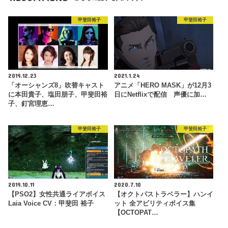
甲斐田裕子
甲斐田裕子
2019.12.23
2021.1.24
「オーシャンズ8」吹替キャスト
アニメ「HERO MASK」が12月3
に本田貴子、塩田朋子、甲斐田裕
日にNetflixで配信 声優に加…
子、釘宮理恵…
甲斐田裕子
甲斐田裕子
2019.10.11
2020.7.10
【PSO2】女性共通ライアボイス
【オクトパストラベラー】ハンイ
Laia Voice CV：甲斐田 裕子
ット 全アビリティボイス集
【OCTOPAT…