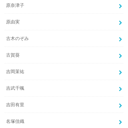
原奈津子
原由実
古木のぞみ
古賀葵
吉岡茉祐
吉武千颯
吉田有里
名塚佳織