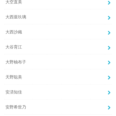
大空直美
大西亜玖璃
大西沙織
大谷育江
大野柚布子
天野聡美
安済知佳
安野希世乃