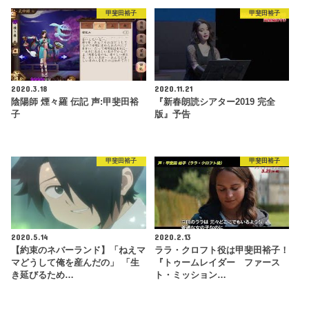
甲斐田裕子
甲斐田裕子
2020.3.18
2020.11.21
陰陽師 煙々羅 伝記 声:甲斐田裕
『新春朗読シアター2019 完全
子
版』予告
甲斐田裕子
甲斐田裕子
2020.5.14
2020.2.13
【約束のネバーランド】「ねえマ
ララ・クロフト役は甲斐田裕子！
マどうして俺を産んだの」 「生
『トゥームレイダー ファース
き延びるため…
ト・ミッション…