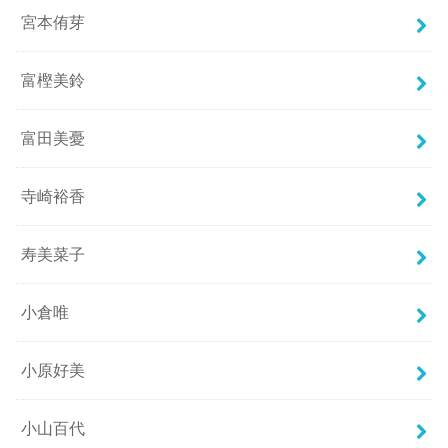
宮本侑芽
富樫美鈴
富田美憂
寺崎裕香
寿美菜子
小倉唯
小原好美
小山百代