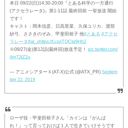
本日 09/22(日)14:30-20:00『とある科学の一方通行
(アクセラレータ)』第1-11話 最終回前 一挙放送 開始
です！
キャスト：岡本信彦、日高里菜、久保ユリカ、渡部
紗弓、ささきのぞみ、甲斐田裕子 他
#とある
#アクセ
ラレータ
#at_x
https://t.co/iTQCIq9Hh2
※09/27(金)第12話(最終回)放送予定！
pic.twitter.com/
ilnr72tZ2u
— アニメシアターＸ(AT-X)公式 (@ATX_PR)
Septem
ber 22, 2019
ローザ役・甲斐田裕子さん「カインは『がんば
れ！』って言っておけば１人で生きていけそうです