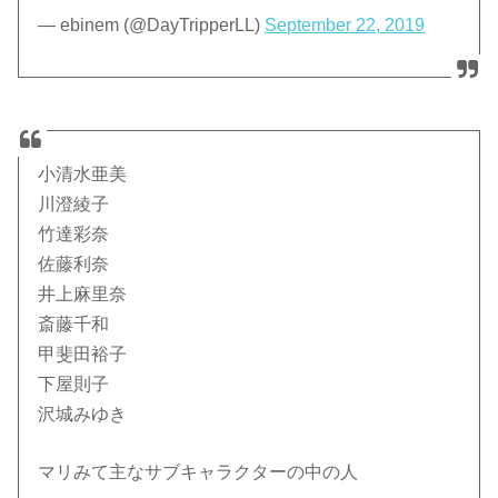
— ebinem (@DayTripperLL)
September 22, 2019
小清水亜美
川澄綾子
竹達彩奈
佐藤利奈
井上麻里奈
斎藤千和
甲斐田裕子
下屋則子
沢城みゆき
マリみて主なサブキャラクターの中の人