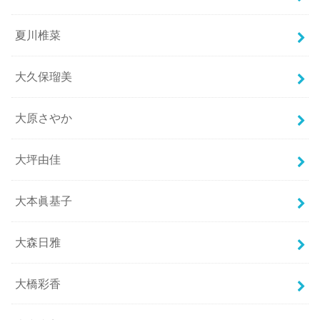
夏川椎菜
大久保瑠美
大原さやか
大坪由佳
大本眞基子
大森日雅
大橋彩香