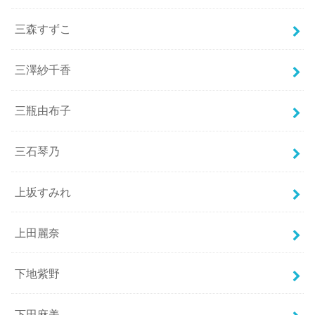
三森すずこ
三澤紗千香
三瓶由布子
三石琴乃
上坂すみれ
上田麗奈
下地紫野
下田麻美