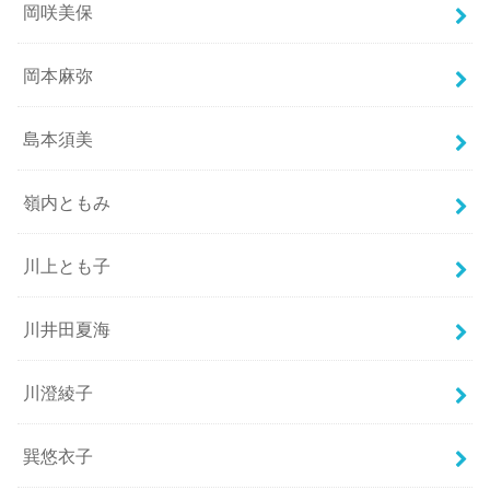
岡咲美保
岡本麻弥
島本須美
嶺内ともみ
川上とも子
川井田夏海
川澄綾子
巽悠衣子