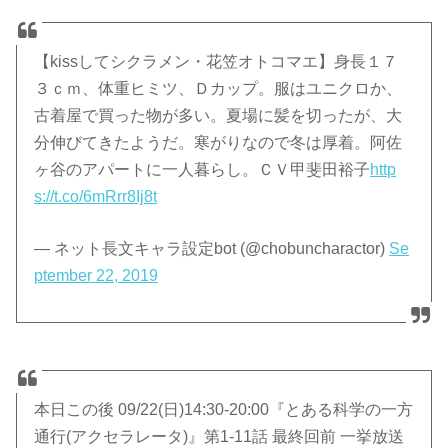
【kissしてシクラメン・花笠オトコマエ】身長１７
３ｃｍ、体重ヒミツ、Ｄカップ。服はユニクロか、
古着屋で買った物が多い。夏場に髪を切ったが、大
分伸びてきたようだ。寒がりなので冬は厚着。阿佐
ヶ谷のアパートに一人暮らし。ＣＶ甲斐田裕子
http
s://t.co/6mRrr8Ij8t
— ネット長文キャラ設定bot (@chobuncharactor)
Se
ptember 22, 2019
本日この後 09/22(日)14:30-20:00『とある科学の一方
通行(アクセラレータ)』第1-11話 最終回前 一挙放送