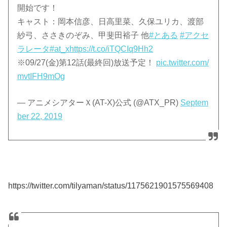
開始です！
キャスト：岡本信彦、日高里菜、久保ユリカ、渡部
紗弓、ささきのぞみ、甲斐田裕子 他
#とある
#アクセ
ラレータ
#at_x
https://t.co/iTQCIq9Hh2
※09/27(金)第12話(最終回)放送予定！
pic.twitter.com/
mvtIFH9mOg
— アニメシアターＸ(AT-X)公式 (@ATX_PR)
Septem
ber 22, 2019
https://twitter.com/tilyaman/status/1175621901575569408