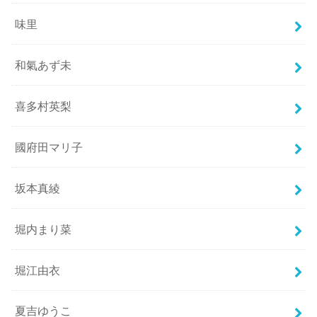
味里
和氣あず未
喜多村英梨
國府田マリ子
坂本真綾
堀内まり菜
堀江由衣
夏吉ゆうこ