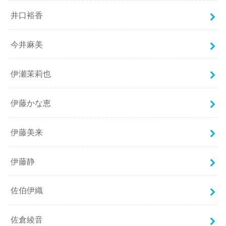
井口裕香
今井麻美
伊瀬茉莉也
伊藤かな恵
伊藤美来
伊藤静
佐伯伊織
佐倉綾音