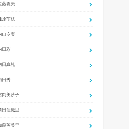
佐藤聡美
佳原萌枝
内山夕実
内田彩
内田真礼
内田秀
冨岡美沙子
前田佳織里
加藤英美里