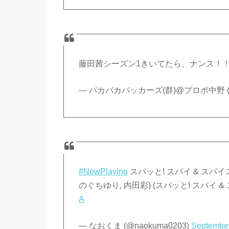
藤田茜シーズン1きいてたら、ナンス！
— パカパカパッカーズ(群)@プロポ中野 (@bi
#NowPlaying
スパッと! スパイ & スパイス
のぐちゆり, 内田彩) (スパッと! スパイ & スパ
A
— なおくま (@naokuma0203)
September