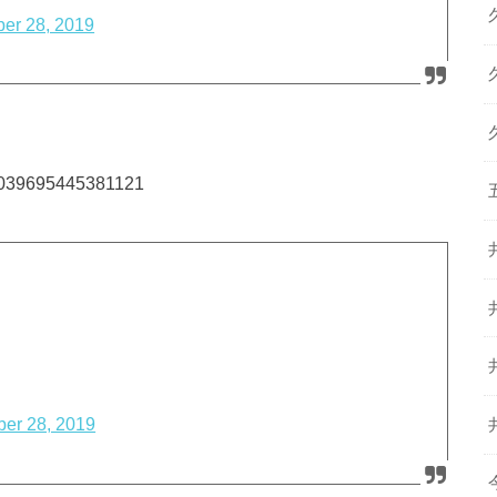
er 28, 2019
178039695445381121
er 28, 2019