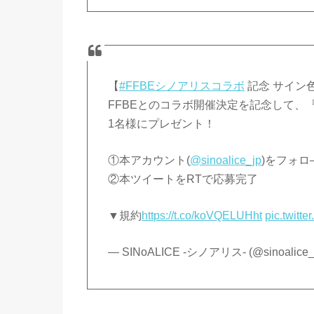
【
#FFBEシノアリスコラボ
記念 サイン
FFBEとのコラボ開催決定を記念して、
1名様にプレゼント！
①本アカウント(
@sinoalice_jp
)をフォロ
②本ツイートをRTで応募完了
▼規約
https://t.co/koVQELUHht
pic.twit
— SINoALICE -シノアリス- (@sinoalice_