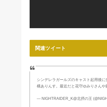
関連ツイート
シンデレラガールズのキャスト起用後に
構ありんす。最近だと花守ゆみりさんや
— NIGHTRAIDER_K@北摂の王 (@NIGH