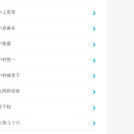
中上育実
中原麻衣
中島愛
中村悠一
中村繪里子
丸岡和佳奈
丹下桜
久保ユリカ