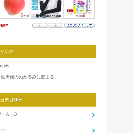
リンク
oods
男性声優のぬかるみに嵌まる
カテゴリー
M・A・O
ile