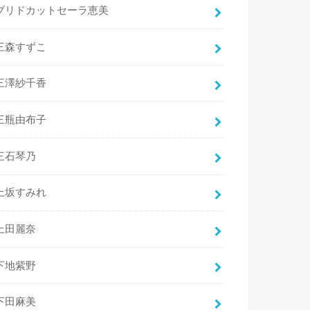
ブリドカットセーラ恵美
三森すずこ
三澤紗千香
三瓶由布子
三石琴乃
上坂すみれ
上田麗奈
下地紫野
下田麻美