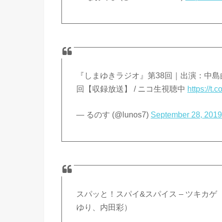
『しまゆきラジオ』第38回｜出演：中島
回【収録放送】 / ニコ生視聴中
https://t
— るのす (@lunos7)
September 28, 201
スパッと！スパイ&スパイス – ツキカ
ゆり、内田彩）