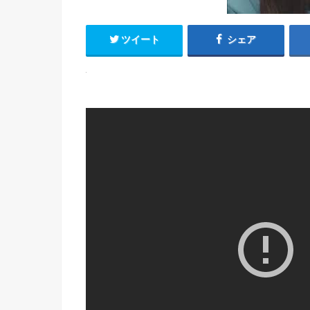
ツイート
シェア