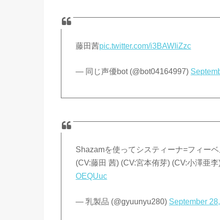
藤田茜
pic.twitter.com/i3BAWIiZzc
— 同じ声優bot (@bot04164997)
Septemb
Shazamを使ってシスティーナ=フィ
(CV:藤田 茜) (CV:宮本侑芽) (CV:小澤亜
OEQUuc
— 乳製品 (@gyuunyu280)
September 28