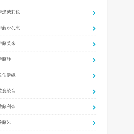
伊瀬茉莉也
伊藤かな恵
伊藤美来
伊藤静
佐伯伊織
佐倉綾音
佐藤利奈
佐藤朱