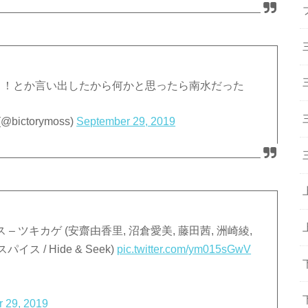
！！とか言い出したから何かと思ったら南水だった
ctorymoss)
September 29, 2019
 – ツキカゲ (安齋由香里, 沼倉愛美, 藤田茜, 洲崎綾,
イス / Hide & Seek)
pic.twitter.com/ym015sGwV
 29, 2019