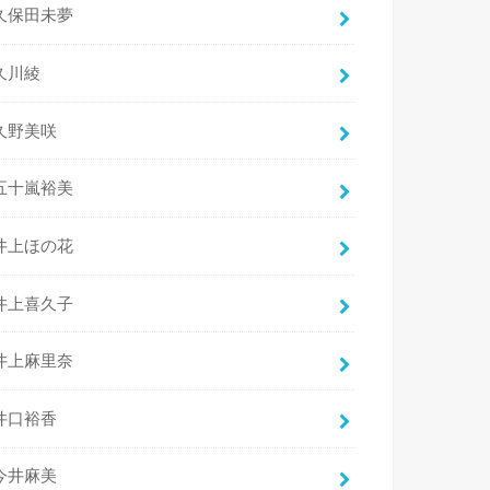
久保田未夢
久川綾
久野美咲
五十嵐裕美
井上ほの花
井上喜久子
井上麻里奈
井口裕香
今井麻美