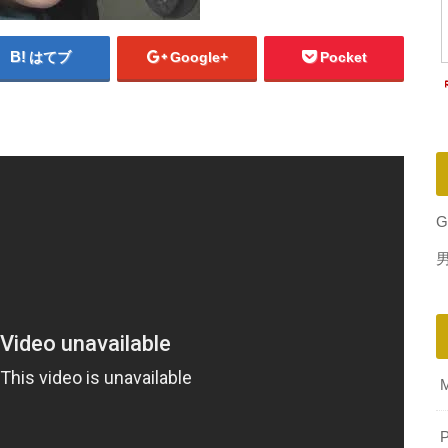
はてブ
Google+
Pocket
G
P