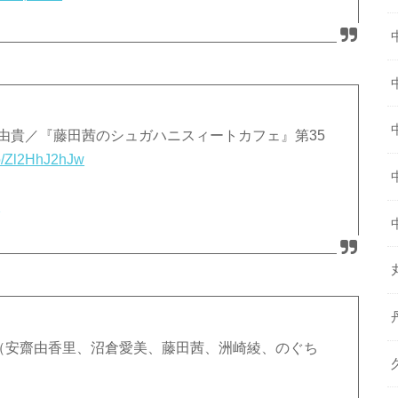
由貴／『藤田茜のシュガハニスィートカフェ』第35
.co/Zl2HhJ2hJw
9
ゲ（安齋由香里、沼倉愛美、藤田茜、洲崎綾、のぐち