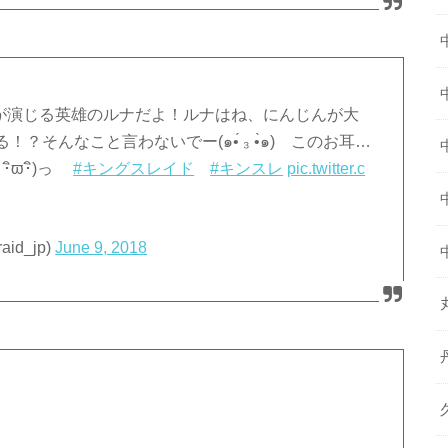
が演じる英雄のルナだよ！ルナはね、にんじんが大
そんなこと言わないでー(๑•́ ₃ •̀๑) このお耳…
ิϖ･ิ)っ
#キングスレイド
#キンスレ
pic.twitter.c
d_jp)
June 9, 2018