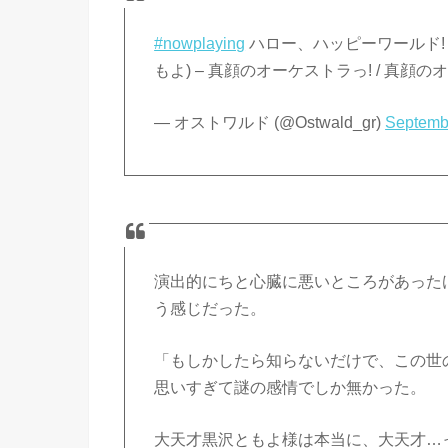
#nowplaying
ハロー、ハッピーワールド! (
もよ) – 真顔のオーケストラっ! / 真顔の
— オストワルド (@Ostwald_gr)
Septemb
演出的にちと心臓に悪いところがあった
う感じだった。
「もしかしたら知らないだけで、この世
思いすぎて謎の感情でしか無かった。
大天才黒沢ともよ様は本当に、大天才…