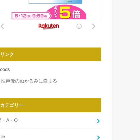
リンク
oods
男性声優のぬかるみに嵌まる
カテゴリー
M・A・O
ile