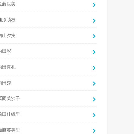
佐藤聡美
佳原萌枝
内山夕実
内田彩
内田真礼
内田秀
冨岡美沙子
前田佳織里
加藤英美里