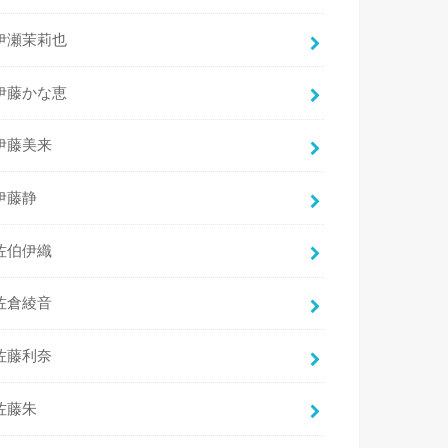
伊瀬茉莉也
伊藤かな恵
伊藤美来
伊藤静
佐伯伊織
佐倉綾音
佐藤利奈
佐藤朱