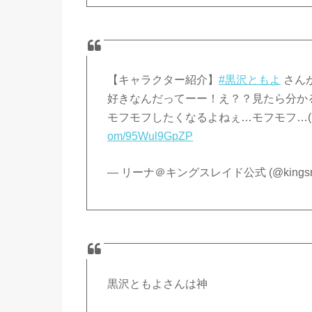
【キャラクター紹介】
#黒沢ともよ
さん
好きなんだってーー！え？？見たら分かる！？
モフモフしたくなるよねぇ…モフモフ…( ･
om/95Wul9GpZP
— リーナ＠キングスレイド公式 (@kingsrai
黒沢ともよさんは神