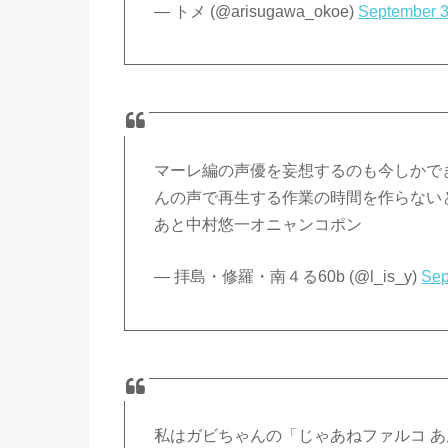
— トメ (@arisugawa_okoe)
September 3
マーレ編の声優を妄想するのも今しかで
んの声で再生する作業の時間を作らない
あと中村悠一オニャンコポン
— 拝島・修羅・南４る60b (@l_is_y)
Sep
私はガビちゃんの「じゃあねファルコ 