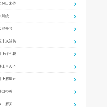
久保田未夢
久川綾
久野美咲
五十嵐裕美
井上ほの花
井上喜久子
井上麻里奈
井口裕香
今井麻美