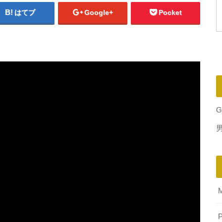
はてブ
Google+
Pocket
G
P