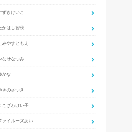
すずきけいこ
たかはし智秋
たみやすともえ
やなせなつみ
ゆかな
ゆきのさつき
よこざわけい子
ファイルーズあい