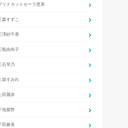
ブリドカットセーラ恵美
三森すずこ
三澤紗千香
三瓶由布子
三石琴乃
上坂すみれ
上田麗奈
下地紫野
下田麻美