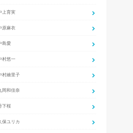
中上育実
中原麻衣
中島愛
中村悠一
中村繪里子
丸岡和佳奈
丹下桜
久保ユリカ