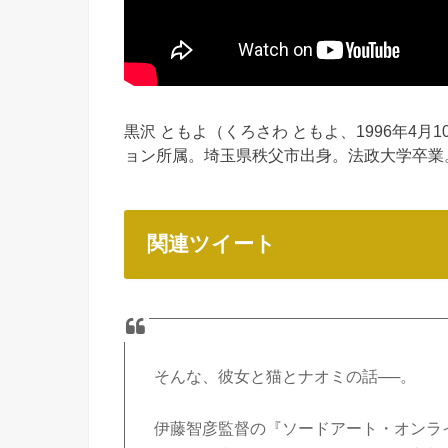
黒沢 ともよ（くろさわ ともよ、1996年4月
ョン所属。埼玉県秩父市出身。法政大学卒業
関連ツイート
そんな、彼女と猫とナオミの話──。
伊藤智彦監督の『ソードアート・オンラ