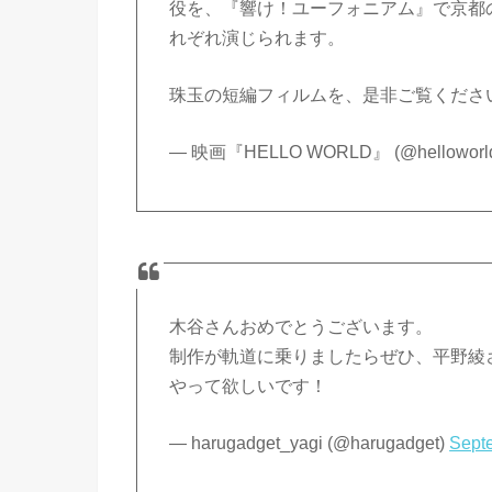
役を、『響け！ユーフォニアム』で京都
れぞれ演じられます。
珠玉の短編フィルムを、是非ご覧くださ
— 映画『HELLO WORLD』 (@helloworl
木谷さんおめでとうございます。
制作が軌道に乗りましたらぜひ、平野綾
やって欲しいです！
— harugadget_yagi (@harugadget)
Sept