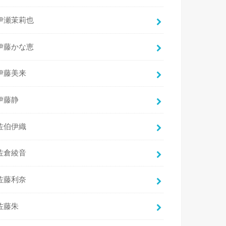
伊瀬茉莉也
伊藤かな恵
伊藤美来
伊藤静
佐伯伊織
佐倉綾音
佐藤利奈
佐藤朱