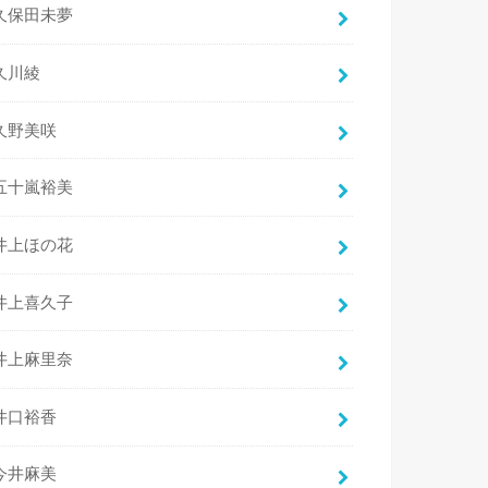
久保田未夢
久川綾
久野美咲
五十嵐裕美
井上ほの花
井上喜久子
井上麻里奈
井口裕香
今井麻美