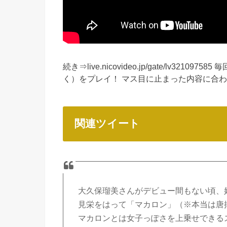
続き⇒live.nicovideo.jp/gate/lv3
く）をプレイ！ マス目に止まった内容に合
関連ツイート
大久保瑠美さんがデビュー間もない頃、
見栄をはって「マカロン」（※本当は唐
マカロンとは女子っぽさを上乗せできる