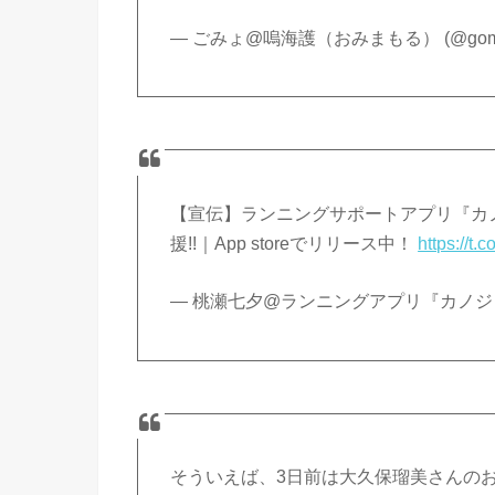
— ごみょ@嗚海護（おみまもる） (@gom
【宣伝】ランニングサポートアプリ『カ
援!!｜App storeでリリース中！
https://t
— 桃瀬七夕@ランニングアプリ『カノジョグ』 
そういえば、3日前は大久保瑠美さんの