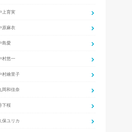
中上育実
中原麻衣
中島愛
中村悠一
中村繪里子
丸岡和佳奈
丹下桜
久保ユリカ