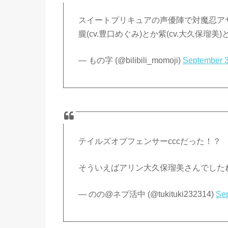
スイートプリキュアの声優陣で対魔忍ア
朧(cv.豊口めぐみ)とか紫(cv.大久保瑠美)
— もの字 (@bilibili_momoji)
September 3
テイルズオブフェンサーcccだった！？
そういえばアリン大久保瑠美さんでした
— のの@ネプ活中 (@tukituki232314)
Se