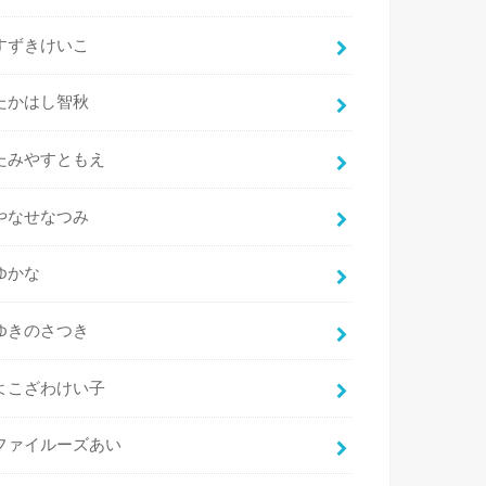
すずきけいこ
たかはし智秋
たみやすともえ
やなせなつみ
ゆかな
ゆきのさつき
よこざわけい子
ファイルーズあい