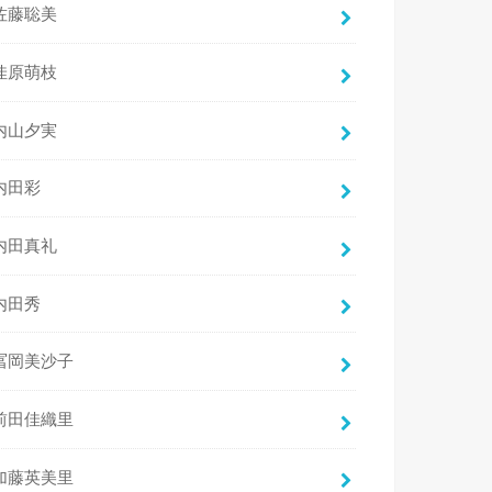
佐藤聡美
佳原萌枝
内山夕実
内田彩
内田真礼
内田秀
冨岡美沙子
前田佳織里
加藤英美里