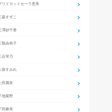
ブリドカットセーラ恵美
三森すずこ
三澤紗千香
三瓶由布子
三石琴乃
上坂すみれ
上田麗奈
下地紫野
下田麻美