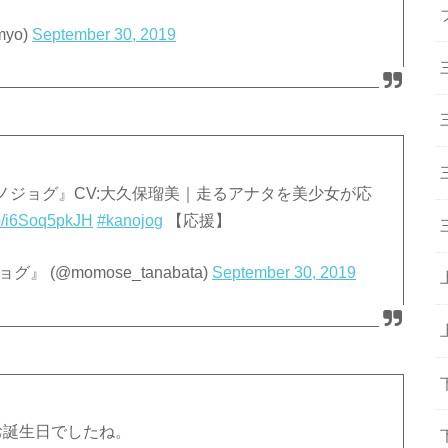
yo)
September 30, 2019
ノジョグ』CV:大久保瑠美｜走るアナタを美少女が応
.co/i6Soq5pkJH
#kanojog
【応援】
(@momose_tanabata)
September 30, 2019
お誕生日でしたね。