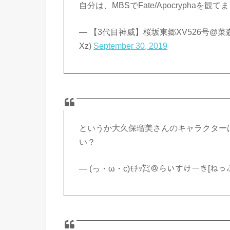
自分は、MBSでFate/Apocryphaを観て
— 【3代目神威】桜坂東郷XV526号@菜森
Xz)
September 30, 2019
というか大久保瑠美さんのキャラクター
い？
— (っ・ω・c)ﾓﾁｯ㌠＠らいすけーき[ねっぷねぷ