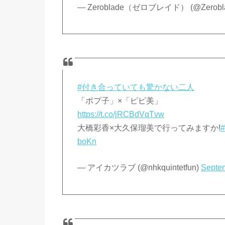
— Zeroblade（ゼロブレイド） (@Zerobl
#付き合っていても驚かない二人
「ポプ子」×「ピピ美」
https://t.co/jRCBdVqTvw
大橋彩香×大久保瑠美で行ってみますか!
boKn
— アイカツラブ (@nhkquintetfun)
Septe