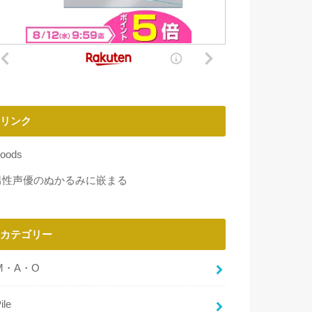
リンク
oods
男性声優のぬかるみに嵌まる
カテゴリー
M・A・O
ile