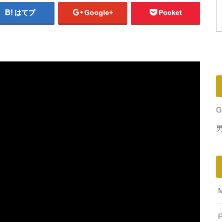
はてブ
Google+
Pocket
G
P