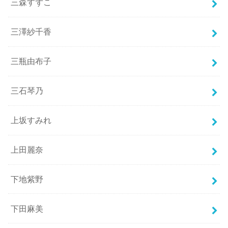
三森すずこ
三澤紗千香
三瓶由布子
三石琴乃
上坂すみれ
上田麗奈
下地紫野
下田麻美