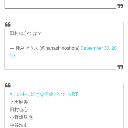
田村睦心では？
— 極みゼウス (@nanashinoshota)
September 30, 20
19
#この中に好きな声優がいたらRT
下田麻美
田村睦心
小野坂昌也
神谷浩史