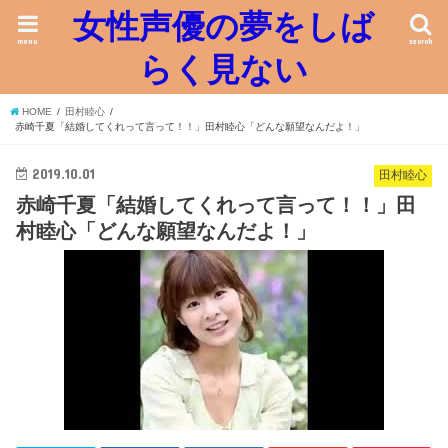
女性声優の夢をしば
menu
search
らく見ない
HOME
田村睦心
赤崎千夏「結婚してくれって言って！！」田村睦心「どんな願望なんだよ！」
2019.10.01
田村睦心
赤崎千夏「結婚してくれって言って！！」田
村睦心「どんな願望なんだよ！」