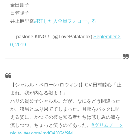
金田朋子
日笠陽子
井上麻里奈
#RTした人全員フォローする
— pastone-KING！ (@LovePalaladox)
September 3
0, 2019
【シャルル・ペロー(ハロウィン)】CV:田村睦心「止
まれ、我が内なる獣よ！」
パリの貴公子シャルル。だが、なにをどう間違った
か、狼男と成り果ててしまった。月夜をバックに吼
える姿に、かつての彼を知る者たちは悲しみの涙を
流しつつ、ちょっと笑うのであった。
#グリムノーツ
pic.twitter.com/ImdQAXGV9M