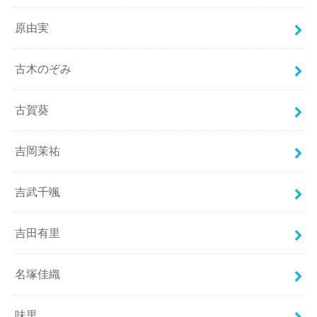
原由実
古木のぞみ
古賀葵
吉岡茉祐
吉武千颯
吉田有里
名塚佳織
味里