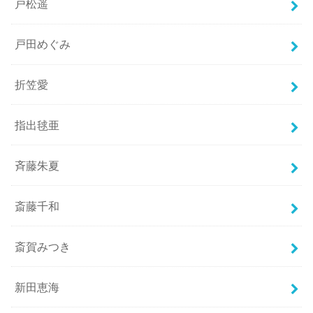
戸松遥
戸田めぐみ
折笠愛
指出毬亜
斉藤朱夏
斎藤千和
斎賀みつき
新田恵海