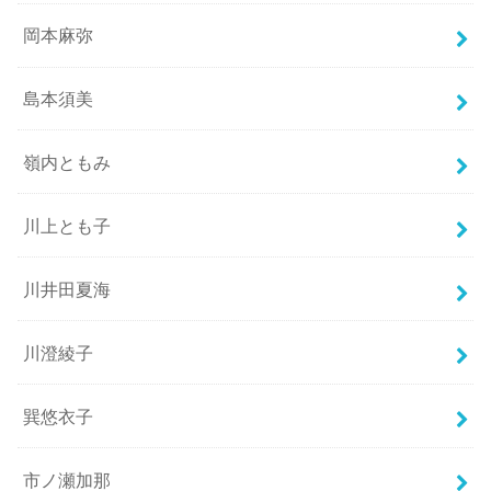
岡本麻弥
島本須美
嶺内ともみ
川上とも子
川井田夏海
川澄綾子
巽悠衣子
市ノ瀬加那