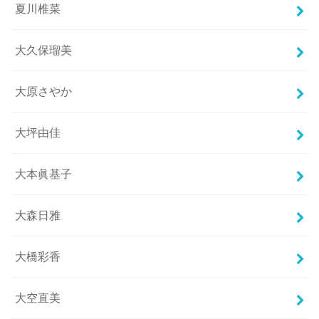
夏川椎菜
大久保瑠美
大原さやか
大坪由佳
大本眞基子
大森日雅
大橋彩香
大空直美