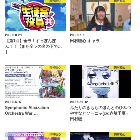
田村睦心
田村睦心
2020.8.21
2020.1.6
【第1回】全ラ！すっぽんぽ
田村睦心 キャラ
ん！！【また全ラの名の下で…
】
田村睦心
田村睦心
2020.5.17
2025.10.12
Symphonic Alicization
ふたりのきもちのほんとのひみつ
Orchestra War …
やすなとソーニャ(cv:赤﨑千夏・
田村睦…
田村睦心
田村睦心