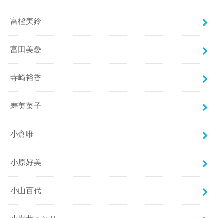
富樫美鈴
富田美憂
寺崎裕香
寿美菜子
小倉唯
小原好美
小山百代