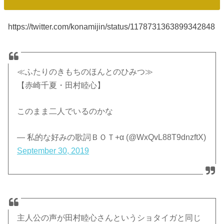
https://twitter.com/konamijin/status/1178731363899342848
≪ふたりのきもちのほんとのひみつ≫
【赤崎千夏・田村睦心】
このまま二人でいるのかな
— 私的な好みの歌詞ＢＯＴ+α (@WxQvL88T9dnzftX)
September 30, 2019
主人公の声が田村睦心さんというショタイガと同じ