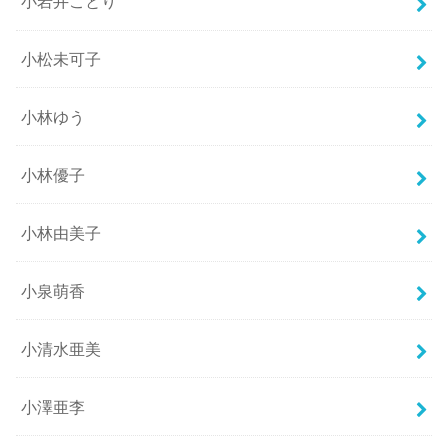
小岩井ことり
小松未可子
小林ゆう
小林優子
小林由美子
小泉萌香
小清水亜美
小澤亜李