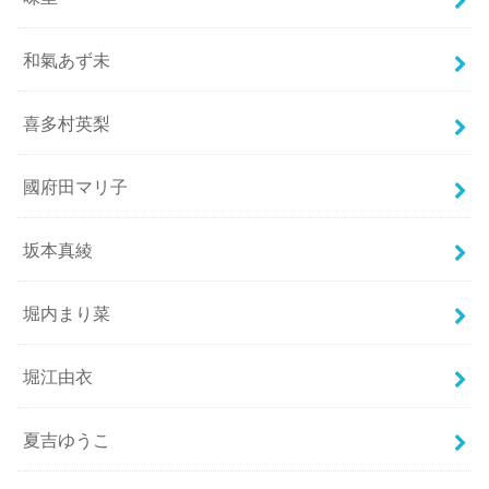
和氣あず未
喜多村英梨
國府田マリ子
坂本真綾
堀内まり菜
堀江由衣
夏吉ゆうこ