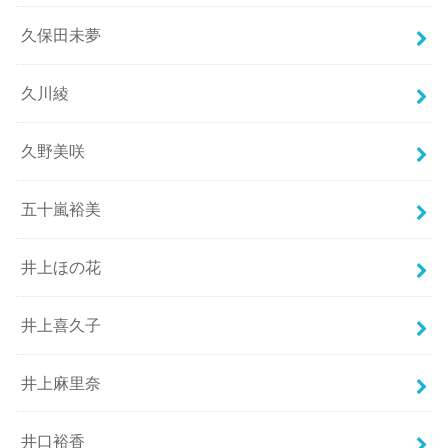
久保田未夢
久川綾
久野美咲
五十嵐裕美
井上ほの花
井上喜久子
井上麻里奈
井口裕香