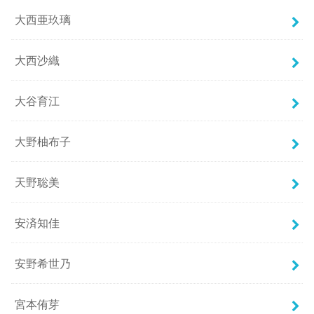
大西亜玖璃
大西沙織
大谷育江
大野柚布子
天野聡美
安済知佳
安野希世乃
宮本侑芽