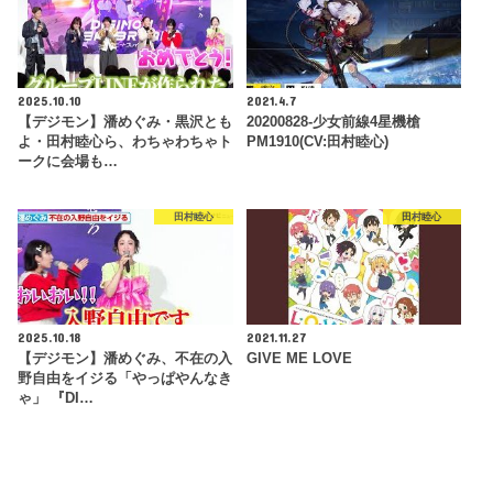
2025.10.10
2021.4.7
【デジモン】潘めぐみ・黒沢とも
20200828-少女前線4星機槍
よ・田村睦心ら、わちゃわちゃト
PM1910(CV:田村睦心)
ークに会場も…
田村睦心
田村睦心
2025.10.18
2021.11.27
【デジモン】潘めぐみ、不在の入
GIVE ME LOVE
野自由をイジる「やっぱやんなき
ゃ」 『DI…