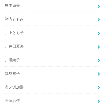
島本須美
嶺内ともみ
川上とも子
川井田夏海
川澄綾子
巽悠衣子
市ノ瀬加那
平塚紗依