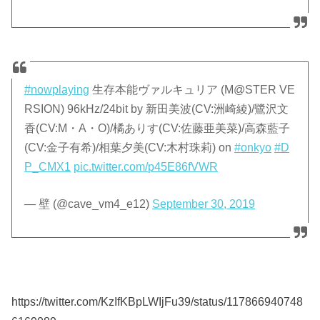
#nowplaying
生存本能ヴァルキュリア (M@STER VE
RSION) 96kHz/24bit by 新田美波(CV:洲崎綾)/鷺沢文
香(CV:M・A・O)/橘ありす(CV:佐藤亜美菜)/高森藍子
(CV:金子有希)/相葉夕美(CV:木村珠莉) on
#onkyo
#D
P_CMX1
pic.twitter.com/p45E86fVWR
— 壁 (@cave_vm4_e12)
September 30, 2019
https://twitter.com/KzIfKBpLWIjFu39/status/117866940748