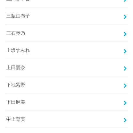
三瓶由布子
三石琴乃
上坂すみれ
上田麗奈
下地紫野
下田麻美
中上育実