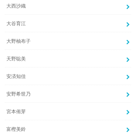
大西沙織
大谷育江
大野柚布子
天野聡美
安済知佳
安野希世乃
宮本侑芽
富樫美鈴