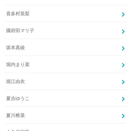
喜多村英梨
國府田マリ子
坂本真綾
堀内まり菜
堀江由衣
夏吉ゆうこ
夏川椎菜