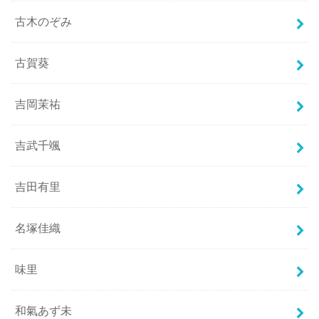
古木のぞみ
古賀葵
吉岡茉祐
吉武千颯
吉田有里
名塚佳織
味里
和氣あず未