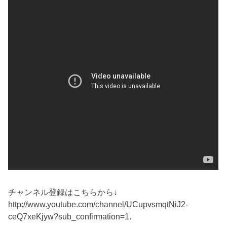
チャンネル登録はこちらから↓
http://www.youtube.com/channel/UCupvsmqtNiJ2-
ceQ7xeKjyw?sub_confirmation=1.