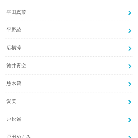
平田真菜
平野綾
広橋涼
徳井青空
悠木碧
愛美
戸松遥
戸田めぐみ