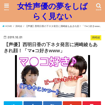
女性声優の夢をしば
menu
search
らく見ない
HOME
洲崎綾
【声優】西明日香の下ネタ発言に洲崎綾もあきれ顔！「マ●コ好きwww」
2019.10.01
洲崎綾
【声優】西明日香の下ネタ発言に洲崎綾もあ
きれ顔！「マ●コ好きwww」