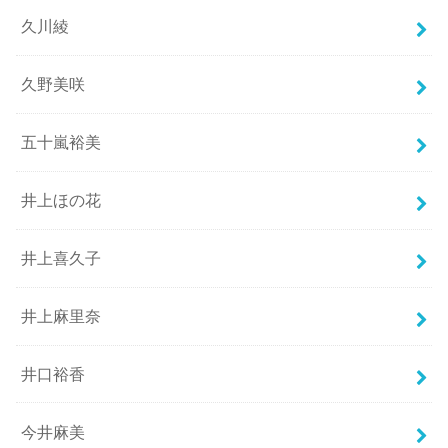
久川綾
久野美咲
五十嵐裕美
井上ほの花
井上喜久子
井上麻里奈
井口裕香
今井麻美