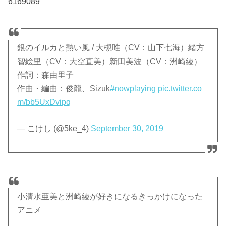
6169089
銀のイルカと熱い風 / 大槻唯（CV：山下七海）緒方
智絵里（CV：大空直美）新田美波（CV：洲崎綾）
作詞：森由里子
作曲・編曲：俊龍、Sizuk
#nowplaying
pic.twitter.co
m/bb5UxDvipq
— こけし (@5ke_4)
September 30, 2019
小清水亜美と洲崎綾が好きになるきっかけになった
アニメ