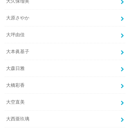
大久保瑠美
大原さやか
大坪由佳
大本眞基子
大森日雅
大橋彩香
大空直美
大西亜玖璃