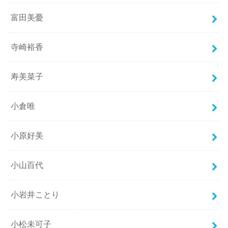
富田美憂
寺崎裕香
寿美菜子
小倉唯
小原好美
小山百代
小岩井ことり
小松未可子