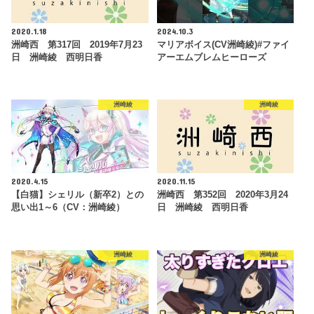
2020.1.18
2024.10.3
洲崎西 第317回 2019年7月23
マリアボイス(CV洲崎綾)#ファイ
日 洲崎綾 西明日香
アーエムブレムヒーローズ
洲崎綾
洲崎綾
2020.4.15
2020.11.15
【白猫】シェリル（新卒2）との
洲崎西 第352回 2020年3月24
思い出1～6（CV：洲崎綾）
日 洲崎綾 西明日香
洲崎綾
洲崎綾