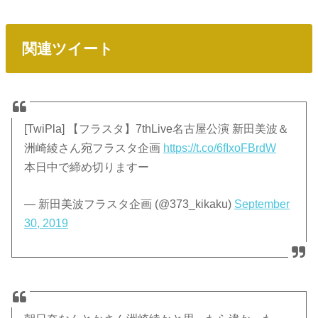
関連ツイート
[TwiPla] 【フラスタ】7thLive名古屋公演 新田美波＆
洲崎綾さん宛フラスタ企画
https://t.co/6fIxoFBrdW
本日中で締め切りますー
— 新田美波フラスタ企画 (@373_kikaku)
September
30, 2019