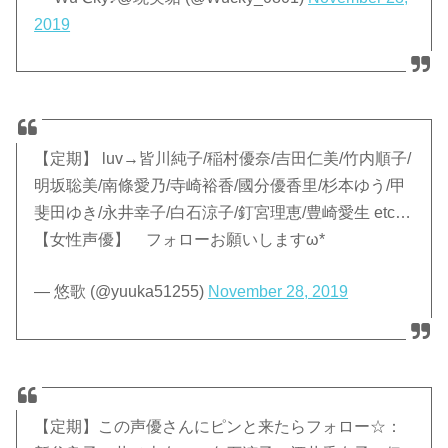
2019
【定期】 luv→皆川純子/稲村優奈/吉田仁美/竹内順子/
明坂聡美/南條愛乃/寺崎裕香/國分優香里/杉本ゆう/甲
斐田ゆき/永井幸子/白石涼子/釘宮理恵/豊崎愛生 etc…
【女性声優】 フォローお願いしますω*
— 悠歌 (@yuuka51255)
November 28, 2019
【定期】この声優さんにピンと来たらフォロー☆：