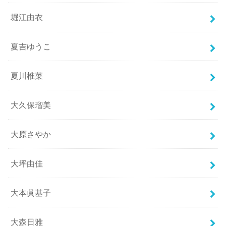
堀江由衣
夏吉ゆうこ
夏川椎菜
大久保瑠美
大原さやか
大坪由佳
大本眞基子
大森日雅