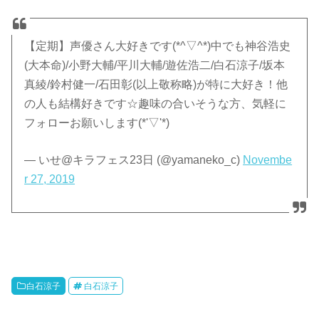
【定期】声優さん大好きです(*^▽^*)中でも神谷浩史
(大本命)/小野大輔/平川大輔/遊佐浩二/白石涼子/坂本
真綾/鈴村健一/石田彰(以上敬称略)が特に大好き！他
の人も結構好きです☆趣味の合いそうな方、気軽に
フォローお願いします(*'▽'*)
— いせ@キラフェス23日 (@yamaneko_c)
Novembe
r 27, 2019
白石涼子
白石涼子