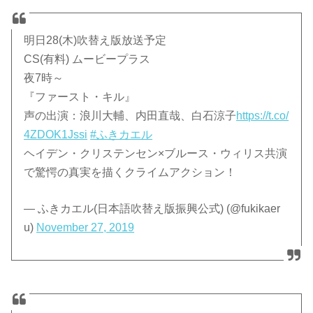
明日28(木)吹替え版放送予定
CS(有料) ムービープラス
夜7時～
『ファースト・キル』
声の出演：浪川大輔、内田直哉、白石涼子
https://t.co/
4ZDOK1Jssi
#ふきカエル
ヘイデン・クリステンセン×ブルース・ウィリス共演
で驚愕の真実を描くクライムアクション！
— ふきカエル(日本語吹替え版振興公式) (@fukikaer
u)
November 27, 2019