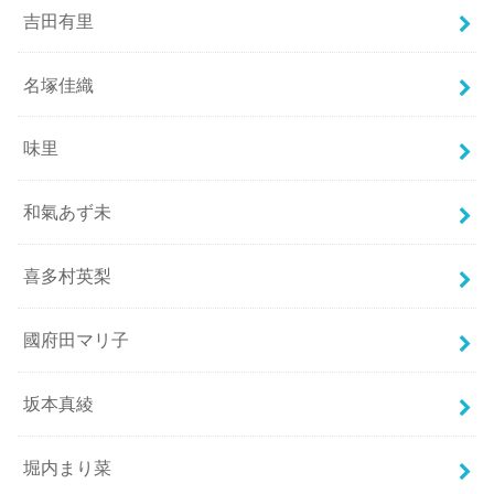
吉田有里
名塚佳織
味里
和氣あず未
喜多村英梨
國府田マリ子
坂本真綾
堀内まり菜