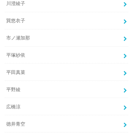
川澄綾子
巽悠衣子
市ノ瀬加那
平塚紗依
平田真菜
平野綾
広橋涼
徳井青空