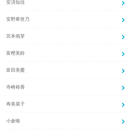
安済知佳
安野希世乃
宮本侑芽
富樫美鈴
富田美憂
寺崎裕香
寿美菜子
小倉唯