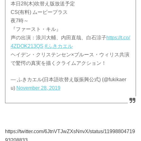
本日28(木)吹替え版放送予定
CS(有料) ムービープラス
夜7時～
『ファースト・キル』
声の出演：浪川大輔、内田直哉、白石涼子
https://t.co/
4ZDOK213QS
#ふきカエル
ヘイデン・クリステンセン×ブルース・ウィリス共演
で驚愕の真実を描くクライムアクション！
— ふきカエル(日本語吹替え版振興公式) (@fukikaer
u)
November 28, 2019
https://twitter.com/6JtnVTJwZXsNnvX/status/11998804719
93208833