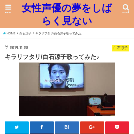
女性声優の夢をしば
menu
search
らく見ない
HOME
白石涼子
キラリフタリ/白石涼子歌ってみた♪
2019.11.28
白石涼子
キラリフタリ/白石涼子歌ってみた♪