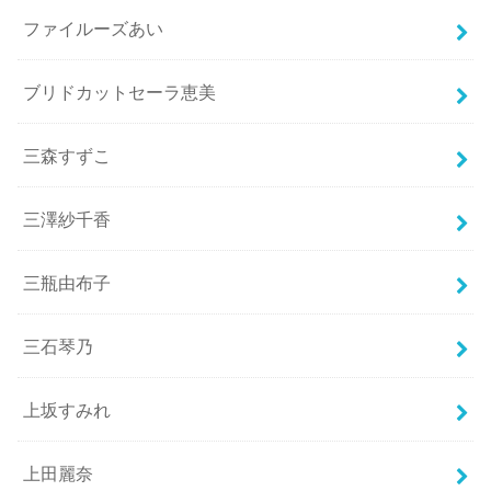
ファイルーズあい
ブリドカットセーラ恵美
三森すずこ
三澤紗千香
三瓶由布子
三石琴乃
上坂すみれ
上田麗奈