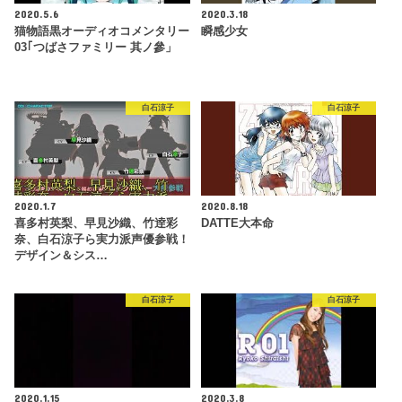
2020.5.6
2020.3.18
猫物語黒オーディオコメンタリー
瞬感少女
03｢つばさファミリー 其ノ參」
白石涼子
白石涼子
2020.1.7
2020.8.18
喜多村英梨、早見沙織、竹逹彩
DATTE大本命
奈、白石涼子ら実力派声優参戦！
デザイン＆シス…
白石涼子
白石涼子
2020.1.15
2020.3.8