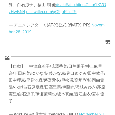
静、白石涼子、福山 潤 他
#saki
#at_x
https://t.co/1XVO
zHwBN4
pic.twitter.com/qO5joPTnT5
— アニメシアターＸ(AT-X)公式 (@ATX_PR)
Novem
ber 28, 2019
【自動】 中津真莉子/花澤香菜/日笠陽子/井上麻里
奈/下田麻美/ゆかな/伊藤かな恵/豊口めぐみ/田中敦子/
田中理恵/早見沙織/茅野愛衣/戸松遥/高垣彩/松岡由貴
陽/小倉唯/石原夏織/日高里菜/伊藤静/沢城みゆき/茅原
実里/白石涼子/伊瀬茉莉也/坂本真綾/堀江由衣/宮村優
子
— Wu℃ky♪@現実垢 (@Wucky_0801)
November 28,