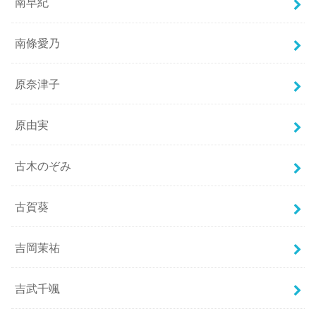
南早紀
南條愛乃
原奈津子
原由実
古木のぞみ
古賀葵
吉岡茉祐
吉武千颯