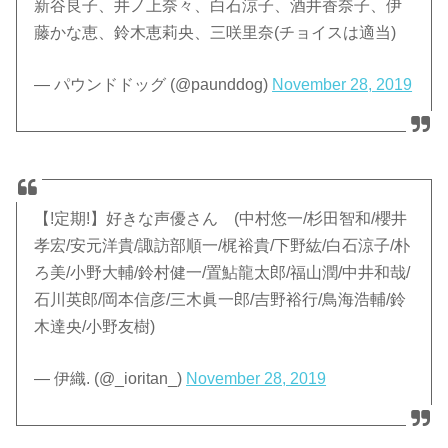
新谷良子、井ノ上奈々、白石涼子、酒井香奈子、伊
藤かな恵、鈴木恵莉央、三咲里奈(チョイスは適当)
— パウンドドッグ (@paunddog)
November 28, 2019
【!定期!】好きな声優さん (中村悠一/杉田智和/櫻井
孝宏/安元洋貴/諏訪部順一/梶裕貴/下野紘/白石涼子/朴
ろ美/小野大輔/鈴村健一/置鮎龍太郎/福山潤/中井和哉/
石川英郎/岡本信彦/三木眞一郎/吉野裕行/鳥海浩輔/鈴
木達央/小野友樹)
— 伊織. (@_ioritan_)
November 28, 2019