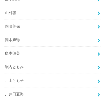
山村響
岡咲美保
岡本麻弥
島本須美
嶺内ともみ
川上とも子
川井田夏海