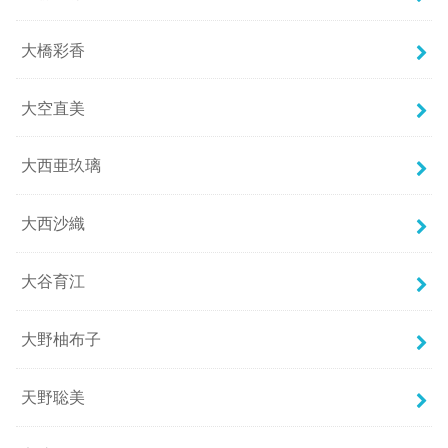
大橋彩香
大空直美
大西亜玖璃
大西沙織
大谷育江
大野柚布子
天野聡美