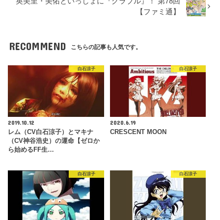
英美里・美佑といっしょに『グラブル』！ 第78回
【ファミ通】
RECOMMEND
こちらの記事も人気です。
白石涼子
白石涼子
2019.10.12
2020.6.19
レム（CV白石涼子）とマキナ
CRESCENT MOON
（CV神谷浩史）の運命【ゼロか
ら始めるFF生…
白石涼子
白石涼子