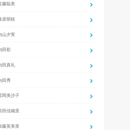
佐藤聡美
佳原萌枝
内山夕実
内田彩
内田真礼
内田秀
冨岡美沙子
前田佳織里
加藤英美里