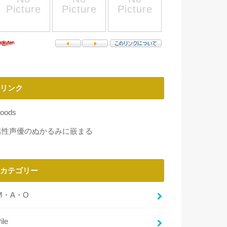
リンク
oods
男性声優のぬかるみに嵌まる
カテゴリー
M・A・O
ile