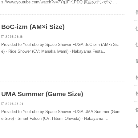
s://www.youtube.com/watch?v=7Yg1Flr1PDQ 原曲のテンポで …
BoC-izm (AM×i Size)
2025.06.16
Provided to YouTube by Space Shower FUGA BoC-izm (AM×i Siz
e) · Rice Shower (CV: Manaka Iwami) · Nakayama Festa…
UMA Summer (Game Size)
2025.03.01
Provided to YouTube by Space Shower FUGA UMA Summer (Gam
e Size) · Smart Falcon (CV: Hitomi Ohwada) · Nakayama …