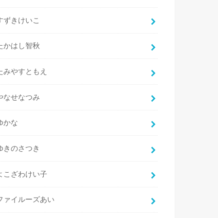
すずきけいこ
たかはし智秋
たみやすともえ
やなせなつみ
ゆかな
ゆきのさつき
よこざわけい子
ファイルーズあい