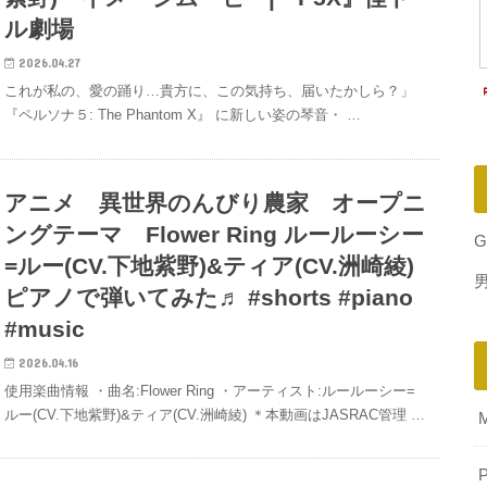
ル劇場
2026.04.27
これが私の、愛の踊り…貴方に、この気持ち、届いたかしら？」
『ペルソナ５: The Phantom X』 に新しい姿の琴音・ …
アニメ 異世界のんびり農家 オープニ
ングテーマ Flower Ring ルールーシー
G
=ルー(CV.下地紫野)&ティア(CV.洲崎綾)
ピアノで弾いてみた♬ #shorts #piano
#music
2026.04.16
使用楽曲情報 ・曲名:Flower Ring ・アーティスト:ルールーシー=
ルー(CV.下地紫野)&ティア(CV.洲崎綾) ＊本動画はJASRAC管理 …
P