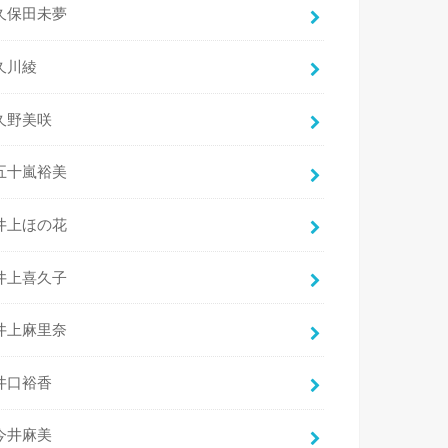
久保田未夢
久川綾
久野美咲
五十嵐裕美
井上ほの花
井上喜久子
井上麻里奈
井口裕香
今井麻美