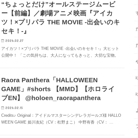
“ちょっとだけ”オールステージムービ
ー【前編】／劇場アニメ映画『アイカ
ツ！×プリパラ THE MOVIE -出会いのキ
セキ！-』
2026.02.27
アイカツ！×プリパラ THE MOVIE -出会いのキセキ！-』大ヒット
公開中！ 「この気持ちは、大人になってもきっと、大切な宝物。
Raora Panthera「HALLOWEEN
GAME」#shorts 【MMD】【ホロライ
ブEN】‪ @holoen_raorapanthera
2026.02.15
Credits♪ Original：アイドルマスターシンデレラガールズ様 HALLO
WEEN GAME 姫川友紀（CV：杜野まこ） 中野有香（CV： …