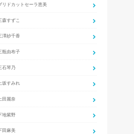
ブリドカットセーラ恵美
三森すずこ
三澤紗千香
三瓶由布子
三石琴乃
上坂すみれ
上田麗奈
下地紫野
下田麻美