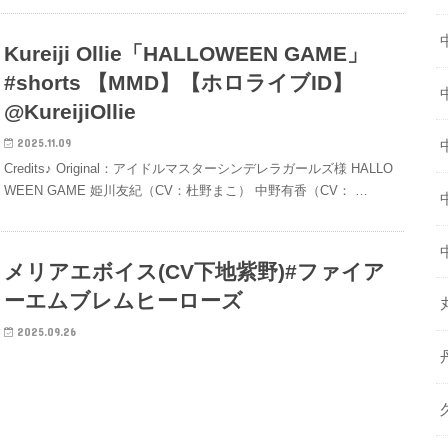
Kureiji Ollie「HALLOWEEN GAME」
#shorts 【MMD】【ホロライブID】‪
@KureijiOllie
2025.11.09
Credits♪ Original：アイドルマスターシンデレラガールズ様 HALLO
WEEN GAME 姫川友紀（CV：杜野まこ） 中野有香（CV： …
メリアエボイス(CV下地紫野)#ファイア
ーエムブレムヒーローズ
2025.09.26