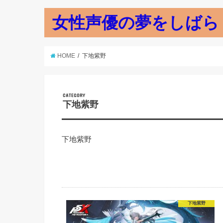
女性声優の夢をしばら
HOME
下地紫野
CATEGORY
下地紫野
下地紫野
下地紫野