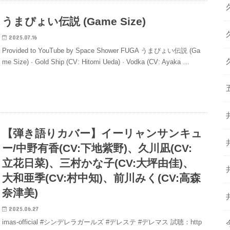
うまぴょい伝説 (Game Size)
2025.07.16
Provided to YouTube by Space Shower FUGA うまぴょい伝説 (Ga
me Size) · Gold Ship (CV: Hitomi Ueda) · Vodka (CV: Ayaka …
【弾き語りカバー】イーリャンサンキュ
ー/中野有香(CV:下地紫野)、久川凪(CV:
立花日菜)、三村かな子(CV:大坪由佳)、
大和亜季(CV:村中知)、前川みく(CV:高森
奈津美)
2025.06.27
imas-official #シンデレラガールズ #デレステ #デレマス 試聴：http