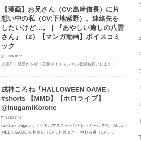
【漫画】お兄さん（CV:島﨑信長）に片
想い中の私（CV:下地紫野）。連絡先を
したいけど…。｜『あやしい癒しの八雲
さん』（2）【マンガ動画】ボイスコミ
ック
2026.01.17
人気作・話題作を続々公開中！チャンネル登録お願いします！
戌神ころね「HALLOWEEN GAME」
#shorts 【MMD】【ホロライブ】‪
@InugamiKorone
2025.11.18
Credits♪ Original：アイドルマスターシンデレラガールズ様 HALLO
WEEN GAME 姫川友紀（CV：杜野まこ） 中野有香（CV： …