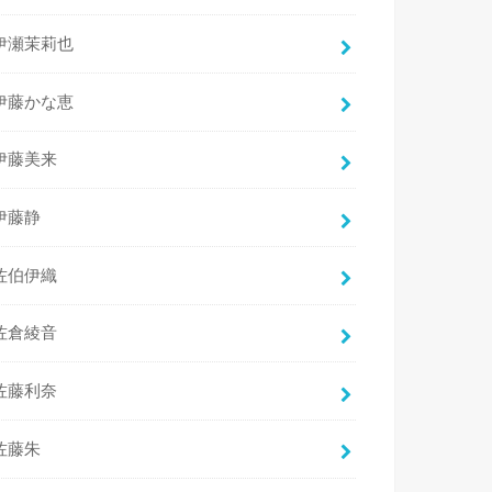
伊瀬茉莉也
伊藤かな恵
伊藤美来
伊藤静
佐伯伊織
佐倉綾音
佐藤利奈
佐藤朱