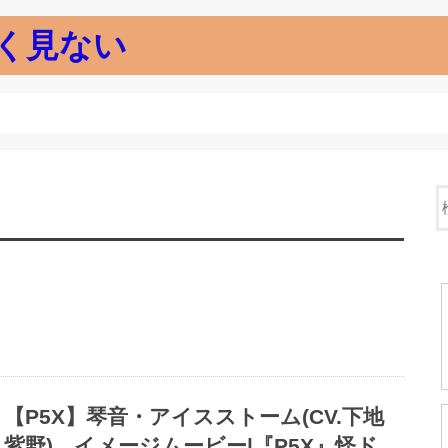
く見ない
【P5X】琴音・アイスストーム(CV.下地
紫野) イメージムービー|『P5X』怪ド