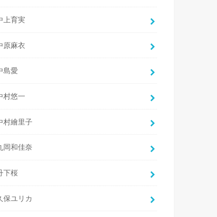
中上育実
中原麻衣
中島愛
中村悠一
中村繪里子
丸岡和佳奈
丹下桜
久保ユリカ