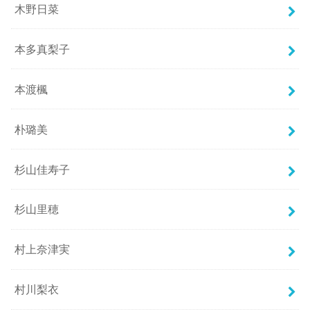
木野日菜
本多真梨子
本渡楓
朴璐美
杉山佳寿子
杉山里穂
村上奈津実
村川梨衣