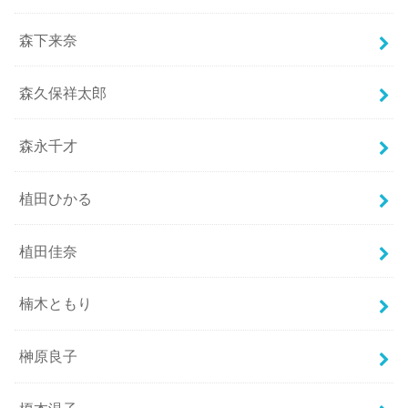
森下来奈
森久保祥太郎
森永千才
植田ひかる
植田佳奈
楠木ともり
榊原良子