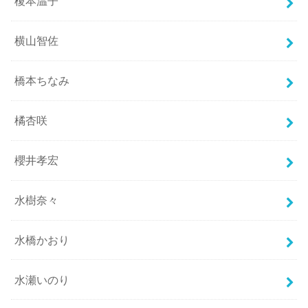
榎本温子
横山智佐
橋本ちなみ
橘杏咲
櫻井孝宏
水樹奈々
水橋かおり
水瀬いのり