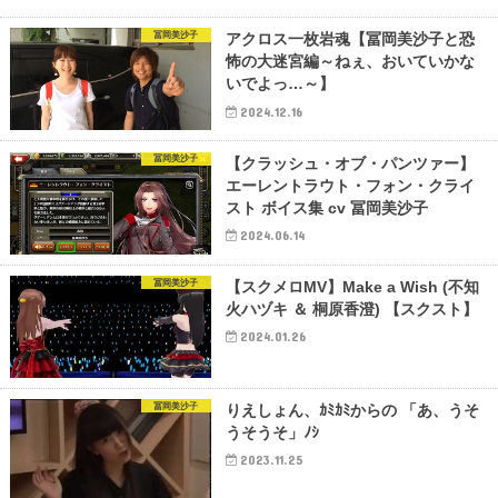
冨岡美沙子
アクロス一枚岩魂【冨岡美沙子と恐
怖の大迷宮編～ねぇ、おいていかな
いでよっ…～】
2024.12.16
冨岡美沙子
【クラッシュ・オブ・パンツァー】
エーレントラウト・フォン・クライ
スト ボイス集 cv 冨岡美沙子
2024.06.14
冨岡美沙子
【スクメロMV】Make a Wish (不知
火ハヅキ ＆ 桐原香澄) 【スクスト】
2024.01.26
冨岡美沙子
りえしょん、ｶﾐｶﾐからの 「あ、うそ
うそうそ」ﾉｼ
2023.11.25