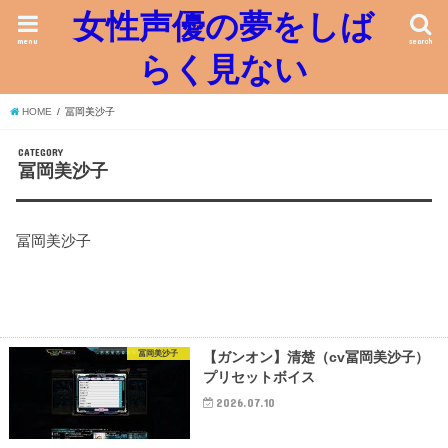
女性声優の夢をしば
menu
search
らく見ない
HOME
冨岡美沙子
CATEGORY
冨岡美沙子
冨岡美沙子
冨岡美沙子
【ガンオン】清楚（cv冨岡美沙子）
プリセットボイス
2026.07.10