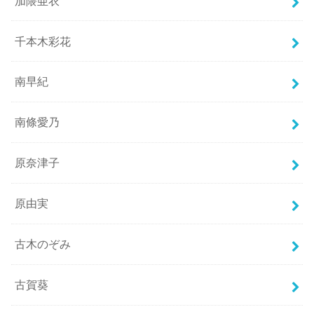
加隈亜衣
千本木彩花
南早紀
南條愛乃
原奈津子
原由実
古木のぞみ
古賀葵