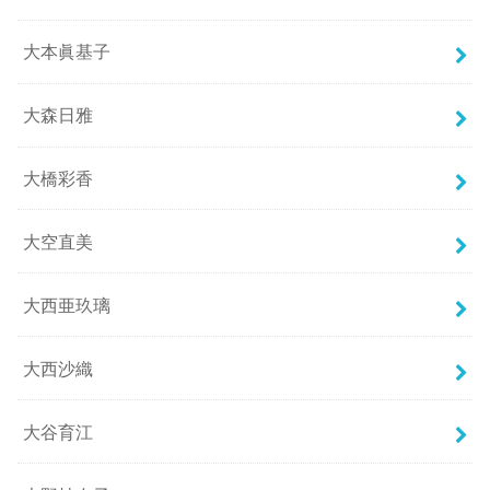
大本眞基子
大森日雅
大橋彩香
大空直美
大西亜玖璃
大西沙織
大谷育江