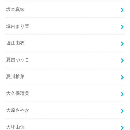
坂本真綾
堀内まり菜
堀江由衣
夏吉ゆうこ
夏川椎菜
大久保瑠美
大原さやか
大坪由佳