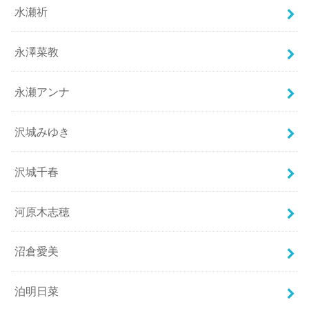
水瀬祈
永澤菜教
永瀬アンナ
沢城みゆき
沢城千春
河原木志穂
沼倉愛美
泊明日菜