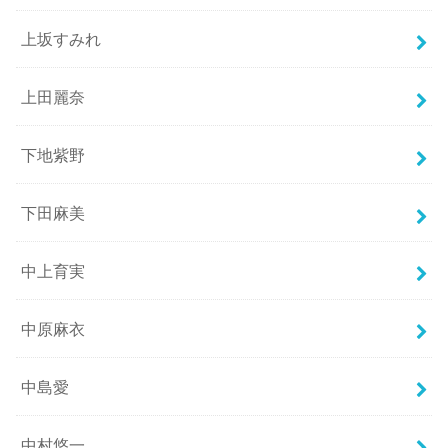
上坂すみれ
上田麗奈
下地紫野
下田麻美
中上育実
中原麻衣
中島愛
中村悠一