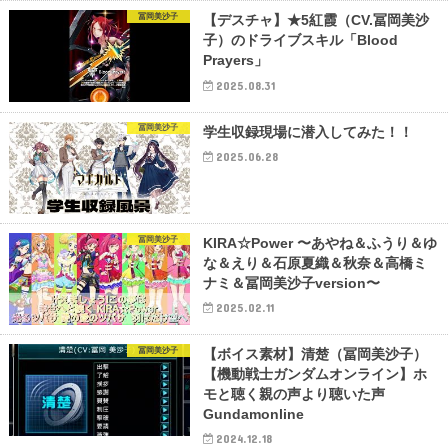
冨岡美沙子
【デスチャ】★5紅霞（CV.冨岡美沙
子）のドライブスキル「Blood
Prayers」
2025.08.31
冨岡美沙子
学生収録現場に潜入してみた！！
2025.06.28
冨岡美沙子
KIRA☆Power 〜あやね＆ふうり＆ゆ
な＆えり＆石原夏織＆秋奈＆高橋ミ
ナミ＆冨岡美沙子version〜
2025.02.11
冨岡美沙子
【ボイス素材】清楚（冨岡美沙子）
【機動戦士ガンダムオンライン】ホ
モと聴く親の声より聴いた声
Gundamonline
2024.12.18