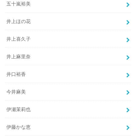
五十嵐裕美
井上ほの花
井上喜久子
井上麻里奈
井口裕香
今井麻美
伊瀬茉莉也
伊藤かな恵