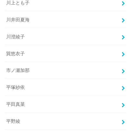
川上とも子
川井田夏海
川澄綾子
巽悠衣子
市ノ瀬加那
平塚紗依
平田真菜
平野綾