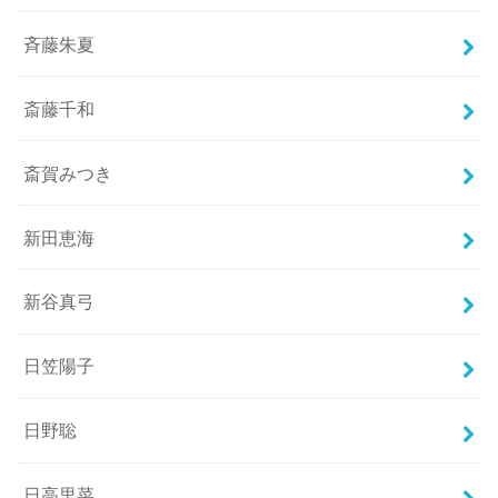
斉藤朱夏
斎藤千和
斎賀みつき
新田恵海
新谷真弓
日笠陽子
日野聡
日高里菜