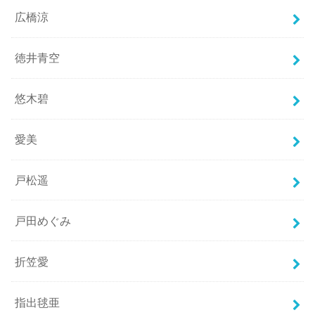
広橋涼
徳井青空
悠木碧
愛美
戸松遥
戸田めぐみ
折笠愛
指出毬亜