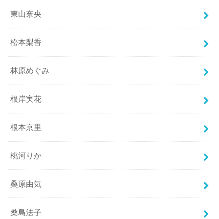
東山奈央
松本梨香
林原めぐみ
根岸実花
根本京里
桃河りか
桑原由気
桑島法子