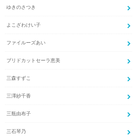
ゆきのさつき
よこざわけい子
ファイルーズあい
ブリドカットセーラ恵美
三森すずこ
三澤紗千香
三瓶由布子
三石琴乃