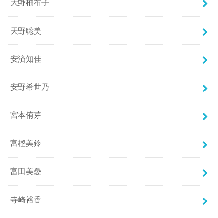
大野柚布子
天野聡美
安済知佳
安野希世乃
宮本侑芽
富樫美鈴
富田美憂
寺崎裕香