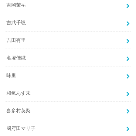
吉岡茉祐
吉武千颯
吉田有里
名塚佳織
味里
和氣あず未
喜多村英梨
國府田マリ子