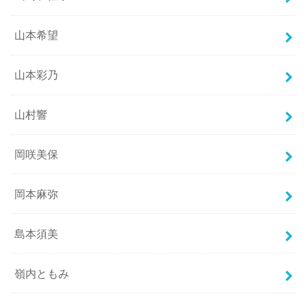
山本希望
山本彩乃
山村響
岡咲美保
岡本麻弥
島本須美
嶺内ともみ