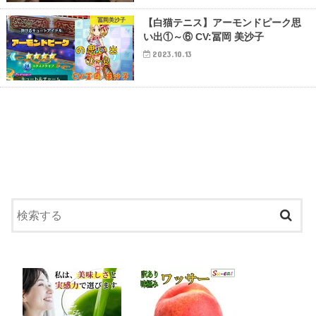
冨岡美沙子
【白猫テニス】アーモンドピーク思
い出①～⑥ CV:冨岡 美沙子
2023.10.13