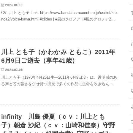
2026.04.20
CV: 川上 とも子 Link: https://www.bandainamcoent.co.jp/cs/list/klo
noa2/voice-kawa.html #clideo | #風のクロノア | #風のクロノア2…
川上 とも子（かわかみ ともこ）2011年
6月9日ご逝去（享年41歳）
2026.03.08
川上とも子（1970年4月25日生―2011年6月9日没）は、透明感のあ
る声と芯の強さを併せ持つ演技で多くの作品に生命を吹き込ん …
infinity 川島 優夏（ｃｖ：川上とも
子）朝倉 沙紀（ｃｖ：山崎和佳奈）守野