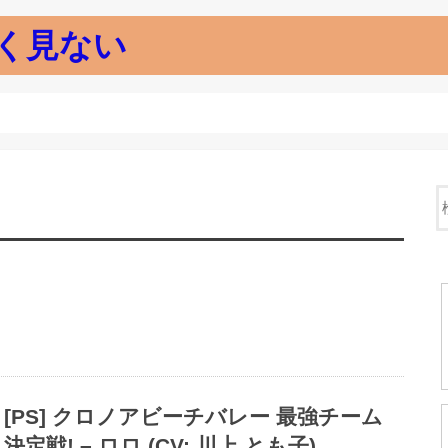
く見ない
[PS] クロノアビーチバレー 最強チーム
決定戦! – ロロ (CV: 川上 とも子)