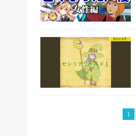
川上とも子
1