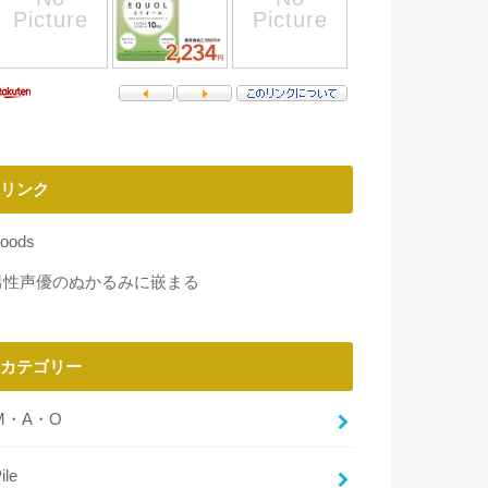
リンク
oods
男性声優のぬかるみに嵌まる
カテゴリー
M・A・O
ile