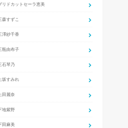
ブリドカットセーラ恵美
三森すずこ
三澤紗千香
三瓶由布子
三石琴乃
上坂すみれ
上田麗奈
下地紫野
下田麻美