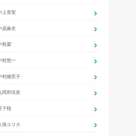
中上育実
中原麻衣
中島愛
中村悠一
中村繪里子
丸岡和佳奈
丹下桜
久保ユリカ