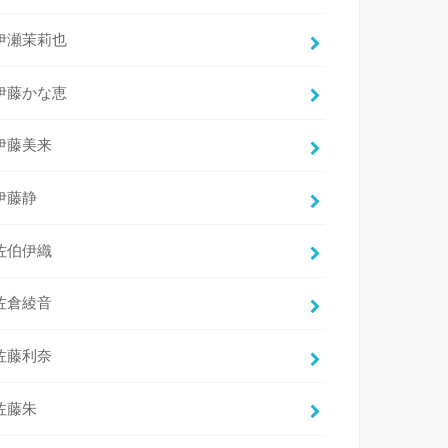
伊瀬茉莉也
伊藤かな恵
伊藤美来
伊藤静
佐伯伊織
佐倉綾音
佐藤利奈
佐藤朱