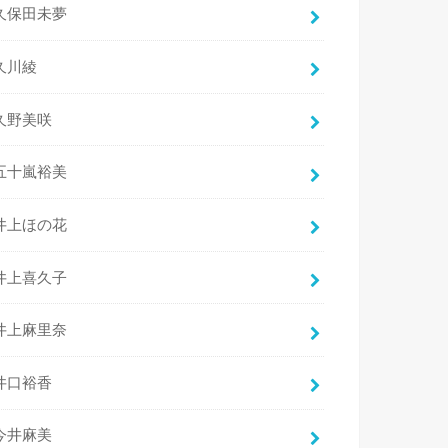
久保田未夢
久川綾
久野美咲
五十嵐裕美
井上ほの花
井上喜久子
井上麻里奈
井口裕香
今井麻美