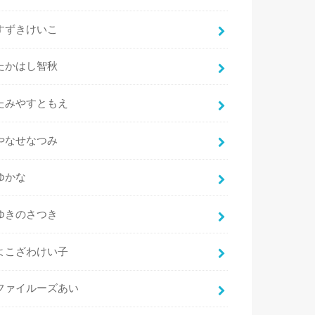
すずきけいこ
たかはし智秋
たみやすともえ
やなせなつみ
ゆかな
ゆきのさつき
よこざわけい子
ファイルーズあい