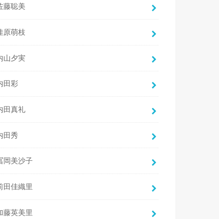
佐藤聡美
佳原萌枝
内山夕実
内田彩
内田真礼
内田秀
冨岡美沙子
前田佳織里
加藤英美里