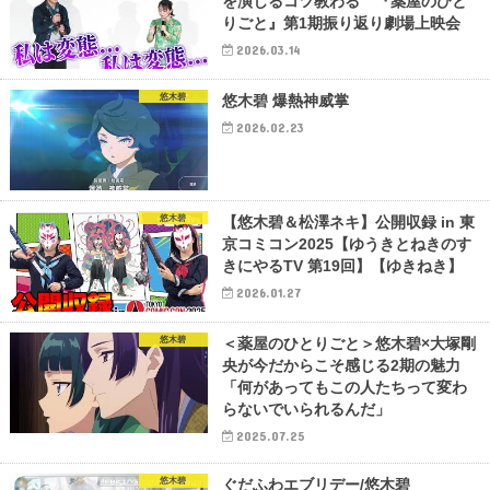
を演じるコツ教わる 『薬屋のひと
りごと』第1期振り返り劇場上映会
2026.03.14
悠木碧
悠木碧 爆熱神威掌
2026.02.23
悠木碧
【悠木碧＆松澤ネキ】公開収録 in 東
京コミコン2025【ゆうきとねきのす
きにやるTV 第19回】【ゆきねき】
2026.01.27
悠木碧
＜薬屋のひとりごと＞悠木碧×大塚剛
央が今だからこそ感じる2期の魅力
「何があってもこの人たちって変わ
らないでいられるんだ」
2025.07.25
悠木碧
ぐだふわエブリデー/悠木碧