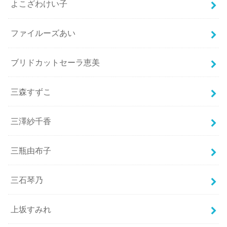
よこざわけい子
ファイルーズあい
ブリドカットセーラ恵美
三森すずこ
三澤紗千香
三瓶由布子
三石琴乃
上坂すみれ