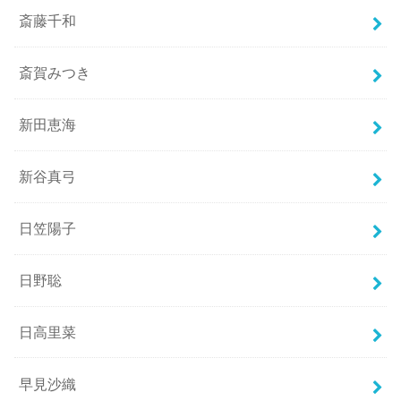
斎藤千和
斎賀みつき
新田恵海
新谷真弓
日笠陽子
日野聡
日高里菜
早見沙織