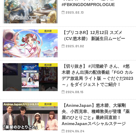
#FBKINGDOMPROLOGUE
2025.02.13
悠木碧
【プリコネR】12月12日 スズメ
（CV:悠木碧） 新誕生日ムービー
2025.01.02
悠木碧
【切り抜き】 #川澄綾子 さん、 #悠
木碧 さん出演の配信番組「FGO カル
デア放送局 ライト版 ～ぐだぐだ2023
～」をダイジェストでご紹介！
2024.08.15
悠木碧
【AnimeJapan】悠木碧、大塚剛
央、小西克幸、種﨑敦美が登壇『薬
屋のひとりごと』最終回直前！
AnimeJapanスペシャルステージ
2024.06.24