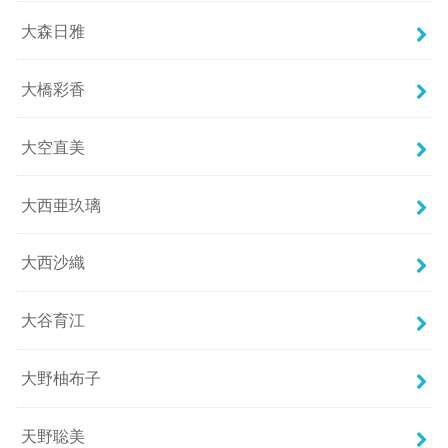
大森日雅
大橋彩香
大空直美
大西亜玖璃
大西沙織
大谷育江
大野柚布子
天野聡美