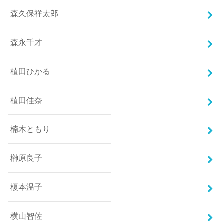
森久保祥太郎
森永千才
植田ひかる
植田佳奈
楠木ともり
榊原良子
榎本温子
横山智佐