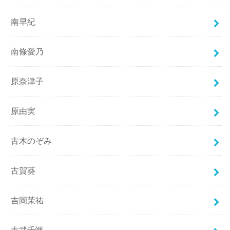
南早紀
南條愛乃
原奈津子
原由実
古木のぞみ
古賀葵
吉岡茉祐
吉武千颯