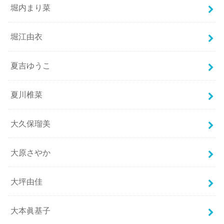
堀内まり菜
堀江由衣
夏吉ゆうこ
夏川椎菜
大久保瑠美
大原さやか
大坪由佳
大本眞基子