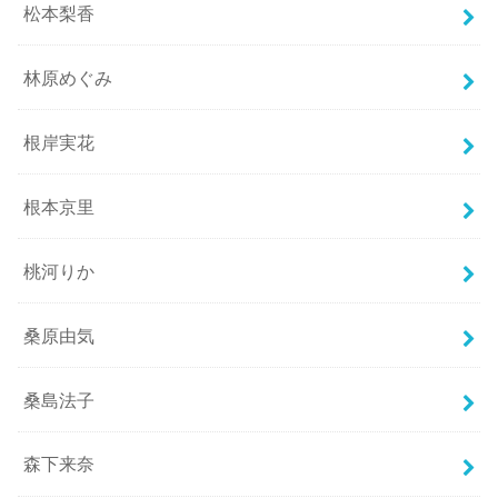
松本梨香
林原めぐみ
根岸実花
根本京里
桃河りか
桑原由気
桑島法子
森下来奈