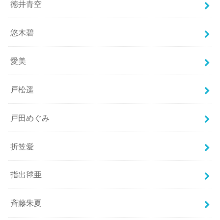
徳井青空
悠木碧
愛美
戸松遥
戸田めぐみ
折笠愛
指出毬亜
斉藤朱夏