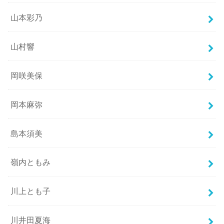
山本彩乃
山村響
岡咲美保
岡本麻弥
島本須美
嶺内ともみ
川上とも子
川井田夏海