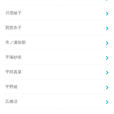
川澄綾子
巽悠衣子
市ノ瀬加那
平塚紗依
平田真菜
平野綾
広橋涼