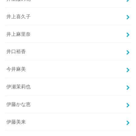
井上喜久子
井上麻里奈
井口裕香
今井麻美
伊瀬茉莉也
伊藤かな恵
伊藤美来