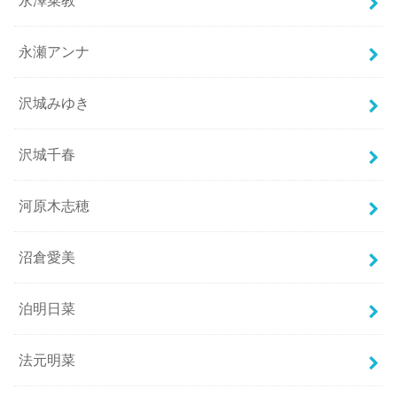
永澤菜教
永瀬アンナ
沢城みゆき
沢城千春
河原木志穂
沼倉愛美
泊明日菜
法元明菜