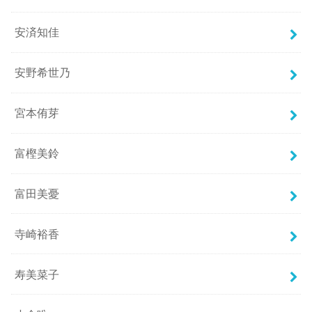
安済知佳
安野希世乃
宮本侑芽
富樫美鈴
富田美憂
寺崎裕香
寿美菜子