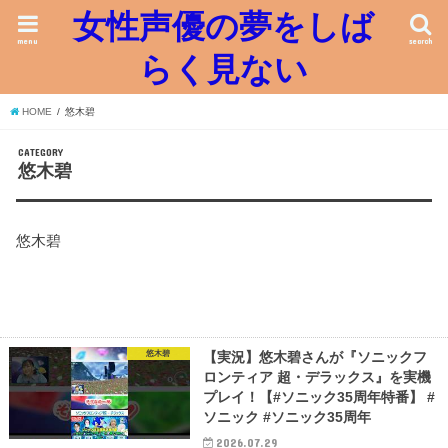
女性声優の夢をしば
menu
search
らく見ない
HOME
悠木碧
CATEGORY
悠木碧
悠木碧
悠木碧
【実況】悠木碧さんが『ソニックフ
ロンティア 超・デラックス』を実機
プレイ！【#ソニック35周年特番】 #
ソニック #ソニック35周年
2026.07.29