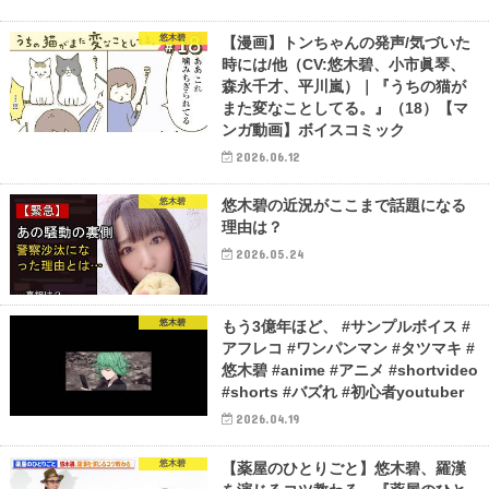
悠木碧
【漫画】トンちゃんの発声/気づいた
時には/他（CV:悠木碧、小市眞琴、
森永千才、平川嵐）｜『うちの猫が
また変なことしてる。』（18）【マ
ンガ動画】ボイスコミック
2026.06.12
悠木碧
悠木碧の近況がここまで話題になる
理由は？
2026.05.24
悠木碧
もう3億年ほど、 #サンプルボイス #
アフレコ #ワンパンマン #タツマキ #
悠木碧 #anime #アニメ #shortvideo
#shorts #バズれ #初心者youtuber
2026.04.19
悠木碧
【薬屋のひとりごと】悠木碧、羅漢