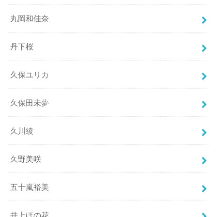
丸岡和佳奈
丹下桜
久保ユリカ
久保田未夢
久川綾
久野美咲
五十嵐裕美
井上ほの花