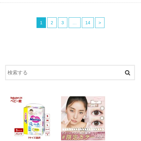
1
2
3
…
14
>