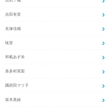
吉田有里
名塚佳織
味里
和氣あず未
喜多村英梨
國府田マリ子
坂本真綾