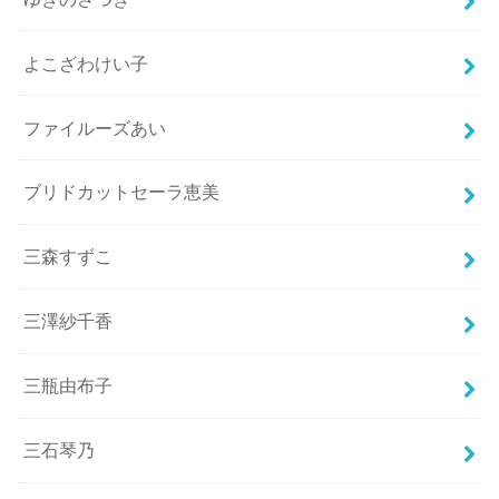
よこざわけい子
ファイルーズあい
ブリドカットセーラ恵美
三森すずこ
三澤紗千香
三瓶由布子
三石琴乃