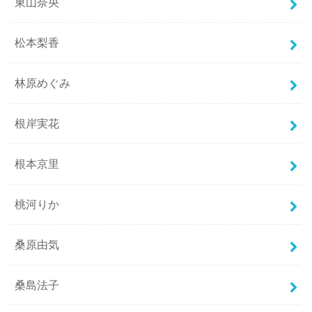
東山奈央
松本梨香
林原めぐみ
根岸実花
根本京里
桃河りか
桑原由気
桑島法子