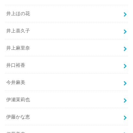
井上ほの花
井上喜久子
井上麻里奈
井口裕香
今井麻美
伊瀬茉莉也
伊藤かな恵