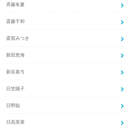
斉藤朱夏
斎藤千和
斎賀みつき
新田恵海
新谷真弓
日笠陽子
日野聡
日高里菜