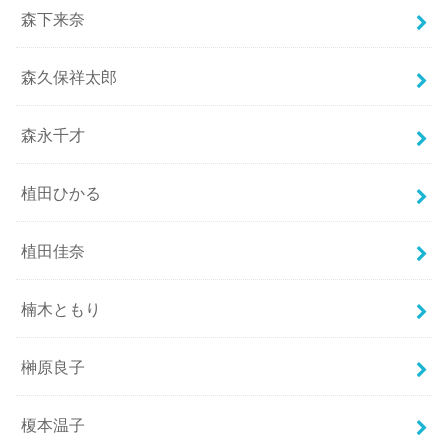
森下来奈
森久保祥太郎
森永千才
植田ひかる
植田佳奈
楠木ともり
榊原良子
榎本温子