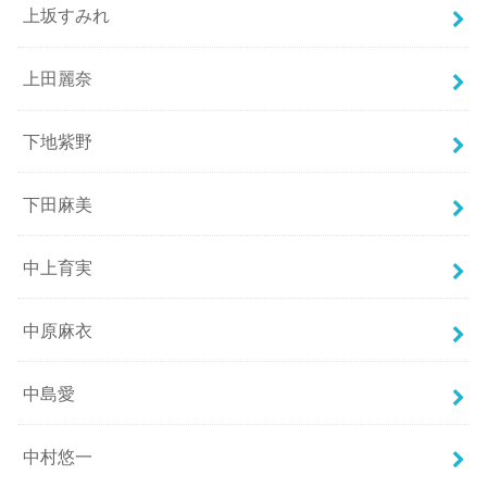
上坂すみれ
上田麗奈
下地紫野
下田麻美
中上育実
中原麻衣
中島愛
中村悠一