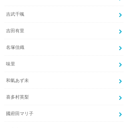
吉武千颯
吉田有里
名塚佳織
味里
和氣あず未
喜多村英梨
國府田マリ子