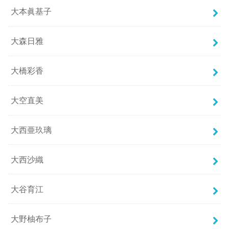
大本眞基子
大森日雅
大橋彩香
大空直美
大西亜玖璃
大西沙織
大谷育江
大野柚布子