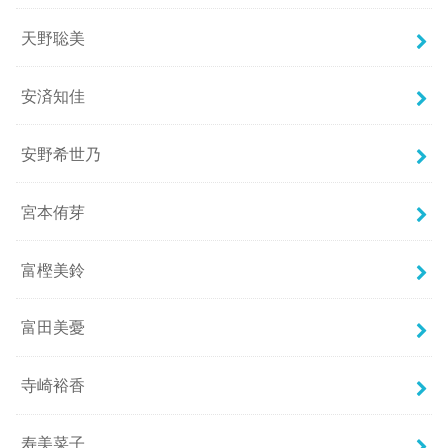
天野聡美
安済知佳
安野希世乃
宮本侑芽
富樫美鈴
富田美憂
寺崎裕香
寿美菜子