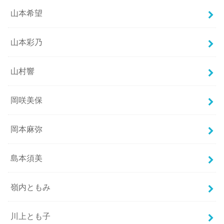
山本希望
山本彩乃
山村響
岡咲美保
岡本麻弥
島本須美
嶺内ともみ
川上とも子