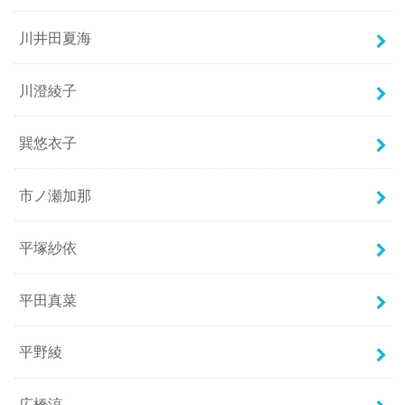
川井田夏海
川澄綾子
巽悠衣子
市ノ瀬加那
平塚紗依
平田真菜
平野綾
広橋涼