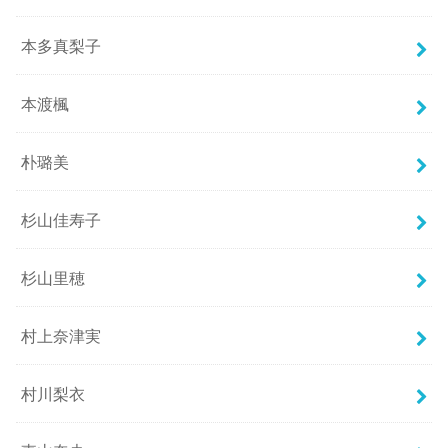
本多真梨子
本渡楓
朴璐美
杉山佳寿子
杉山里穂
村上奈津実
村川梨衣