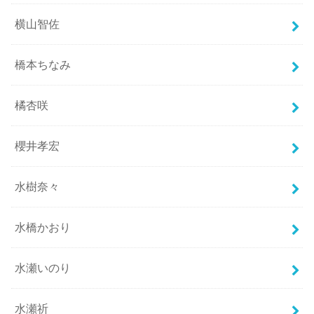
横山智佐
橋本ちなみ
橘杏咲
櫻井孝宏
水樹奈々
水橋かおり
水瀬いのり
水瀬祈