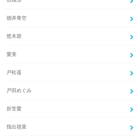
徳井青空
悠木碧
愛美
戸松遥
戸田めぐみ
折笠愛
指出毬亜