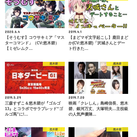
2020.6.4
2019.4.1
【そうむす】コウサキミア「マス
【まどマギ文字起こし】鹿目まど
ターコマンド」（CV:悠木碧）
か(CV:悠木碧)「沢城さんとデー
【ミゼレムク…
ト行きた…
悠木碧
悠木碧
2019.5.29
2019.7.20
三森すずこ＆悠木碧が『ゴルゴ
映画「クレしん」島崎信長、悠木
13』とコラボでサラブレッド“ゴ
碧、銀河万丈、大塚明夫…主役級
ルゴ馬”に!…
の人気声優陣…
悠木碧
悠木碧