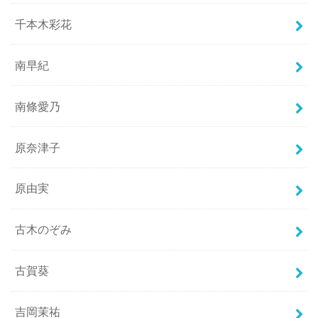
千本木彩花
南早紀
南條愛乃
原奈津子
原由実
古木のぞみ
古賀葵
吉岡茉祐