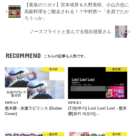
【黄泉のツガイ】宮本侑芽＆久野美咲、小山力也に
高級料理をご馳走される！？中村悠一「全員でたか
ろうっか」
ノースフライトと並んでる指出毬亜さん
RECOMMEND
こちらの記事も人気です。
悠木碧
悠木碧
2019.4.1
2019.8.1
悠木碧 - 永遠ラビリンス (Guitar
(TJ반주기) Los! Los! Los! - 悠木
Cover)
碧[유키 아오이]…
悠木碧
悠木碧