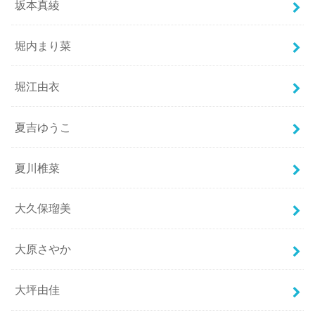
坂本真綾
堀内まり菜
堀江由衣
夏吉ゆうこ
夏川椎菜
大久保瑠美
大原さやか
大坪由佳