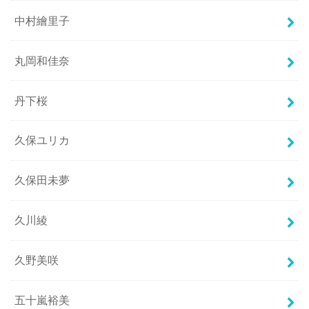
中村繪里子
丸岡和佳奈
丹下桜
久保ユリカ
久保田未夢
久川綾
久野美咲
五十嵐裕美