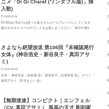
ニメ「Di Gi Charat (ワンダフル版)」挿
入歌)
2025.01.16
R3 Music Boxでは様々な曲をオルゴールアレンジにしています。
癒されるオルゴールサウンドをお楽しみください。 毎日午後9 …
さよなら絶望放送 第106回『未確認尾行
女体』(神谷浩史・新谷良子・真田アサ
ミ)
2024.10.30
出演： 神谷浩史（糸色望 役） 新谷良子（日塔奈美 役） ゲスト ：
真田アサミ（常月まとい 役）
【無期迷途】コンビクト｜エンフェル
（CV. 真田アサミ） 孤高の天才 彫刻家