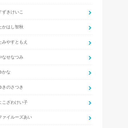
すずきけいこ
たかはし智秋
たみやすともえ
やなせなつみ
ゆかな
ゆきのさつき
よこざわけい子
ファイルーズあい