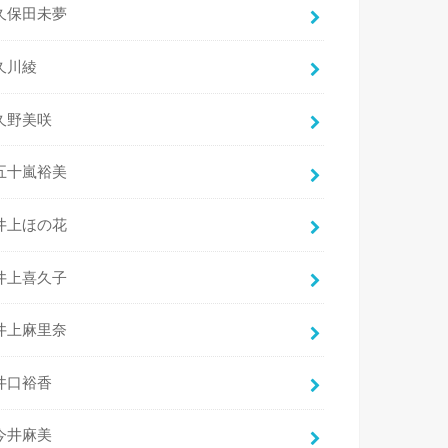
久保田未夢
久川綾
久野美咲
五十嵐裕美
井上ほの花
井上喜久子
井上麻里奈
井口裕香
今井麻美