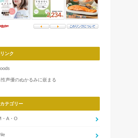
リンク
oods
男性声優のぬかるみに嵌まる
カテゴリー
M・A・O
ile