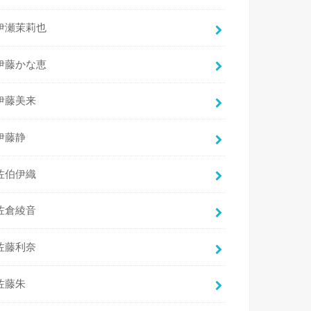
伊瀬茉莉也
伊藤かな恵
伊藤美来
伊藤静
佐伯伊織
佐倉綾音
佐藤利奈
佐藤朱