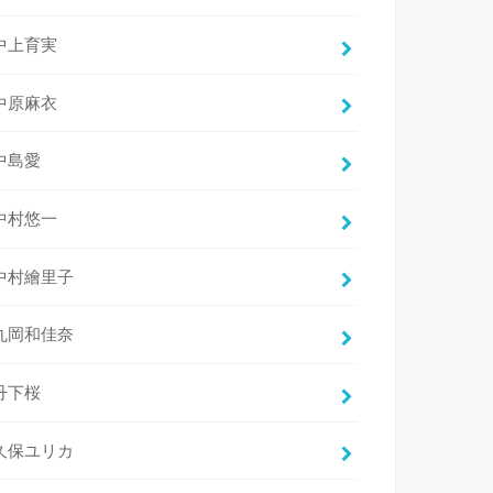
中上育実
中原麻衣
中島愛
中村悠一
中村繪里子
丸岡和佳奈
丹下桜
久保ユリカ