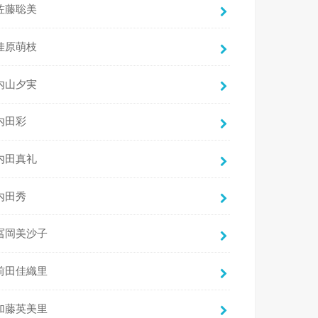
佐藤聡美
佳原萌枝
内山夕実
内田彩
内田真礼
内田秀
冨岡美沙子
前田佳織里
加藤英美里