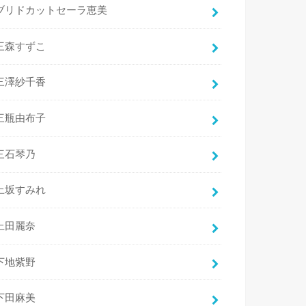
ブリドカットセーラ恵美
三森すずこ
三澤紗千香
三瓶由布子
三石琴乃
上坂すみれ
上田麗奈
下地紫野
下田麻美