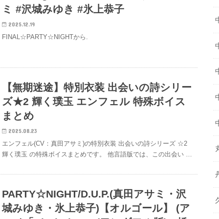
ミ #沢城みゆき #氷上恭子
2025.12.19
FINAL☆PARTY☆NIGHTから.
【無期迷途】特別衣装 出会いの詩シリー
ズ★2 輝く璞玉 エンフェル 特殊ボイス
まとめ
2025.08.23
エンフェル(CV：真田アサミ)の特別衣装 出会いの詩シリーズ ☆2
輝く璞玉 の特殊ボイスまとめです。 他言語版では、この出会い …
PARTY☆NIGHT/D.U.P.(真田アサミ・沢
城みゆき・氷上恭子)【オルゴール】 (ア