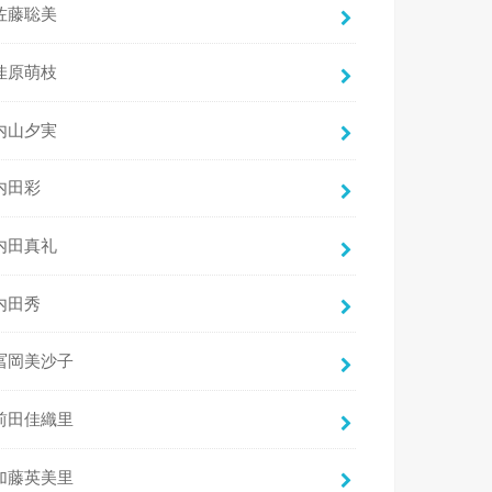
佐藤聡美
佳原萌枝
内山夕実
内田彩
内田真礼
内田秀
冨岡美沙子
前田佳織里
加藤英美里