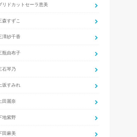
ブリドカットセーラ恵美
三森すずこ
三澤紗千香
三瓶由布子
三石琴乃
上坂すみれ
上田麗奈
下地紫野
下田麻美