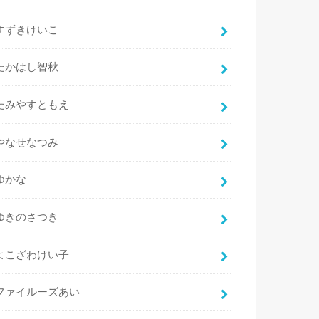
すずきけいこ
たかはし智秋
たみやすともえ
やなせなつみ
ゆかな
ゆきのさつき
よこざわけい子
ファイルーズあい