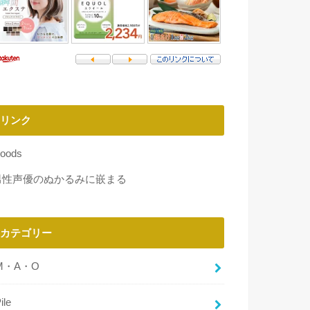
リンク
oods
男性声優のぬかるみに嵌まる
カテゴリー
M・A・O
ile