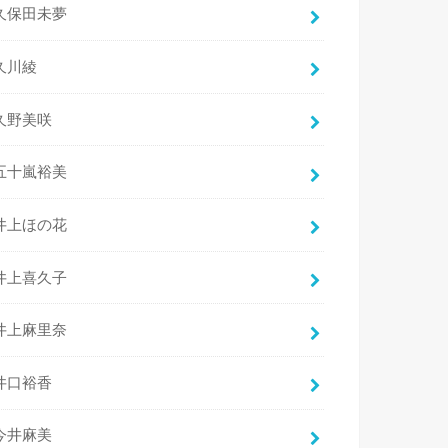
久保田未夢
久川綾
久野美咲
五十嵐裕美
井上ほの花
井上喜久子
井上麻里奈
井口裕香
今井麻美