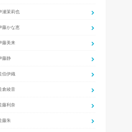
伊瀬茉莉也
伊藤かな恵
伊藤美来
伊藤静
佐伯伊織
佐倉綾音
佐藤利奈
佐藤朱