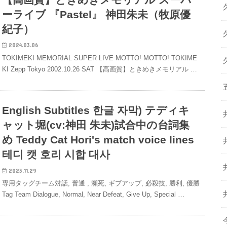
ーライブ 『Pastel』 神田朱未（牧原優
紀子）
2024.03.06
TOKIMEKI MEMORIAL SUPER LIVE MOTTO! MOTTO! TOKIME
KI Zepp Tokyo 2002.10.26 SAT 【高画質】ときめきメモリアル …
English Subtitles 한글 자막) テディキ
ャット堀(cv:神田 朱未)試合中の台詞集
め Teddy Cat Hori's match voice lines
테디 캣 호리 시합 대사
2023.11.29
専用タッグチーム対話, 普通 , 瀕死, ギブアップ, 必殺技, 勝利, 優勝
Tag Team Dialogue, Normal, Near Defeat, Give Up, Special …