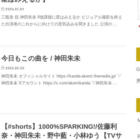
2026.03.09
三瓶泉 役 神田朱未 #放課後に星はみえるか ビジュアル撮影を終え
た出演者のこれからに向けての意気込みを聞きました 公演の …
今日もこの曲を / 神田朱未
2026.02.22
G
神田朱未 オフィシャルサイト https://kanda-akemi.themedia.jp/ ▽
神田朱未 Xアカウント https://x.com/akemikanda ▽神田朱未 …
【#shorts】1000%SPARKING!/佐藤利
奈・神田朱未・野中藍・小林ゆう【TVサ
P