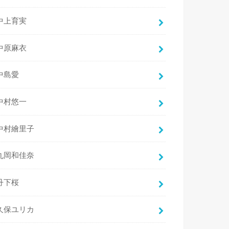
中上育実
中原麻衣
中島愛
中村悠一
中村繪里子
丸岡和佳奈
丹下桜
久保ユリカ