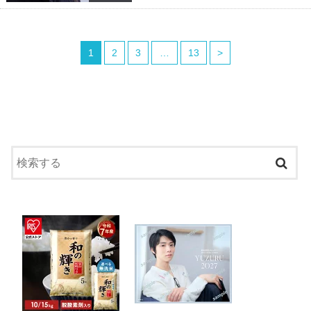
1
2
3
…
13
>