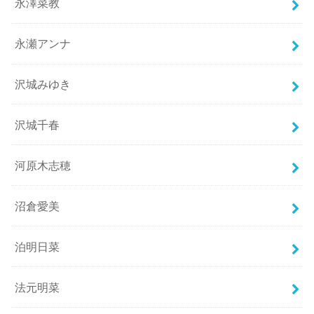
永澤菜教
永瀬アンナ
沢城みゆき
沢城千春
河原木志穂
沼倉愛美
泊明日菜
法元明菜