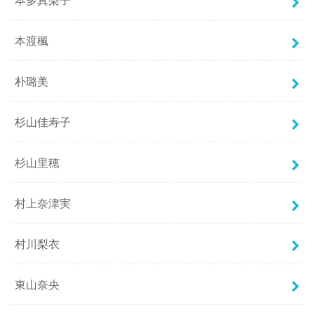
本多真梨子
本渡楓
朴璐美
杉山佳寿子
杉山里穂
村上奈津実
村川梨衣
東山奈央