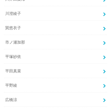
川澄綾子
巽悠衣子
市ノ瀬加那
平塚紗依
平田真菜
平野綾
広橋涼