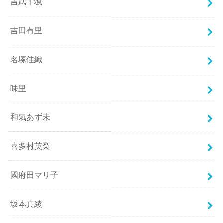
吉武千颯
吉田有里
名塚佳織
味里
和氣あず未
喜多村英梨
國府田マリ子
坂本真綾