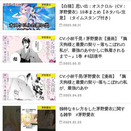
茅野愛衣
【白猫】思い出：オスクロル（CV：
茅野愛衣）10本まとめ【ネタバレ注
意】（タイムスタンプ付き）
2025.08.31
茅野愛衣
CV:小林千晃 / 茅野愛衣【漫画】『鴉
天狗様と最愛の契り～落ちこぼれの
私が、最強のあやかしに執着される
まで～』1巻 ＃6話後半
2025.05.13
茅野愛衣
CV:小林千晃/茅野愛衣【漫画】 『鴉
天狗様と最愛の契り~落ちこぼれの私
が、最強のあや
2025.04.20
茅野愛衣
独特なキレ方をした茅野愛衣に関す
る雑学 #茅野愛衣
2025.03.22