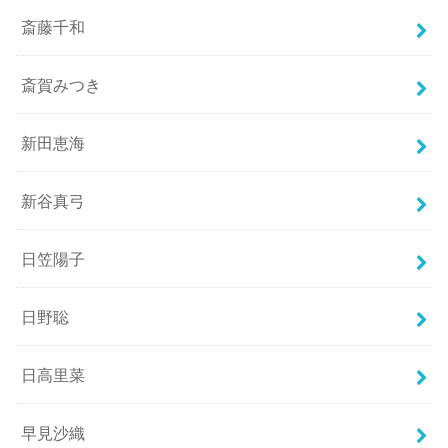
斎藤千和
斎賀みつき
新田恵海
新谷真弓
日笠陽子
日野聡
日高里菜
早見沙織