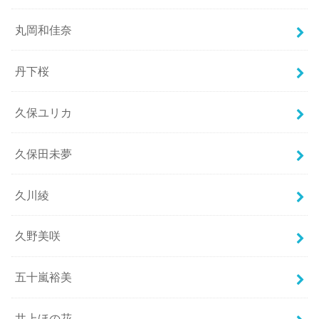
丸岡和佳奈
丹下桜
久保ユリカ
久保田未夢
久川綾
久野美咲
五十嵐裕美
井上ほの花