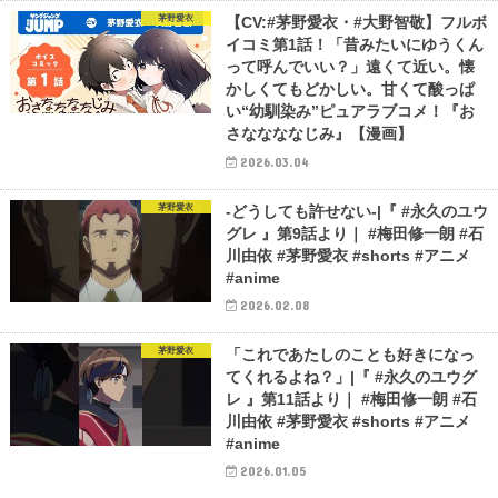
茅野愛衣
【CV:#茅野愛衣・#大野智敬】フルボ
イコミ第1話！「昔みたいにゆうくん
って呼んでいい？」遠くて近い。懐
かしくてもどかしい。甘くて酸っぱ
い“幼馴染み”ピュアラブコメ！『お
さななななじみ』【漫画】
2026.03.04
茅野愛衣
-どうしても許せない-|『 #永久のユウ
グレ 』第9話より｜ #梅田修一朗 #石
川由依 #茅野愛衣 #shorts #アニメ
#anime
2026.02.08
茅野愛衣
「これであたしのことも好きになっ
てくれるよね？」|『 #永久のユウグ
レ 』第11話より｜ #梅田修一朗 #石
川由依 #茅野愛衣 #shorts #アニメ
#anime
2026.01.05