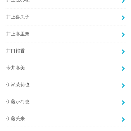
井上喜久子
井上麻里奈
井口裕香
今井麻美
伊瀬茉莉也
伊藤かな恵
伊藤美来