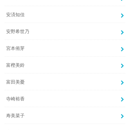
安済知佳
安野希世乃
宮本侑芽
富樫美鈴
富田美憂
寺崎裕香
寿美菜子