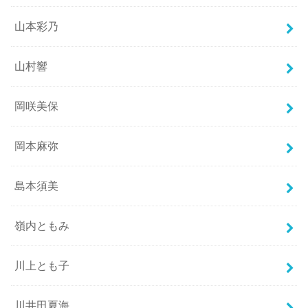
山本彩乃
山村響
岡咲美保
岡本麻弥
島本須美
嶺内ともみ
川上とも子
川井田夏海