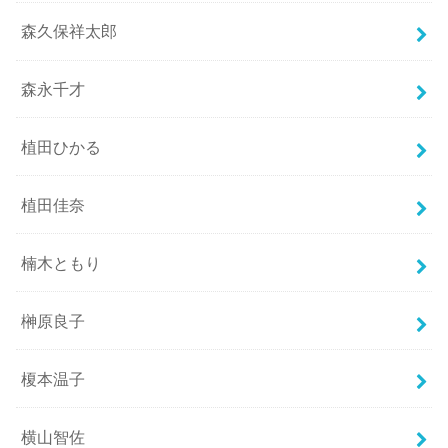
森久保祥太郎
森永千才
植田ひかる
植田佳奈
楠木ともり
榊原良子
榎本温子
横山智佐