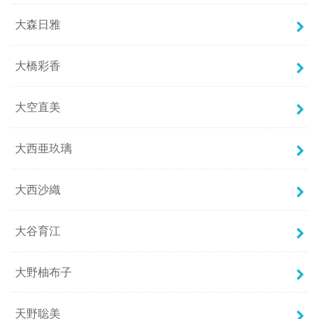
大森日雅
大橋彩香
大空直美
大西亜玖璃
大西沙織
大谷育江
大野柚布子
天野聡美