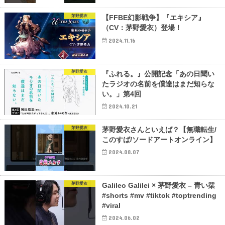
茅野愛衣
【FFBE幻影戦争】『エキシア』
（CV：茅野愛衣）登場！
2024.11.16
茅野愛衣
『ふれる。』公開記念「あの日聞い
たラジオの名前を僕達はまだ知らな
い。」第4回
2024.10.21
茅野愛衣
茅野愛衣さんといえば？【無職転生/
このすば/ソードアートオンライン】
2024.08.07
茅野愛衣
Galileo Galilei × 茅野愛衣 – 青い栞
#shorts #mv #tiktok #toptrending
#viral
2024.06.02