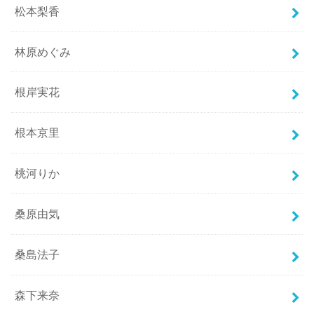
松本梨香
林原めぐみ
根岸実花
根本京里
桃河りか
桑原由気
桑島法子
森下来奈