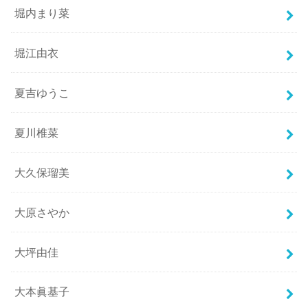
堀内まり菜
堀江由衣
夏吉ゆうこ
夏川椎菜
大久保瑠美
大原さやか
大坪由佳
大本眞基子