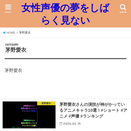
女性声優の夢をしば
menu
search
らく見ない
HOME
茅野愛衣
CATEGORY
茅野愛衣
茅野愛衣
茅野愛衣
茅野愛衣さんの演技が神がかってい
るアニメキャラ10選！#ショート #ア
ニメ #声優 #ランキング
2026.05.19