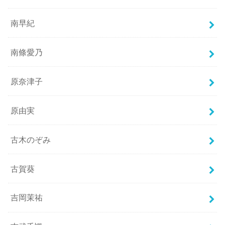
南早紀
南條愛乃
原奈津子
原由実
古木のぞみ
古賀葵
吉岡茉祐