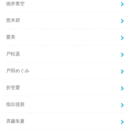
徳井青空
悠木碧
愛美
戸松遥
戸田めぐみ
折笠愛
指出毬亜
斉藤朱夏