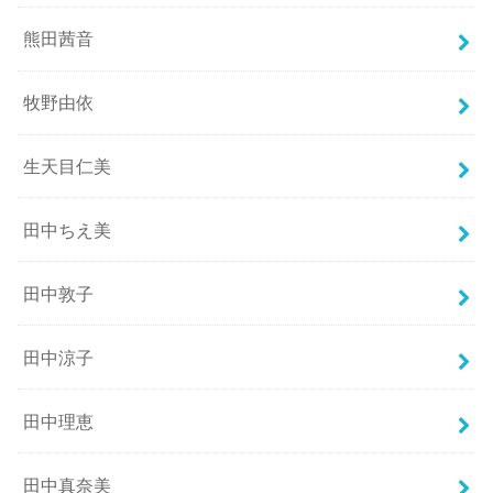
熊田茜音
牧野由依
生天目仁美
田中ちえ美
田中敦子
田中涼子
田中理恵
田中真奈美