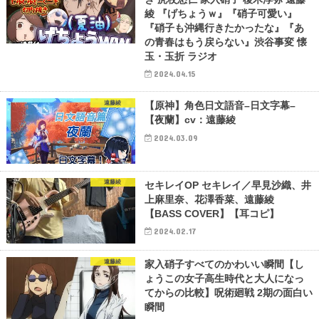
綾 『げちょうｗ』『硝子可愛い』
『硝子も沖縄行きたかったな』『あ
の青春はもう戻らない』渋谷事変 懐
玉・玉折 ラジオ
2024.04.15
遠藤綾
【原神】角色日文語音–日文字幕–
【夜蘭】cv：遠藤綾
2024.03.09
遠藤綾
セキレイOP セキレイ／早見沙織、井
上麻里奈、花澤香菜、遠藤綾
【BASS COVER】【耳コピ】
2024.02.17
遠藤綾
家入硝子すべてのかわいい瞬間【し
ょうこの女子高生時代と大人になっ
てからの比較】呪術廻戦 2期の面白い
瞬間