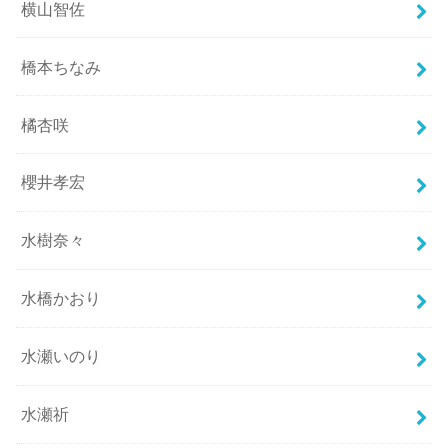
横山智佐
橋本ちなみ
橘杏咲
櫻井孝宏
水樹奈々
水橋かおり
水瀬いのり
水瀬祈