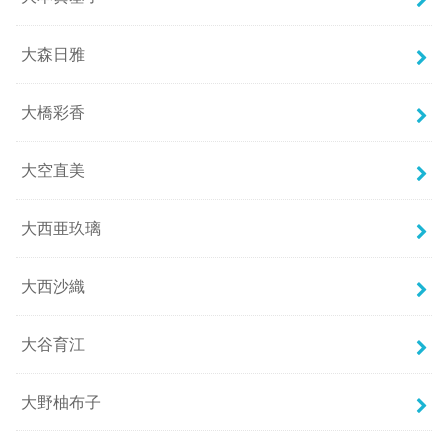
大森日雅
大橋彩香
大空直美
大西亜玖璃
大西沙織
大谷育江
大野柚布子