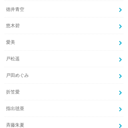
徳井青空
悠木碧
愛美
戸松遥
戸田めぐみ
折笠愛
指出毬亜
斉藤朱夏