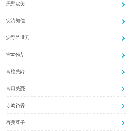
天野聡美
安済知佳
安野希世乃
宮本侑芽
富樫美鈴
富田美憂
寺崎裕香
寿美菜子