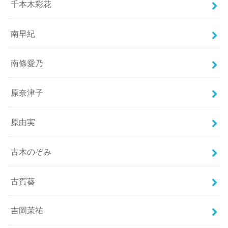
千本木彩花
南早紀
南條愛乃
原奈津子
原由実
古木のぞみ
古賀葵
吉岡茉祐