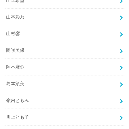
山本希望
山本彩乃
山村響
岡咲美保
岡本麻弥
島本須美
嶺内ともみ
川上とも子