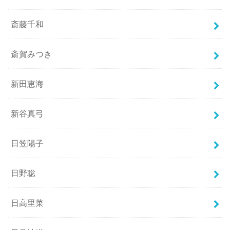
斎藤千和
斎賀みつき
新田恵海
新谷真弓
日笠陽子
日野聡
日高里菜