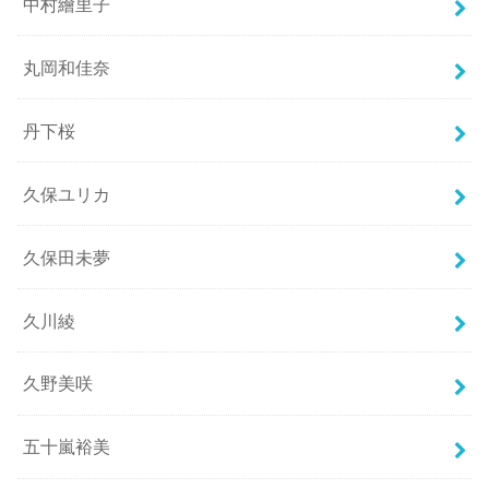
中村繪里子
丸岡和佳奈
丹下桜
久保ユリカ
久保田未夢
久川綾
久野美咲
五十嵐裕美