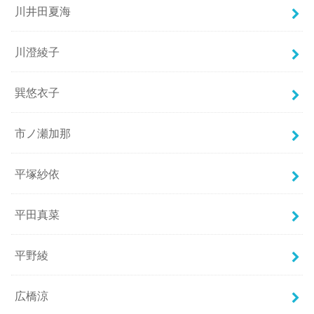
川井田夏海
川澄綾子
巽悠衣子
市ノ瀬加那
平塚紗依
平田真菜
平野綾
広橋涼