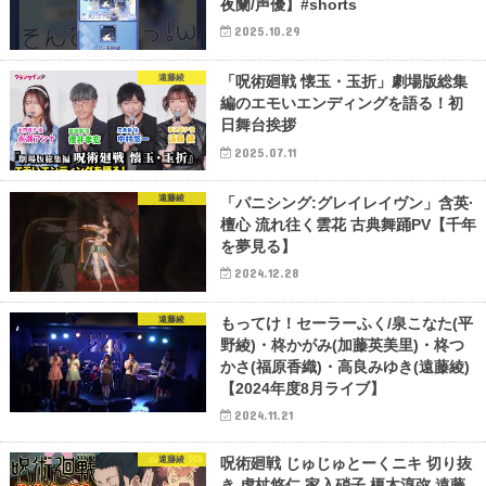
夜蘭/声優】#shorts
2025.10.29
遠藤綾
「呪術廻戦 懐玉・玉折」劇場版総集
編のエモいエンディングを語る！初
⽇舞台挨拶
2025.07.11
遠藤綾
「パニシング:グレイレイヴン」含英·
檀心 流れ往く雲花 古典舞踊PV【千年
を夢見る】
2024.12.28
遠藤綾
もってけ！セーラーふく/泉こなた(平
野綾)・柊かがみ(加藤英美里)・柊つ
かさ(福原香織)・高良みゆき(遠藤綾)
【2024年度8月ライブ】
2024.11.21
遠藤綾
呪術廻戦 じゅじゅとーくニキ 切り抜
き 虎杖悠仁 家入硝子 榎木淳弥 遠藤