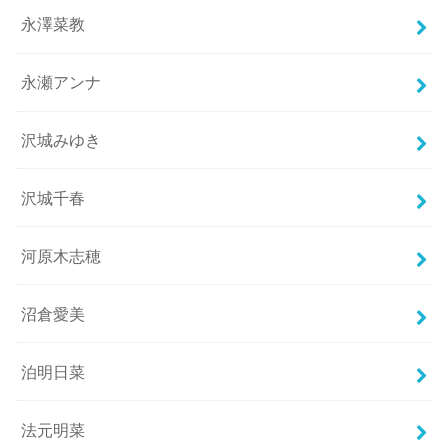
永澤菜教
永瀬アンナ
沢城みゆき
沢城千春
河原木志穂
沼倉愛美
泊明日菜
法元明菜