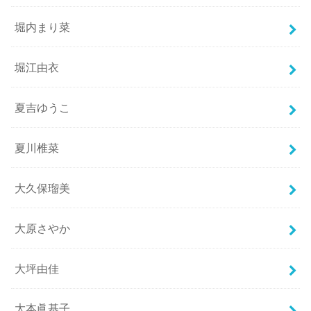
堀内まり菜
堀江由衣
夏吉ゆうこ
夏川椎菜
大久保瑠美
大原さやか
大坪由佳
大本眞基子