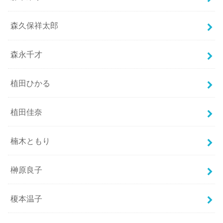
森久保祥太郎
森永千才
植田ひかる
植田佳奈
楠木ともり
榊原良子
榎本温子