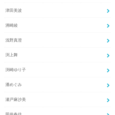
津田美波
洲崎綾
浅野真澄
渕上舞
渕崎ゆり子
潘めぐみ
瀬戸麻沙美
照井春佳