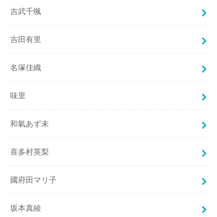
吉武千颯
吉田有里
名塚佳織
味里
和氣あず未
喜多村英梨
國府田マリ子
坂本真綾