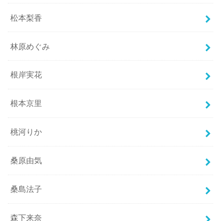
松本梨香
林原めぐみ
根岸実花
根本京里
桃河りか
桑原由気
桑島法子
森下来奈