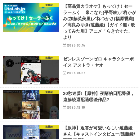
遠藤綾
【高品質カラオケ】もってけ！セー
ラーふく – 泉こなた(平野綾)／柊かが
み(加藤英美里)／柊つかさ(福原香織)
／高良みゆき(遠藤綾)【ガイド無 / 歌
ってみた用】アニメ「らき☆すた」
より
2026.03.16
遠藤綾
ゼンレスゾーンゼロ キャラクターボ
イス アストラ・ヤオ
2026.01.26
遠藤綾
20秒速普!【原神】夜蘭的日配聲優，
遠藤綾還配過哪些作品?
2025.12.10
遠藤綾
【原神】返答が可愛いらしい遠藤綾
さん【キャストインタビュー/遠藤綾/