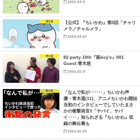
2024.09.11
青木遥
【公式】『ちいかわ』第5話「チャリ
メラ／チャルメラ」
2024.09.07
青木遥
82-party 10th『鼠boy's』001
Guest:青木悠
2024.03.17
青木遥
「なんで私が‥‥‥」ちいかわ声
優・青木遥(11)、アニメちいかわ開始
当初のインタビューでしていたまさ
かの衝撃発言‼︎「ヤバイ、ヤバ
イ‥‥」知られざる『ちいかわ』収
録の舞台裏も
2024.03.05