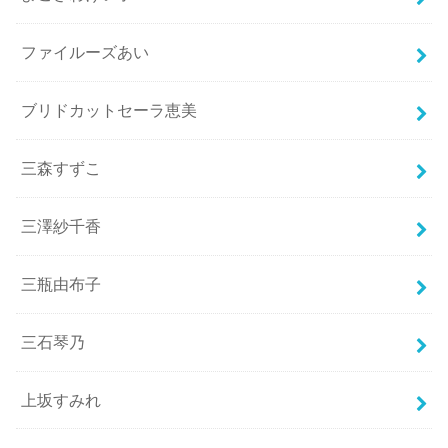
ファイルーズあい
ブリドカットセーラ恵美
三森すずこ
三澤紗千香
三瓶由布子
三石琴乃
上坂すみれ