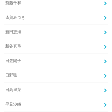
斎藤千和
斎賀みつき
新田恵海
新谷真弓
日笠陽子
日野聡
日高里菜
早見沙織