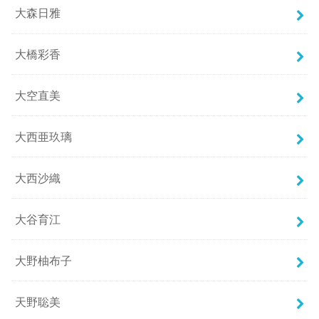
大森日雅
大橋彩香
大空直美
大西亜玖璃
大西沙織
大谷育江
大野柚布子
天野聡美