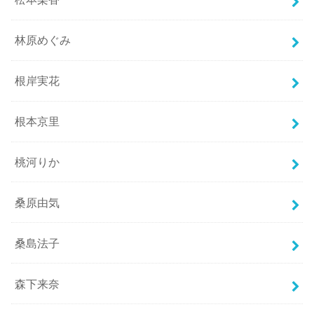
林原めぐみ
根岸実花
根本京里
桃河りか
桑原由気
桑島法子
森下来奈