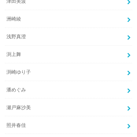
津田美波
洲崎綾
浅野真澄
渕上舞
渕崎ゆり子
潘めぐみ
瀬戸麻沙美
照井春佳