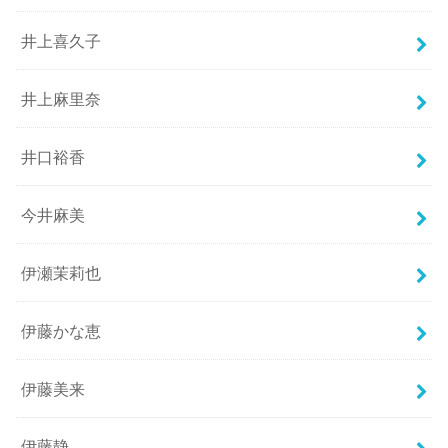
井上喜久子
井上麻里奈
井口裕香
今井麻美
伊瀬茉莉也
伊藤かな恵
伊藤美来
伊藤静