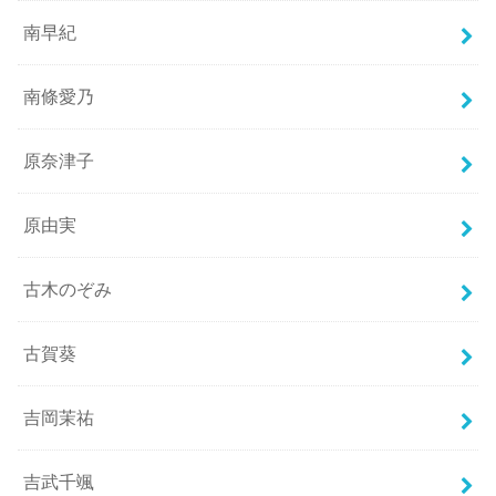
南早紀
南條愛乃
原奈津子
原由実
古木のぞみ
古賀葵
吉岡茉祐
吉武千颯