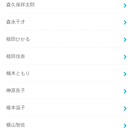
森久保祥太郎
森永千才
植田ひかる
植田佳奈
楠木ともり
榊原良子
榎本温子
横山智佐