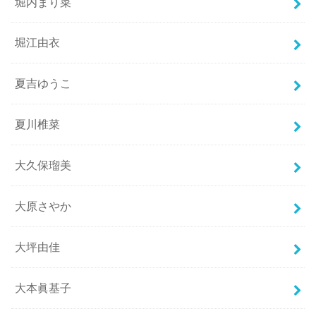
堀内まり菜
堀江由衣
夏吉ゆうこ
夏川椎菜
大久保瑠美
大原さやか
大坪由佳
大本眞基子