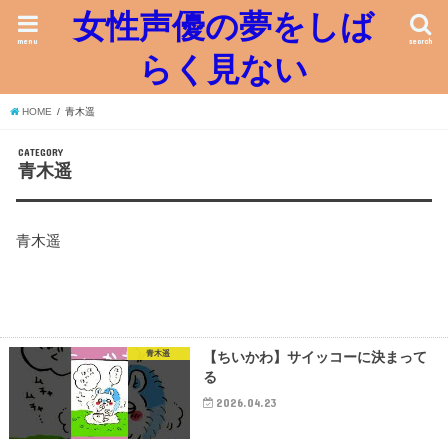
女性声優の夢をしば
menu
search
らく見ない
HOME
青木遥
CATEGORY
青木遥
青木遥
青木遥
【ちいかわ】サイッコーに決まって
る
2026.04.23