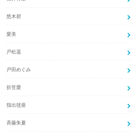
悠木碧
愛美
戸松遥
戸田めぐみ
折笠愛
指出毬亜
斉藤朱夏