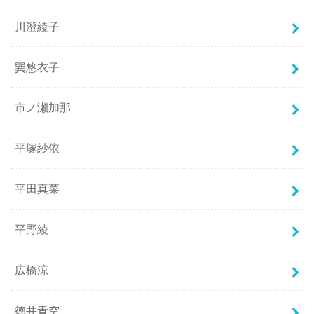
川澄綾子
巽悠衣子
市ノ瀬加那
平塚紗依
平田真菜
平野綾
広橋涼
徳井青空