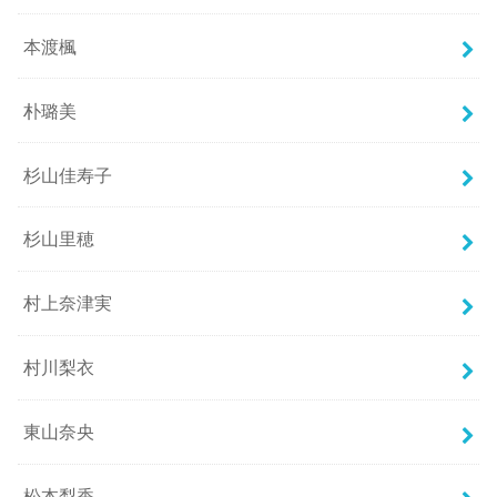
本渡楓
朴璐美
杉山佳寿子
杉山里穂
村上奈津実
村川梨衣
東山奈央
松本梨香