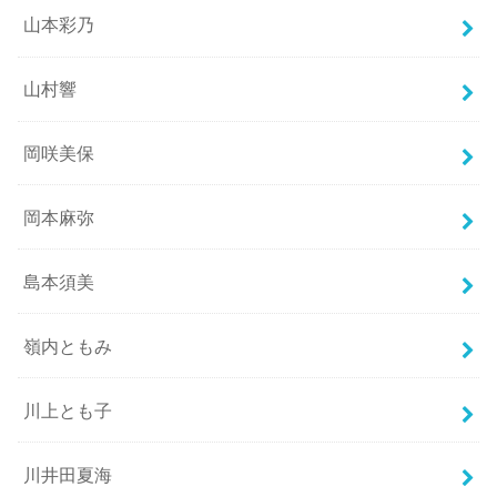
山本彩乃
山村響
岡咲美保
岡本麻弥
島本須美
嶺内ともみ
川上とも子
川井田夏海