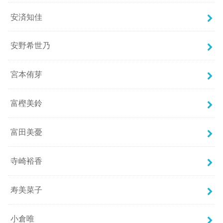
安済知佳
安野希世乃
宮本侑芽
富樫美鈴
富田美憂
寺崎裕香
寿美菜子
小倉唯