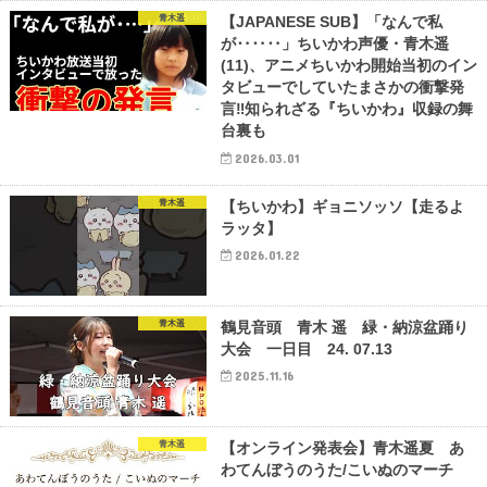
青木遥
【JAPANESE SUB】「なんで私
が‥‥‥」ちいかわ声優・青木遥
(11)、アニメちいかわ開始当初のイン
タビューでしていたまさかの衝撃発
言‼︎知られざる『ちいかわ』収録の舞
台裏も
2026.03.01
青木遥
【ちいかわ】ギョニソッソ【走るよ
ラッタ】
2026.01.22
青木遥
鶴見音頭 青木 遥 緑・納涼盆踊り
大会 一日目 24. 07.13
2025.11.16
青木遥
【オンライン発表会】青木遥夏 あ
わてんぼうのうた/こいぬのマーチ