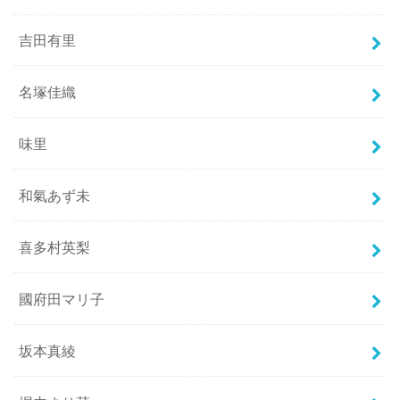
吉田有里
名塚佳織
味里
和氣あず未
喜多村英梨
國府田マリ子
坂本真綾