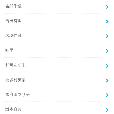
吉武千颯
吉田有里
名塚佳織
味里
和氣あず未
喜多村英梨
國府田マリ子
坂本真綾