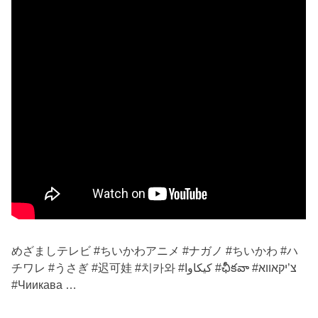
めざましテレビ #ちいかわアニメ #ナガノ #ちいかわ #ハ
チワレ #うさぎ #迟可娃 #치카와 #كيكاوا #ఛీకవా #צ’יקאווא
#Чиикава …