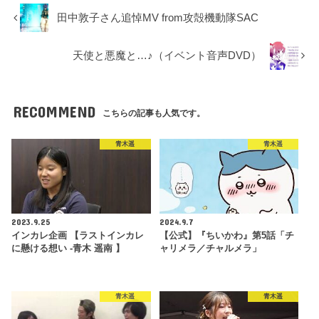
田中敦子さん追悼MV from攻殻機動隊SAC
天使と悪魔と…♪（イベント音声DVD）
RECOMMEND
こちらの記事も人気です。
青木遥
青木遥
2023.9.25
2024.9.7
インカレ企画 【ラストインカレ
【公式】『ちいかわ』第5話「チ
に懸ける想い -青木 遥南 】
ャリメラ／チャルメラ」
青木遥
青木遥