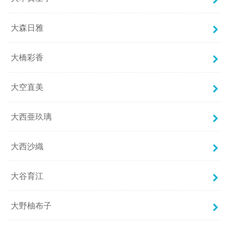
大森日雅
大橋彩香
大空直美
大西亜玖璃
大西沙織
大谷育江
大野柚布子