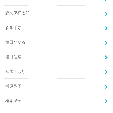
森久保祥太郎
森永千才
植田ひかる
植田佳奈
楠木ともり
榊原良子
榎本温子