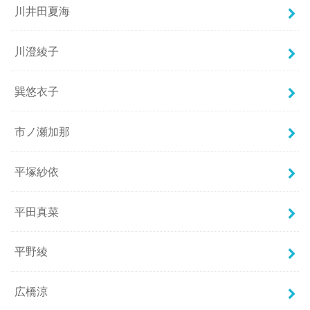
川井田夏海
川澄綾子
巽悠衣子
市ノ瀬加那
平塚紗依
平田真菜
平野綾
広橋涼