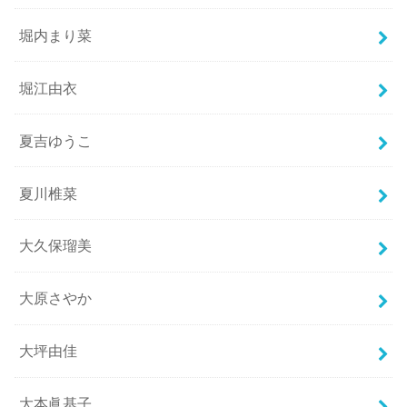
堀内まり菜
堀江由衣
夏吉ゆうこ
夏川椎菜
大久保瑠美
大原さやか
大坪由佳
大本眞基子