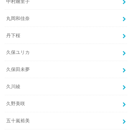
中村繪里子
丸岡和佳奈
丹下桜
久保ユリカ
久保田未夢
久川綾
久野美咲
五十嵐裕美