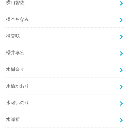
横山智佐
橋本ちなみ
橘杏咲
櫻井孝宏
水樹奈々
水橋かおり
水瀬いのり
水瀬祈