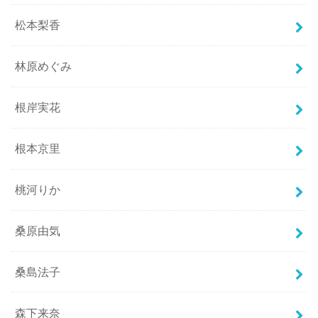
松本梨香
林原めぐみ
根岸実花
根本京里
桃河りか
桑原由気
桑島法子
森下来奈