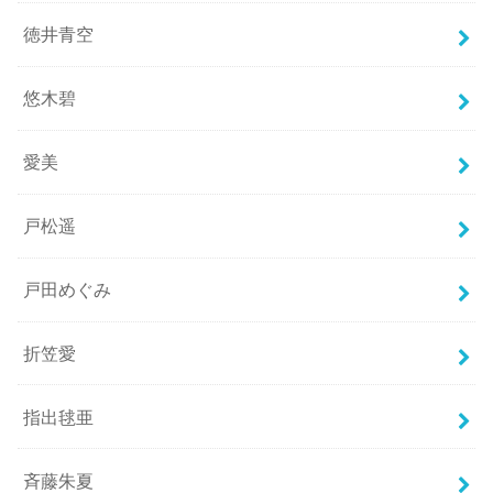
徳井青空
悠木碧
愛美
戸松遥
戸田めぐみ
折笠愛
指出毬亜
斉藤朱夏