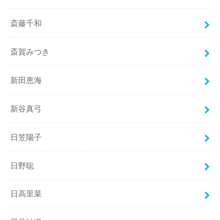
斎藤千和
斎賀みつき
新田恵海
新谷真弓
日笠陽子
日野聡
日高里菜