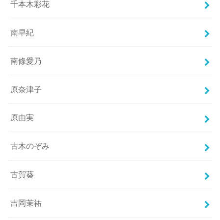
千本木彩花
南早紀
南條愛乃
原奈津子
原由実
古木のぞみ
古賀葵
吉岡茉祐