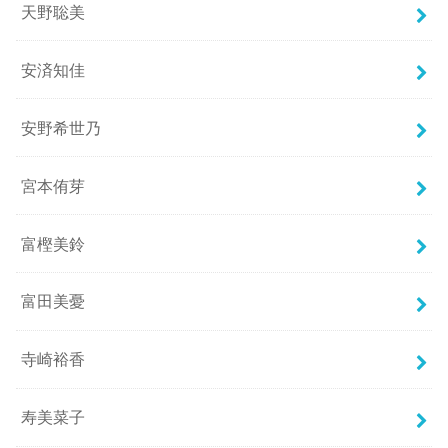
天野聡美
安済知佳
安野希世乃
宮本侑芽
富樫美鈴
富田美憂
寺崎裕香
寿美菜子