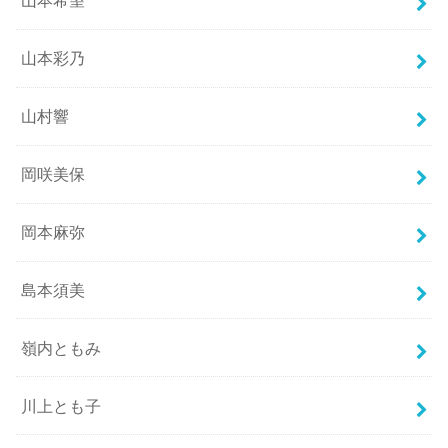
山本希望
山本彩乃
山村響
岡咲美保
岡本麻弥
島本須美
嶺内ともみ
川上とも子