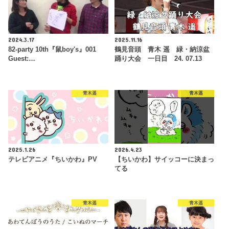
2024.3.17
2025.11.16
82-party 10th『鼠boy's』001
鶴見音頭 青木 遥 緑・納涼盆
Guest:…
踊り大会 一日目 24. 07.13
青木遥
青木遥
2025.1.26
2026.4.23
テレビアニメ『ちいかわ』PV
【ちいかわ】サイッコーに決まっ
てる
青木遥
青木遥