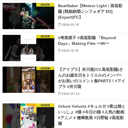
高垣彩陽
BeatSaber【Meteor Light / 高垣彩
陽 [戦姫絶唱シンフォギア ED]
(Expert)FC】
2026.05.10
高垣彩陽
#寿美菜子 #高垣彩陽 「Beyond
Days」Making Film ー06ー
2025.12.12
高垣彩陽
【アイプラ】井川葵(CV.高垣彩陽)さ
んのお誕生日をトリエルのメンバー
がお祝いのコメント集PART3！#アイ
プラ #井川葵
2025.07.24
高垣彩陽
#short #shorts #キュルガ #夜は猫と
いっしょ #猫 #今日の猫 #人気の動画
#アニメ # 種﨑敦美 #日野聡 #高垣彩
陽