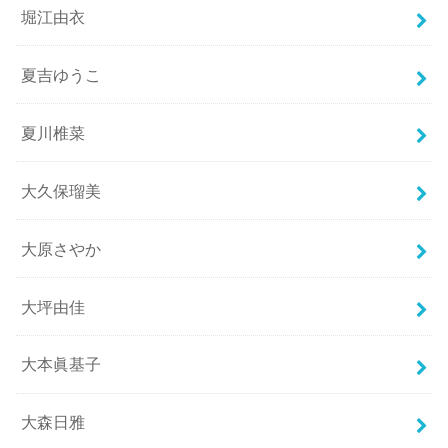
堀江由衣
夏吉ゆうこ
夏川椎菜
大久保瑠美
大原さやか
大坪由佳
大本眞基子
大森日雅