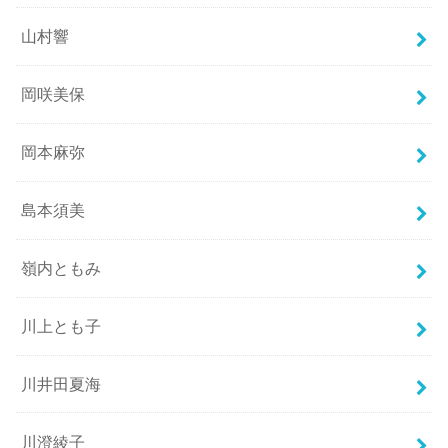
山村響
岡咲美保
岡本麻弥
島本須美
嶺内ともみ
川上とも子
川井田夏海
川澄綾子