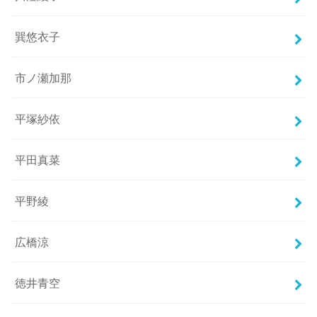
巽悠衣子
市ノ瀬加那
平塚紗依
平田真菜
平野綾
広橋涼
徳井青空