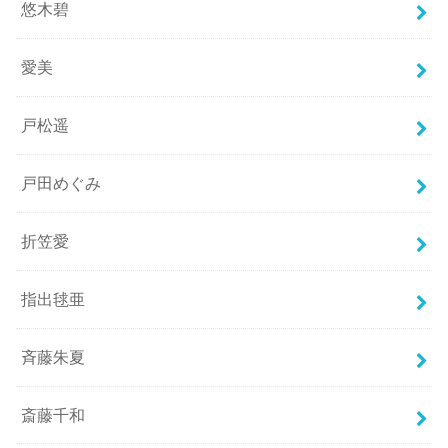
悠木碧
愛美
戸松遥
戸田めぐみ
折笠愛
指出毬亜
斉藤朱夏
斎藤千和