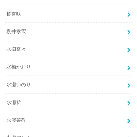
橘杏咲
櫻井孝宏
水樹奈々
水橋かおり
水瀬いのり
水瀬祈
永澤菜教