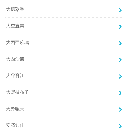
大橋彩香
大空直美
大西亜玖璃
大西沙織
大谷育江
大野柚布子
天野聡美
安済知佳