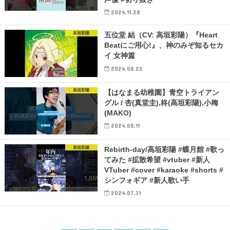
2024.11.28
高垣彩陽
五位堂 結（CV: 高垣彩陽）『Heart
Beatにご用心!』、神のみぞ知るセカ
イ 女神篇
2024.08.22
高垣彩陽
【はなまる幼稚園】青空トライアン
グル / 杏(真堂圭),柊(高垣彩陽),小梅
(MAKO)
2024.08.11
高垣彩陽
Rebirth-day/高垣彩陽 #蝶月館 #歌っ
てみた #拡散希望 #vtuber #新人
VTuber #cover #karaoke #shorts #
シンフォギア #新人歌い手
2024.07.31