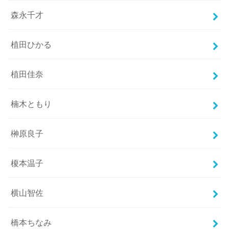
森永千才
植田ひかる
植田佳奈
楠木ともり
榊原良子
榎本温子
横山智佐
橋本ちなみ