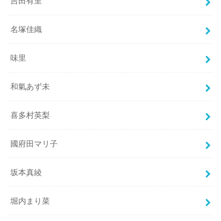
吉田有里
名塚佳織
味里
和氣あず未
喜多村英梨
國府田マリ子
坂本真綾
堀内まり菜