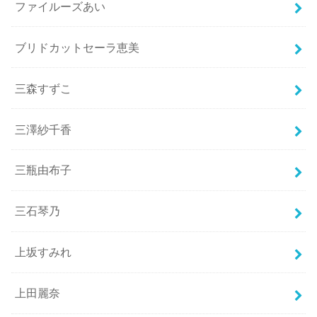
ファイルーズあい
ブリドカットセーラ恵美
三森すずこ
三澤紗千香
三瓶由布子
三石琴乃
上坂すみれ
上田麗奈