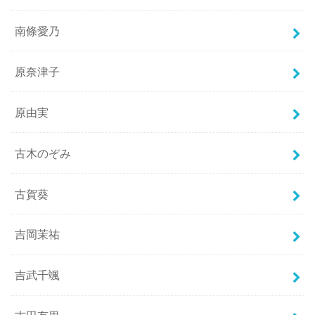
南條愛乃
原奈津子
原由実
古木のぞみ
古賀葵
吉岡茉祐
吉武千颯