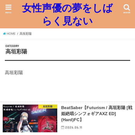
女性声優の夢をしば
menu
search
らく見ない
HOME
高垣彩陽
CATEGORY
高垣彩陽
高垣彩陽
高垣彩陽
BeatSaber【Futurism / 高垣彩陽 [戦
姫絶唱シンフォギアAXZ ED]
(Hard)FC】
2026.06.11