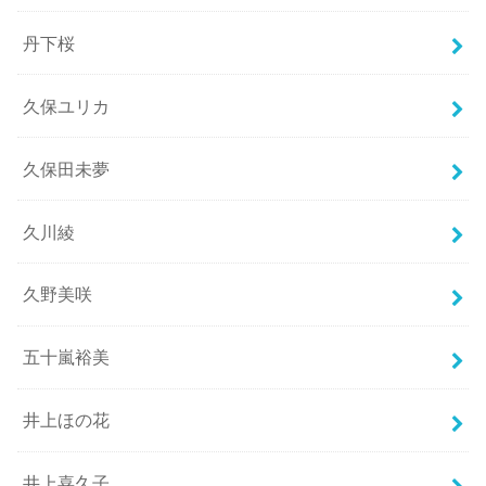
丹下桜
久保ユリカ
久保田未夢
久川綾
久野美咲
五十嵐裕美
井上ほの花
井上喜久子