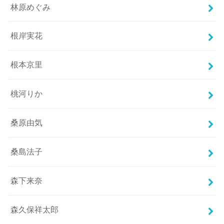
林原めぐみ
根岸実花
根本京里
桃河りか
桑原由気
桑島法子
森下来奈
森久保祥太郎