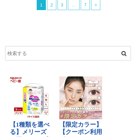
1
2
3
…
7
>