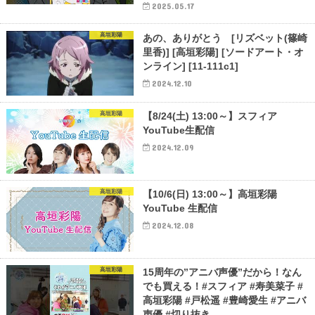
2025.05.17
高垣彩陽
あの、ありがとう [リズベット(篠崎
里香)] [高垣彩陽] [ソードアート・オ
ンライン] [11-111c1]
2024.12.10
高垣彩陽
【8/24(土) 13:00～】スフィア
YouTube生配信
2024.12.09
高垣彩陽
【10/6(日) 13:00～】高垣彩陽
YouTube 生配信
2024.12.08
高垣彩陽
15周年の”アニバ声優”だから！なん
でも買える！#スフィア #寿美菜子 #
高垣彩陽 #戸松遥 #豊崎愛生 #アニバ
声優 #切り抜き