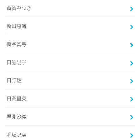
斎賀みつき
新田恵海
新谷真弓
日笠陽子
日野聡
日高里菜
早見沙織
明坂聡美