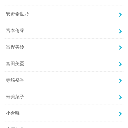
安野希世乃
宮本侑芽
富樫美鈴
富田美憂
寺崎裕香
寿美菜子
小倉唯