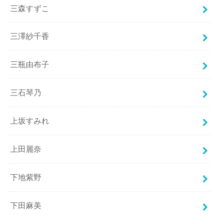
三森すずこ
三澤紗千香
三瓶由布子
三石琴乃
上坂すみれ
上田麗奈
下地紫野
下田麻美