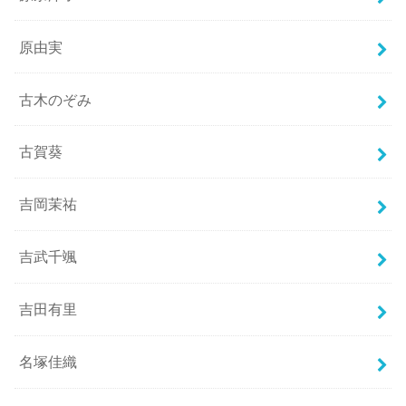
原由実
古木のぞみ
古賀葵
吉岡茉祐
吉武千颯
吉田有里
名塚佳織