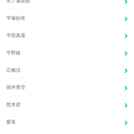
市ノ瀬加那
平塚紗依
平田真菜
平野綾
広橋涼
徳井青空
悠木碧
愛美