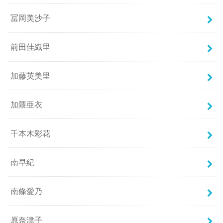
冨岡美沙子
前田佳織里
加藤英美里
加隈亜衣
千本木彩花
南早紀
南條愛乃
原奈津子