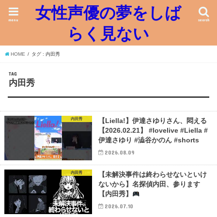
女性声優の夢をしば
menu
search
らく見ない
HOME
タグ : 内田秀
TAG
内田秀
内田秀
【Liella!】伊達さゆりさん、悶える
【2026.02.21】 #lovelive #Liella #
伊達さゆり #澁谷かのん #shorts
2026.08.09
内田秀
【未解決事件は終わらせないといけ
ないから】名探偵内田、参ります
【内田秀】
2026.07.10