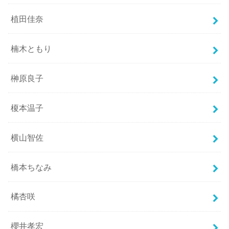
植田佳奈
楠木ともり
榊原良子
榎本温子
横山智佐
橋本ちなみ
橘杏咲
櫻井孝宏