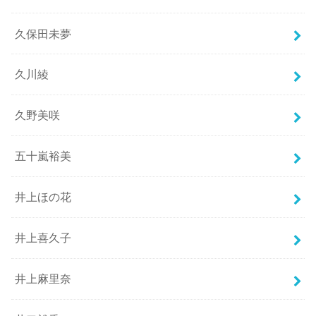
久保田未夢
久川綾
久野美咲
五十嵐裕美
井上ほの花
井上喜久子
井上麻里奈