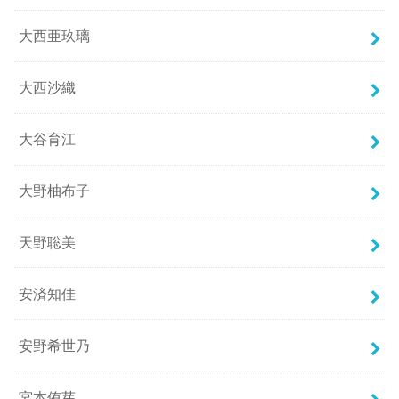
大西亜玖璃
大西沙織
大谷育江
大野柚布子
天野聡美
安済知佳
安野希世乃
宮本侑芽