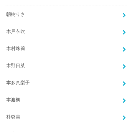
朝樹りさ
木戸衣吹
木村珠莉
木野日菜
本多真梨子
本渡楓
朴璐美