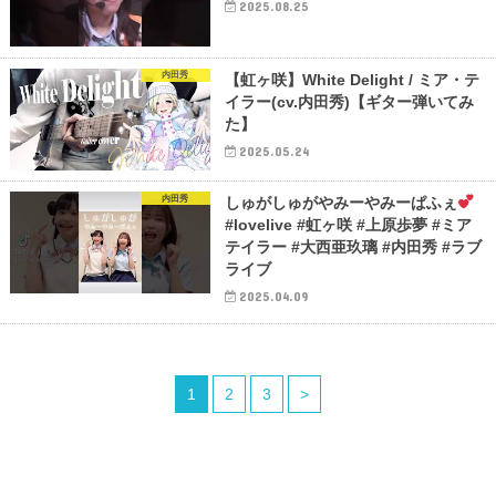
2025.08.25
内田秀
【虹ヶ咲】White Delight / ミア・テ
イラー(cv.内田秀)【ギター弾いてみ
た】
2025.05.24
内田秀
しゅがしゅがやみーやみーぱふぇ
#lovelive #虹ヶ咲 #上原歩夢 #ミア
テイラー #大西亜玖璃 #内田秀 #ラブ
ライブ
2025.04.09
1
2
3
>