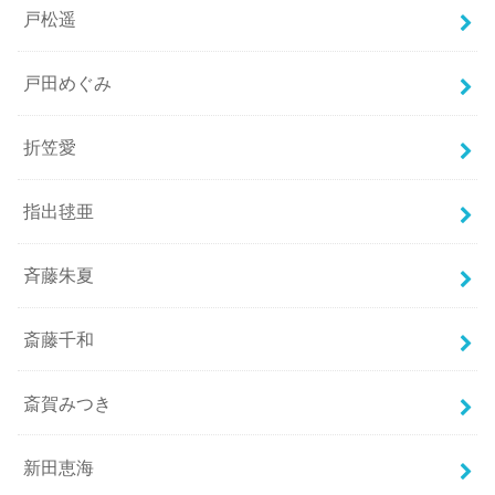
戸松遥
戸田めぐみ
折笠愛
指出毬亜
斉藤朱夏
斎藤千和
斎賀みつき
新田恵海