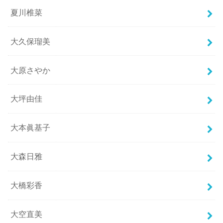
夏川椎菜
大久保瑠美
大原さやか
大坪由佳
大本眞基子
大森日雅
大橋彩香
大空直美