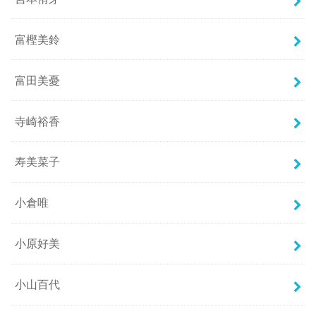
富樫美鈴
富田美憂
寺崎裕香
寿美菜子
小倉唯
小原好美
小山百代