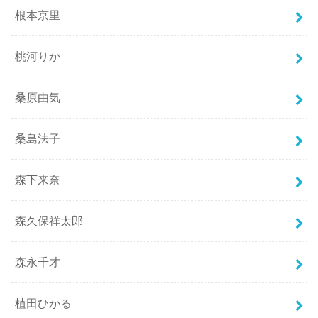
根本京里
桃河りか
桑原由気
桑島法子
森下来奈
森久保祥太郎
森永千才
植田ひかる