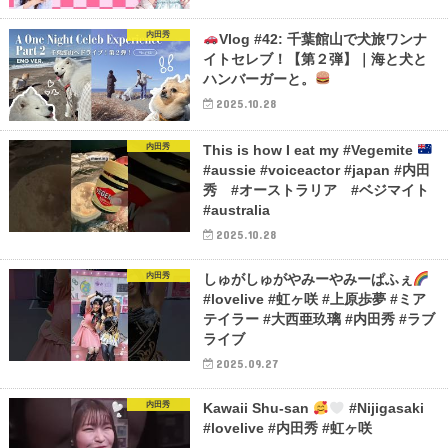
内田秀
Vlog #42: 千葉館山で犬旅ワンナ
イトセレブ！【第２弾】｜海と犬と
ハンバーガーと。
2025.10.28
内田秀
This is how I eat my #Vegemite
#aussie #voiceactor #japan #内田
秀 #オーストラリア #ベジマイト
#australia
2025.10.28
内田秀
しゅがしゅがやみーやみーぱふぇ
#lovelive #虹ヶ咲 #上原歩夢 #ミア
テイラー #大西亜玖璃 #内田秀 #ラブ
ライブ
2025.09.27
内田秀
Kawaii Shu-san
#Nijigasaki
#lovelive #内田秀 #虹ヶ咲