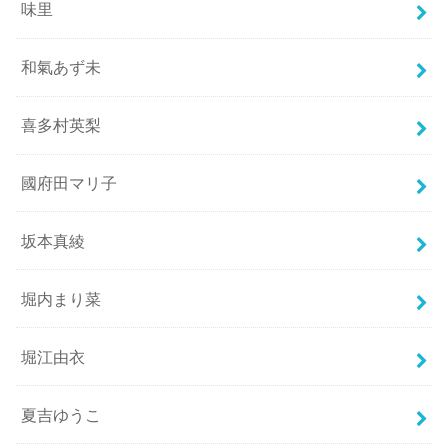
味里
和氣あず未
喜多村英梨
國府田マリ子
坂本真綾
堀内まり菜
堀江由衣
夏吉ゆうこ