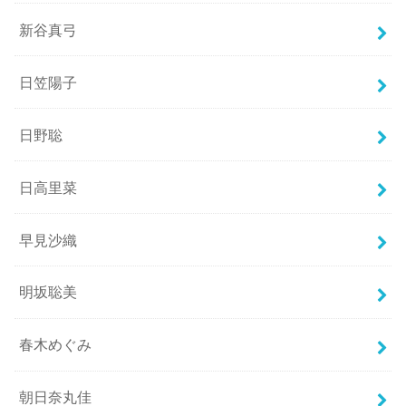
新谷真弓
日笠陽子
日野聡
日高里菜
早見沙織
明坂聡美
春木めぐみ
朝日奈丸佳