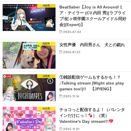
内田秀
BeatSaber【Joy is All Around/ミ
ア・テイラー (CV.内田 秀)[ラブライ
ブ!虹ヶ咲学園スクールアイドル同好
会](Expert)】
2026.07.02
内田秀
女性声優 内田秀さん 犬との戯れ
2026.01.23
内田秀
①雑談配信ゲームもするかも！？
♪Talking stream (Might also play
games too!)!! 【JP/ENG】
2025.11.14
内田秀
チョコっと配信するよ！（バレンタ
インだけにっ！
）（笑）
Valentine's Day stream!!!
2025.11.01