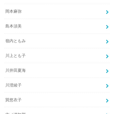
岡本麻弥
島本須美
嶺内ともみ
川上とも子
川井田夏海
川澄綾子
巽悠衣子