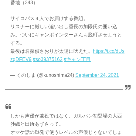
番地（343）
サイコパス４人でお届けする番組。
リスナーに厳しい追い出し番長の加隈氏の囲い込
み。ついにキャンポインターさんも脱町させようと
する。
最後は名探偵さおりが太陽に吠えた。
https://t.co/dUs
zqDFEV9
#so39375162
#キャン丁目
— くのしま (@kunoshima24)
September 24, 2021
しかも声優が兼役ではなく、ガルパン初登場の大西
沙織と田所あずさって。
オマケ話の単発で使うレベルの声優じゃないでしょ