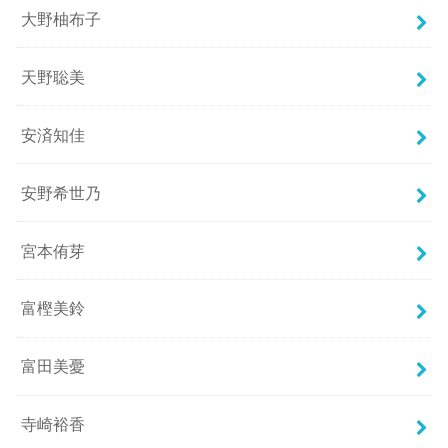
大野柚布子
天野聡美
安済知佳
安野希世乃
宮本侑芽
富樫美鈴
富田美憂
寺崎裕香