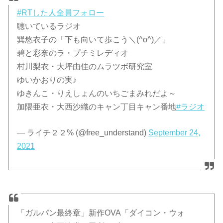
#RTした人全員フォロー
聴いているラジオ
巽悠衣子の「下も向いて歩こう＼(^o^)／」
碧と彩奈のラ・プチミレディオ
村川梨衣・大坪由佳のムラツボ研究室
ゆいかおりの実♪
ゆきんこ・りえしょんのいちごまみれだよ～
加隈亜衣・大西沙織のキャン丁目キャン番地
#ラジオ
— ライチ２２% (@free_understand)
September 24,
2021
「ガルパン最終章」新作OVA「ダイコン・ウォ