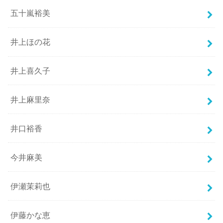
五十嵐裕美
井上ほの花
井上喜久子
井上麻里奈
井口裕香
今井麻美
伊瀬茉莉也
伊藤かな恵