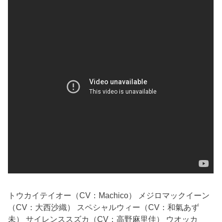
トウカイテイオー（CV：Machico） メジロマックイーン
（CV：大西沙織） スペシャルウィー（CV：和氣あず
未） サイレンススズカ（CV：高野麻里佳） ウオッカ