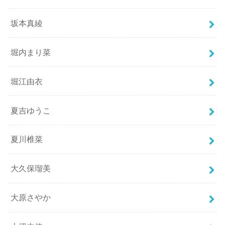
坂本真綾
堀内まり菜
堀江由衣
夏吉ゆうこ
夏川椎菜
大久保瑠美
大原さやか