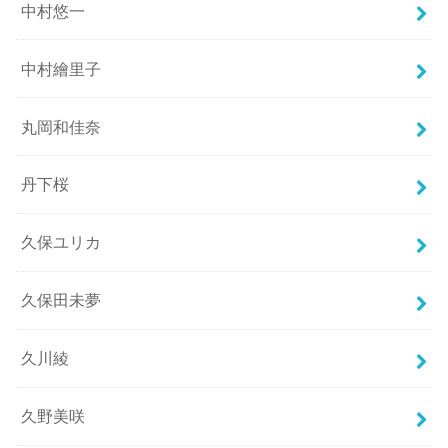
中村悠一
中村繪里子
丸岡和佳奈
丹下桜
久保ユリカ
久保田未夢
久川綾
久野美咲