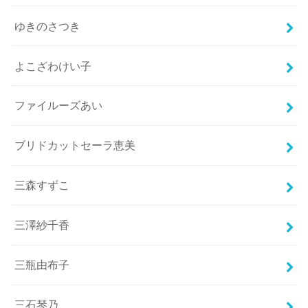
ゆきのさつき
よこざわけい子
ファイルーズあい
ブリドカットセーラ恵美
三森すずこ
三澤紗千香
三瓶由布子
三石琴乃