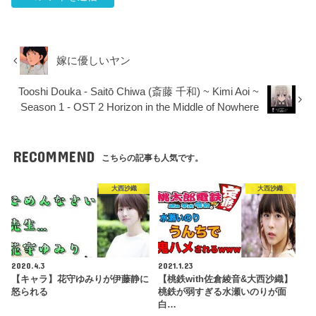
嫁に優しいヤン
Tooshi Douka - Saitō Chiwa (斎藤 千和) ~ Kimi Aoi ~
Season 1 - OST 2 Horizon in the Middle of Nowhere
RECOMMEND
こちらの記事も人気です。
大西沙織
大西沙織
2020.4.3
2021.1.23
【キャラ】花守ゆみりが伊藤静に
【桃鉄with佐倉綾音&大西沙織】
怒られる
桃鉄が弱すぎる水瀬いのりが面
白…