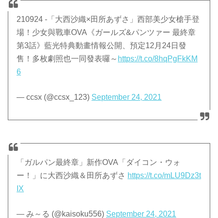
210924 -「大西沙織×田所あずさ」西部美少女槍手登
場！少女與戰車OVA《ガールズ&パンツァー 最終章
第3話》藍光特典動畫情報公開、預定12月24日發
售！多枚劇照也一同發表囉～
https://t.co/8hqPgFkKM
6
— ccsx (@ccsx_123)
September 24, 2021
「ガルパン最終章」新作OVA「ダイコン・ウォ
ー！」に大西沙織＆田所あずさ
https://t.co/mLU9Dz3t
IX
— み～る (@kaisoku556)
September 24, 2021