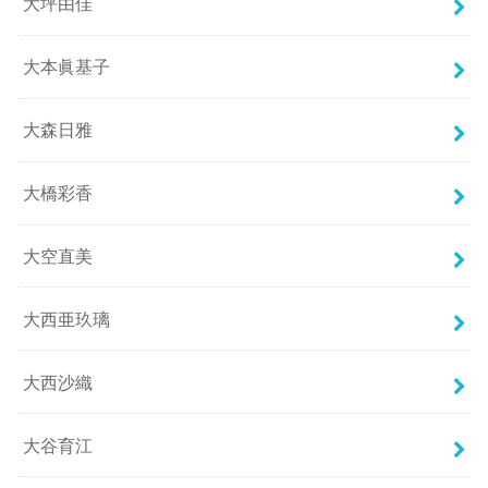
大坪由佳
大本眞基子
大森日雅
大橋彩香
大空直美
大西亜玖璃
大西沙織
大谷育江