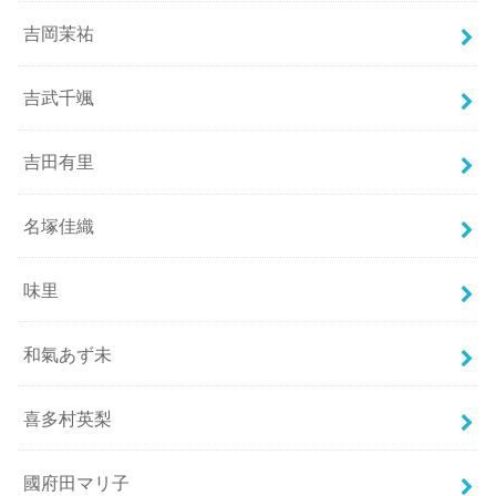
吉岡茉祐
吉武千颯
吉田有里
名塚佳織
味里
和氣あず未
喜多村英梨
國府田マリ子