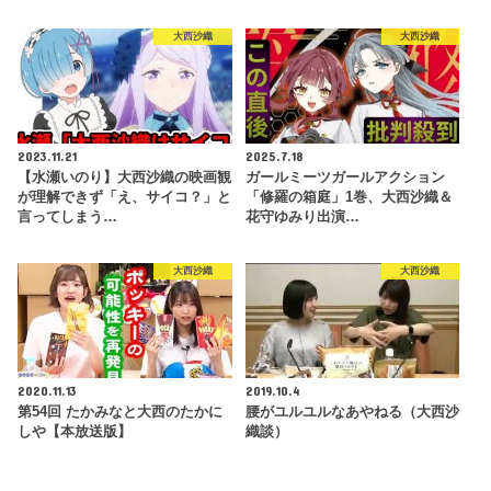
大西沙織
大西沙織
2023.11.21
2025.7.18
【水瀬いのり】大西沙織の映画観
ガールミーツガールアクション
が理解できず「え、サイコ？」と
「修羅の箱庭」1巻、大西沙織＆
言ってしまう…
花守ゆみり出演…
大西沙織
大西沙織
2020.11.13
2019.10.4
第54回 たかみなと大西のたかに
腰がユルユルなあやねる（大西沙
しや【本放送版】
織談）