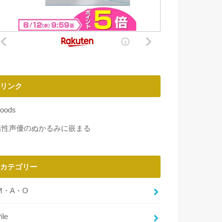
リンク
oods
男性声優のぬかるみに嵌まる
カテゴリー
M・A・O
ile