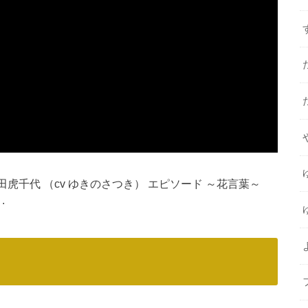
虎千代 （cv ゆきのさつき） エピソード ～花言葉～
.