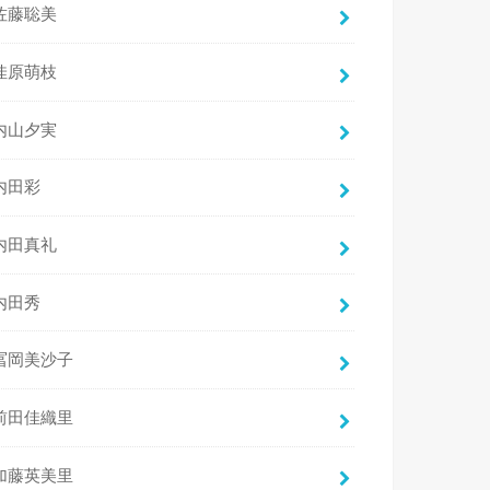
佐藤聡美
佳原萌枝
内山夕実
内田彩
内田真礼
内田秀
冨岡美沙子
前田佳織里
加藤英美里