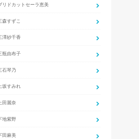
ブリドカットセーラ恵美
三森すずこ
三澤紗千香
三瓶由布子
三石琴乃
上坂すみれ
上田麗奈
下地紫野
下田麻美