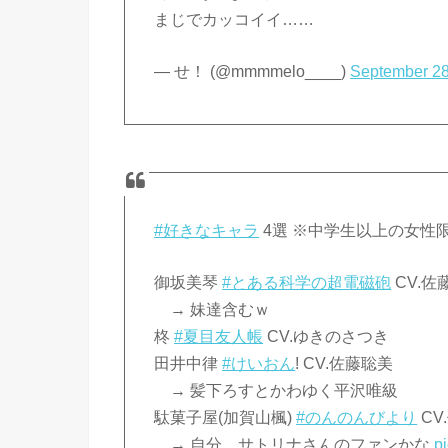
まじでカッコイイ……
— せ！ (@mmmmelo____)
September 28
#好きなキャラ
4選 ※中学生以上の女性
御坂美琴
#とある科学の超電磁砲
CV.佐
→ 妹達含むｗ
柊
#夏目友人帳
CV.ゆきのさつき
田井中律
#けいおん
! CV.佐藤聡美
→ 髪下ろすとかわゆく平沢唯級
駄菓子屋(加賀山楓)
#のんのんびより
CV
→ 自分、サトリナさんのファンかな
p