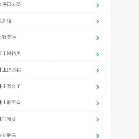
久保田未夢
久川綾
久野美咲
五十嵐裕美
井上ほの花
井上喜久子
井上麻里奈
井口裕香
今井麻美