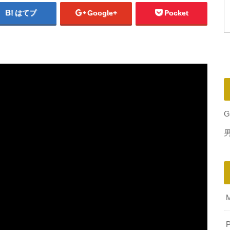
はてブ
Google+
Pocket
G
P