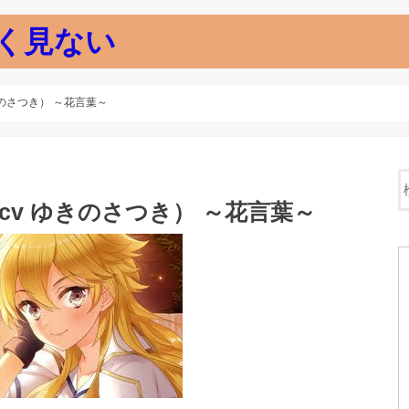
く見ない
のさつき） ～花言葉～
v ゆきのさつき） ～花言葉～