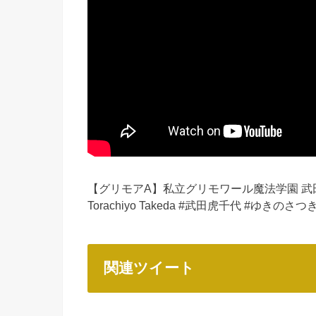
【グリモアA】私立グリモワール魔法学園 武田
Torachiyo Takeda #武田虎千代 #ゆきのさつき
関連ツイート