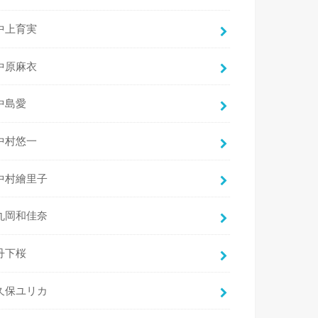
中上育実
中原麻衣
中島愛
中村悠一
中村繪里子
丸岡和佳奈
丹下桜
久保ユリカ