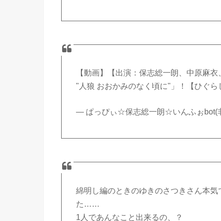
【動画】【出演：保志総一朗、中原麻衣
"人狼 おおかみのなく頃に"」！【ひぐ
— ぱっぴぃ☆保志総一朗☆いんふぉbot(非公式)
綿明し編のときのゆきのさつきさん本気
た……
1人であんなこと出来るの、？