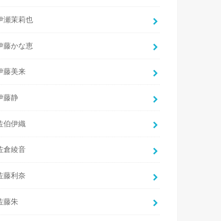
伊瀬茉莉也
伊藤かな恵
伊藤美来
伊藤静
佐伯伊織
佐倉綾音
佐藤利奈
佐藤朱