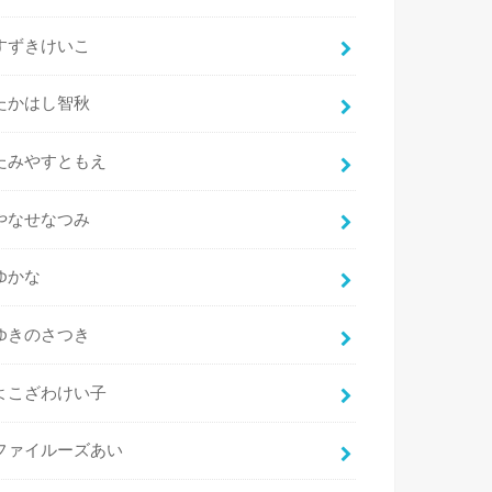
すずきけいこ
たかはし智秋
たみやすともえ
やなせなつみ
ゆかな
ゆきのさつき
よこざわけい子
ファイルーズあい