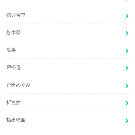
徳井青空
悠木碧
愛美
戸松遥
戸田めぐみ
折笠愛
指出毬亜