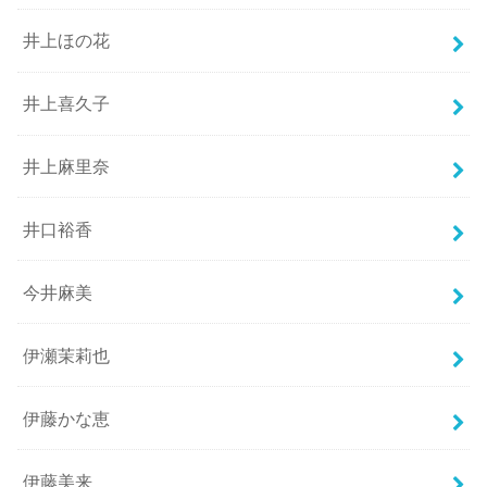
井上ほの花
井上喜久子
井上麻里奈
井口裕香
今井麻美
伊瀬茉莉也
伊藤かな恵
伊藤美来