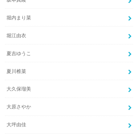
堀内まり菜
堀江由衣
夏吉ゆうこ
夏川椎菜
大久保瑠美
大原さやか
大坪由佳