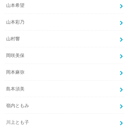
山本希望
山本彩乃
山村響
岡咲美保
岡本麻弥
島本須美
嶺内ともみ
川上とも子