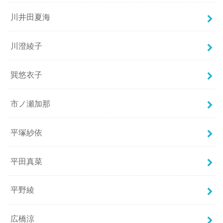
川井田夏海
川澄綾子
巽悠衣子
市ノ瀬加那
平塚紗依
平田真菜
平野綾
広橋涼