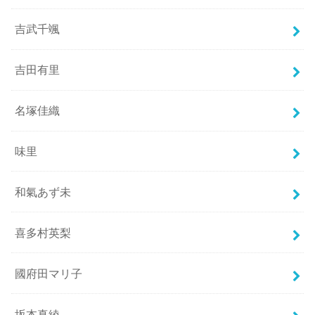
吉武千颯
吉田有里
名塚佳織
味里
和氣あず未
喜多村英梨
國府田マリ子
坂本真綾