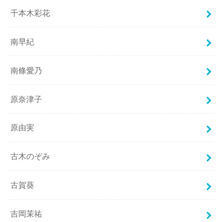
千本木彩花
南早紀
南條愛乃
原奈津子
原由実
古木のぞみ
古賀葵
吉岡茉祐