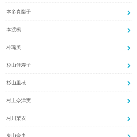
本多真梨子
本渡楓
朴璐美
杉山佳寿子
杉山里穂
村上奈津実
村川梨衣
東山奈央