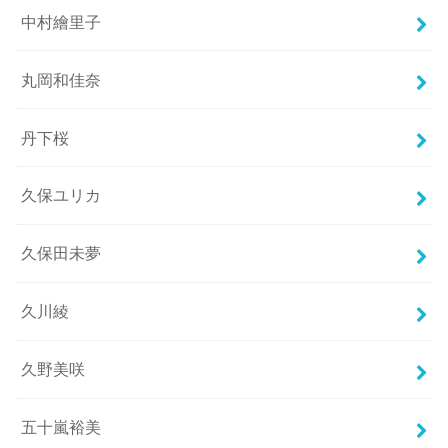
中村繪里子
丸岡和佳奈
丹下桜
久保ユリカ
久保田未夢
久川綾
久野美咲
五十嵐裕美