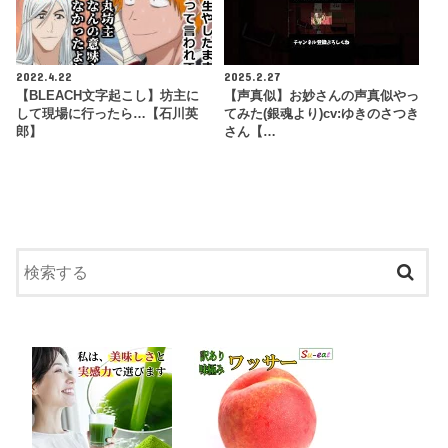
2022.4.22
2025.2.27
【BLEACH文字起こし】坊主に
【声真似】お妙さんの声真似やっ
して現場に行ったら…【石川英
てみた(銀魂より)cv:ゆきのさつき
郎】
さん【…