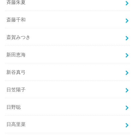
斉藤朱夏
斎藤千和
斎賀みつき
新田恵海
新谷真弓
日笠陽子
日野聡
日高里菜