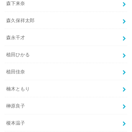
森下来奈
森久保祥太郎
森永千才
植田ひかる
植田佳奈
楠木ともり
榊原良子
榎本温子