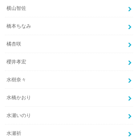
横山智佐
橋本ちなみ
橘杏咲
櫻井孝宏
水樹奈々
水橋かおり
水瀬いのり
水瀬祈