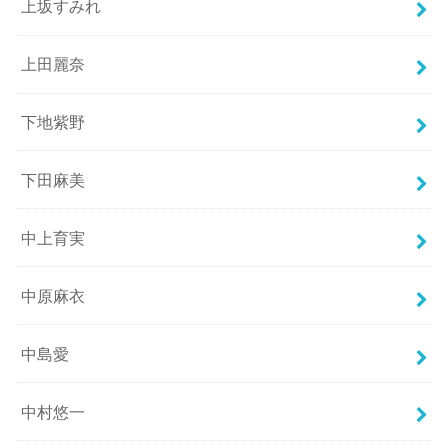
上坂すみれ
上田麗奈
下地紫野
下田麻美
中上育実
中原麻衣
中島愛
中村悠一