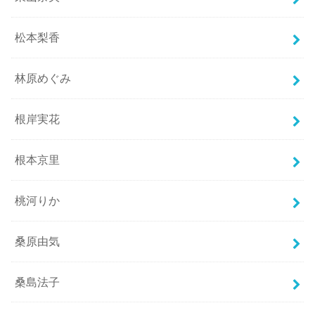
松本梨香
林原めぐみ
根岸実花
根本京里
桃河りか
桑原由気
桑島法子