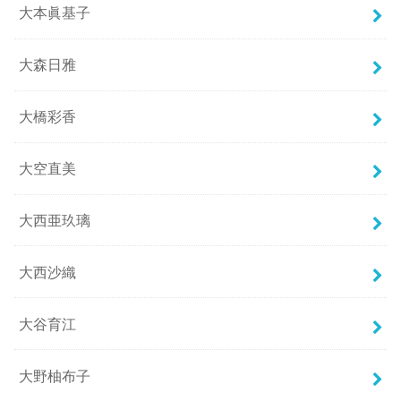
大本眞基子
大森日雅
大橋彩香
大空直美
大西亜玖璃
大西沙織
大谷育江
大野柚布子