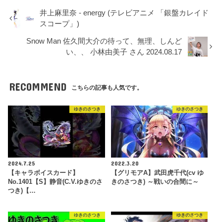
井上麻里奈 - energy (テレビアニメ 「銀盤カレイド
スコープ」)
Snow Man 佐久間大介の待って、無理、しんど
い、、 小林由美子 さん 2024.08.17
RECOMMEND
こちらの記事も人気です。
ゆきのさつき
ゆきのさつき
2024.7.25
2022.3.20
【キャラボイスカード】
【グリモアA】武田虎千代(cv ゆ
No.1401【S】静音(C.V.ゆきのさ
きのさつき) ～戦いの合間に～
つき)【…
ゆきのさつき
ゆきのさつき