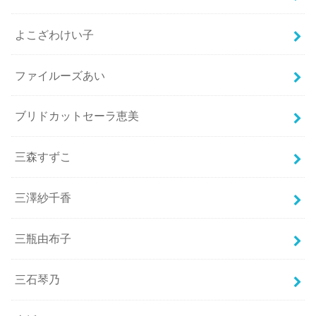
よこざわけい子
ファイルーズあい
ブリドカットセーラ恵美
三森すずこ
三澤紗千香
三瓶由布子
三石琴乃