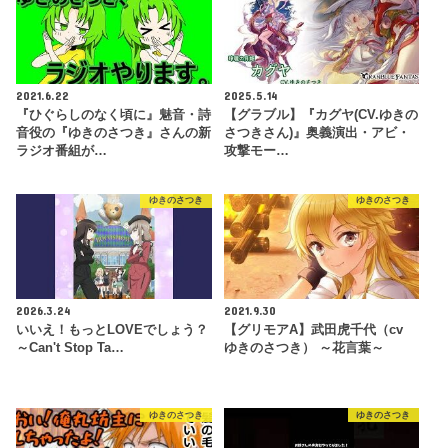
2021.6.22
2025.5.14
『ひぐらしのなく頃に』魅音・詩
【グラブル】『カグヤ(CV.ゆきの
音役の『ゆきのさつき』さんの新
さつきさん)』奥義演出・アビ・
ラジオ番組が…
攻撃モー…
ゆきのさつき
ゆきのさつき
2026.3.24
2021.9.30
いいえ！もっとLOVEでしょう？
【グリモアA】武田虎千代（cv
～Can't Stop Ta…
ゆきのさつき） ～花言葉～
ゆきのさつき
ゆきのさつき