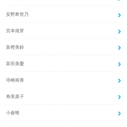
安野希世乃
宮本侑芽
富樫美鈴
富田美憂
寺崎裕香
寿美菜子
小倉唯