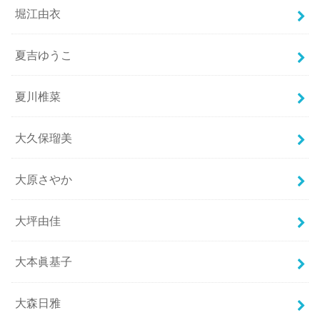
堀江由衣
夏吉ゆうこ
夏川椎菜
大久保瑠美
大原さやか
大坪由佳
大本眞基子
大森日雅