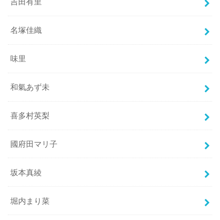
吉田有里
名塚佳織
味里
和氣あず未
喜多村英梨
國府田マリ子
坂本真綾
堀内まり菜