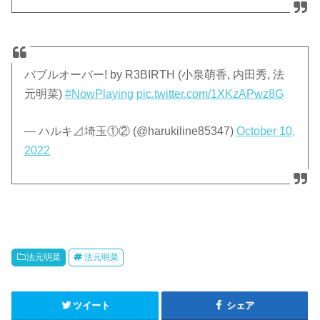
バブルオーバー! by R3BIRTH (小泉萌香, 内田秀, 法
元明菜)
#NowPlaying
pic.twitter.com/1XKzAPwz8G
— ハルキ⊿埼玉①② (@harukiline85347)
October 10,
2022
法元明菜
法元明菜
ツイート
シェア