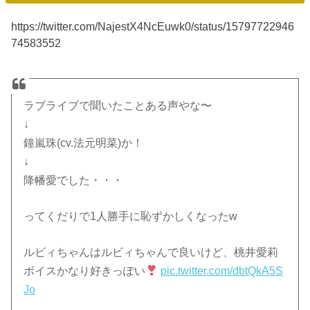
https://twitter.com/NajestX4NcEuwk0/status/15797722946
74583552
ラブライブで聞いたことある声やな〜
↓
鐘嵐珠(cv.法元明菜)か！
↓
降幡愛でした・・・
ってくだりで1人勝手に恥ずかしくなったw
ルビィちゃんはルビィちゃんで良いけど、桃井愛莉
ボイスかなり好きっぽい
pic.twitter.com/dbtQkA5S
Jo