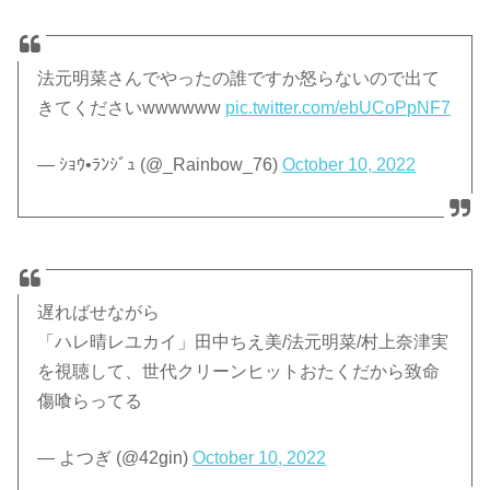
法元明菜さんでやったの誰ですか怒らないので出て
きてくださいwwwwww
pic.twitter.com/ebUCoPpNF7
— ｼｮｳ•ﾗﾝｼﾞｭ (@_Rainbow_76)
October 10, 2022
遅ればせながら
「ハレ晴レユカイ」田中ちえ美/法元明菜/村上奈津実
を視聴して、世代クリーンヒットおたくだから致命
傷喰らってる
— よつぎ (@42gin)
October 10, 2022