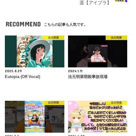
遥【アイプラ】
RECOMMEND
こちらの記事も人気です。
法元明菜
法元明菜
2025.8.29
2024.1.11
Eutopia (Off Vocal)
法元明菜萌殺事故現場
法元明菜
法元明菜
2026.3.1
2024.4.28