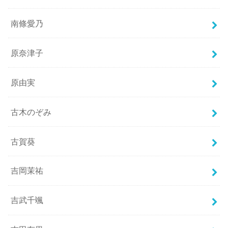
南條愛乃
原奈津子
原由実
古木のぞみ
古賀葵
吉岡茉祐
吉武千颯