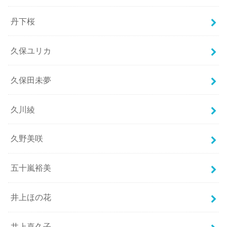
丹下桜
久保ユリカ
久保田未夢
久川綾
久野美咲
五十嵐裕美
井上ほの花
井上喜久子