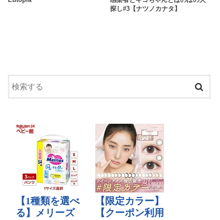
探し#3【ナツノカナタ】