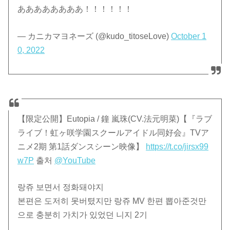
ああああああああ！！！！！！
— カニカマヨネーズ (@kudo_titoseLove)
October 1
0, 2022
【限定公開】Eutopia / 鐘 嵐珠(CV.法元明菜)【『ラブ
ライブ！虹ヶ咲学園スクールアイドル同好会』TVア
ニメ2期 第1話ダンスシーン映像】
https://t.co/jirsx99
w7P
출처
@YouTube
랑쥬 보면서 정화돼야지
본편은 도저히 못버텼지만 랑쥬 MV 한편 뽑아준것만
으로 충분히 가치가 있었던 니지 2기