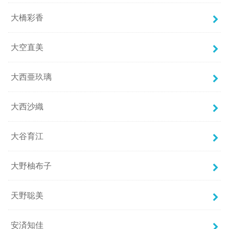
大橋彩香
大空直美
大西亜玖璃
大西沙織
大谷育江
大野柚布子
天野聡美
安済知佳