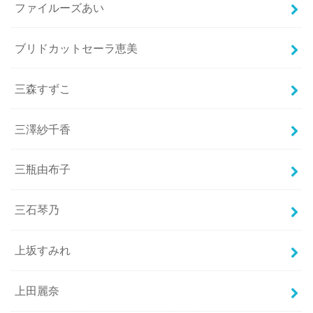
ファイルーズあい
ブリドカットセーラ恵美
三森すずこ
三澤紗千香
三瓶由布子
三石琴乃
上坂すみれ
上田麗奈