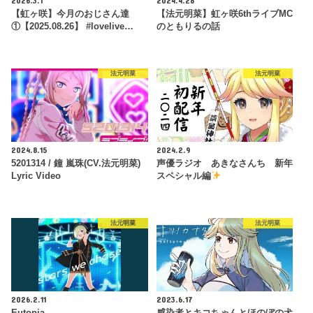
【虹ヶ咲】今月のおじさん達
【法元明菜】虹ヶ咲6thライブMC
①【2025.08.26】 #lovelive…
のともりるの話
法元明菜
法元明菜
2024.8.15
2024.2.9
5201314 / 鐘 嵐珠(CV.法元明菜)
声優ラジオ あきなさんち 新年
Lyric Video
スペシャル編
法元明菜
法元明菜
2026.2.11
2023.6.17
Eutopia
感染者とキコちゃんとほのぼの犬